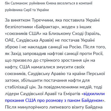
бін Салманом: руйнівник Ємена веселиться в компанії
руйнівника Сирії та України
За винятком Туреччини, яка поставила Україні
безпілотники «Байрактар», жоден з інших
«союзників США» на Близькому Сході (Ізраїль,
ОАЕ, Саудівська Аравія) не постачав Україні
зброю і не накладав санкції на Росію. Після того,
як Захід запровадив нафтові санкції проти Росії,
що призвело до стрімкого зростання цін на
нафту, США намагалися змусити своїх
союзників, Саудівську Аравію та країни Перської
затоки, збільшити постачання нафти для
стабілізації цін. За повідомленнями медій, тоді
лідери Саудівської Аравії та Еміратів «
відхилили
прохання США про розмову з паном Байденом
».
Після минулорічного липневого візиту Байдена