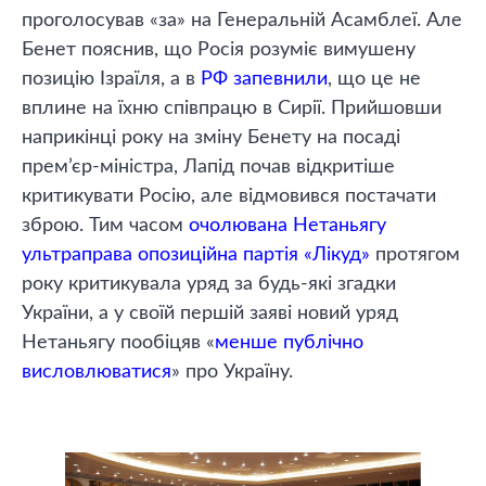
проголосував «за» на Генеральній Асамблеї. Але
Бенет пояснив, що Росія розуміє вимушену
позицію Ізраїля, а в
РФ запевнили
, що це не
вплине на їхню співпрацю в Сирії. Прийшовши
наприкінці року на зміну Бенету на посаді
прем’єр-міністра, Лапід почав відкритіше
критикувати Росію, але відмовився постачати
зброю. Тим часом
очолювана Нетаньягу
ультраправа опозиційна партія «Лікуд»
протягом
року критикувала уряд за будь-які згадки
України, а у своїй першій заяві новий уряд
Нетаньягу пообіцяв «
менше публічно
висловлюватися
» про Україну.