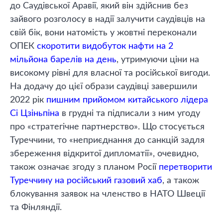
до Саудівської Аравії, який він здійснив без
зайвого розголосу в надії залучити саудівців на
свій бік, вони натомість у жовтні переконали
ОПЕК
скоротити видобуток нафти на 2
мільйона барелів на день
, утримуючи ціни на
високому рівні для власної та російської вигоди.
На додачу до цієї образи саудівці завершили
2022 рік
пишним прийомом китайського лідера
Сі Цзіньпіна
в грудні та підписали з ним угоду
про «стратегічне партнерство». Що стосується
Туреччини, то «неприєднання до санкцій задля
збереження відкритої дипломатії», очевидно,
також означає згоду з планом Росії
перетворити
Туреччину на російський газовий хаб
, а також
блокування заявок на членство в НАТО Швеції
та Фінляндії.