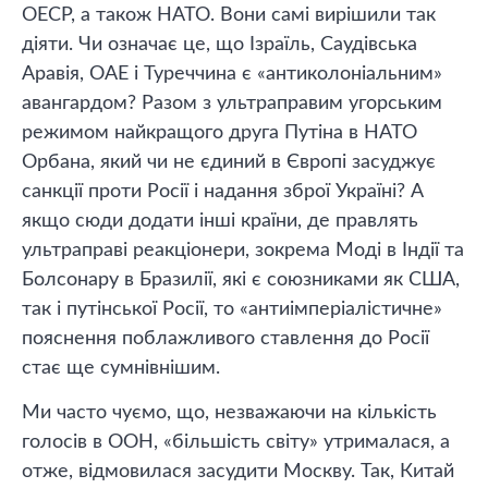
ОЕСР, а також НАТО. Вони самі вирішили так
діяти. Чи означає це, що Ізраїль, Саудівська
Аравія, ОАЕ і Туреччина є «антиколоніальним»
авангардом? Разом з ультраправим угорським
режимом найкращого друга Путіна в НАТО
Орбана, який чи не єдиний в Європі засуджує
санкції проти Росії і надання зброї Україні? А
якщо сюди додати інші країни, де правлять
ультраправі реакціонери, зокрема Моді в Індії та
Болсонару в Бразилії, які є союзниками як США,
так і путінської Росії, то «антиімперіалістичне»
пояснення поблажливого ставлення до Росії
стає ще сумнівнішим.
Ми часто чуємо, що, незважаючи на кількість
голосів в ООН, «більшість світу» утрималася, а
отже, відмовилася засудити Москву. Так, Китай