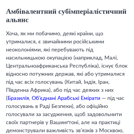
Амбівалентний субімперіалістичний
альянс
Хоча, як ми побачимо, деякі країни, що
утрималися, є звичайними російськими
неоколоніями, які перебувають під
насильницькою окупацією (наприклад, Малі,
Центральноафриканська Республіка), існує блок
відносно потужних держав, які або утрималися
під час всіх голосувань (Китай, Індія, Іран,
Південна Африка), або під час деяких з них
(
Бразилія
,
Об’єднані Арабські Емірати
— під час
голосувань в Раді Безпеки), або офіційно
голосували за засудження, щоб задовольнити
своїх партнерів у Вашинґтоні, але на практиці
демонстрували важливість зв’язків з Москвою,