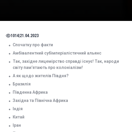
1014
|
21.04.2023
Спочатку про факти
Амбівалентний субімперіалістичний альянс
Так, західне лицемірство справді існує! Так, народи
світу пам’ятають про колоніалізм!
А як щодо жителів Півдня?
Бразилія
Південна Африка
Західна та Північна Африка
Індія
Китай
Іран