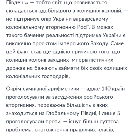
Південь» — тобто світ, що розвивається і
складається здебільшого з колишніх колоній, —
не підтримує опір України варварському
колоніальному вторгненню Росії. В межах
такого бачення реальності підтримка України є
виключно проєктом імперського Заходу. Саме
цей факт став ще однією причиною того, що
колишні колонії західних імперіалістичних
держав не бажають займати бік своїх колишніх
колоніальних господарів.
Окрім сумнівної арифметики — адже 140 країн
проголосували за засудження російського
вторгнення, переважна більшість з яких
знаходиться на Глобальному Півдні, і лише 5
проголосували проти, — існує більш суттєва
проблема: ототожнення правлячих класів,