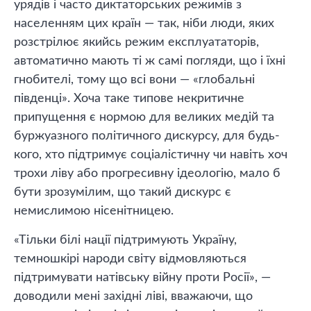
урядів і часто диктаторських режимів з
населенням цих країн — так, ніби люди, яких
розстрілює якийсь режим експлуататорів,
автоматично мають ті ж самі погляди, що і їхні
гнобителі, тому що всі вони — «глобальні
південці». Хоча таке типове некритичне
припущення є нормою для великих медій та
буржуазного політичного дискурсу, для будь-
кого, хто підтримує соціалістичну чи навіть хоч
трохи ліву або прогресивну ідеологію, мало б
бути зрозумілим, що такий дискурс є
немислимою нісенітницею.
«Тільки білі нації підтримують Україну,
темношкірі народи світу відмовляються
підтримувати натівську війну проти Росії», —
доводили мені західні ліві, вважаючи, що