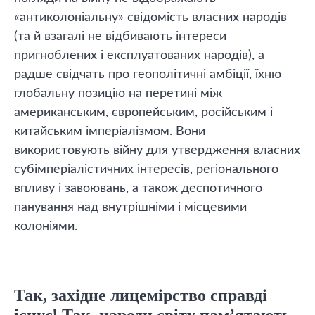
«антиколоніальну» свідомість власних народів
(та й взагалі не відбивають інтереси
пригноблених і експлуатованих народів), а
радше свідчать про геополітичні амбіції, їхню
глобальну позицію на перетині між
американським, європейським, російським і
китайським імперіалізмом. Вони
використовують війну для утвердження власних
субімперіалістичних інтересів, регіонального
впливу і завоювань, а також деспотичного
панування над внутрішніми і місцевими
колоніями.
Так, західне лицемірство справді