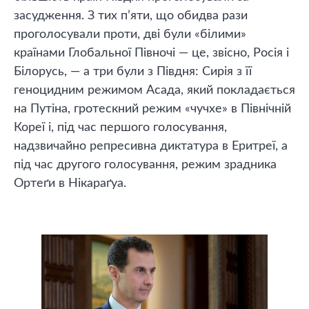
засудження. З тих п’яти, що обидва рази
проголосували проти, дві були «білими»
країнами Глобальної Півночі — це, звісно, Росія і
Білорусь, — а три були з Півдня: Сирія з її
геноцидним режимом Асада, який покладається
на Путіна, гротескний режим «чучхе» в Північній
Кореї і, під час першого голосування,
надзвичайно репресивна диктатура в Еритреї, а
під час другого голосування, режим зрадника
Ортеґи в Нікараґуа.