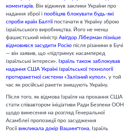
коментарів
. Він відкинув заклики України про
надання зброї і
пообіцяв блокувати будь-які
спроби країн Балтії
постачати в Україну зброю
ізраїльського виробництва. Його не менш
фашистський міністр
Авіґдор Ліберман пізніше
відмовився засудити Росію
після різанини в Бучі
— він заявив, що «підтримує насамперед
ізраїльські інтереси».
Ізраїль також заблокував
надання США Україні ізраїльської технології
протиракетної системи «Залізний купол»
, у той
час як російські ракети знищують Україну.
Після того, як відмова Ізраїля на прохання США
стати співавтором ініціативи Ради Безпеки ООН
щодо винесення на розгляд Генеральної
Асамблеї пропозиції про засудження
Росії
викликала докір Вашинґтона
, Ізраїль