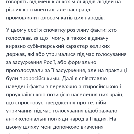
говорять від імені кількох мільярдів людей на
різних континентах, але насправді
промовляли голосом катів цих народів.
У цьому есеї я спочатку розгляну факти: хто
голосував, за що і чому, а також відзначу
виразно субімперський характер великих
держав, які або утрималися під час голосування
за засудження Росії, або формально
проголосували за її засудження, але на практиці
були проросійськими. Далі я співставлю
наведені факти з переважно антиросійською і
проукраїнською позицією населення цих країн,
що спростовує твердження про те, ніби
утримання під час голосування відображало
антиколоніальні погляди народів Півдня. На
цьому шляху мені допоможе вивчення