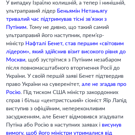
У випадку Ізраїлю колишній, а тепер і нинішній,
ультраправий лідер
Беньямін Нетаньягу
тривалий час підтримував тісні зв’язки з
Путіним
. Тому не дивно, що такий самий
ультраправий його наступник, прем’єр-
міністр
Нафталі Бенет, став першим «світовим
лідером», який здійснив візит високого рівня до
Москви
, щоб зустрітися з Путіним незабаром
після повномасштабного вторгнення Росії до
України. У своїй першій заяві Бенет підтвердив
право України на суверенітет,
але не згадав про
Росію
. Під тиском США міністр закордонних
справ і більш «центристський» сіоніст Яїр Лапід
виступив з офіційним, непереконливим
засудженням, але Бенет відмовився згадувати
Путіна або Росію в наступних заявах і
висунув
вимогу, щоб його міністри утрималися від