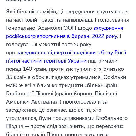
Як і більшість міфів, ці твердження ґрунтуються
на частковій правді та напівправді. І голосування
Генеральної Асамблеї ООН щодо
засудження
російського вторгнення в березні 2022 року
, і
голосування у жовтні того ж року
про
засудження відвертої крадіжки з боку Росії
п’ятої частини території України
підтримали
понад 140 країн, проти виступили 5, а близько
35 країн в обох випадках утрималися. Оскільки
майже всі з близько тридцяти «білих» країн
Глобальної Півночі (країни Європи, Північної
Америки, Австралазії) проголосували за
засудження, це означає, що всі ті, хто
утрималися, були представниками Глобального
Півдня — проте слід зазначити, що переважна
більшість країн Півдня проголосували за