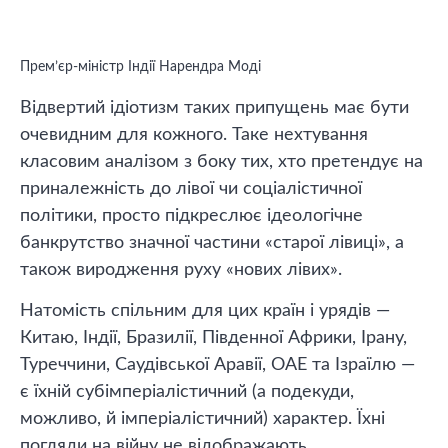
Прем’єр-міністр Індії Нарендра Моді
Відвертий ідіотизм таких припущень має бути
очевидним для кожного. Таке нехтування
класовим аналізом з боку тих, хто претендує на
приналежність до лівої чи соціалістичної
політики, просто підкреслює ідеологічне
банкрутство значної частини «старої лівиці», а
також виродження руху «нових лівих».
Натомість спільним для цих країн і урядів —
Китаю, Індії, Бразилії, Південної Африки, Ірану,
Туреччини, Саудівської Аравії, ОАЕ та Ізраїлю —
є їхній субімперіалістичний (а подекуди,
можливо, й імперіалістичний) характер. Їхні
погляди на війну не відображають