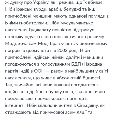
ж думку про Україну, як і режим, що їх вбиває.
Ніби іранські курди, араби, белуджі та інші
пригноблені меншини мають однакові погляди з
їхніми гнобителями. Ніби мусульманське
населення Ґуджарату повністю підтримує
політику індуїстського шовіністичного режиму
Моді, хоча сам Моді брав участь у величезному
погромі в цьому штаті в 2002 році. Ніби
пригноблені індійські жінки, даліти і меншини
погоджуються з голосуванням БДП (Народна
партія Індії) в ООН — разом з найбільшим у світі
населенням, що живе в абсолютній бідності.
Так, звичайно, всі вони повинні погодитися з
індійською дрібною буржуазією, яка агресивно
просуває свої промосковські погляди в
інтернеті. Ніби мільйони жителів Сіньцзяну, які
страждають від примусової асиміляції та