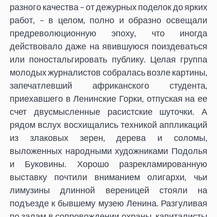
разного качества – от дежурных поделок до ярких
работ, – в целом, полно и образно освещали
предреволюционную эпоху, что иногда
действовало даже на явившуюся поиздеваться
или поностальгировать публику. Целая группа
молодых журналистов собралась возле картины,
запечатлевший африканского студента,
приехавшего в Ленинские Горки, отпуская на ее
счет двусмысленные расистские шуточки. А
рядом вслух восхищались техникой аппликаций
из злаковых зерен, дерева и соломы,
выложенных народными художниками Подолья
и Буковины. Хорошо разрекламированную
выставку почтили вниманием олигархи, чьи
лимузины длинной вереницей стояли на
подъезде к бывшему музею Ленина. Разгуливая
по залам в сопровождении охраны, капиталисты