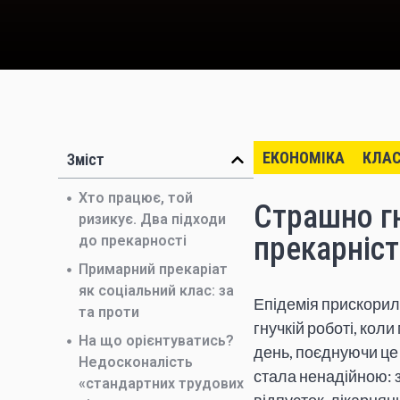
ЕКОНОМІКА
КЛАС
Зміст
Хто працює, той
Страшно гн
ризикує. Два підходи
прекарніст
до прекарності
Примарний прекаріат
як соціальний клас: за
Епідемія прискорила
та проти
гнучкій роботі, кол
На що орієнтуватись?
день, поєднуючи це
Недосконалість
стала ненадійною: 
«стандартних трудових