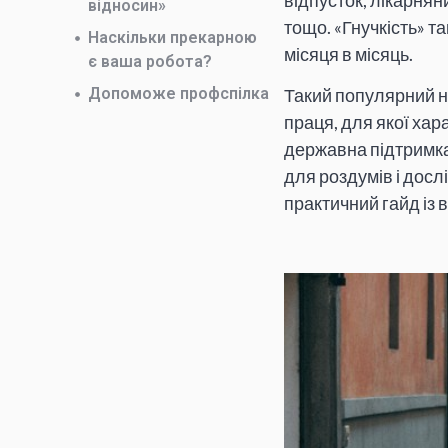
відпусток, лікарнян
відносин»
тощо. «Гнучкість» т
Наскільки прекарною
місяця в місяць.
є ваша робота?
Допоможе профспілка
Такий популярний н
праця, для якої хар
державна підтримка
для роздумів і дослі
практичний гайд із 