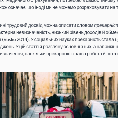
их і медичного страхування, потребою в самостійному 
акож означає, що іноді ми не можемо розраховувати на ті
ині трудовий досвід можна описати словом
прекарніс
актерна невизначеність, низький рівень доходів й обме
 (Vosko 2014). У соціальних науках прекарність стала
джень. У цій статті я розгляну основні з них, а наприкін
визначення, наскільки прекарною є ваша робота й що з