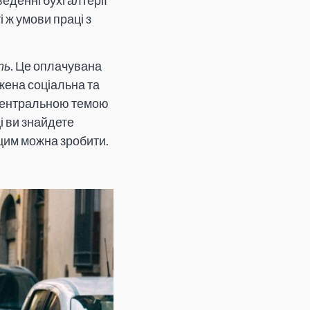
веденні бухгалтерії
 ж умови праці з
ть
. Це оплачувана
жена соціальна та
 центральною темою
ці ви знайдете
 цим можна зробити.