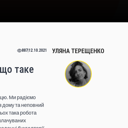
УЛЯНА ТЕРЕЩЕНКО
887
|
12.10.2021
 що таке
ацю. Ми радіємо
 з дому та неповний
ьох така робота
оплачуваних