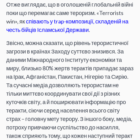
Отже виглядає, що в оголошеній глобальній війні
поки що перемагає саме тероризм. «Terrorists
win», як
співають у trap-композиції, складеній на
честь бійців Ісламської Держави
.
Звісно, можна сказати, що рівень терористичної
загрози в країнах Заходу суттєво знизився. За
даними Міжнародного Інституту економіки та
миру, близько 80% жертв терактів припадає зараз
на Ірак, Афганістан, Пакистан, Нігерію та Сирію.
Та сучасні медіа дозволяють терористам не
тільки миттєво координувати свої дії з різних
куточків світу, а й поширювати інформацію про
теракти, сіючи серед населення всього світу
страх – головну мету терору. З іншого боку, медіа,
потроху привчаючи суспільство до насилля,
також сприяють тому, що кожен наступний теракт