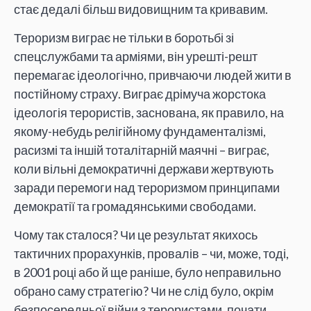
стає дедалі більш видовищним та кривавим.
Тероризм виграє не тільки в боротьбі зі
спецслужбами та арміями, він урешті-решт
перемагає ідеологічно, привчаючи людей жити в
постійному страху. Виграє дрімуча жорстока
ідеологія терористів, заснована, як правило, на
якому-небудь релігійному фундаменталізмі,
расизмі та іншій тоталітарній маячні – виграє,
коли вільні демократичні держави жертвують
заради перемоги над тероризмом принципами
демократії та громадянськими свободами.
Чому так сталося? Чи це результат якихось
тактичних прорахунків, провалів – чи, може, тоді,
в 2001 році або й ще раніше, було неправильно
обрано саму стратегію? Чи не слід було, окрім
безпосередньої війни з терористами, почати