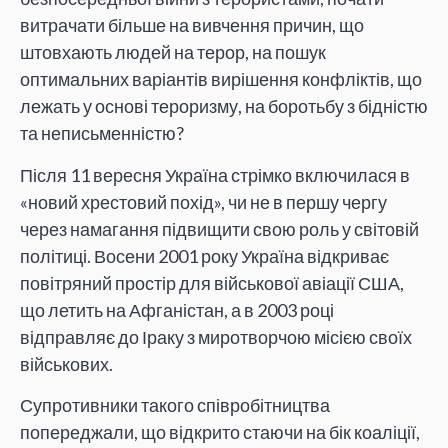
витрачати більше на вивчення причин, що
штовхають людей на терор, на пошук
оптимальних варіантів вирішення конфліктів, що
лежать у основі тероризму, на боротьбу з бідністю
та неписьменністю?
Після 11 вересня Україна стрімко включилася в
«новий хрестовий похід», чи не в першу чергу
через намагання підвищити свою роль у світовій
політиці. Восени 2001 року Україна відкриває
повітряний простір для військової авіації США,
що летить на Афганістан, а в 2003 році
відправляє до Іраку з миротворчою місією своїх
військових.
Супротивники такого співробітництва
попереджали, що відкрито стаючи на бік коаліції,