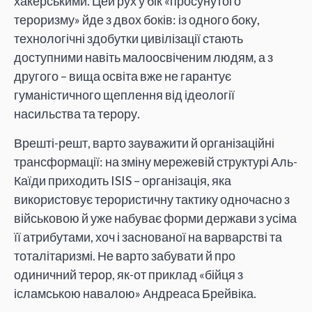
хакерськими. Цей рух у бік «просунутого
тероризму» йде з двох боків: із одного боку,
технологічні здобутки цивілізації стають
доступними навіть малоосвіченим людям, а з
другого – вища освіта вже не гарантує
гуманістичного щеплення від ідеології
насильства та терору.
Врешті-решт, варто зауважити й організаційні
трансформації: на зміну мережевій структурі Аль-
Каїди приходить ISIS – організація, яка
використовує терористичну тактику одночасно з
військовою й уже набуває форми держави з усіма
її атрибутами, хоч і заснованої на варварстві та
тоталітаризмі. Не варто забувати й про
одиничний терор, як-от приклад «бійця з
ісламською навалою» Андреаса Брейвіка.