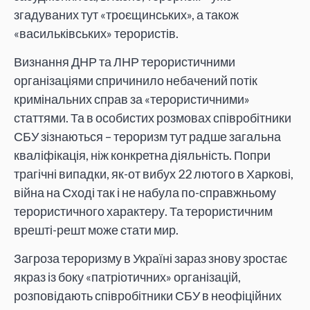
згадуваних тут «троєщинських», а також
«васильківських» терористів.
Визнання ДНР та ЛНР терористичними
організаціями спричинило небачений потік
кримінальних справ за «терористичними»
статтями. Та в особистих розмовах співробітники
СБУ зізнаються – тероризм тут радше загальна
кваліфікація, ніж конкретна діяльність. Попри
трагічні випадки, як-от вибух 22 лютого в Харкові,
війна на Сході так і не набула по-справжньому
терористичного характеру. Та терористичним
врешті-решт може стати мир.
Загроза тероризму в Україні зараз знову зростає
якраз із боку «патріотичних» організацій,
розповідають співробітники СБУ в неофіційних