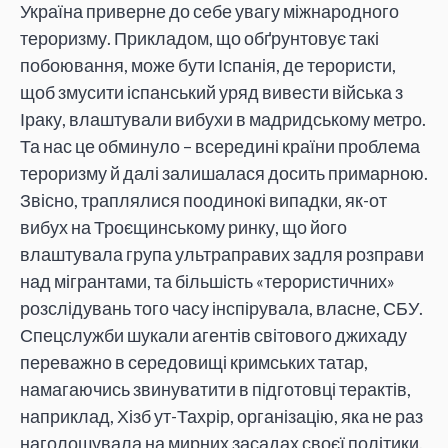
Україна приверне до себе увагу міжнародного
тероризму. Прикладом, що обґрунтовує такі
побоювання, може бути Іспанія, де терористи,
щоб змусити іспанський уряд вивести війська з
Іраку, влаштували вибухи в мадридському метро.
Та нас це обминуло – всередині країни проблема
тероризму й далі залишалася досить примарною.
Звісно, траплялися поодинокі випадки, як-от
вибух на Троєщинському ринку, що його
влаштувала група ультраправих задля розправи
над мігрантами, та більшість «терористичних»
розслідувань того часу інспірувала, власне, СБУ.
Спецслужби шукали агентів світового джихаду
переважно в середовищі кримських татар,
намагаючись звинуватити в підготовці терактів,
наприклад, Хізб ут-Тахрір, організацію, яка не раз
наголошувала на мирних засадах своєї політики.