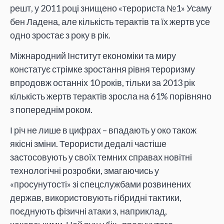
решт, у 2011 році знищено «терориста №1» Усаму
бен Ладена, але кількість терактів та їх жертв усе
одно зростає з року в рік.
Міжнародний Інститут економіки та миру
констатує стрімке зростання рівня тероризму
впродовж останніх 10 років, тільки за 2013 рік
кількість жертв терактів зросла на 61% порівняно
з попереднім роком.
І річ не лише в цифрах – впадають у око також
якісні зміни. Терористи дедалі частіше
застосовують у своїх темних справах новітні
технологічні розробки, змагаючись у
«просунутості» зі спецслужбами розвинених
держав, використовують гібридні тактики,
поєднують фізичні атаки з, наприклад,