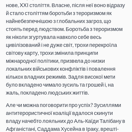
нове, XXI століття. Власне, після неї воно відразу
й стало століттям боротьби з тероризмом як
найнебезпечнішою з глобальних загроз, що
стоять перед людством. Боротьба з тероризмом
як ніколи згуртувала навколо себе весь
цивілізований і не дуже світ, трохи перекроїла
світову карту, трохи змінила принципи
міжнародної політики, призвела до низки
локальних військових конфліктів і повалення
кількох владних режимів. Задля високої мети
було вкладено чимало зусиль та грошей і, на
жаль, покладено людських життів.
Але чи можна поговорити про успіх? Зусиллями
антитерористичної коаліції вдалося скинути
владу начебто лояльних до Аль-Каїди Талібану в
Афганістані, Саддама Хусейна в Іраку, врешті-