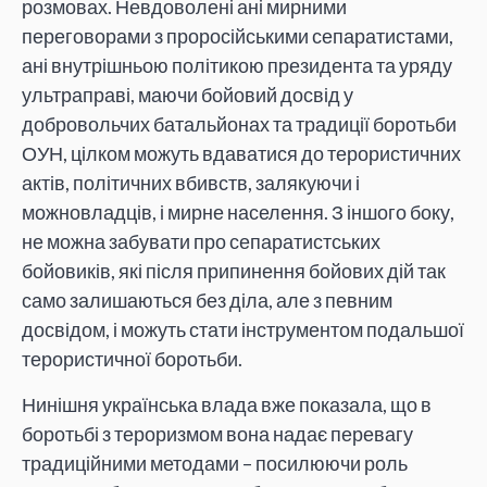
розмовах. Невдоволені ані мирними
переговорами з проросійськими сепаратистами,
ані внутрішньою політикою президента та уряду
ультраправі, маючи бойовий досвід у
добровольчих батальйонах та традиції боротьби
ОУН, цілком можуть вдаватися до терористичних
актів, політичних вбивств, залякуючи і
можновладців, і мирне населення. З іншого боку,
не можна забувати про сепаратистських
бойовиків, які після припинення бойових дій так
само залишаються без діла, але з певним
досвідом, і можуть стати інструментом подальшої
терористичної боротьби.
Нинішня українська влада вже показала, що в
боротьбі з тероризмом вона надає перевагу
традиційними методами – посилюючи роль