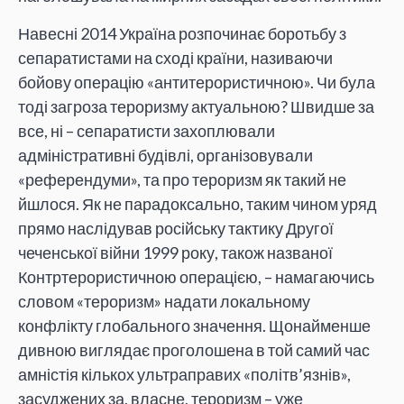
Навесні 2014 Україна розпочинає боротьбу з
сепаратистами на сході країни, називаючи
бойову операцію «антитерористичною». Чи була
тоді загроза тероризму актуальною? Швидше за
все, ні – сепаратисти захоплювали
адміністративні будівлі, організовували
«референдуми», та про тероризм як такий не
йшлося. Як не парадоксально, таким чином уряд
прямо наслідував російську тактику Другої
чеченської війни 1999 року, також названої
Контртерористичною операцією, – намагаючись
словом «тероризм» надати локальному
конфлікту глобального значення. Щонайменше
дивною виглядає проголошена в той самий час
амністія кількох ультраправих «політв’язнів»,
засуджених за, власне, тероризм – уже