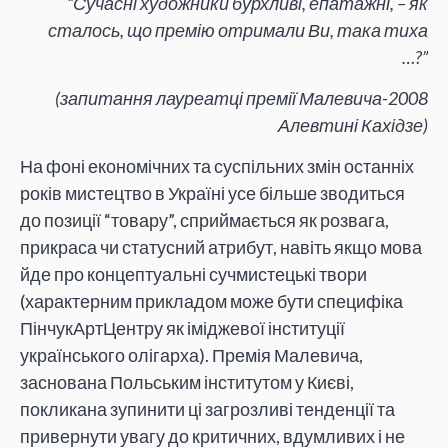
“Сучасні художники бурхливі, епатажні, – як
сталось, що премію отримали Ви, така тиха
…?”
(запитання лауреатці премії Малевича-2008
Алевтині Кахідзе)
На фоні економічних та суспільних змін останніх
років мистецтво в Україні усе більше зводиться
до позиції “товару”, сприймається як розвага,
прикраса чи статусний атрибут, навіть якщо мова
йде про концептуальні сучмистецькі твори
(характерним прикладом може бути специфіка
ПінчукАртЦентру як іміджевої інституції
українського олігарха). Премія Малевича,
заснована Польським інститутом у Києві,
покликана зупинити ці загрозливі тенденції та
привернути увагу до критичних, вдумливих і не