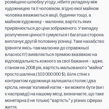
розміщено шлюбну угоду, нібито укладену між
художницею та її чоловіком, згідно якої майном
чоловіка вважаються акції, будинки тощо, а
майном художниці – малюнки, вартість яких
прирівнюється до ціни зображеного. У випадку
розлучення цінності сумуються і багатша сторона
виплачує другій половину різниці. Таке нахабство
(рівняти якісь-там малюнки до справжньої
власності!) виявляється прямою вказівкою на
відповідальність кожного за свої бажання – адже,
станом на 2008 рік, вартість мальованого
“
майна
“
просто шалена (103 000 000
$).
Біля стіни з
контрактом художниця залишила столик і два
крісла, ненав’язливий натяк – ви можете бути (ви і
є насправді) на нашому місці, визначаєте, що таке
монетарна (і не тільки) “вартість” у різних сферах
життя.