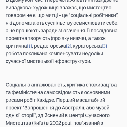
випадкова: художниця вважає, що мистецтво
товаром не є, що митці – це “соціальні робітники”,
які допомагають суспільству осмислювати себе,
а не працюють заради збагачення. Її послідовна
проектна творчість (про яку нижче), а також
критична
, редакторська
, кураторська
[1]
[2]
[3]
робота покликана компенсувати недоліки
сучасної мистецької інфраструктури.
Соціальна ангажованість, критика споживацтва
та феміністична самосвідомість є основними
рисами робіт Кахідзе. Перший масштабний
проект
“Запрошення до Австралії, або музей
однієї історії”,
здійснений в Центрі Сучасного
Мистецтва (Київ) в 2002 році, пов’язаний з