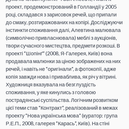
проект, продемонстрований в Голландії у 2005
році, складався з зарисовок речей, що припали
до смаку, розтиражованих на копірі. Досліджуючи
інстинкти споживання далі, Алевтина малювала
(символічно привласнювала) меблі з аукціонів,
твори сучасного мистецтва, предмети розкоші. В
проекті “Шопінґ” (2008, Я-Галерея, Київ) вона
продавала малюнки за ціною зображених на них
речей, і навіть не “оригінали”, а фотокопії, адже
копія завжди нова і приваблива, як річ у вітрині.
Художниця вказувала на безглуздість
споживання, у яке кинулись з головою
пострадянські суспільства. Логічним розвитком
цієї теми став “Контракт”, реалізований в межах
проекту “Нова українська мова” (куратор: група
Р.Е.П., 2008, галерея “Карась”, Київ). На стіні