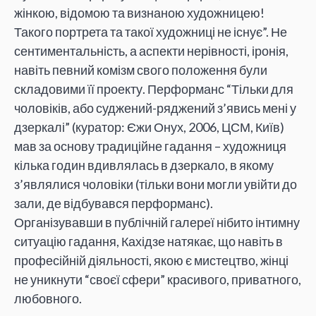
жінкою, відомою та визнаною художницею!
Такого портрета та такої художниці не існує”. Не
сентиментальність, а аспекти нерівності, іронія,
навіть певний комізм свого положення були
складовими її проекту. Перформанс “Тільки для
чоловіків, або суджений-ряджений з’явись мені у
дзеркалі” (куратор: Єжи Онух, 2006, ЦСМ, Київ)
мав за основу традиційне гадання – художниця
кілька годин вдивлялась в дзеркало, в якому
з’являлися чоловіки (тільки вони могли увійти до
зали, де відбувався перформанс).
Організувавши в публічній галереї нібито інтимну
ситуацію гадання, Кахідзе натякає, що навіть в
професійній діяльності, якою є мистецтво, жінці
не уникнути “своєї сфери” красивого, приватного,
любовного.