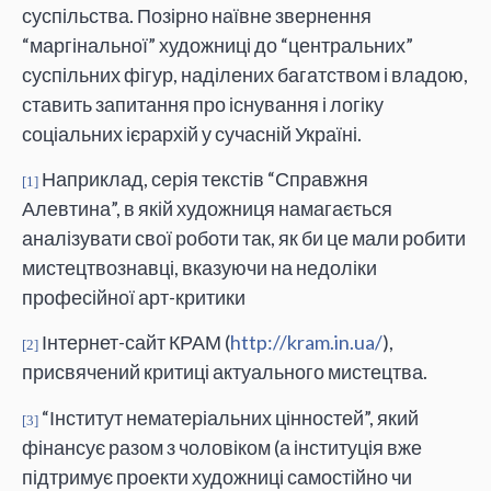
суспільства. Позірно наївне звернення
“маргінальної” художниці до “центральних”
суспільних фігур, наділених багатством і владою,
ставить запитання про існування і логіку
соціальних ієрархій у сучасній Україні.
Наприклад, серія текстів “Справжня
[1]
Алевтина”, в якій художниця намагається
аналізувати свої роботи так, як би це мали робити
мистецтвознавці, вказуючи на недоліки
професійної арт-критики
Інтернет-сайт КРАМ (
http://kram.in.ua/
),
[2]
присвячений критиці актуального мистецтва.
“Інститут нематеріальних цінностей”, який
[3]
фінансує разом з чоловіком (а інституція вже
підтримує проекти художниці самостійно чи