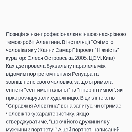
Позиція жінки-професіоналки є іншою наскрізною
темою робіт Алевтини.
В інсталяції “Очі мого
чоловіка як у Жанни Самарі” (проект “Ніжність”,
куратор: Олеся Островська, 2005, ЦСМ, Київ)
Кахідзе провела буквальну паралель між
відомим портретом пензля Ренуара та
зовнішністю свого чоловіка, за що отримала
епітети “сентиментальної” та “гіпер-інтимної”, які
гірко розчарували художницю. В циклі текстів
“Справжня Алевтина” вона запитує, чи отримає
чоловік таку характеристику, якщо
стверджуватиме, “що очі його дружини як у
мужчини з портрету!? А цей портрет, написаний