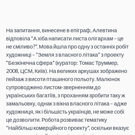
На запитання, винесене в епіграф, Алевтина
відповіла “А хіба написати листа олігархам – це
не сміливо?”. Мова йшла про одну з останніх робіт
художниці – “Земля з власного літака” з проекту
“Безкінечна сфера” (куратор: Томас Труммер,
2008, ЦСМ, Київ). На великих аркушах зображено
пейзаж з висоти пташиного польоту. Малюнок
супроводжено листом-зверненням до
українських багатіїв, з проханням зробити таку ж
замальовку, однак з вікна власного літака – адже
художниця, як і більшість українців, не може собі
це дозволити. Робота розвиває тематику
“Найбільш комерційного проекту”, оскільки вказує