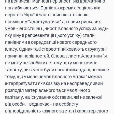
на величезні майнові нерівності, які драматично
поглиблюються. Бідність окремих соціальних
верств в Україні часто пояснюють лінню,
невмінням “адаптуватися” до нових ринкових
умов – егоїстичні цінності власного успіху за будь-
яку ціну (і репрезентації цього успіху) стали
панівними
в середовищі нового середнього
класу. Однак такі стереотипи ховають структурні
причини нерівностей. Слова з листа Алевтини “я
не можу це зробити не тому що у мене немає
таланту, чи в мене були погані викладачі, це лише
тому, що у мене немає власного літака” можна
інтерпретувати як вказівку на несправедливий
розподіл матеріального та символічного
капіталу, на існування обставин, які не залежні
від особи, і, водночас – на особисту
відповідальність кожного за стан і характер свого