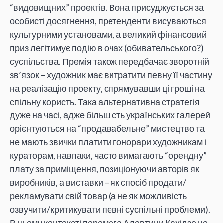
“видовищних” проектів. Вона присуджується за
особисті досягнення, претенденти висуваються
культурними установами, а великий фінансовий
приз легітимує подію в очах (обивательського?)
суспільства. Премія також передбачає зворотній
зв’язок – художник має витратити певну її частину
на реалізацію проекту, спрямувавши ці гроші на
спільну користь. Така альтернативна стратегія
дуже на часі, адже більшість українських галерей
орієнтуються на “продавабельне” мистецтво та
не мають звички платити гонорари художникам і
кураторам, навпаки, часто вимагають “орендну”
плату за приміщення, позиціонуючи авторів як
виробників, а виставки – як спосіб продати/
рекламувати свій товар (а не як можливість
озвучити/критикувати певні суспільні проблеми).
В цьому контексті перемога Алевтини Кахідзе не