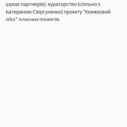
шукає партнерів); кураторство (спільно з
Катериною Свіргуненко) проекту “Книжковий
обід”, власних проектів.
Надруковано в
“Українському журналі”
. – 2009. –
№ 4. – С. 52-53.
Автор:
Тамара Злобіна
Поширити:
ТАМАРА ЗЛОБІНА