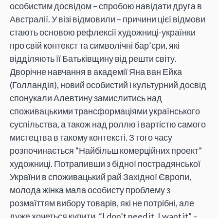
особистим досвідом – спробою навідати друга в
Австралії. У візі відмовили – причини цієї відмови
стають основою рефлексії художниці-українки
про свій контекст та символічні бар’єри, які
відділяють її Батьківщину від решти світу.
Дворічне навчання в академії Яна ван Ейка
(Голландія), новий особистий і культурний досвід
спонукали Алевтину замислитись над
споживацькими трансформаціями українського
суспільства, а також над роллю і вартістю самого
мистецтва в такому контексті. З того часу
розпочинається “Найбільш комерційних проект”
художниці. Потрапивши з бідної пострадянської
України в споживацький рай Західної Європи,
молода жінка мала особисту проблему з
розмаїттям вибору товарів, які не потрібні, але
дуже хочеться купити. “I don’t need it, I want it” –