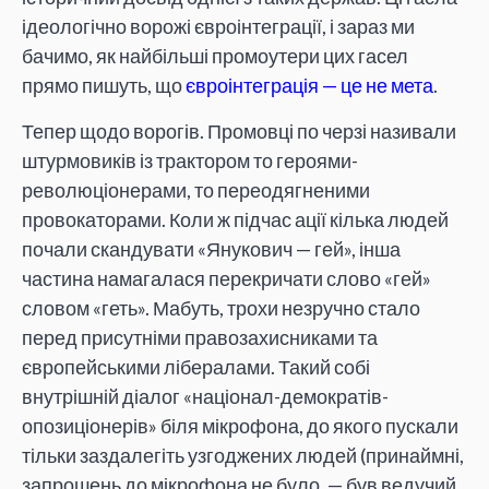
ідеологічно ворожі євроінтеграції, і зараз ми
бачимо, як найбільші промоутери цих гасел
прямо пишуть, що
євроінтеграція — це не мета
.
Тепер щодо ворогів. Промовці по черзі називали
штурмовиків із трактором то героями-
революціонерами, то переодягненими
провокаторами. Коли ж підчас ації кілька людей
почали скандувати «Янукович — гей», інша
частина намагалася перекричати слово «гей»
словом «геть». Мабуть, трохи незручно стало
перед присутніми правозахисниками та
європейськими лібералами. Такий собі
внутрішній діалог «націонал-демократів-
опозиціонерів» біля мікрофона, до якого пускали
тільки заздалегіть узгоджених людей (принаймні,
запрошень до мікрофона не було, — був ведучий,