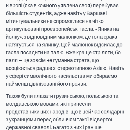
Європі (яка в кожного уявлена своя) перебуває
більшість студентів, адже навіть у Варшаві
мітингувальники не спромоглися на чітко
артикульовані проєвропейські гасла. «Яника на
йолку», з відповідним малюнком, де гола срака
натягується на ялинку. Цей малюнок відсилає до
гасла посадити на палю. Вже краще стріляти, бо
паля — це зовсім не гуманна страта, що
асоціюється радше зі стереотипною Азією. Навіть
у сфері символічного насильства ми обираємо
найменш цівілізовані його прояви.
Також були плакати грузинською, польською та
молдавською мовами, які принесли
представники цих народів, що в цей час солідарні
з українцями перед обличчям такої відвертої
державної сваволі. Багато з них і раніше