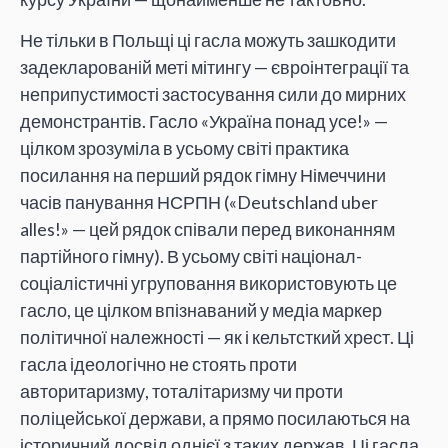
Не тільки в Польщі ці гасла можуть зашкодити
задекларованій меті мітингу — євроінтеграції та
неприпустимості застосування сили до мирних
демонстрантів. Гасло «Україна понад усе!» —
цілком зрозуміла в усьому світі практика
посилання на перший рядок гімну Німеччини
часів панування НСРПН («Deutschland uber
alles!» — цей рядок співали перед виконанням
партійного гімну). В усьому світі націонал-
соціалістичні угруповання використовують це
гасло, це цілком впізнаваний у медіа маркер
політичної належності — як і кельтсткий хрест. Ці
гасла ідеологічно не стоять проти
авторитаризму, тоталітаризму чи проти
поліцейської держави, а прямо посилаються на
історичний досвід однієї з таких держав. Ці гасла