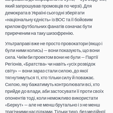
який запрошував промовців по черзі). Для
демократа в Україні сьогодні зберігати
«національну єдність» із ВОС та її бойовим
крилом футбольних фанатів означає бути
приреченим на таку шизофренію.
Ультраправі вже не просто провокатори (якщо і
були ними колись) — вони показують, що вони
сила. Чиїм би проектом вони не були — Партії
Регіонів, «Братства» чи навіть «усіх розвідок
світу» — вони зараз стали силою, до якої
тягнутимуться ті, хто тільки силу й поважає.
Силою, яку бажатимуть контролювати всі, хто
прийде до влади, аби застосувати її проти своїх
опонентів тоді, коли неможливо використати
«Беркут» — але не менш брутально і з не менш
трагічними наслідками. Тільки тихо, без медійної