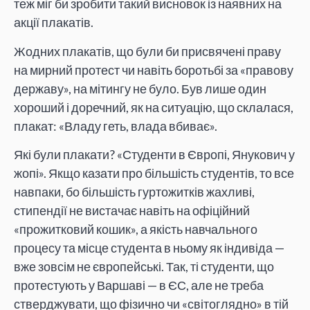
теж міг би зробити такий висновок із наявних на
акції плакатів.
Жодних плакатів, що були би присвячені праву
на мирний протест чи навіть боротьбі за «правову
державу», на мітингу не було. Був лише один
хороший і доречний, як на ситуацію, що склалася,
плакат: «Владу геть, влада вбиває».
Які були плакати? «Студенти в Європі, Янукович у
жопі». Якщо казати про більшість студентів, то все
навпаки, бо більшість гуртожитків жахливі,
стипендії не вистачає навіть на офіційний
«прожитковий кошик», а якість навчального
процесу та місце студента в ньому як індивіда —
вже зовсім не європейські. Так, ті студенти, що
протестують у Варшаві — в ЄС, але не треба
стверджувати, що фізично чи «світоглядно» в тій