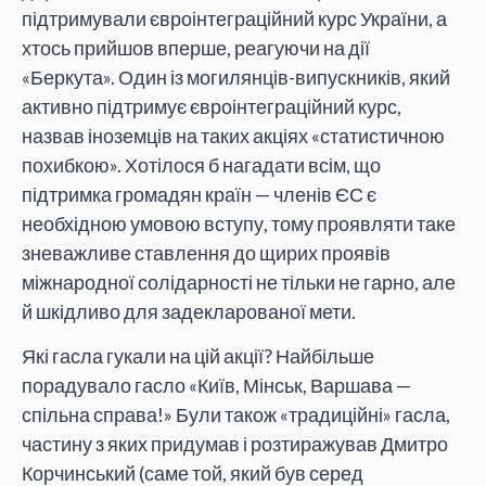
підтримували євроінтеграційний курс України, а
хтось прийшов вперше, реагуючи на дії
«Беркута». Один із могилянців-випускників, який
активно підтримує євроінтеграційний курс,
назвав іноземців на таких акціях «статистичною
похибкою». Хотілося б нагадати всім, що
підтримка громадян країн — членів ЄС є
необхідною умовою вступу, тому проявляти таке
зневажливе ставлення до щирих проявів
міжнародної солідарності не тільки не гарно, але
й шкідливо для задекларованої мети.
Які гасла гукали на цій акції? Найбільше
порадувало гасло «Київ, Мінськ, Варшава —
спільна справа!» Були також «традиційні» гасла,
частину з яких придумав і розтиражував Дмитро
Корчинський (саме той, який був серед