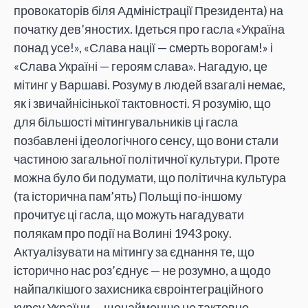
провокаторів біля Адміністрації Президента) на
початку дев’яностих. Ідеться про гасла «Україна
понад усе!», «Слава нації — смерть ворогам!» і
«Слава Україні — героям слава». Нагадую, це
мітинг у Варшаві. Розуму в людей взагалі немає,
як і звичайнісінької тактовності. Я розумію, що
для більшості мітингувальників ці гасла
позбавлені ідеологічного сенсу, що вони стали
частиною загальної політичної культури. Проте
можна було би подумати, що політична культура
(та історична пам’ять) Польщі по-іншому
прочитує ці гасла, що можуть нагадувати
полякам про події на Волині 1943 року.
Актуалізувати на мітингу за єднання те, що
історично нас роз’єднує — не розумно, а щодо
найпалкішого захисника євроінтеграційного
курсу України — щонайменше не тактовно.