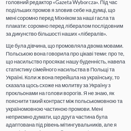
головний редактор «Gazeta Wyborcza». Під час
подільших промов я зловив себе на думці, що
мені соромно перед Міхніком за наші гасла та
плакати: соромно перед лібералом послідовним
за дикунство більшості наших «лібералів».
Ще була дівчина, що промовляла двома мовами.
Польською вона говорила про цікаві теми: про те,
що насильство просякає нашу буденність, навела
статистику сімейного насильства в Польщі та
Україні. Коли ж вона перейшла на українську, то
сказала щось схоже на молитву за Україну з
прокльонами на голови ворогів. Я не знаю, як
пояснити такий контраст між польськомовною та
україномовною частиною промови. Мені
неприємно думати, що друга частина була
адаптована під рівень мітингувальників, але я