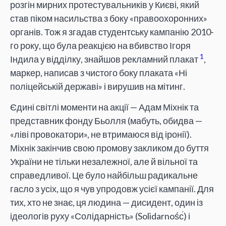
розгін мирних протестувальників у Києві, який
став піком насильства з боку «правоохоронних»
органів. Тож я згадав студентську кампанію 2010-
го року, що була реакцією на вбивство Ігоря
1
Індила у відділку, знайшов рекламний плакат
,
маркер, написав з чистого боку плаката «Ні
поліцейській державі» і вирушив на мітинг.
Єдині світлі моменти на акції — Адам Міхнік та
представник фонду Бьолля (мабуть, обидва —
«ліві провокатори», не втримаюся від іронії).
Міхнік закінчив свою промову закликом до буття
України не тільки незалежної, але й вільної та
справедливої. Це було найбільш радикальне
гасло з усіх, що я чув упродовж усієї кампанії. Для
тих, хто не знає, ця людина — дисидент, один із
ідеологів руху «Солідарність» (Solidarnośс́) і