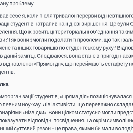
ану проблему.
вав себе я, коли після тривалої перерви від невтішного
ації студентів натрапив на її дієві вирішення. Це були
елення. Що ж робить ці територіальні об’єднання таки
ви? І як вони змогли подолати ті проблеми, що так і з
не та інших товаришів по студентському руху? Відпові
 даній замітці. Сподіваюся, вона стане в пригоді нас
в відновленої «Прямої дії», що переймають естафету н
дентів.
лка
моорганізації студентів, «Пряма дія» позиціонувалася
 певним ноу-хау. Ліві активісти, що переважно складали
онаріями «нізвідки». Вони цілком статусно могли пре
 показувати відповідні посвідчення. Та окрім символічно
нший суттєвий резон – це права, якими би мали володіти