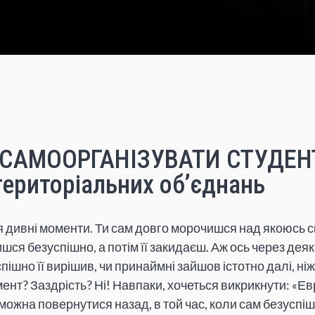
 САМООРГАНІЗУВАТИ СТУДЕНТ
ериторіальних об’єднань
я дивні моменти. Ти сам довго морочишся над якоюсь
я безуспішно, а потім її закидаєш. Аж ось через деяк
спішно її вирішив, чи принаймні зайшов істотно далі, ніж
ент? Заздрість? Ні! Навпаки, хочеться викрикнути: «Еври
можна повернутися назад, в той час, коли сам безуспі