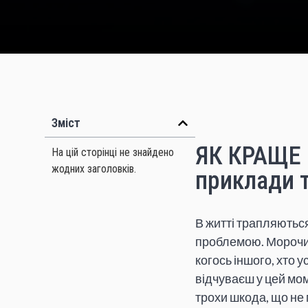
Зміст
ЯК КРАЩЕ
На цій сторінці не знайдено
жодних заголовків.
приклади т
В житті трапляютьс
проблемою. Морочишс
когось іншого, хто у
відчуваєш у цей мом
трохи шкода, що не 