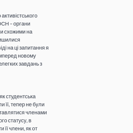
 активістського
 ОСН – органи
ми схожими на
алишилися
ді на ці запитання я
амперед новому
елегких завдань з
 як студентська
 її, тепер не були
дставлятися членами
го статусу, в
 її члени, як от