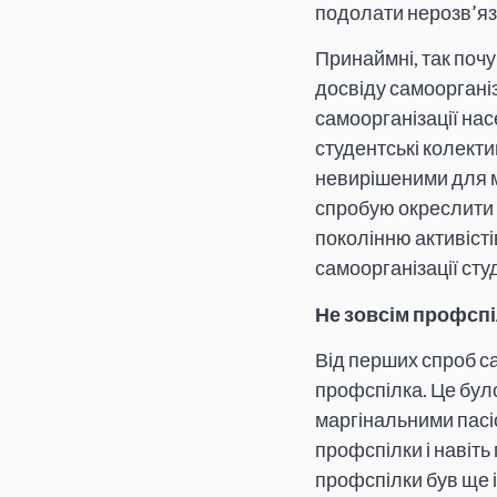
подолати нерозв’яз
Принаймні, так почу
досвіду самоорганіз
самоорганізації нас
студентські колекти
невирішеними для ме
спробую окреслити в
поколінню активісті
самоорганізації сту
Не зовсім профспі
Від перших спроб са
профспілка. Це було
маргінальними пасі
профспілки і навіть
профспілки був ще і