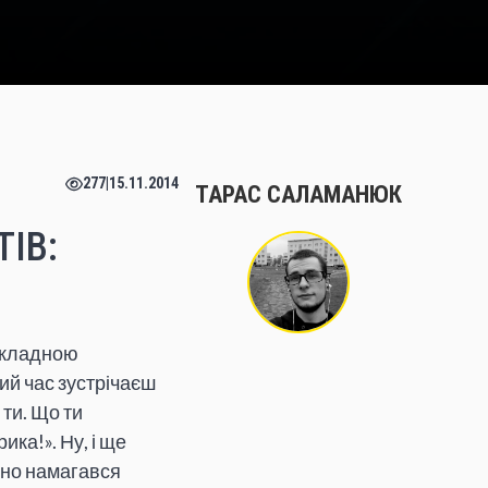
277
|
15.11.2014
ТАРАС САЛАМАНЮК
ІВ:
 складною
ий час зустрічаєш
 ти. Що ти
ка!». Ну, і ще
шно намагався