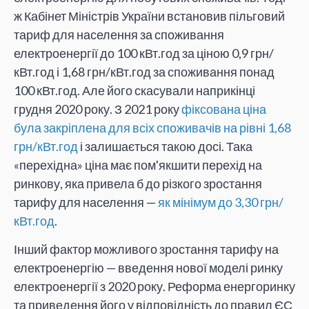
ж Кабінет Міністрів України встановив пільговий
тариф для населення за споживання
електроенергії до 100 кВт.год за ціною 0,9 грн/
кВт.год і 1,68 грн/кВт.год за споживання понад
100 кВт.год. Але його скасували наприкінці
грудня 2020 року. З 2021 року
фіксована ціна
була закріплена для всіх споживачів на рівні 1,68
грн/кВт.год
і залишається такою досі. Така
«перехідна» ціна має пом'якшити перехід на
ринкову, яка привела б до різкого зростання
тарифу для населення —
як мінімум до 3,30 грн/
кВт.год
.
Інший фактор можливого зростання тарифу на
електроенергію — введення нової моделі ринку
електроенергії з 2020 року. Реформа енергоринку
та приведення його у відповідність до правил ЄС