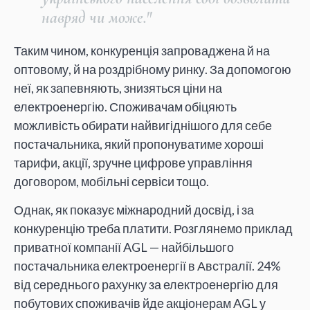
навряд чи може."
Таким чином, конкуренція запроваджена й на
оптовому, й на роздрібному ринку. За допомогою
неї, як запевняють, знизяться ціни на
електроенергію. Споживачам обіцяють
можливість обирати найвигіднішого для себе
постачальника, який пропонуватиме хороші
тарифи, акції, зручне цифрове управління
договором, мобільні сервіси тощо.
Однак, як показує міжнародний досвід, і за
конкуренцію треба платити. Розглянемо приклад
приватної компанії AGL — найбільшого
постачальника електроенергії в Австралії. 24%
від середнього рахунку за електроенергію для
побутових споживачів йде акціонерам AGL у