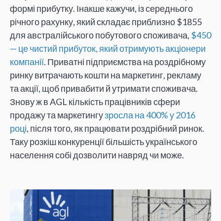
формі прибутку. Інакше кажучи, із середнього
річного рахунку, який складає приблизно $1855
для австралійського побутового споживача,
$450
— це чистий прибуток, який отримують акціонери
компанії
. Приватні підприємства на роздрібному
ринку витрачають кошти на маркетинг, рекламу
та акції, щоб привабити й утримати споживача.
Знову ж в AGL кількість працівників сфери
продажу та маркетингу
зросла на 400% у 2016
році
, після того, як працювати роздрібний ринок.
Таку розкіш конкуренції більшість українського
населення собі дозволити навряд чи може.