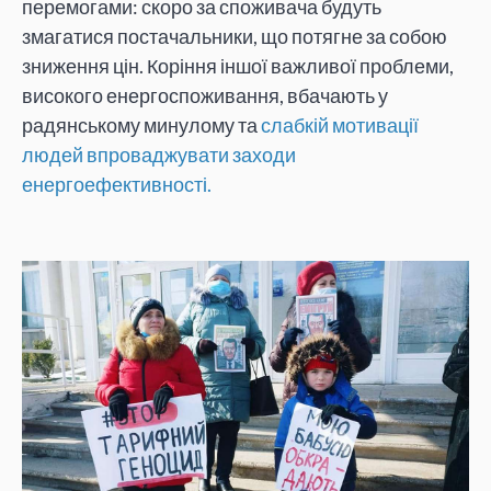
перемогами: скоро за споживача будуть
змагатися постачальники, що потягне за собою
зниження цін. Коріння іншої важливої проблеми,
високого енергоспоживання, вбачають у
радянському минулому та
слабкій мотивації
людей впроваджувати заходи
енергоефективності.