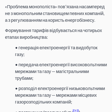
«Проблема монополіста» пов’язана насамперед
не з монопольним становищем певних компаній,
а з регулюванням на користь енергобізнесу.
Формування тарифів відбувається на чотирьох
етапах виробництва:
• генерація електроенергії та видобуток
газу;
• передача електроенергії високовольтними
мережами та газу — магістральними
трубами;
• розподіл електроенергії низьковольтними
мережами та газу — мережами місцевих
газорозподільних компаній;
[1]