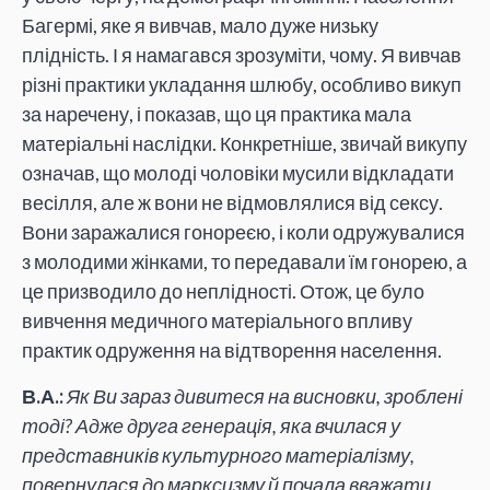
Багермі, яке я вивчав, мало дуже низьку
плідність. І я намагався зрозуміти, чому. Я вивчав
різні практики укладання шлюбу, особливо викуп
за наречену, і показав, що ця практика мала
матеріальні наслідки. Конкретніше, звичай викупу
означав, що молоді чоловіки мусили відкладати
весілля, але ж вони не відмовлялися від сексу.
Вони заражалися гонореєю, і коли одружувалися
з молодими жінками, то передавали їм гонорею, а
це призводило до неплідності. Отож, це було
вивчення медичного матеріального впливу
практик одруження на відтворення населення.
В.А.:
Як Ви зараз дивитеся на висновки, зроблені
тоді? Адже друга генерація, яка вчилася у
представників культурного матеріалізму,
повернулася до марксизму й почала вважати