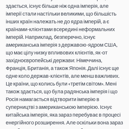
здається, існує більше ніж одна імперія, але
імперії стали настільки великими, що більшість
інших країн належать не до ядра імперій, а є
країнами-клієнтами всередині неформальних
імперій. Наприклад, безперечно, існує
американська імперія з державою-ядром США,
що має цілу низку впливових клієнтів, як-от
західноєвропейські держави: Німеччина,
Франція, Британія, а також Японія. Далі існує ще
одне коло держав-клієнтів, але менш важливих.
Це країни, що колись були «третім світом». Мені
також здається, що була радянська імперія і що
Росія намагається відтворити імперію в
суперництві з американською імперією. Існує
китайська імперія, яка зараз перебуває в процесі
енергійного розширення. Але оскільки вона зараз