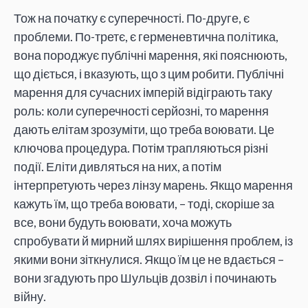
Тож на початку є суперечності. По-друге, є
проблеми. По-третє, є герменевтична політика,
вона породжує публічні марення, які пояснюють,
що діється, і вказують, що з цим робити. Публічні
марення для сучасних імперій відіграють таку
роль: коли суперечності серйозні, то марення
дають елітам зрозуміти, що треба воювати. Це
ключова процедура. Потім трапляються різні
події. Еліти дивляться на них, а потім
інтерпретують через лінзу марень. Якщо марення
кажуть їм, що треба воювати, – тоді, скоріше за
все, вони будуть воювати, хоча можуть
спробувати й мирний шлях вирішення проблем, із
якими вони зіткнулися. Якщо їм це не вдається –
вони згадують про Шульців дозвіл і починають
війну.