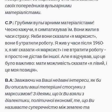
своїх попередників вульгарними
матеріалістами.
С.Р.:
Грубими вульгарними матеріалістами!
Чесно кажучи, я симпатизував їм. Вони жили в
часи страху. Якби вони сказали «я марксист»,
вони б утратили роботу. Я жив у часи після 1960-
х, я міг сказати «я марксист» і не втратити роботу –
я просто не дістав би іншої. Але я відчував, що це
було важливо: мати можливість сказати «я лівий, і
це моя позиція».
В.А:
Зважаючи на Ваші недавні інтереси, як би
Ви описали ваші теперішні стосунки з
марксизмом? З ідеями, що їх Ви взяли з
діалектики, політичної економії, те, що Ви
називаєте суперечністю між землею та