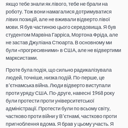
якщо тебе знали як лівого, тебе не брали на
роботу. Тож вони намагалися дотримуватися
лівих позицій, але не вживали відверто лівої
мови. Я був частиною цього середовища. Я був
студентом Марвіна Гарріса, Мортона Фріда, але
не застав Джуліана Стюарта. В основному ми
були «прогресивними» в США, але не відвертими
марксистами.
Проте була подія, що сильно радикалізувала
людей, точніше, низка подій. По-перше, це
в’єтнамська війна. Люди відверто виступали
проти уряду США. По-друге, навесні 1968 року
були протести проти університетської
адміністрації. Протести були по всьому світу,
частково проти війни у В’єтнамі, частково проти
пригноблення вдома. Я брав у цьому участь. Я