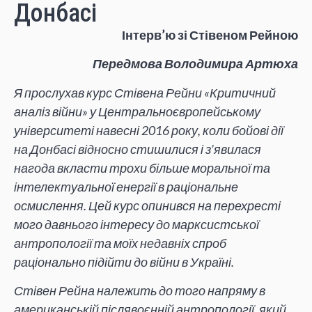
Донбасі
Інтерв’ю зі Стівеном Рейною
Передмова Володимира Артюха
Я прослухав курс Стівена Рейни «Критичний
аналіз війни» у Центральноєвропейському
університеті навесні 2016 року, коли бойові дії
на Донбасі відносно стишилися і з’явилася
нагода вкласти трохи більше моральної та
інтелектуальної енергії в раціональне
осмислення. Цей курс опинився на перехресті
мого давнього інтересу до марксистської
антропології та моїх недавніх спроб
раціонально підійти до війни в Україні.
Стівен Рейна належить до того напряму в
американській післявоєнній антропології, який