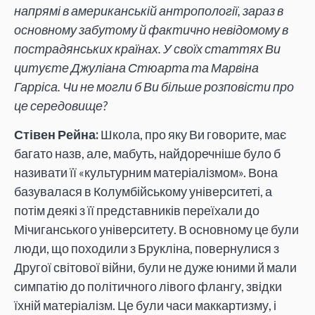
напрямі в американській антропології, зараз в
основному забутому й фактично невідомому в
пострадянських країнах. У своїх статтях Ви
цитуєте Джуліана Стюарта та Марвіна
Гарріса. Чи не могли б Ви більше розповісти про
це середовище?
Стівен Рейна:
Школа, про яку Ви говорите, має
багато назв, але, мабуть, найдоречніше було б
називати її «культурним матеріалізмом». Вона
базувалася в Колумбійському університеті, а
потім деякі з її представників переїхали до
Мічиганського університету. В основному це були
люди, що походили з Брукліна, повернулися з
Другої світової війни, були не дуже юними й мали
симпатію до політичного лівого флангу, звідки
їхній матеріалізм. Це були часи маккартизму, і