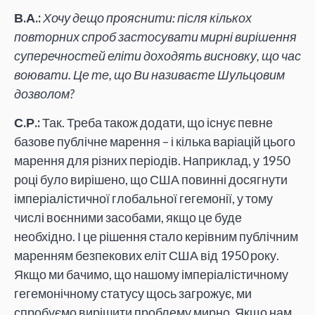
В.А.:
Хочу дещо прояснити: після кількох
повторних спроб застосувати мирні вирішення
суперечностей еліти доходять висновку, що час
воювати. Це те, що Ви називаєте Шульцовим
дозволом?
С.Р.:
Так. Треба також додати, що існує певне
базове публічне марення – і кілька варіацій цього
марення для різних періодів. Наприклад, у 1950
році було вирішено, що США повинні досягнути
імперіалістичної глобальної гегемонії, у тому
числі воєнними засобами, якщо це буде
необхідно. І це рішення стало керівним публічним
маренням безпекових еліт США від 1950 року.
Якщо ми бачимо, що нашому імперіалістичному
гегемонічному статусу щось загрожує, ми
спробуємо вирішити проблему мирно. Якщо нам