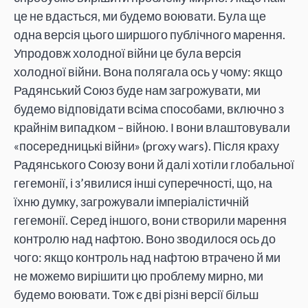
це не вдасться, ми будемо воювати. Була ще
одна версія цього ширшого публічного марення.
Упродовж холодної війни це була версія
холодної війни. Вона полягала ось у чому: якщо
Радянський Союз буде нам загрожувати, ми
будемо відповідати всіма способами, включно з
крайнім випадком – війною. І вони влаштовували
«посередницькі війни» (proxy wars). Після краху
Радянського Союзу вони й далі хотіли глобальної
гегемонії, і з’явилися інші суперечності, що, на
їхню думку, загрожували імперіалістичній
гегемонії. Серед іншого, вони створили марення
контролю над нафтою. Воно зводилося ось до
чого: якщо контроль над нафтою втрачено й ми
не можемо вирішити цю проблему мирно, ми
будемо воювати. Тож є дві різні версії більш