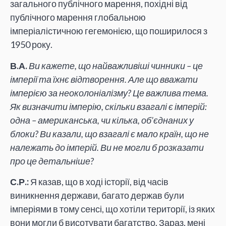
загального публічного марення, похідні від
публічного марення глобальною
імперіалістичною гегемонією, що поширилося з
1950 року.
В.А.
Ви кажете, що найважливіші чинники – це
імперії та їхнє відтворення. Але що вважати
імперією за неоколоніалізму? Це важлива тема.
Як визначити імперію, скільки взагалі є імперій:
одна – американська, чи кілька, об’єднаних у
блоки? Ви казали, що взагалі є мало країн, що не
належать до імперій. Ви не могли б розказати
про це детальніше?
С.Р.:
Я казав, що в ході історії, від часів
виникнення держави, багато держав були
імперіями в тому сенсі, що хотіли території, із яких
вони могли б висотувати багатство. Зараз, мені