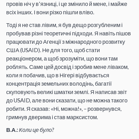
провів ніч у в’язниці, і це змінило й мене, і майже
всіх інших. І вони різко пішли вліво.
Тоді я не став лівим, я був дещо розгубленим і
пробував різні теоретичні підходи. Я навіть пішов
працювати до Агенції з міжнародного розвитку
США (USAID). Не для того, щоб стати
реакціонером, а щоб зрозуміти, що вони там
роблять. Саме цей досвід і зробив мене ліваком,
коли я побачив, що в Нігері відбувається
концентрація земельних володінь, багатії
скуповують великі шматки землі. Я написав звіт
до USAID, але вони сказати, що не можна такого
робити. Я сказав: «Ні, можна!», – розвернувся,
гримнув дверима і став марксистом.
В.А.:
Коли це було?