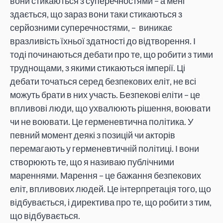
вони стикаються з суперечностями – а мені
здається, що зараз вони таки стикаються з
серйозними суперечностями, – виникає
вразливість їхньої здатності до відтворення. І
тоді починаються дебати про те, що робити з тими
труднощами, з якими стикаються імперії. Ці
дебати точаться серед безпекових еліт, не всі
можуть брати в них участь. Безпекові еліти – це
впливові люди, що ухвалюють рішення, воювати
чи не воювати. Це герменевтична політика. У
певний момент деякі з позицій чи акторів
перемагають у герменевтичній політиці. І вони
створюють те, що я називаю публічними
мареннями. Марення – це бажання безпекових
еліт, впливових людей. Це інтерпретація того, що
відбувається, і директива про те, що робити з тим,
що відбувається.