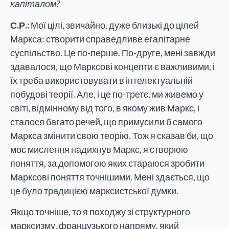
капіталом?
С.Р.:
Мої цілі, звичайно, дуже близькі до цілей
Маркса: створити справедливе егалітарне
суспільство. Це по-перше. По-друге, мені завжди
здавалося, що Марксові концепти є важливими, і
їх треба використовувати в інтелектуальній
побудові теорії. Але, і це по-третє, ми живемо у
світі, відмінному від того, в якому жив Маркс, і
сталося багато речей, що примусили б самого
Маркса змінити свою теорію. Тож я сказав би, що
моє мислення надихнув Маркс, я створюю
поняття, за допомогою яких стараюся зробити
Марксові поняття точнішими. Мені здається, що
це було традицією марксистської думки.
Якщо точніше, то я походжу зі структурного
марксизму, французького напряму, який