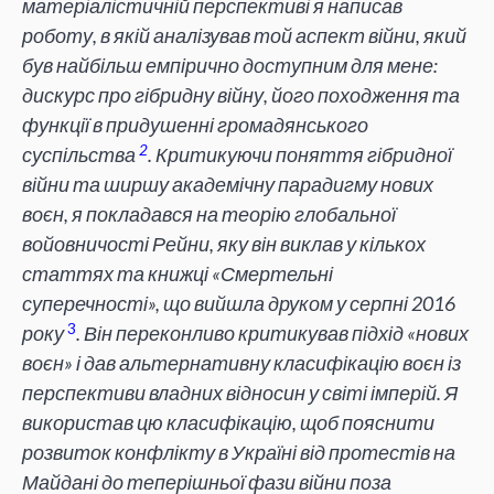
матеріалістичній перспективі я написав
роботу, в якій аналізував той аспект війни, який
був найбільш емпірично доступним для мене:
дискурс про гібридну війну, його походження та
функції в придушенні громадянського
2
суспільства
. Критикуючи поняття гібридної
війни та ширшу академічну парадигму нових
воєн, я покладався на теорію глобальної
войовничості Рейни, яку він виклав у кількох
статтях та книжці «Смертельні
суперечності», що вийшла друком у серпні 2016
3
року
. Він переконливо критикував підхід «нових
воєн» і дав альтернативну класифікацію воєн із
перспективи владних відносин у світі імперій. Я
використав цю класифікацію, щоб пояснити
розвиток конфлікту в Україні від протестів на
Майдані до теперішньої фази війни поза