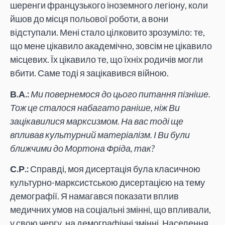
шеренги французького іноземного легіону, коли
йшов до місця польової роботи, а вони
відступали. Мені стало цілковито зрозуміло: те,
що мене цікавило академічно, зовсім не цікавило
місцевих. Їх цікавило те, що їхніх родичів могли
вбити. Саме тоді я зацікавився війною.
В.А.:
Ми повернемося до цього питання пізніше.
Тож це сталося набагато раніше, ніж Ви
зацікавилися марксизмом. На вас тоді ще
впливав культурний матеріалізм. І Ви були
ближчими до Мортона Фріда, так?
С.Р.:
Справді, моя дисертація була класичною
культурно-марксистською дисертацією на тему
демографії. Я намагався показати вплив
медичних умов на соціальні змінні, що впливали,
у свою чергу, на демографічні змінні. Населення