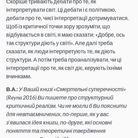
Скоріше тривають дебати про те, як
інтерпретувати світ. Ці дебати і є політикою,
дебати про те, чиєї інтерпретації дотримуватися.
Щоб із критичної точки зору зрозуміти, що
відбувається в світі, я маю сказати: «Добре, ось
так структури діють у світі». Але далі треба
сказати, як люди інтерпретують те, як діють
структури. А потім треба проаналізувати, чи ці
інтерпретації про те, як світ діє, керують їхніми
вчинками.
В.А.:
У Вашій книзі «Смертельні суперечності»
(Reyna 2016) Ви пишете про структурний
критичний реалізм. Чи не могли б Ви пояснити
для невтаємничених, по-перше, як у вас
з’явилася ідея книги, по-друге, які основні
поняття та теоретичні твердження