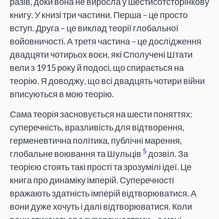
разів, доки вона не виросла у шестисотсторінкову
книгу. У книзі три частини. Перша – це просто
вступ. Друга – це виклад теорії глобальної
войовничості. А третя частина – це дослідження
двадцяти чотирьох воєн, які Сполучені Штати
вели з 1915 року й подосі, що спирається на
теорію. Я доводжу, що всі двадцять чотири війни
вписуються в мою теорію.
Сама теорія засновується на шести поняттях:
суперечність, вразливість для відтворення,
герменевтична політика, публічні марення,
5
глобальне воювання та Шульців
дозвіл. За
теорією стоять такі прості та зрозумілі ідеї. Це
книга про динаміку імперій. Суперечності
вражають здатність імперій відтворюватися. А
вони дуже хочуть і далі відтворюватися. Коли