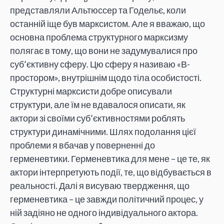
представляли Альтюссер та Годельє, коли
останній іще був марксистом. Але я вважаю, що
основна проблема структурного марксизму
полягає в тому, що вони не задумувалися про
суб’єктивну сферу. Цю сферу я називаю «В-
простором», внутрішнім щодо тіла особистості.
Структурні марксисти добре описували
структури, але їм не вдавалося описати, як
актори зі своїми суб’єктивностями роблять
структури динамічними. Шлях подолання цієї
проблеми я вбачав у поверненні до
герменевтики. Герменевтика для мене – це те, як
актори інтерпретують події, те, що відбувається в
реальності. Далі я висуваю твердження, що
герменевтика – це завжди політичний процес, у
ній задіяно не одного індивідуального актора.