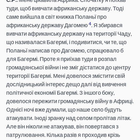
туди, щоб вивчати африканську державу. Тоді
саме вийшла в світ книжка Поланьї про
4
африканську державу Дагомею
. Я збирався
вивчати африканську державу на території Чаду,
що називалася Багермі, і подивитися, чи те, що
Поланьї написав про Дагомею, спрацювало б
для Багермі. Проте я приїхав туди в розпал
громадянської війни і не зміг дістатися до центру
території Багермі. Мені довелося змістити свій
дослідницький інтерес дещо далі від вивчення
політичної економії Багермі. З іншого боку,
довелося пережити громадянську війну в Африці.
Однієї ночі вже думали, що наше село будуть
атакувати. Іноді зранку над селом пролітав літак.
Але він ніколи не атакував, він повертався з
патрулювання. Кілька разів я проходив крізь