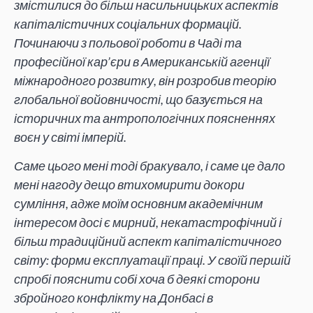
змістилися до більш насильницьких аспектів
капіталістичних соціальних формацій.
Починаючи з польової роботи в Чаді та
професійної кар’єри в Американській агенції
міжнародного розвитку, він розробив теорію
глобальної войовничості, що базується на
історичних та антропологічних поясненнях
воєн у світі імперій.
Саме цього мені тоді бракувало, і саме це дало
мені нагоду дещо втихомирити докори
сумління, адже моїм основним академічним
інтересом досі є мирний, некатастрофічний і
більш традиційний аспект капіталістичного
світу: форми експлуатації праці. У своїй першій
спробі пояснити собі хоча б деякі сторони
збройного конфлікту на Донбасі в