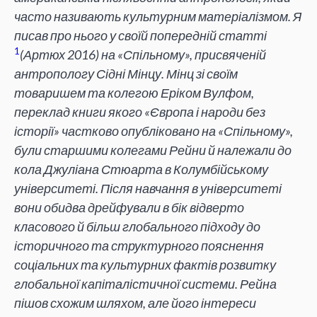
часто називають культурним матеріалізмом. Я
писав про нього у своїй попередній статті
1
(Артюх 2016) на «Спільному», присвяченій
антропологу Сідні Мінцу. Мінц зі своїм
товаришем та колегою Еріком Вулфом,
переклад книги якого «Європа і народи без
історії» частково опубліковано на «Спільному»,
були старшими колегами Рейни й належали до
кола Джуліана Стюарта в Колумбійському
університеті. Після навчання в університеті
вони обидва дрейфували в бік відверто
класового й більш глобального підходу до
історичного та структурного пояснення
соціальних та культурних фактів розвитку
глобальної капіталістичної системи. Рейна
пішов схожим шляхом, але його інтереси