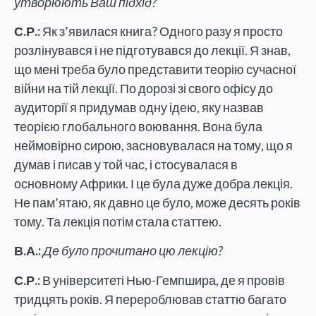
утворюють Ваш підхід?
С.Р.:
Як з’явилася книга? Одного разу я просто
розлінувався і не підготувався до лекції. Я знав,
що мені треба було представити теорію сучасної
війни на тій лекції. По дорозі зі свого офісу до
аудиторії я придумав одну ідею, яку назвав
теорією глобального воювання. Вона була
неймовірно сирою, засновувалася на тому, що я
думав і писав у той час, і стосувалася в
основному Африки. І це була дуже добра лекція.
Не пам’ятаю, як давно це було, може десять років
тому. Та лекція потім стала статтею.
В.А.:
Де було прочитано цю лекцію?
С.Р.:
В університеті Нью-Гемпшира, де я провів
тридцять років. Я перероблював статтю багато