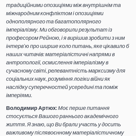
традиційними опозиціями між внутрішнім та
міжнародним конфліктом і опозиціями
однополярного та багатополярного
імперіалізму. Ми обговорили результат із
професором Рейною, і я вирішив зробити з ним
інтерв’ю про ширше коло питань, яке цікавило б
наших читачів: матеріалістичні напрями в
антропології, осмислення імперіалізму в
сучасному світі, релевантність марксизму для
соціальних наук, розуміння логіки війни як
наслідку суперечностей усередині та поміж
імперіями.
Володимир Артюх:
Моє перше питання
стосується Вашого раннього академічного
життя. Я знаю, що Ви брали участь у досить
важливому післявоєнному матеріалістичному