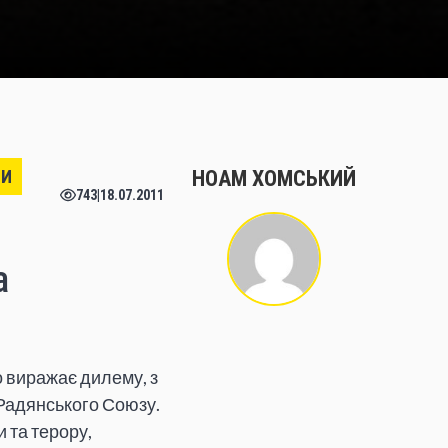
НИ
НОАМ ХОМСЬКИЙ
743
|
18.07.2011
а
о виражає дилему, з
 Радянського Союзу.
 та терору,