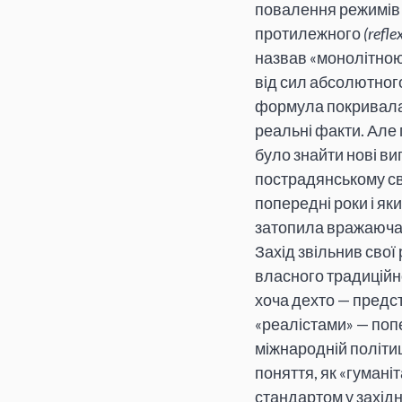
повалення режимів 
протилежного
(refle
назвав «монолітною 
від сил абсолютного
формула покривала 
реальні факти. Але 
було знайти нові ви
пострадянському сві
попередні роки і як
затопила вражаюча 
Захід звільнив свої
власного традиційн
хоча дехто — предст
«реалістами» — поп
міжнародній політиц
поняття, як «гумані
стандартом у західн