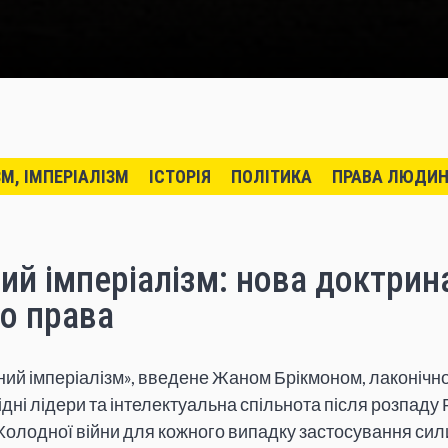
ЗМ, ІМПЕРІАЛІЗМ
ІСТОРІЯ
ПОЛІТИКА
ПРАВА ЛЮДИ
ий імперіалізм: нова доктрин
о права
ний імперіалізм», введене Жаном Брікмоном, лаконічн
ідні лідери та інтелектуальна спільнота після розпаду
Холодної війни для кожного випадку застосування сили