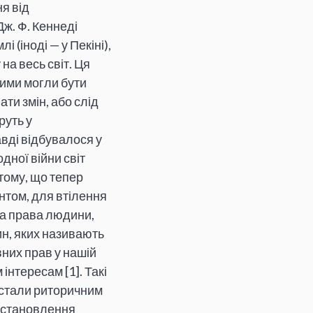
я від
Дж. Ф. Кеннеді
(іноді — у Пекіні),
а весь світ. Ця
кими могли бути
ти змін, або слід
руть у
авді відбувалося у
дної війни світ
тому, що тепер
нтом, для втілення
та права людини,
ин, яких називають
них прав у нашій
інтересам [1]. Такі
 стали риторичним
 встановлення