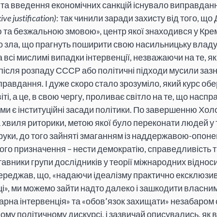
та введення економічних санкцій існувало виправданн
xive justification)
: так чинили заради захисту від того, що 
та безжальною змовою», центр якої знаходився у Кремлі 
 зла, що прагнуть поширити свою насильницьку владу н
всі мислимі випадки інтервенції, незважаючи на те, я
після розпаду СССР або політичні підходи мусили зазна
правдання. І дуже скоро стало зрозуміло, який курс обе
ті, а це, в свою чергу, проливає світло на те, що наспр
ими є інституційні засади політики. По завершенню Холо
хвиля риторики, метою якої було переконати людей у 
 руки, до того зайняті змаганням із наддержавою-опоне
ого призначення – нести демократію, справедливість 
авники групи дослідників у теорії міжнародних віднос
ереджав, що, «надаючи ідеалізму практично ексклюзив
і», ми можемо зайти надто далеко і зашкодити власним 
тарна інтервенція» та «обов’язок захищати» незабаром
ому політичному дискурсі, і зазвичай описувались, як