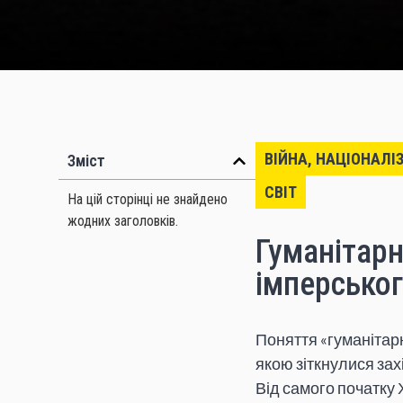
ВІЙНА, НАЦІОНАЛІ
Зміст
СВІТ
На цій сторінці не знайдено
жодних заголовків.
Гуманітарн
імперськог
Поняття «гуманітар
якою зіткнулися зах
Від самого початку 