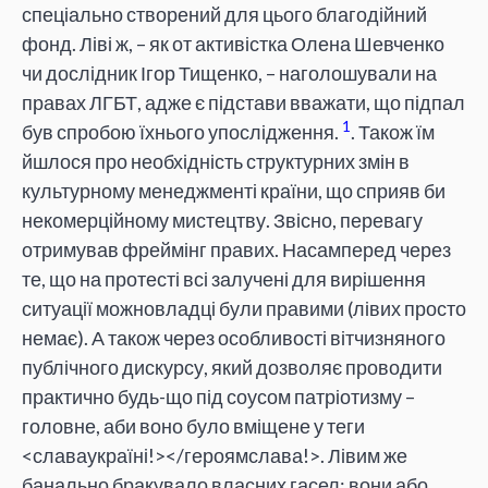
спеціально створений для цього благодійний
фонд. Ліві ж, – як от активістка Олена Шевченко
чи дослідник Ігор Тищенко, – наголошували на
правах ЛГБТ, адже є підстави вважати, що підпал
1
був спробою їхнього упослідження.
. Також їм
йшлося про необхідність структурних змін в
культурному менеджменті країни, що сприяв би
некомерційному мистецтву. Звісно, перевагу
отримував фреймінг правих. Насамперед через
те, що на протесті всі залучені для вирішення
ситуації можновладці були правими (лівих просто
немає). А також через особливості вітчизняного
публічного дискурсу, який дозволяє проводити
практично будь-що під соусом патріотизму –
головне, аби воно було вміщене у теги
<славаукраїні!></героямслава!>. Лівим же
банально бракувало власних гасел: вони або