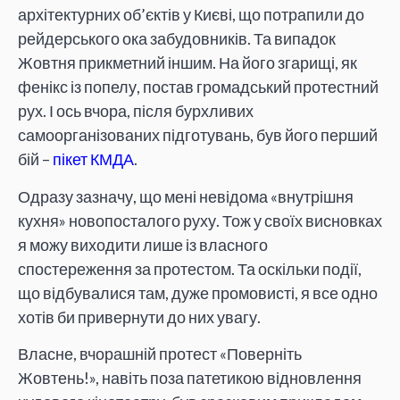
архітектурних об’єктів у Києві, що потрапили до
рейдерського ока забудовників. Та випадок
Жовтня прикметний іншим. На його згарищі, як
фенікс із попелу, постав громадський протестний
рух. І ось вчора, після бурхливих
самоорганізованих підготувань, був його перший
бій –
пікет КМДА
.
Одразу зазначу, що мені невідома «внутрішня
кухня» новопосталого руху. Тож у своїх висновках
я можу виходити лише із власного
спостереження за протестом. Та оскільки події,
що відбувалися там, дуже промовисті, я все одно
хотів би привернути до них увагу.
Власне, вчорашній протест «Поверніть
Жовтень!», навіть поза патетикою відновлення