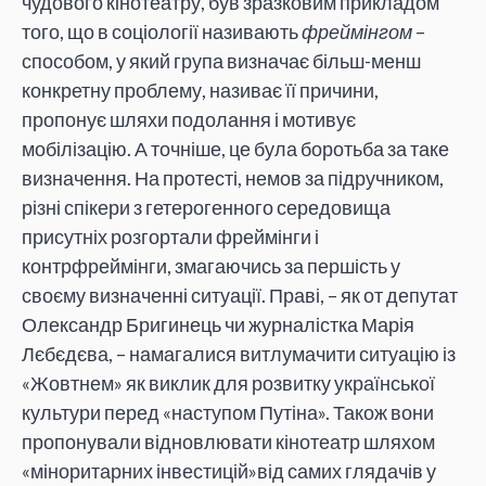
чудового кінотеатру, був зразковим прикладом
того, що в соціології називають
фреймінгом
–
способом, у який група визначає більш-менш
конкретну проблему, називає її причини,
пропонує шляхи подолання і мотивує
мобілізацію. А точніше, це була боротьба за таке
визначення. На протесті, немов за підручником,
різні спікери з гетерогенного середовища
присутніх розгортали фреймінги і
контрфреймінги, змагаючись за першість у
своєму визначенні ситуації. Праві, – як от депутат
Олександр Бригинець чи журналістка Марія
Лєбєдєва, – намагалися витлумачити ситуацію із
«Жовтнем» як виклик для розвитку української
культури перед «наступом Путіна». Також вони
пропонували відновлювати кінотеатр шляхом
«міноритарних інвестицій»від самих глядачів у