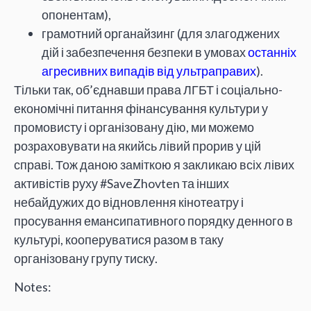
опонентам),
грамотний органайзинг (для злагоджених
дій і забезпечення безпеки в умовах
останніх
агресивних випадів від ультраправих
).
Тільки так, об’єднавши права ЛГБТ і соціально-
економічні питання фінансування культури у
промовисту і організовану дію, ми можемо
розраховувати на якийсь лівий прорив у цій
справі. Тож даною заміткою я закликаю всіх лівих
активістів руху #SaveZhovten та інших
небайдужих до відновлення кінотеатру і
просування емансипативного порядку денного в
культурі, кооперуватися разом в таку
організовану групу тиску.
Notes: