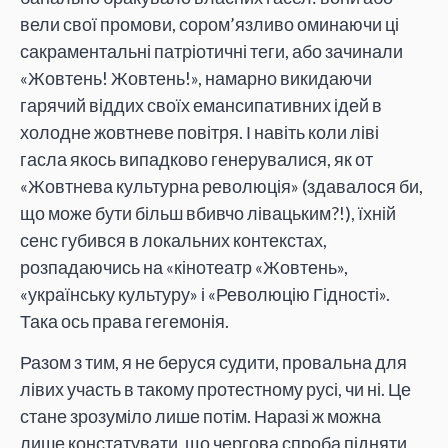
вели свої промови, сором’язливо оминаючи ці
сакраментальні патріотичні теги, або зачинали
«Жовтень! Жовтень!», намарно викидаючи
гарячий віддих своїх емансипативних ідей в
холодне жовтневе повітря. І навіть коли ліві
гасла якось випадково генерувалися, як от
«Жовтнева культурна революція» (здавалося би,
що може бути більш вбивчо лівацьким?!), їхній
сенс губився в локальних контекстах,
розпадаючись на «кінотеатр «Жовтень»,
«українську культуру» і «Революцію Гідності».
Така ось права гегемонія.
Разом з тим, я не беруся судити, провальна для
лівих участь в такому протестному русі, чи ні. Це
стане зрозуміло лише потім. Наразі ж можна
лише констатувати, що чергова спроба підняти