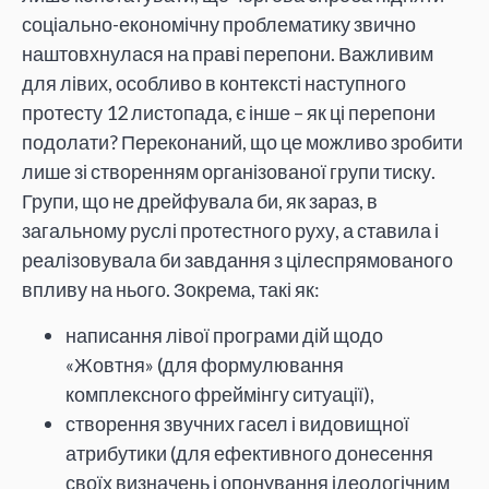
соціально-економічну проблематику звично
наштовхнулася на праві перепони. Важливим
для лівих, особливо в контексті наступного
протесту 12 листопада, є інше – як ці перепони
подолати? Переконаний, що це можливо зробити
лише зі створенням організованої групи тиску.
Групи, що не дрейфувала би, як зараз, в
загальному руслі протестного руху, а ставила і
реалізовувала би завдання з цілеспрямованого
впливу на нього. Зокрема, такі як:
написання лівої програми дій щодо
«Жовтня» (для формулювання
комплексного фреймінгу ситуації),
створення звучних гасел і видовищної
атрибутики (для ефективного донесення
своїх визначень і опонування ідеологічним