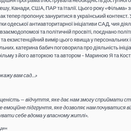
одішня програма ілюструвала необхідність доступного 
у, Канади, США, ПАР та Італії. Цього року «Фільма» з
ак тепер пропонує зануритися в український контекст. 
стки одеської антиавторитарної ініціативи САД, чия ді
 взаємодопомозі та політичній просвіті, поєднано пол
та екзистенційний вимір цього явища у персональних і
них. катерина бабич поговорила про діяльність ініціа
ільму з його авторкою та автором – Мариною Я та Кос
покажу вам сад…»
еність — відчуття, яке дає нам змогу сприймати ст
е емоційне підгрунтя, яке дозволяє нам почуватися ві
чувати себе вдома у власному житлі».
дден