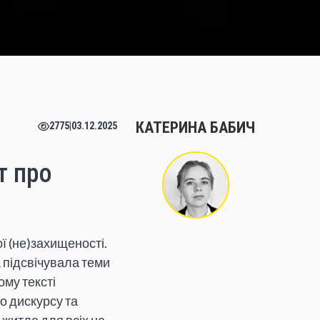
КАТЕРИНА БАБИЧ
2775
|
03.12.2025
т про
ї (не)захищеності.
 підсвічувала теми
ому тексті
о дискурсу та