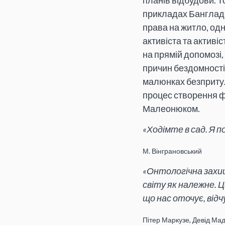
планів відбудови. Т
прикладах Бангладеш
права на житло, одн
активіста та активі
на прямій допомозі,
причин бездомності 
малюнках безпритуль
процес створення ф
Малеонюком.
«Ходімте в сад. Я 
М. Вінграновський
«Онтологічна захищ
світу як належне. Ц
що нас оточує, від
Пітер Маркузе, Девід Ма