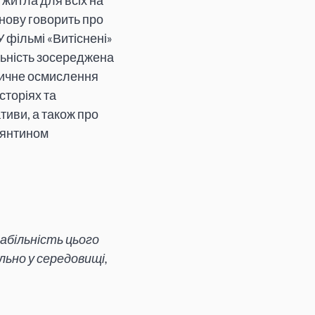
житла для всіх на
нову говорить про
У фільмі «Витіснені»
яльність зосереджена
ітичне осмислення
сторіях та
тиви, а також про
тянтином
абільність цього
льно у середовищі,