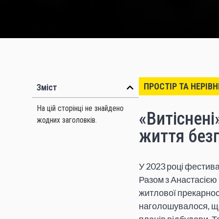
ПРОСТІР ТА НЕРІВН
Зміст
На цій сторінці не знайдено
«Витіснені
жодних заголовків.
життя безп
У 2023 році фестива
Разом з Анастасією
житлової прекарності
наголошувалося, що