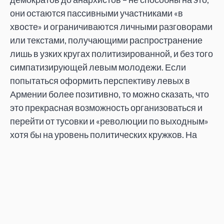
они остаются пассивными участниками «в
хвосте» и ограничиваются личными разговорами
или текстами, получающими распространение
лишь в узких кругах политизированной, и без того
симпатизирующей левым молодежи. Если
попытаться оформить перспективу левых в
Армении более позитивно, то можно сказать, что
это прекрасная возможность организоваться и
перейти от тусовки и «революции по выходным»
хотя бы на уровень политических кружков. На
этот раз – учитывая количество пострадавших от
полиции, вступившее в силу подорожание цены
на электроэнергию, дискредитацию многих
оппозиционных лидеров – такая возможность
правда есть.
Разговаривала Алёна Ляшева