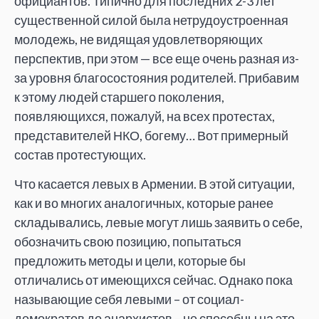
официантов. Типично для последних 2-3 лет
существенной силой была нетрудоустроенная
молодежь, не видящая удовлетворяющих
перспектив, при этом — все еще очень разная из-
за уровня благосостояния родителей. Прибавим
к этому людей старшего поколения,
появляющихся, пожалуй, на всех протестах,
представителей НКО, богему… Вот примерный
состав протестующих.
Что касается левых в Армении. В этой ситуации,
как и во многих аналогичных, которые ранее
складывались, левые могут лишь заявить о себе,
обозначить свою позицию, попытаться
предложить методы и цели, которые бы
отличались от имеющихся сейчас. Однако пока
называющие себя левыми – от социал-
демократов до анархистов – не способны на это,