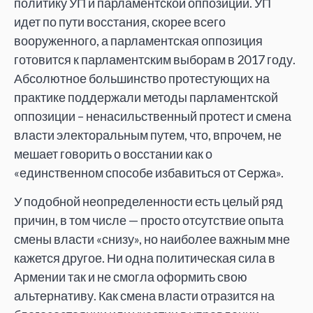
политику УП и парламентской оппозиции. УП
идет по пути восстания, скорее всего
вооруженного, а парламентская оппозиция
готовится к парламентским выборам в 2017 году.
Абсолютное большинство протестующих на
практике поддержали методы парламентской
оппозиции – ненасильственный протест и смена
власти электоральным путем, что, впрочем, не
мешает говорить о восстании как о
«единственном способе избавиться от Сержа».
У подобной неопределенности есть целый ряд
причин, в том числе — просто отсутствие опыта
смены власти «снизу», но наиболее важным мне
кажется другое. Ни одна политическая сила в
Армении так и не смогла оформить свою
альтернативу. Как смена власти отразится на