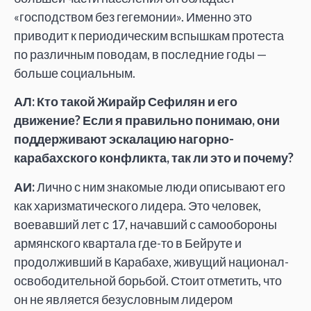
«господством без гегемонии». Именно это
приводит к периодическим вспышкам протеста
по различным поводам, в последние годы —
больше социальным.
АЛ: Кто такой Жирайр Сефилян и его
движение? Если я правильно понимаю, они
поддерживают эскалацию нагорно-
карабахского конфликта, так ли это и почему?
АИ:
Лично с ним знакомые люди описывают его
как харизматического лидера. Это человек,
воевавший лет с 17, начавший с самообороны
армянского квартала где-то в Бейруте и
продолживший в Карабахе, живущий национал-
освободительной борьбой. Стоит отметить, что
он не является безусловным лидером