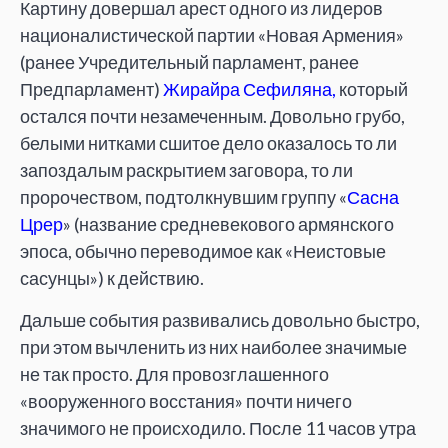
Картину довершал арест одного из лидеров
националистической партии «Новая Армения»
(ранее Учредительный парламент, ранее
Предпарламент)
Жирайра Сефиляна
,
который
остался почти незамеченным. Довольно грубо,
белыми нитками сшитое дело оказалось то ли
запоздалым раскрытием заговора, то ли
пророчеством, подтолкнувшим группу «
Сасна
Црер
» (название средневекового армянского
эпоса, обычно переводимое как «Неистовые
сасунцы») к действию.
Дальше события развивались довольно быстро,
при этом вычленить из них наиболее значимые
не так просто. Для провозглашенного
«вооруженного восстания» почти ничего
значимого не происходило. После 11 часов утра