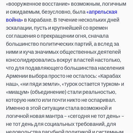
«вооруженное восстание» возможным, логичным
и ожидаемым, безусловно, была
«апрельская
война»
в Карабахе. В течение нескольких дней
эскалации, пусть и крупнейшей со времен
соглашения о прекращении огня, сначала
большинство политических партий, а вслед за
ними и куча значимых общественных деятелей
консолидировались вокруг властей настолько,
что для подавляющего большинства населения
Армении выбора просто не осталось: «Карабах
наш», «ни пяди земли», «турок остается турком» и
«миацум» (объединение) стали реальностью,
которую никто или почти никто не оспаривал.
Именно в этой ситуации стала возможной и
логичной новая мантра – «сегодня не тот день» –
не тот день для социальных требований, для
недовольства пагубной политикой и системным