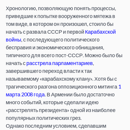
Хронологию, позволяющую понять процессы,
приведшие к попытке вооруженного мятежа в
том виде, в котором он произошел, стоило бы
начать с развала СССР и первой
Карабахской
войны
, с последующего политического
бесправия и экономического обнищания,
типичного для всего пост-СССР. Можно было бы
начать с
расстрела парламентариев
,
завершившего переход власти к так
называемому «карабахскому клану». Хотя бы с
трагического разгона оппозиционного митинга
1
марта 2008 года
. В Армении было достаточно
много событий, которые сделали идею
«расстрелять президента» одной из наиболее
популярных политических грез.
Однако последним условием, сделавшим