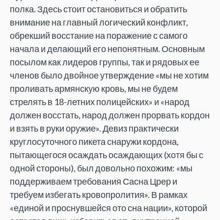
полка. Здесь стоит остановиться и обратить
внимание на главный логический конфликт,
обрекший восстание на поражение с самого
начала и делающий его непонятным. Основным
посылом как лидеров группы, так и рядовых ее
членов было двойное утверждение «мы не хотим
проливать армянскую кровь, мы не будем
стрелять в 18-летних полицейских» и «народ
должен восстать, народ должен прорвать кордон
и взять в руки оружие». Девиз практически
круглосуточного пикета снаружи кордона,
пытающегося осаждать осаждающих (хотя бы с
одной стороны), был довольно похожим: «мы
поддерживаем требования Сасна Црер и
требуем избегать кровопролития». В рамках
«единой и проснувшейся ото сна нации», которой