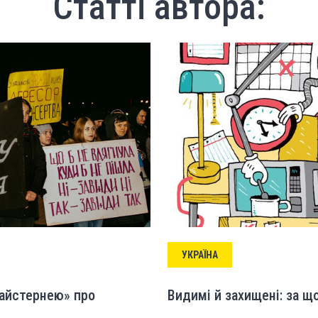
Статті автора:
УКРАЇНА
майстернею» про
Видимі й захищені: за щ