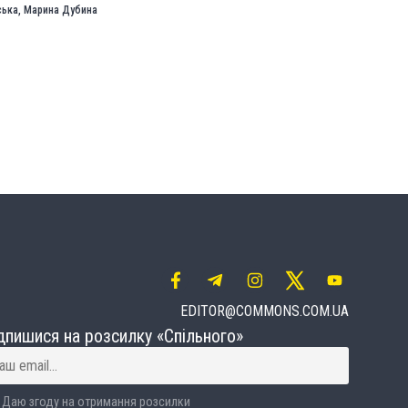
ська
,
Марина Дубина
EDITOR@COMMONS.COM.UA
дпишися на розсилку «Спільного»
Даю згоду на отримання розсилки