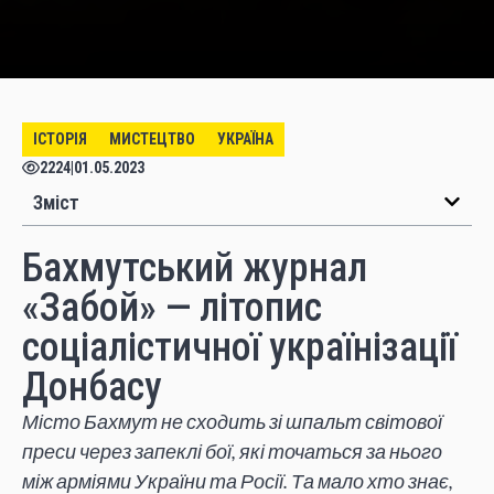
ІСТОРІЯ
МИСТЕЦТВО
УКРАЇНА
2224
|
01.05.2023
Зміст
Бахмутський журнал
«Забой» — літопис
соціалістичної українізації
Донбасу
Місто Бахмут не сходить зі шпальт світової
преси через запеклі бої, які точаться за нього
між арміями України та Росії. Та мало хто знає,