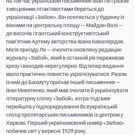
на той час український письменник Іван Ле і разом
з місцевими літактивістами береться до
українізації «Забою». Він оселяється у будинку із
вікнами на центральну площу — Майдан Волі —
де височів гігантський конструктивітський
пам'ятник Артему авторства Івана Кавалерідзе.
Місія приїзду Ле — очолити оновлену редакцію
журналу «Забой», який в останній рік переживав
кризу і виходив нерегулярно. Відтепер видання
мало практично повністю українізуватися. Разом
із ним до Бахмуту приїхав інший письменник —
Іван Микитенко, який мав очолити й українізувати
літературну спілку «Забой», котра тоді вже
перейшла у підпорядкування Всеукраїнській
спілці пролетарських письменників із центром у
Харкові. Перший україномовний номер «Забою»
побачив світ у вересні 1929 року.