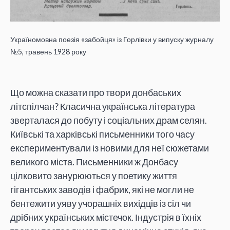
Україномовна поезія «забойця» із Горлівки у випуску журналу
№5, травень 1928 року
Що можна сказати про твори донбаських
літспілчан? Класична українська література
зверталася до побуту і соціальних драм селян.
Київські та харківські письменники того часу
експериментували із новими для неї сюжетами
великого міста. Письменники ж Донбасу
цілковито занурюються у поетику життя
гігантських заводів і фабрик, які не могли не
бентежити уяву учорашніх вихідців із сіл чи
дрібних українських містечок. Індустрія в їхніх