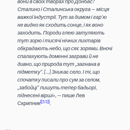
вони в своїх творах про Донбас?
Сталино і Сталинська округа — місця
важкої індустрії. Тут за димом і гар‘ю
не видно як сходить сонце, і як воно
заходить. Породи глею затуляють
тут зорю і тисячі нічних лихтарів
обкрадають небо, що сяє зорями. Вночі
спалахують доменні заграви й не
дивно, що природа тут „загнана в
підметку". […] Зникає село. І ті, що
спочатку писали про сум за селом,
„забойці" пишуть тепер бадьорі,
піднесені вірші»
, — пише Лев
[11]
Скрипник
.