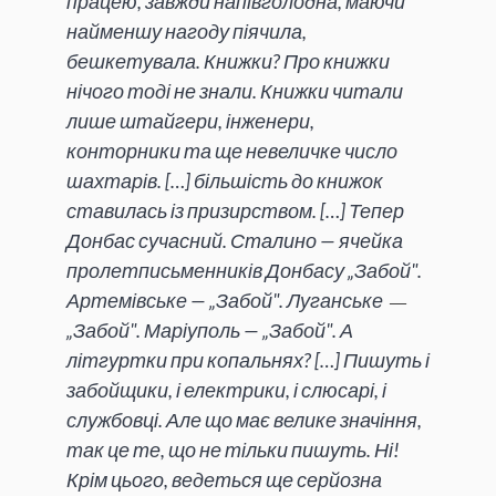
працею, завжди напівголодна, маючи
найменшу нагоду піячила,
бешкетувала. Книжки? Про книжки
нічого тоді не знали. Книжки читали
лише штайгери, інженери,
конторники та ще невеличке число
шахтарів. […] більшість до книжок
ставилась із призирством. […] Тепер
Донбас сучасний. Сталино — ячейка
пролетписьменників Донбасу „Забой".
Артемівське — „Забой". Луганське
— 
„Забой". Маріуполь — „Забой". А
літгуртки при копальнях? […] Пишуть і
забойщики, і електрики, і слюсарі, і
службовці. Але що має велике значіння,
так це те, що не тільки пишуть. Ні!
Крім цього, ведеться ще серйозна