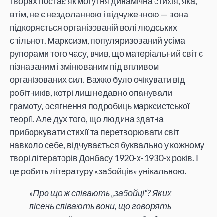
творах постає як могутня динамічна стихія, яка,
втім, не є нездоланною і відчуженною — вона
підкоряється організованій волі людських
спільнот. Марксизм, популяризований усіма
рупорами того часу, вчив, що матеріальний світ є
пізнаваним і змінюваним під впливом
організованих сил. Важко було очікувати від
робітників, котрі лиш недавно опанували
грамоту, осягнення подробиць марксистської
теорії. Але дух того, що людина здатна
приборкувати стихії та перетворювати світ
навколо себе, відчувається буквально у кожному
творі літераторів Донбасу 1920-х-1930-х років. І
це робить літературу «забойців» унікальною.
«Про що ж співають „забойці“? Яких
пісень співають вони, що говорять