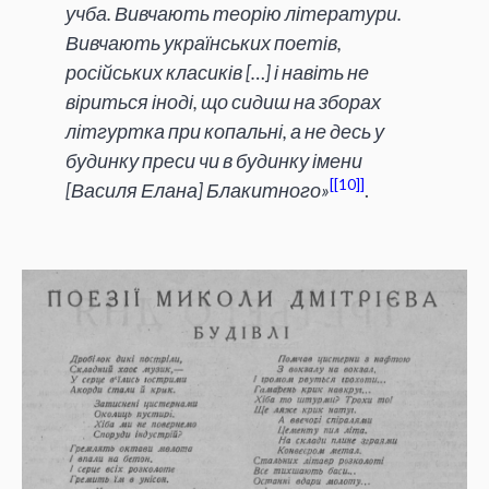
учба. Вивчають теорію літератури.
Вивчають українських поетів,
російських класиків […] і навіть не
віриться іноді, що сидиш на зборах
літгуртка при копальні, а не десь у
будинку преси чи в будинку імени
[10]
[Василя Елана] Блакитного»
.