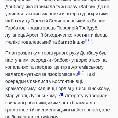
Донбасу, яка отримала ту ж назву «Забой». До неї
увійшли такі письменники й літературні критики
як бахмутці Олексій Селивановський та Борис
Горбатов, краматорець Порфирій Трейдуб,
луганець Арсеній Заходяченко, костянтинівець
[5]
Фелікс Ковалевський та багато інших
.
План розвитку літературного руху Донбасу був
наступним: осередки «Забою» утворюються на
копальнях та заводах, центр в Артемівському,
[6]
налагоджується зв'язок із масами
. Такі
осередки з'явилися у Костянтинівці,
Краматорську, Кадіївці, Горлівці, Лисичанському,
[7]
Маріуполі, Луганському
. Літературу творили
звичайні робітники, яким часто бракувало
грамотності й письменницької майстерності, але
не бракувало ентузіазму.