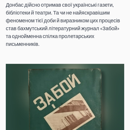
Донбас дійсно отримав свої українські газети,
бібліотеки й театри. Та чи не найяскравішим
феноменом тієї доби й виразником цих процесів
став бахмутський літературний журнал «Забой»
та однойменна спілка пролетарських
письменників.