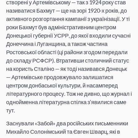
створені у Артемівському — так з 1924 року став
називатися Бахмут — ще на зорі 1920-х років, до
активного розгортання кампанії з українізації. У ті
роки Бахмут був адміністративним центром
Донецької губернії УСРР, до якої входили сучасні
Донеччина і Луганщина, а також частина
Ростовської області (ці райони згодом передали
до складу РСФСР). Втративши столичний статус
на користь Сталіно — як тоді називався Донецьк
— Артемівське продовжувало залишатися
центром донбаської культури, й насамперед
літературного процесу. Тож не дивно, що журнал і
однойменна літературна спілка зʼявилися саме
тут.
Заснували «Забой» два російських письменники
Михайло Солонімський та Євген Шварц, які в