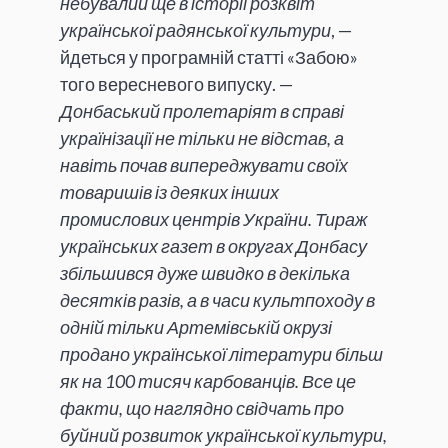
небувалий ще в історії розквіт
української радянської культури
, —
йдеться у програмній статті «Забою»
того вересневого випуску. —
Донбаський пролетаріят в справі
українізації не тільки не відстав, а
навіть почав випереджувати своїх
товаришів із деяких інших
промислових центрів України. Тираж
українських газет в округах Донбасу
збільшився дуже швидко в декілька
десятків разів, а в часи культпоходу в
одній тільки Артемівській окрузі
продано української літератури більш
як на 100 тисяч карбованців. Все це
факти, що наглядно свідчать про
буйний розвиток української культури,