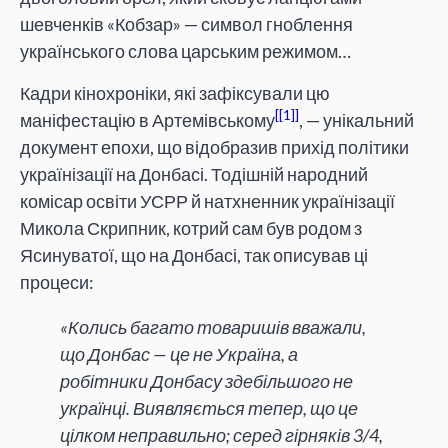
шевченків «Кобзар» — символ гноблення
українського слова царським режимом…
Кадри кінохроніки, які зафіксували цю
[1]
маніфестацію в Артемівському
, — унікальний
документ епохи, що відобразив прихід політики
українізації на Донбасі. Тодішній народний
комісар освіти УСРР й натхненник українізації
Микола Скрипник, котрий сам був родом з
Ясинуватої, що на Донбасі, так описував ці
процеси:
«Колись багато товаришів вважали,
що Донбас — це не Україна, а
робітники Донбасу здебільшого не
українці. Виявляється тепер, що це
цілком неправильно; серед гірняків 3/4,