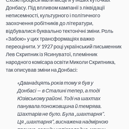
Донбасу. Під впливом кампанії з ліквідації
неписемності, культурного і політичного
заохочення робітників до літератури,
відбувалися буквально тектонічні зміни. Роль
«Забою» у цих трансформаціях важко
переоцінити. У 1927 році український письменник
Лев Скрипник із Ясинуватої, племінник
народного комісара освіти Миколи Скрипника,
так описував зміни на Донбасі:
«Дванадцять років тому я був у
Донбасі — в Сталині тепер, а тоді
Юзівському районі. Тоді на шахтах
панувала поножовщина й темрява.
Шахтарів не було. Була „шахтарня".
Ця „шахтарня“, виснажена надмірною