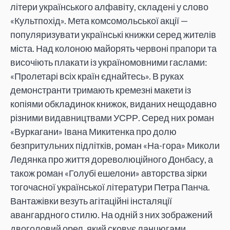
літери українського алфавіту, складені у слово
«Культпохід». Мета комсомольської акції —
популяризувати українські книжки серед жителів
міста. Над колоною майорять червоні прапори та
височіють плакати із україномовними гаслами:
«Пролетарі всіх країн єднайтесь». В руках
демонстранти тримають кремезні макети із
копіями обкладинок книжок, виданих нещодавно
різними видавництвами УСРР. Серед них роман
«Вуркагани» Івана Микитенка про долю
безпритульних підлітків, роман «На-гора» Миколи
Ледянка про життя дореволюційного Донбасу, а
також роман «Голубі ешелони» авторства зірки
тогочасної української літератури Петра Панча.
Вантажівки везуть агітаційні інсталяції
авангардного стилю. На одній з них зображений
двоголовий орел, який сковує ланцюгами