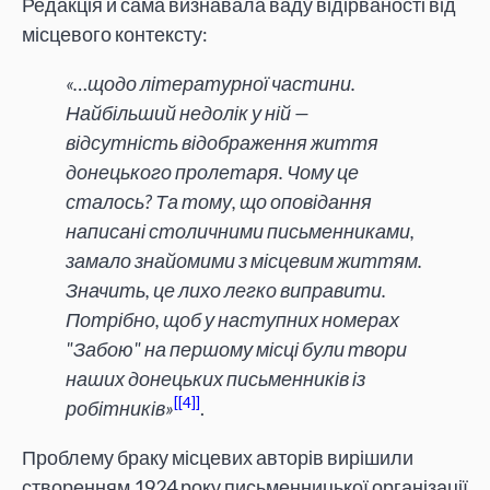
Редакція й сама визнавала ваду відірваності від
місцевого контексту:
«…щодо літературної частини.
Найбільший недолік у ній —
відсутність відображення життя
донецького пролетаря. Чому це
сталось? Та тому, що оповідання
написані столичними письменниками,
замало знайомими з місцевим життям.
Значить, це лихо легко виправити.
Потрібно, щоб у наступних номерах
"Забою" на першому місці були твори
наших донецьких письменників із
[4]
робітників»
.
Проблему браку місцевих авторів вирішили
створенням 1924 року письменницької організації