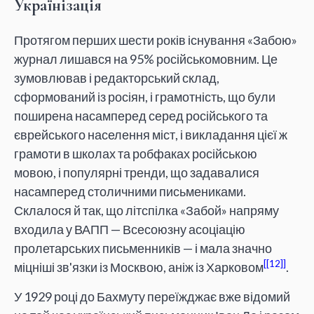
Українізація
Протягом перших шести років існування «Забою»
журнал лишався на 95% російськомовним. Це
зумовлював і редакторський склад,
сформований із росіян, і грамотність, що були
поширена насамперед серед російського та
єврейського населення міст, і викладання цієї ж
грамоти в школах та робфаках російською
мовою, і популярні тренди, що задавалися
насамперед столичними письмениками.
Склалося й так, що літспілка «Забой» напряму
входила у ВАПП — Всесоюзну асоціацію
пролетарських письменників — і мала значно
[12]
міцніші зв'язки із Москвою, аніж із Харковом
.
У 1929 році до Бахмуту переїжджає вже відомий