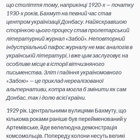
що століття тому, наприкінці 1920-х — початку
1930-х років, Бахмут на певний час став
центром українізації Донбасу. Найяскравішою
сторінкою цього процесу став пролетарський
літературний журнал «Забой». Неповторний
індустріальний пафос журналу не має аналогів в
українській літературі, і вже цим заслуговує на
особливе місце в історії вітчизняного
письменства. Зліт і падіння україномовного
«Забою» — це приклад нереалізованої
альтернативи, котра могла б змінити як сам
Донбас, так і долю всієї країни.
1929 рік. Центральними вулицями Бахмуту, що
кількома роками раніше був перейменований у
Артемівське, йде велелюдна демонстрація
комсомольців. Попереду колони несуть великі