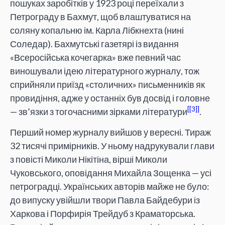
пошуках заробітків у 1923 році переїхали з
Петрограду в Бахмут, щоб влаштуватися на
соляну копальню ім. Карла Лібкнехта (нині
Соледар). Бахмутські газетярі із видання
«Всеросійська кочегарка» вже певний час
виношували ідею літературного журналу, тож
сприйняли приїзд «столичних» письменників як
провидіння, адже у останніх був досвід і головне
[3]
— зв’язки з тогочасними зірками літератури
.
Перший номер журналу вийшов у вересні. Тираж
32 тисячі примірників. У ньому надрукували глави
з повісті Миколи Нікітіна, вірші Миколи
Чуковського, оповідання Михайла Зощенка — усі
петроградці. Українських авторів майже не було:
до випуску увійшли твори Павла Байдебури із
Харкова і Порфирія Трейдуб з Краматорська.