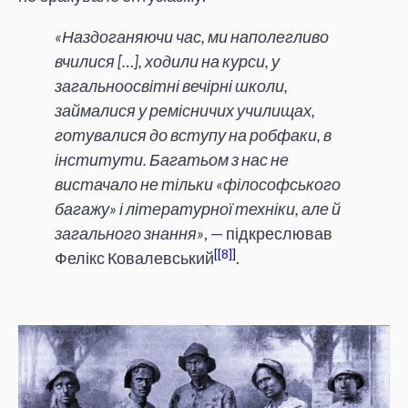
«Наздоганяючи час, ми наполегливо
вчилися […], ходили на курси, у
загальноосвітні вечірні школи,
займалися у ремісничих училищах,
готувалися до вступу на робфаки, в
інститути. Багатьом з нас не
вистачало не тільки «філософського
багажу» і літературної техніки, але й
загального знання»
, — підкреслював
[8]
Фелікс Ковалевський
.