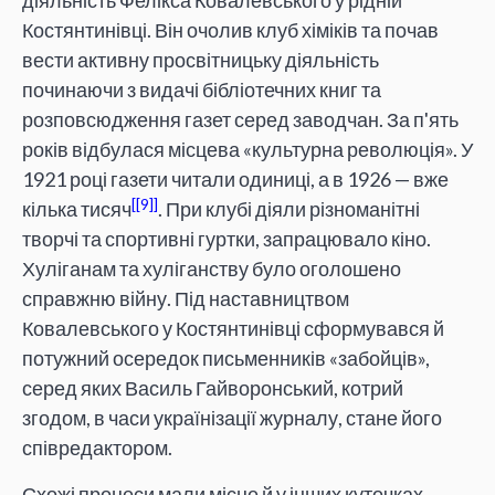
діяльність Фелікса Ковалевського у рідній
Костянтинівці. Він очолив клуб хіміків та почав
вести активну просвітницьку діяльність
починаючи з видачі бібліотечних книг та
розповсюдження газет серед заводчан. За п'ять
років відбулася місцева «культурна революція». У
1921 році газети читали одиниці, а в 1926 — вже
[9]
кілька тисяч
. При клубі діяли різноманітні
творчі та спортивні гуртки, запрацювало кіно.
Хуліганам та хуліганству було оголошено
справжню війну. Під наставництвом
Ковалевського у Костянтинівці сформувався й
потужний осередок письменників «забойців»,
серед яких Василь Гайворонський, котрий
згодом, в часи українізації журналу, стане його
співредактором.
Схожі процеси мали місце й у інших куточках