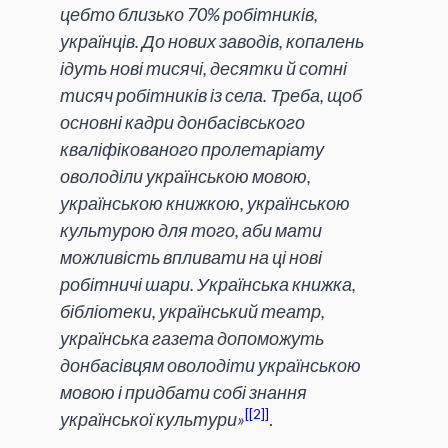
цебто близько 70% робітників,
українців. До нових заводів, копалень
ідуть нові тисячі, десятки й сотні
тисяч робітників із села. Треба, щоб
основні кадри донбасівського
кваліфікованого пролетаріату
оволоділи українською мовою,
українською книжкою, українською
культурою для того, аби мати
можливість впливати на ці нові
робітничі шари. Українська книжка,
бібліотеки, український театр,
українська газета допоможуть
донбасівцям оволодіти українською
мовою і придбати собі знання
[2]
української культури»
.