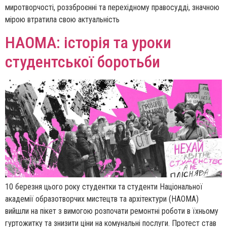
миротворчості, роззброєнні та перехідному правосудді, значною
мірою втратила свою актуальність
НАОМА: історія та уроки
студентської боротьби
10 березня цього року студентки та студенти Національної
академії образотворчих мистецтв та архітектури (НАОМА)
вийшли на пікет з вимогою розпочати ремонтні роботи в їхньому
гуртожитку та знизити ціни на комунальні послуги. Протест став