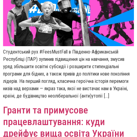
Студентський рух #FeesMustFall в Південно-Африканській
Республіці (ПАР) зупинив підвищення цін на навчання, змусив
уряд збільшити освітні субсидії і розширити стипендіальні
програми для бідних, а також привів до політики нове покоління
лідерів. На перший погляд, класична героїчна історія перемоги
низів над верхами — якраз така, якої не вистачає нам в Україні,
країні, де будівництво неоліберальної (анти)утопії […]
Гранти та примусове
працевлаштування: куди
дрейфує вища освіта України