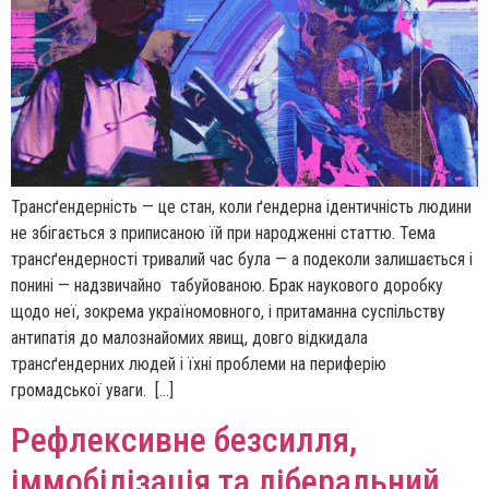
Трансґендерність — це стан, коли ґендерна ідентичність людини
не збігається з приписаною їй при народженні статтю. Тема
трансґендерності тривалий час була — а подеколи залишається і
понині — надзвичайно табуйованою. Брак наукового доробку
щодо неї, зокрема україномовного, і притаманна суспільству
антипатія до малознайомих явищ, довго відкидала
трансґендерних людей і їхні проблеми на периферію
громадської уваги. […]
Рефлексивне безсилля,
іммобілізація та ліберальний