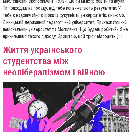
мисленнєвий експеримент: «Уяви, що ти міністр освіти та науки.
Ти приходиш на посаду, від тебе всі вимагають результатів. У
тебе є надзвичайно строката сукупність університетів, скажімо,
Вінницький державний педагогічний університет, Прикарпатський
національний університет та Могилянка. Що будеш робити?» Я не
прихильниця такого підходу. Зрештою, цей трюк відводить […]
Життя українського
студентства між
неолібералізмом і війною