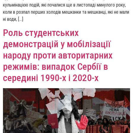
кульмінацією подій, які почалися ще в листопаді минулого року,
коли в розпал перших холодів мешканки та мешканці, які не мали
ні води, […]
Роль студентських
демонстрацій у мобілізації
народу проти авторитарних
режимів: випадок Сербії в
середині 1990-х і 2020-х