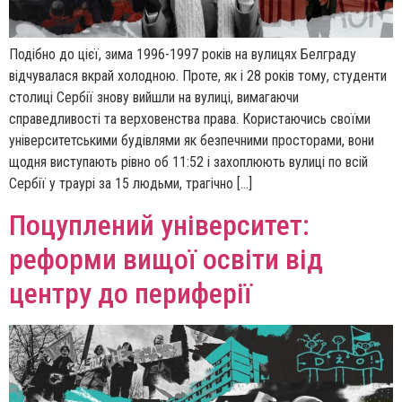
Подібно до цієї, зима 1996-1997 років на вулицях Белграду
відчувалася вкрай холодною. Проте, як і 28 років тому, студенти
столиці Сербії знову вийшли на вулиці, вимагаючи
справедливості та верховенства права. Користаючись своїми
університетськими будівлями як безпечними просторами, вони
щодня виступають рівно об 11:52 і захоплюють вулиці по всій
Сербії у траурі за 15 людьми, трагічно […]
Поцуплений університет:
реформи вищої освіти від
центру до периферії