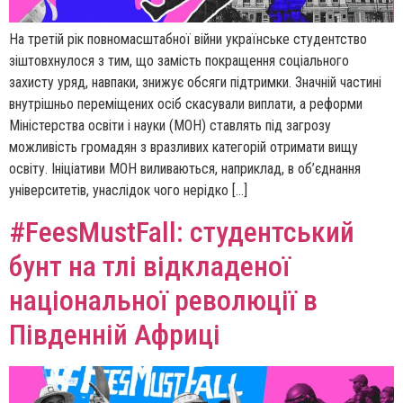
На третій рік повномасштабної війни українське студентство
зіштовхнулося з тим, що замість покращення соціального
захисту уряд, навпаки, знижує обсяги підтримки. Значній частині
внутрішньо переміщених осіб скасували виплати, а реформи
Міністерства освіти і науки (МОН) ставлять під загрозу
можливість громадян з вразливих категорій отримати вищу
освіту. Ініціативи МОН виливаються, наприклад, в об’єднання
університетів, унаслідок чого нерідко […]
#FeesMustFall: студентський
бунт на тлі відкладеної
національної революції в
Південній Африці