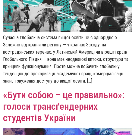
Сучасна глобальна система вищої освіти не є однорідною.
Залежно від країни чи регіону — у країнах Заходу, на
пострадянських теренах, у Латинській Америці чи в решті країн
Глобального Півдня — вона має неоднакові витоки, структури та
принципи функціонування. Проте можна побачити глобальну
тенденцію до прекаризації академічної праці, комерціалізації
знань і звуження доступу до вищої освіти. […]
«Бути собою – це правильно»:
голоси трансґендерних
студентів України