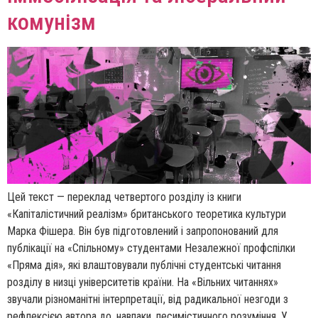
комунізм
Цей текст — переклад четвертого розділу із книги
«Капіталістичний реалізм» британського теоретика культури
Марка Фішера. Він був підготовлений і запропонований для
публікації на «Спільному» студентами Незалежної профспілки
«Пряма дія», які влаштовували публічні студентські читання
розділу в низці університетів країни. На «Вільних читаннях»
звучали різноманітні інтерпретації, від радикальної незгоди з
рефлексією автора до, навпаки, песимістичного розуміння. У