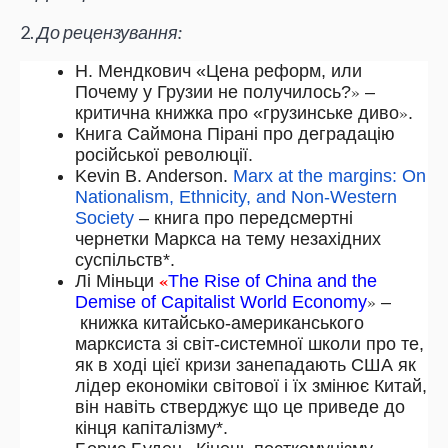
2.
До рецензування:
Н. Мендкович
«Цена реформ, или
»
Почему у Грузии не получилось?
–
»
к
ритична книжка про
«
грузинське диво
.
Книга Саймона Пірані про деградацію
російської революції.
Kevin B. Anderson.
Marx at the margins: On
Nationalism, Ethnicity, and Non-Western
Society
– к
нига про передсмертні 
чернетки Маркса на тему незахідних 
суспільств*.
«
Лі Міньци
The Rise of China and the
»
Demise of Capitalist World Economy
–
книжка китайсько-американського
марксиста зі світ-системної школи
про те,
як в ході цієї кризи занепадають США як
лідер економіки світової і їх змінює Китай,
він навіть стверджує що це приведе до
кінця капіталізму*.
«
»