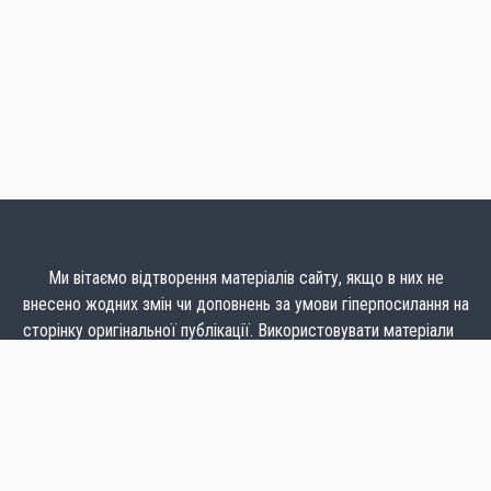
Ми вітаємо відтворення матеріалів сайту, якщо в них не
внесено жодних змін чи доповнень за умови гіперпосилання на
сторінку оригінальної публікації. Використовувати матеріали
з комерційною метою заборонено.
Думка авторів може не збігатися з позицією редакції
CC BY-NC-ND @ 2009 – 2025