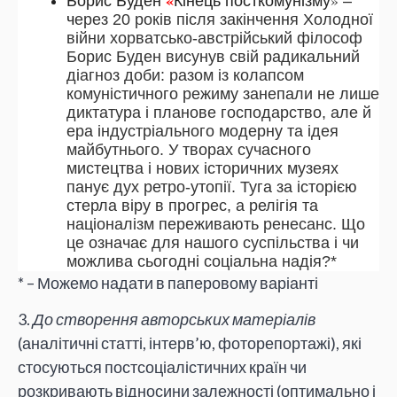
Борис Буден
Кінець посткомунізму
–
ч
ерез 20 років після закінчення Холодної
війни хорватсько-австрійський філософ
Борис Буден висунув свій радикальний
діагноз доби: разом із колапсом
комуністичного режиму занепали не лише
диктатура і планове господарство, але й
ера індустріаль
ного модерну та ідея
майбутнього. У творах сучасного
мистецтва і нових історичних музеях
панує дух ретро-утопії. Туга за історією
стерла віру в прогрес, а релігія та
націоналізм переживають ренесанс. Що
це означає для нашого суспільства і чи
можлива сьогодні соціальна надія?*
* – Можемо надати в паперовому варіанті
3.
До створення авторських матеріалів
(аналітичні статті, інтерв’ю, фоторепортажі), які
стосуються постсоціалістичних країн чи
розкривають відносини залежності (оптимально і