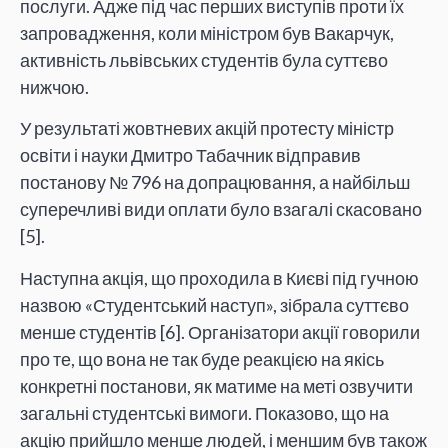
послуги. Адже під час перших виступів проти їх
запровадження, коли міністром був Вакарчук,
активність львівських студентів була суттєво
нижчою.
У результаті жовтневих акцій протесту міністр
освіти і науки Дмитро Табачник відправив
постанову № 796 на допрацювання, а найбільш
суперечливі види оплати було взагалі скасовано
[5].
Наступна акція, що проходила в Києві під гучною
назвою «Студентський наступ», зібрала суттєво
менше студентів [6]. Організатори акції говорили
про те, що вона не так буде реакцією на якісь
конкретні постанови, як матиме на меті озвучити
загальні студентські вимоги. Показово, що на
акцію прийшло менше людей, і меншим був також