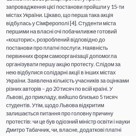
запровадження цієї постанови пройшли у 15-ти
містах України. Цікаво, що перша така акція
відбулась у Сімферополі [4]. Студенти міста
першими на власні очі побачиливже готовий
«кошторис», розроблений відповідно до
постанови про платні послуги. Наявність
первинних форм самоорганізації допомогла
організувати першу акцію протесту. Слідом за
нею відбулися солідарні акції в інших містах
України. Заявлена кількість учасників за оцінками
різних авторів – до 20 тисяч по всій країні. У
Львові, до прикладу, вийшло близько 5 тисяч
студентів. Утім, щодо Львова відкритим
залишається питання про головну причину
протестів: чи це був одіозний міністр освіти і науки
Дмитро Табачник, чи, власне, додаткові платні