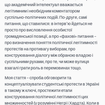
що академічний інтелектуал вважається
легітимним і необхідним коментатором
суспільно-політичних подій. По-друге, самі
питання, що ставилися: в інтерв’ю йдеться не
просто про висловлення особистої
громадянської позиції, а про «фахові» питання –
про визначення поняття політичної легітимності
протестів на противагу виборам, про
конструювання діалогу між обраною владою і
суспільними рухами, про те, чи може вулиця
взагалі грати роль в перемовинах тощо.
Моя стаття – спроба обговорити та
концептуалізувати студентські протести в Україні
в такому ж ключі, простежити етапи
конструювання політичної легітимності цих
множинностей (у розумінні Негрі і Хардта). Коли в