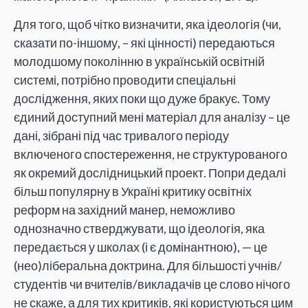
Для того, щоб чітко визначити, яка ідеологія (чи,
сказати по-іншому, – які цінності) передаються
молодшому поколінню в українській освітній
системі, потрібно проводити спеціальні
дослідження, яких поки що дуже бракує. Тому
єдиний доступний мені матеріал для аналізу – це
дані, зібрані під час тривалого періоду
включеного спостереження, не структурованого
як окремий дослідницький проект. Попри дедалі
більш популярну в Україні критику освітніх
реформ на західний манер, неможливо
однозначно стверджувати, що ідеологія, яка
передається у школах (і є домінантною), — це
(нео)ліберальна доктрина. Для більшості учнів/
студентів чи вчителів/викладачів це слово нічого
не скаже, а для тих критиків, які користуються цим