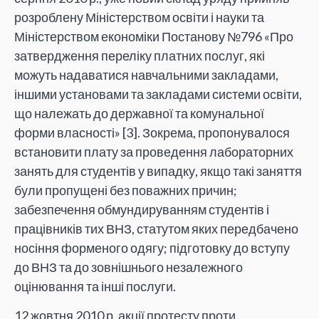
розроблену Міністерством освіти і науки та
Міністерством економіки Постанову №796 «Про
затвердження переліку платних послуг, які
можуть надаватися навчальними закладами,
іншими установами та закладами системи освіти,
що належать до державної та комунальної
форми власності» [3]. Зокрема, пропонувалося
встановити плату за проведення лабораторних
занять для студентів у випадку, якщо такі заняття
були пропущені без поважних причин;
забезпечення обмундируванням студентів і
працівників тих ВНЗ, статутом яких передбачено
носіння форменого одягу; підготовку до вступу
до ВНЗ та до зовнішнього незалежного
оцінювання та інші послуги.
12 жовтня 2010 р. акції протесту проти