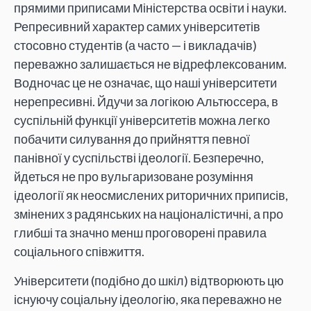
прямими приписами Міністерства освіти і науки.
Репресивний характер самих університетів
стосовно студентів (а часто — і викладачів)
переважно залишається не відрефлексованим.
Водночас це не означає, що наші університети
нерепресивні. Йдучи за логікою Альтюссера, в
суспільній функції університетів можна легко
побачити силування до прийняття певної
панівної у суспільстві ідеології. Безперечно,
йдеться не про вульгаризоване розуміння
ідеології як неосмислених риторичних приписів,
змінених з радянських на націоналістичні, а про
глибші та значно менш проговорені правила
соціального співжиття.
Університети (подібно до шкіл) відтворюють цю
існуючу соціальну ідеологію, яка переважно не