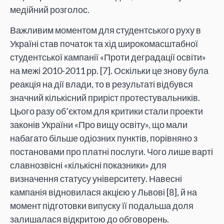
медійний розголос.
Важливим моментом для студентського руху в
Україні став початок та хід широкомасштабної
студентської кампанії «Проти деградації освіти»
на межі 2010-2011 рр. [7]. Оскільки це знову була
реакція на дії влади, то в результаті відбувся
значний кількісний приріст протестувальників.
Цього разу об’єктом для критики стали проекти
законів України «Про вищу освіту», що мали
набагато більше одіозних пунктів, порівняно з
постановами про платні послуги. Чого лише варті
славнозвісні «кількісні показники» для
визначення статусу університету. Навесні
кампанія відновилася акцією у Львові [8], й на
момент підготовки випуску її подальша доля
залишалася відкритою до обговорень.