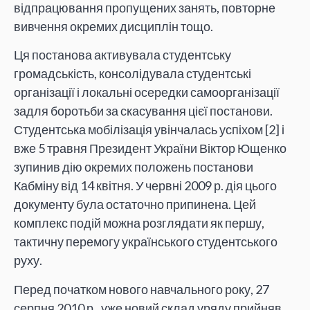
відпрацювання пропущених занять, повторне
вивчення окремих дисциплін тощо.
Ця постанова активувала студентську
громадськість, консолідувала студентські
організації і локальні осередки самоорганізації
задля боротьби за скасування цієї постанови.
Студентська мобілізація увінчалась успіхом [2] і
вже 5 травня Президент України Віктор Ющенко
зупинив дію окремих положень постанови
Кабміну від 14 квітня. У червні 2009 р. дія цього
документу була остаточно припинена. Цей
комплекс подій можна розглядати як першу,
тактичну перемогу українського студентського
руху.
Перед початком нового навчального року, 27
серпня 2010 р., уже новий склад уряду прийняв