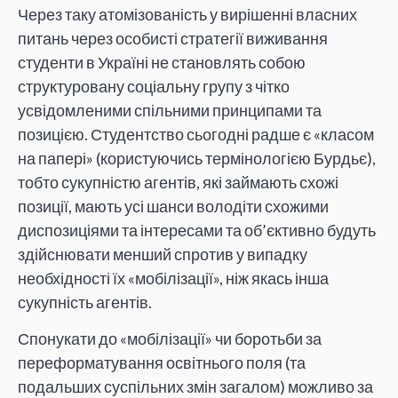
Через таку атомізованість у вирішенні власних
питань через особисті стратегії виживання
студенти в Україні не становлять собою
структуровану соціальну групу з чітко
усвідомленими спільними принципами та
позицією. Студентство сьогодні радше є «класом
на папері» (користуючись термінологією Бурдьє),
тобто сукупністю агентів, які займають схожі
позиції, мають усі шанси володіти схожими
диспозиціями та інтересами та об’єктивно будуть
здійснювати менший спротив у випадку
необхідності їх «мобілізації», ніж якась інша
сукупність агентів.
Спонукати до «мобілізації» чи боротьби за
переформатування освітнього поля (та
подальших суспільних змін загалом) можливо за