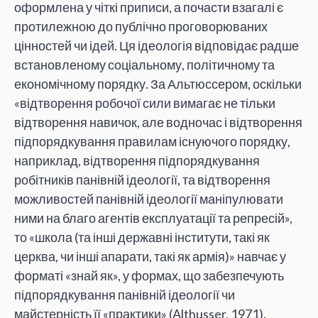
оформлена у чіткі приписи, а почасти взагалі є
протилежною до публічно проговорюваних
цінностей чи ідей. Ця ідеологія відповідає радше
встановленому соціальному, політичному та
економічному порядку. За Альтюссером, оскільки
«відтворення робочої сили вимагає не тільки
відтворення навичок, але водночас і відтворення
підпорядкування правилам існуючого порядку,
наприклад, відтворення підпорядкування
робітників панівній ідеології, та відтворення
можливостей панівній ідеології маніпулювати
ними на благо агентів експлуатації та репресій»,
то «школа (та інші державні інститути, такі як
церква, чи інші апарати, такі як армія)» навчає у
форматі «знай як», у формах, що забезпечують
підпорядкування панівній ідеології чи
майстерність її «практики» (Althusser, 1971).