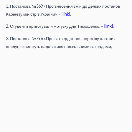
1. Постанова №369 «Про внесення змін до деяких постанов
Кабінету міністрів України». –
[link]
.
2. Студенти приготували мотузку для Тимошенко. –
[link]
.
3. Постанова №796 «Про затвердження переліку платних
послуг, які можуть надаватися навчальними закладами,
іншими установами та закладами системи освіти, що належать
до державної та комунальної форми власності». –
[link]
.
4. Марш «Знання не на продаж». –
[link]
.
5. Табачник скасував наказ про платні послуги у ВНЗ. –
[link]
.
6. «Студентський наступ»: Міністерство закидали бруківкою. –
[link]
.
7. Студенти виступили проти деградації освіти. –
[link]
.
8. 4 тисячі львівських студентів протестували проти деградації