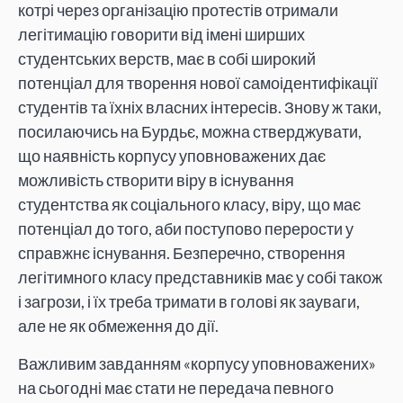
котрі через організацію протестів отримали
легітимацію говорити від імені ширших
студентських верств, має в собі широкий
потенціал для творення нової самоідентифікації
студентів та їхніх власних інтересів. Знову ж таки,
посилаючись на Бурдьє, можна стверджувати,
що наявність корпусу уповноважених дає
можливість створити віру в існування
студентства як соціального класу, віру, що має
потенціал до того, аби поступово перерости у
справжнє існування. Безперечно, створення
легітимного класу представників має у собі також
і загрози, і їх треба тримати в голові як зауваги,
але не як обмеження до дії.
Важливим завданням «корпусу уповноважених»
на сьогодні має стати не передача певного