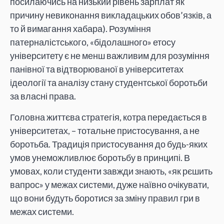
посилаючись на низький рівень зарплат як
причину невиконання викладацьких обов’язків, а
то й вимагання хабара). Розуміння
патерналістського, «бідолашного» етосу
університету є не менш важливим для розуміння
панівної та відтворюваної в університетах
ідеології та аналізу стану студентської боротьби
за власні права.
Головна життєва стратегія, котра передається в
університетах, – тотальне пристосування, а не
боротьба. Традиція пристосування до будь-яких
умов унеможливлює боротьбу в принципі. В
умовах, коли студенти завжди знають, «як рєшить
вапрос» у межах системи, дуже наївно очікувати,
що вони будуть боротися за зміну правил гри в
межах системи.