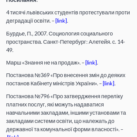
4 тисячі львівських студентів протестували проти
деградації освіти. –
[link]
.
Бурдье, П., 2007. Социология социального
пространства. Санкт-Петербург: Алетейя. с. 14-
49.
Марш «Знання не на продаж». –
[link]
.
Постанова №369 «Про внесення змін до деяких
постанов Кабінету міністрів України». –
[link]
.
Постанова №796 «Про затвердження переліку
платних послуг, які можуть надаватися
навчальними закладами, іншими установами та
закладами системи освіти, що належать до
державної та комунальної форми власності». –