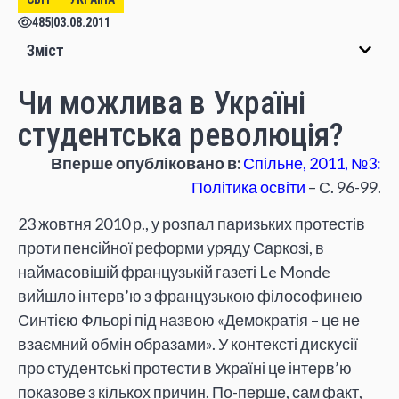
485
|
03.08.2011
Зміст
Чи можлива в Україні
студентська революція?
Вперше опубліковано в:
Спільне, 2011, №3:
Політика освіти
– С. 96-99.
23 жовтня 2010 р., у розпал паризьких протестів
проти пенсійної реформи уряду Саркозі, в
наймасовішій французькій газеті Le Monde
вийшло інтерв’ю з французькою філософинею
Синтією Фльорі під назвою «Демократія – це не
взаємний обмін образами». У контексті дискусії
про студентські протести в Україні це інтерв’ю
показове з кількох причин. По-перше, сам факт,