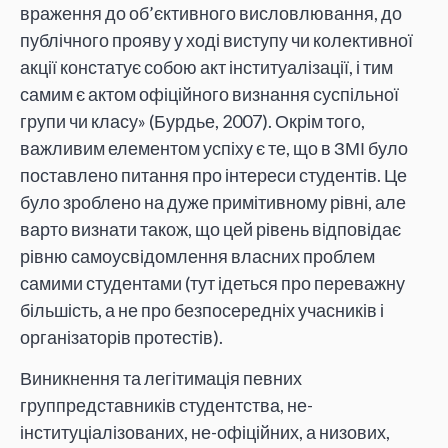
враження до об’єктивного висловлювання, до
публічного прояву у ході виступу чи колективної
акції констатує собою акт інституалізації, і тим
самим є актом офіційного визнання суспільної
групи чи класу» (Бурдье, 2007). Окрім того,
важливим елементом успіху є те, що в ЗМІ було
поставлено питання про інтереси студентів. Це
було зроблено на дуже примітивному рівні, але
варто визнати також, що цей рівень відповідає
рівню самоусвідомлення власних проблем
самими студентами (тут ідеться про переважну
більшість, а не про безпосередніх учасників і
організаторів протестів).
Виникнення та легітимація певних
группредставників студентства, не-
інституціалізованих, не-офіційних, а низових,