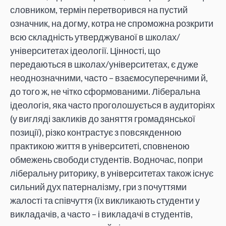
словником, термін перетворився на пустий
означник, на догму, котра не спроможна розкрити
всю складність утверджуваної в школах/
університетах ідеології. Цінності, що
передаються в школах/університетах, є дуже
неоднозначними, часто – взаємосуперечними й,
до того ж, не чітко сформованими. Ліберальна
ідеологія, яка часто проголошується в аудиторіях
(у вигляді закликів до заняття громадянської
позиції), різко контрастує з повсякденною
практикою життя в університеті, сповненою
обмежень свободи студентів. Водночас, попри
ліберальну риторику, в університетах також існує
сильний дух патерналізму, гри з почуттями
жалості та співчуття (їх викликають студенти у
викладачів, а часто – і викладачі в студентів,