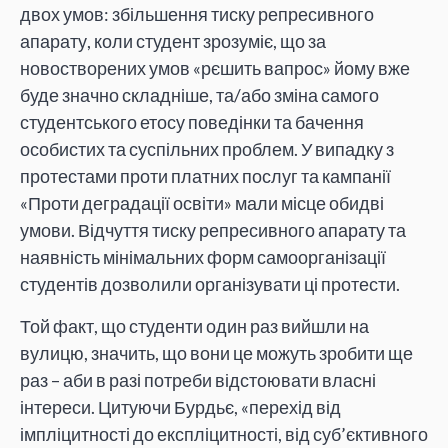
двох умов: збільшення тиску репресивного
апарату, коли студент зрозуміє, що за
новостворених умов «рєшить вапрос» йому вже
буде значно складніше, та/або зміна самого
студентського етосу поведінки та бачення
особистих та суспільних проблем. У випадку з
протестами проти платних послуг та кампанії
«Проти деградації освіти» мали місце обидві
умови. Відчуття тиску репресивного апарату та
наявність мінімальних форм самоорганізації
студентів дозволили організувати ці протести.
Той факт, що студенти один раз вийшли на
вулицю, значить, що вони це можуть зробити ще
раз – аби в разі потреби відстоювати власні
інтереси. Цитуючи Бурдьє, «перехід від
імпліцитності до експліцитності, від суб’єктивного