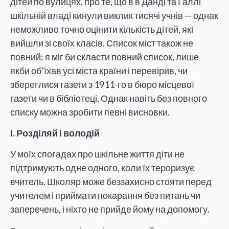
дітей по вулицях, про те, що в в Данді та Галлі
шкільній владі кинули виклик тисячі учнів — однак
неможливо точно оцінити кількість дітей, які
вийшли зі своїх класів. Список міст також не
повний; я міг би скласти повний список, лише
якби об’їхав усі міста країни і перевірив, чи
збереглися газети з 1911-го в бюро місцевої
газети чи в бібліотеці. Однак навіть без повного
списку можна зробити певні висновки.
І. Розділяй і володій
У моїх спогадах про шкільне життя діти не
підтримують одне одного, коли їх тероризує
вчитель. Школяр може беззахисно стояти перед
учителем і приймати покарання без питань чи
заперечень, і ніхто не прийде йому на допомогу.