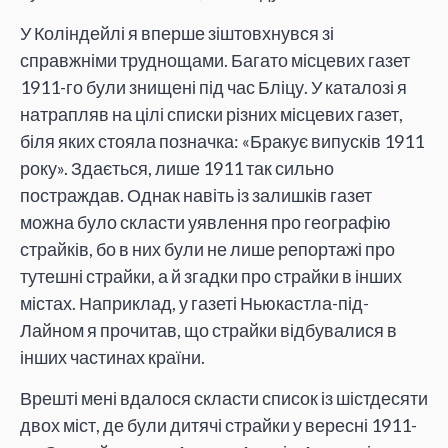
У Коліндейлі я вперше зіштовхнувся зі
справжніми труднощами. Багато місцевих газет
1911-го були знищені під час Бліцу. У каталозі я
натрапляв на цілі списки різних місцевих газет,
біля яких стояла позначка: «Бракує випусків 1911
року». Здається, лише 1911 так сильно
постраждав. Однак навіть із залишків газет
можна було скласти уявлення про географію
страйків, бо в них були не лише репортажі про
тутешні страйки, а й згадки про страйки в інших
містах. Наприклад, у газеті Ньюкастла-під-
Лайном я прочитав, що страйки відбувалися в
інших частинах країни.
Врешті мені вдалося скласти список із шістдесяти
двох міст, де були дитячі страйки у вересні 1911-