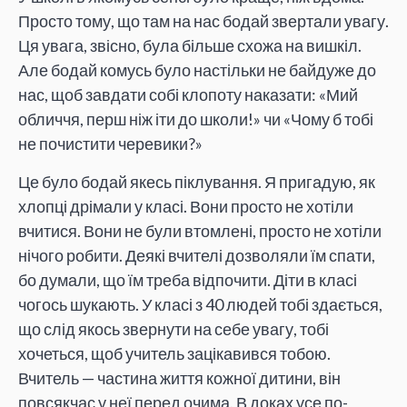
Просто тому, що там на нас бодай звертали увагу.
Ця увага, звісно, була більше схожа на вишкіл.
Але бодай комусь було настільки не байдуже до
нас, щоб завдати собі клопоту наказати: «Мий
обличчя, перш ніж іти до школи!» чи «Чому б тобі
не почистити черевики?»
Це було бодай якесь піклування. Я пригадую, як
хлопці дрімали у класі. Вони просто не хотіли
вчитися. Вони не були втомлені, просто не хотіли
нічого робити. Деякі вчителі дозволяли їм спати,
бо думали, що їм треба відпочити. Діти в класі
чогось шукають. У класі з 40 людей тобі здається,
що слід якось звернути на себе увагу, тобі
хочеться, щоб учитель зацікавився тобою.
Вчитель — частина життя кожної дитини, він
повсякчас у неї перед очима. В доках усе по-