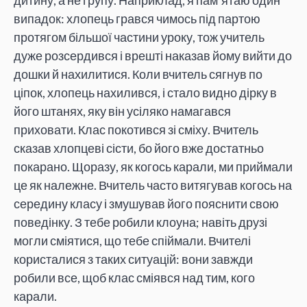
випадок: хлопець грався чимось під партою
протягом більшої частини уроку, тож учитель
дуже розсердився і врешті наказав йому вийти до
дошки й нахилитися. Коли вчитель сягнув по
ціпок, хлопець нахилився, і стало видно дірку в
його штанях, яку він усіляко намагався
приховати. Клас покотився зі сміху. Вчитель
сказав хлопцеві сісти, бо його вже достатньо
покарано. Щоразу, як когось карали, ми приймали
це як належне. Вчитель часто витягував когось на
середину класу і змушував його пояснити свою
поведінку. З тебе робили клоуна; навіть друзі
могли сміятися, що тебе спіймали. Вчителі
користалися з таких ситуацій: вони завжди
робили все, щоб клас сміявся над тим, кого
карали.