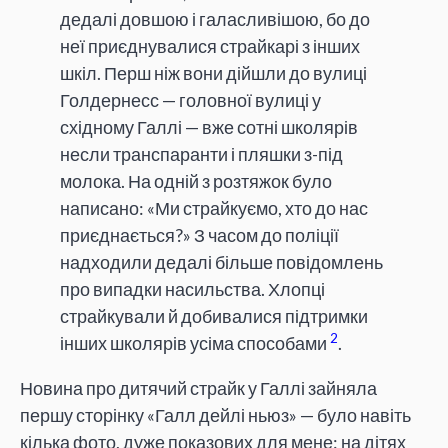
дедалі довшою і галасливішою, бо до
неї приєднувалися страйкарі з інших
шкіл. Перш ніж вони дійшли до вулиці
Голдернесс — головної вулиці у
східному Галлі — вже сотні школярів
несли транспаранти і пляшки з-під
молока. На одній з розтяжок було
написано: «Ми страйкуємо, хто до нас
приєднається?» З часом до поліції
надходили дедалі більше повідомлень
про випадки насильства. Хлопці
страйкували й добивалися підтримки
2
інших школярів усіма способами
.
Новина про дитячий страйк у Галлі зайняла
першу сторінку «Галл дейлі ньюз» — було навіть
кілька фото, дуже показових для мене: на дітях