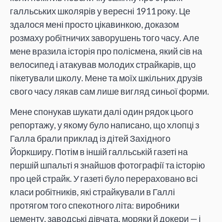
галльських школярів у вересні 1911 року. Це
здалося мені просто цікавинкою, доказом
розмаху робітничих заворушень того часу. Але
мене вразила історія про полісмена, який сів на
велосипед і атакував молодих страйкарів, що
пікетували школу. Мене та моїх шкільних друзів
свого часу лякав сам лише вигляд синьої форми.
Мене спонукав шукати далі один рядок цього
репортажу, у якому було написано, що хлопці з
Галла брали приклад із дітей Західного
Йоркширу. Потім в іншій галльській газеті на
першій шпальті я знайшов фотографії та історію
про цей страйк. У газеті було перераховано всі
класи робітників, які страйкували в Галлі
протягом того спекотного літа: виробники
цементу, заводські дівчата, моряки й докери — і