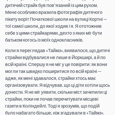
дитячий страйк був пов’язаний із цим рухом.
Мене особливо вразила фотографія дитячого
пікету воріт Початкової школи на вулиці Кортні —
тої самої школи, до якої ходив і я. Я ототожнив
себе з цими страйкарями, дехто з яких міг бути
батьком когось із моїх однокласників.
Коли я переглядав «Таймз», виявилося, що дитячі
страйки відбувалися не лише в Йоркширі, а й по
всій країні. Спершу я не міг у це повірити: як вони
могли так швидко поширитися по всій країні —
адже, як мені здавалося, страйки хтось має
організовувати. Я відчував, що ці діти хотіли щось
донести. Я не міг уявити, скільки міст зачепили ці
страйки, поки не почав перечитувати місцеві
газети в Коліндейлі. Тоді я зрозумів, що подій
було набагато більше, ніж згадували в «Таймз».