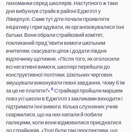
лихоманки серед школярів. Наступного ж таки
дня вибухнув страйк в районі Еджгілл у
Ліверпулі. Саме тут діти почали проявляти
ініціативу і пригадувати, як організовувалися їхні
батьки. Вони обрали страйковий комітет,
покликаний пред’явити вимоги шкільним
вчителям: скасувати ціпок і додати півдня
відпочинку щотижня. «Після того, як оголосили
всі негативні вимоги, школярі перейшли до
конструктивної політики. Шкільних чергових
змушували виконувати певні завдання. Чому б їм
8
за це не платити?»
Страйкарі пройшли маршем
повз усі школи в Еджгіллі з закликами виходити і
підтримати їхні вимоги. Кілька слухняних учнів
скаржилися, що на них напали й побили
палицями, коли вони відмовилися приєднатися
до страйкарів. «Тоді були такі перспективи, що