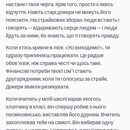
настане і твоя черга. Крім того, просто є якесь
відчуття. Навіть старі докери не можуть його
пояснити. На страйкових зборах люди встають і
говорять — відкривають серце людям — і люди
йдуть за ними, бо знають, що ті говорять правду.
Коли хтось крикне в люк: «Усі виходимо!», ти
одразу припиняєш працювати. Це радше
обов’язок, ніж справа честі чи щось таке.
Фінансові потреби твоєї сім’ї стають
другорядними, коли ти голосуєш за страйк.
Докери звикли ризикувати.
Коли вчитель у моїй школі карав якогось
хлопчину в класі, він спершу робив з нього
посміховисько, виставляв його дурнем. Вчитель
захоплював тебе на самоті. Він вибирав одну
дитину, а не групу. Наприклад, я пам’ятаю один