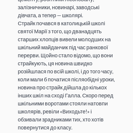
залізничники, новинарі, заводські
дівчата, а тепер — школярі.
Страйк почався в католицькій школі
святої Марії з того, що дванадцять
старших хлопців вивели молодших на
шкільний майданчик під час ранкової
перерви. Щойно стало відомо, що вони
страйкують, ця новина швидко
розійшлася по всій школі, і до того часу,
коли мали б початися післяобідні уроки,
новина про страйк дійшла до кількох
інших шкіл на сході Галла. Скоро перед
шкільними воротами стояли натовпи
школярів, ревіли «Виходьте!» і
обзивали зрадниками тих, хто хотів
повернутися до класу.