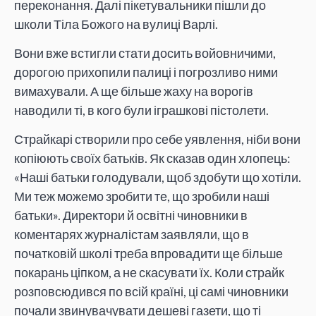
переконання. Далі пікетувальники пішли до
школи Тіла Божого на вулиці Варлі.
Вони вже встигли стати досить войовничими,
дорогою прихопили палиці і погрозливо ними
вимахували. А ще більше жаху на ворогів
наводили ті, в кого були іграшкові пістолети.
Страйкарі створили про себе уявлення, ніби вони
копіюють своїх батьків. Як сказав один хлопець:
«Наші батьки голодували, щоб здобути що хотіли.
Ми теж можемо зробити те, що зробили наші
батьки». Директори й освітні чиновники в
коментарях журналістам заявляли, що в
початковій школі треба впровадити ще більше
покарань ціпком, а не скасувати їх. Коли страйк
розповсюдився по всій країні, ці самі чиновники
почали звинувачувати дешеві газети, що ті