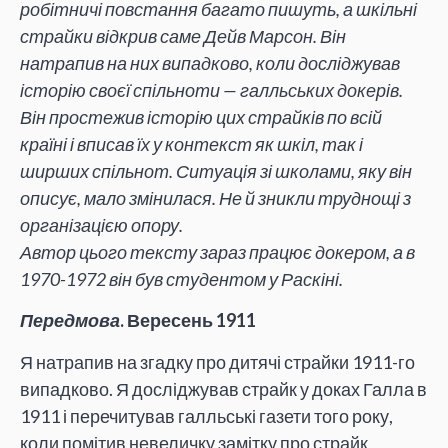
робітничі повстання багато пишуть, а шкільні
страйки відкрив саме Дейв Марсон. Він
натрапив на них випадково, коли досліджував
історію своєї спільноти — галльських докерів.
Він простежив історію цих страйків по всій
країні і вписав їх у контекст як шкіл, так і
ширших спільнот. Ситуація зі школами, яку він
описує, мало змінилася. Не й зникли труднощі з
організацією опору.
Автор цього тексту зараз працює докером, а в
1970-1972 він був студентом у Раскіні.
Передмова
. Вересень 1911
Я натрапив на згадку про дитячі страйки 1911-го
випадково. Я досліджував страйк у доках Галла в
1911 і перечитував галльські газети того року,
коли помітив невеличку замітку про страйк