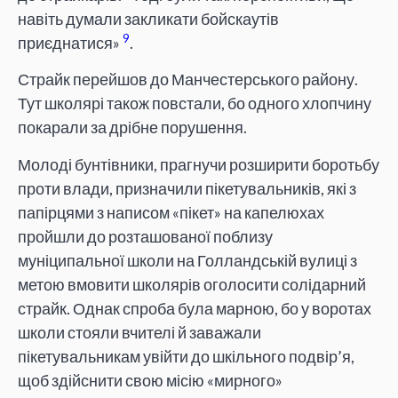
навіть думали закликати бойскаутів
9
приєднатися»
.
Страйк перейшов до Манчестерського району.
Тут школярі також повстали, бо одного хлопчину
покарали за дрібне порушення.
Молоді бунтівники, прагнучи розширити боротьбу
проти влади, призначили пікетувальників, які з
папірцями з написом «пікет» на капелюхах
пройшли до розташованої поблизу
муніципальної школи на Голландській вулиці з
метою вмовити школярів оголосити солідарний
страйк. Однак спроба була марною, бо у воротах
школи стояли вчителі й заважали
пікетувальникам увійти до шкільного подвір’я,
щоб здійснити свою місію «мирного»