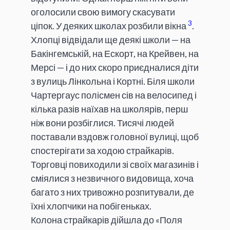
оголосили свою вимогу скасувати
3
ціпок. У деяких школах розбили вікна
.
Хлопці відвідали ще деякі школи — на
Бакінгемській, на Ескорт, на Крейвен, на
Мерсі — і до них скоро приєдналися діти
з вулиць Лінкольна і Кортні. Біля школи
Чартергаус полісмен сів на велосипед і
кілька разів наїхав на школярів, перш
ніж вони розбіглися. Тисячі людей
поставали вздовж головної вулиці, щоб
спостерігати за ходою страйкарів.
Торговці повиходили зі своїх магазинів і
сміялися з незвичного видовища, хоча
багато з них тривожно розпитували, де
їхні хлопчики на побігеньках.
Колона страйкарів дійшла до «Поля