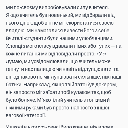
Ми по-своєму випробовували силу вчителя.
Якщо вчитель був новенький, ми відбирали від
нього ціпок, щоб він не міг скористатися своєю
владою. Ми намагалися вивести його з себе.
Вчителі-студенти були нашими улюбленцями.
Хлопці з мого класу вдавали німих або тупих — на
кожне питання ми відповідали просто: «У?»
Думаю, ми усвідомлювали, що вчитель може
гепнути нас палицею чи навіть відлупцювати, та
він однаково не міг лупцювати сильніше, ніж наші
батьки. Наприклад, якщо твій тато був докером,
він запросто міг заїхати тобі кулаком так, щоб
було боляче. М’якотілий учитель з тонкими й
ніжними руками був просто-напросто з іншої
вагової категорії.
У школі в якомусь сенсі було краще, ніж вдома.