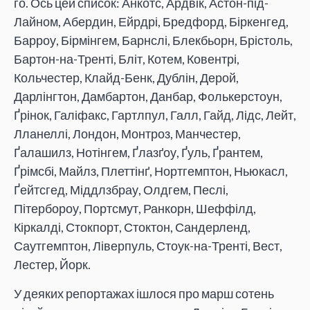
го. Ось цей список: Анкотс, Ардвік, Астон-під-
Лайном, Абердин, Ейрдрі, Бредфорд, Біркенгед,
Барроу, Бірмінгем, Барнслі, Блекбьорн, Брістоль,
Бартон-на-Тренті, Бліт, Котем, Ковентрі,
Кольчестер, Клайд-Бенк, Дублін, Дерой,
Дарлінгтон, Дамбартон, Данбар, Фолькерстоун,
Ґрінок, Галіфакс, Гартлпул, Галл, Гайд, Лідс, Лейт,
Лланеллі, Лондон, Монтроз, Манчестер,
Ґалашилз, Нотінгем, Ґлазґоу, Ґуль, Ґрантем,
Ґрімсбі, Майлз, Плеттінґ, Нортгемптон, Ньюкасл,
Ґейтсгед, Міддлзбрау, Олдгем, Песлі,
Пітербороу, Портсмут, Ранкорн, Шеффілд,
Кіркалді, Стокпорт, Стоктон, Сандерленд,
Саутгемптон, Ліверпуль, Стоук-на-Тренті, Вест,
Лестер, Йорк.
У деяких репортажах ішлося про марш сотень