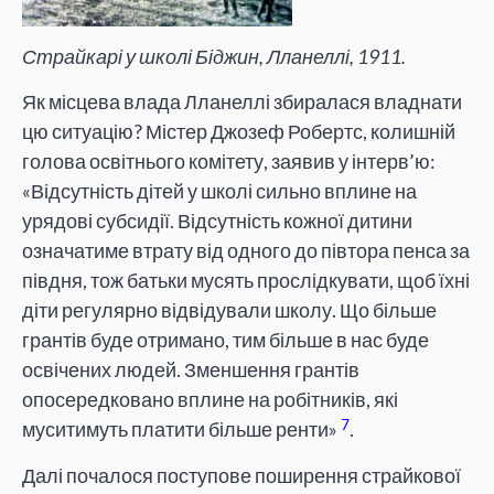
Страйкарі у школі Біджин, Лланеллі, 1911.
Як місцева влада Лланеллі збиралася владнати
цю ситуацію? Містер Джозеф Робертс, колишній
голова освітнього комітету, заявив у інтерв’ю:
«Відсутність дітей у школі сильно вплине на
урядові субсидії. Відсутність кожної дитини
означатиме втрату від одного до півтора пенса за
півдня, тож батьки мусять прослідкувати, щоб їхні
діти регулярно відвідували школу. Що більше
грантів буде отримано, тим більше в нас буде
освічених людей. Зменшення грантів
опосередковано вплине на робітників, які
7
муситимуть платити більше ренти»
.
Далі почалося поступове поширення страйкової