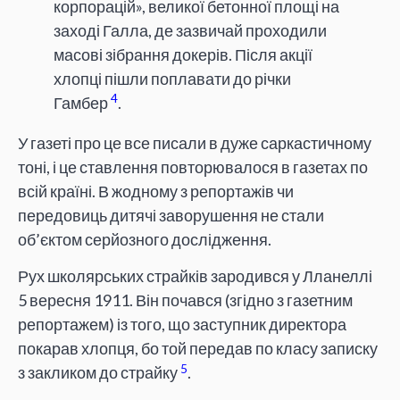
корпорацій», великої бетонної площі на
заході Галла, де зазвичай проходили
масові зібрання докерів. Після акції
хлопці пішли поплавати до річки
4
Гамбер
.
У газеті про це все писали в дуже саркастичному
тоні, і це ставлення повторювалося в газетах по
всій країні. В жодному з репортажів чи
передовиць дитячі заворушення не стали
об’єктом серйозного дослідження.
Рух школярських страйків зародився у Лланеллі
5 вересня 1911. Він почався (згідно з газетним
репортажем) із того, що заступник директора
покарав хлопця, бо той передав по класу записку
5
з закликом до страйку
.