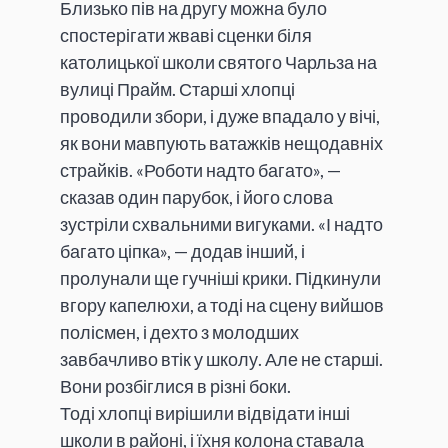
Близько пів на другу можна було
спостерігати жваві сценки біля
католицької школи святого Чарльза на
вулиці Прайм. Старші хлопці
проводили збори, і дуже впадало у вічі,
як вони мавпують ватажків нещодавніх
страйків. «Роботи надто багато», —
сказав один парубок, і його слова
зустріли схвальними вигуками. «І надто
багато ціпка», — додав інший, і
пролунали ще гучніші крики. Підкинули
вгору капелюхи, а тоді на сцену вийшов
полісмен, і дехто з молодших
завбачливо втік у школу. Але не старші.
Вони розбіглися в різні боки.
Тоді хлопці вирішили відвідати інші
школи в районі, і їхня колона ставала