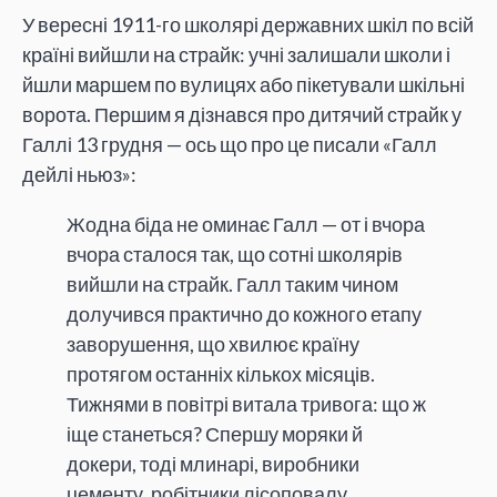
У вересні 1911-го школярі державних шкіл по всій
країні вийшли на страйк: учні залишали школи і
йшли маршем по вулицях або пікетували шкільні
ворота. Першим я дізнався про дитячий страйк у
Галлі 13 грудня — ось що про це писали «Галл
дейлі ньюз»:
Жодна біда не оминає Галл — от і вчора
вчора сталося так, що сотні школярів
вийшли на страйк. Галл таким чином
долучився практично до кожного етапу
заворушення, що хвилює країну
протягом останніх кількох місяців.
Тижнями в повітрі витала тривога: що ж
іще станеться? Спершу моряки й
докери, тоді млинарі, виробники
цементу, робітники лісоповалу,