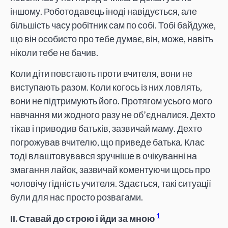
іншому. Роботодавець іноді навідується, але
більшість часу робітник сам по собі. Тобі байдуже,
що він особисто про тебе думає, він, може, навіть
ніколи тебе не бачив.
Коли діти повстають проти вчителя, вони не
виступають разом. Коли когось із них ловлять,
вони не підтримують його. Протягом усього мого
навчання ми жодного разу не об’єдналися. Дехто
тікав і приводив батьків, зазвичай маму. Дехто
погрожував вчителю, що приведе батька. Клас
тоді влаштовувався зручніше в очікуванні на
змагання лайок, зазвичай коментуючи щось про
чоловічу гідність учителя. Здається, такі ситуації
були для нас просто розвагами.
1
ІІ. Ставай до строю і йди за мною