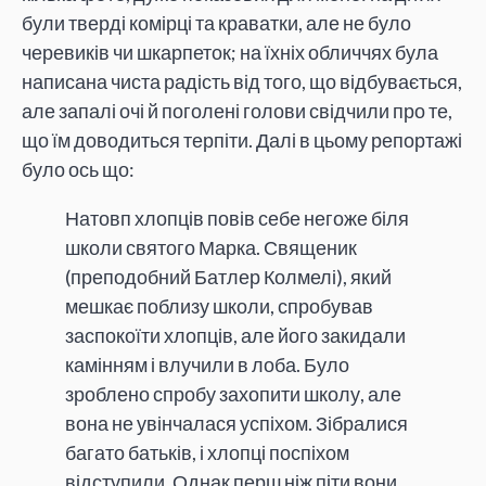
були тверді комірці та краватки, але не було
черевиків чи шкарпеток; на їхніх обличчях була
написана чиста радість від того, що відбувається,
але запалі очі й поголені голови свідчили про те,
що їм доводиться терпіти. Далі в цьому репортажі
було ось що:
Натовп хлопців повів себе негоже біля
школи святого Марка. Священик
(преподобний Батлер Колмелі), який
мешкає поблизу школи, спробував
заспокоїти хлопців, але його закидали
камінням і влучили в лоба. Було
зроблено спробу захопити школу, але
вона не увінчалася успіхом. Зібралися
багато батьків, і хлопці поспіхом
відступили. Однак перш ніж піти вони