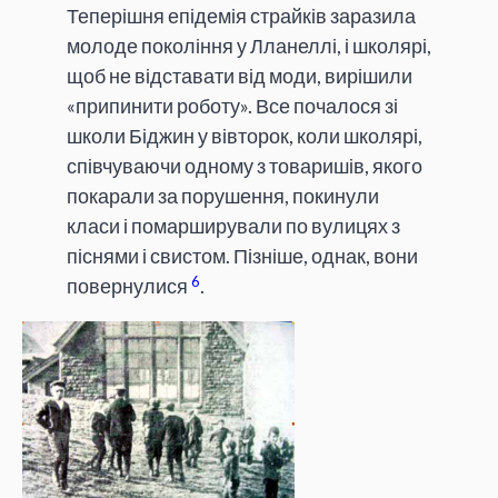
Теперішня епідемія страйків заразила
молоде покоління у Лланеллі, і школярі,
щоб не відставати від моди, вирішили
«припинити роботу». Все почалося зі
школи Біджин у вівторок, коли школярі,
співчуваючи одному з товаришів, якого
покарали за порушення, покинули
класи і помарширували по вулицях з
піснями і свистом. Пізніше, однак, вони
6
повернулися
.