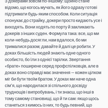
З докерами зовсім по-іншому: щойно стане
відомо, що когось мучать, як його одразу готові
підтримати будь-яким способом. Коли ситуація
спонукає до страйку, докери просто кидають усе і
виходять. Вони ходять по порту й закликають
докерів з інших суден. Формула така: все, що ми
коли-небудь досягли, нам вдалося, бо ми
трималися разом; давайте й далі це робити. У
доках більшість людей знають одне одного
особисто, бо їли з однієї тарілки. Звертання
«брате» поширене серед профспілковців, але в
доках воно справді має значення — кожен цілком
міг би бути твоїм братом. У доках ми наче одна
сім’я, що народилася зі спільного досвіду
труднощів і випробувань, і ти знаєш, що інші в
тому самому становищі, що й ти сам: якщо щось
станеться з кимось із них, то будь певний, що