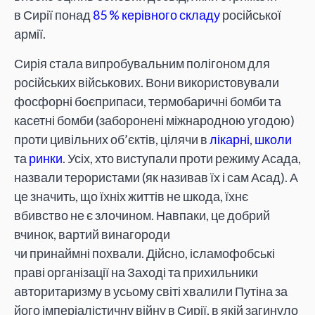
в Сирії понад
85 % керівного складу
російської
армії.
Сирія стала випробувальним полігоном для
російських військових. Вони використовували
фосфорні боєприпаси, термобаричні бомби та
касетні бомби (заборонені міжнародною угодою)
проти цивільних об’єктів, цілячи в
лікарні
,
школи
та
ринки
. Усіх, хто виступали проти режиму Асада,
назвали терористами (як називав їх і сам Асад). А
це значить, що їхніх життів не шкода, їхнє
вбивство не є злочином. Навпаки, це добрий
вчинок, вартий винагороди
чи принаймні похвали. Дійсно, ісламофобські
праві організації на Заході та прихильники
авторитаризму в усьому світі хвалили Путіна за
його імперіалістичну війну в Сирії, в якій загинуло