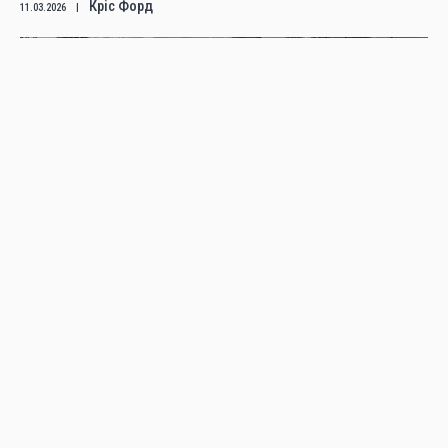
Кріс Форд
11.03.2026
|
ВІЙНА, НАЦІОНАЛІЗМ, ІМПЕРІАЛІЗМ
ПОЛІТИКА
Вівек Чіббер: Чому ленінська теорія
імперіалізму хибна
Вівек Чіббер
,
Александр Брентлер
13.11.2024
|