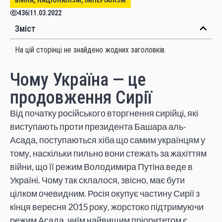
436
|
11.03.2022
Зміст
На цій сторінці не знайдено жодних заголовків.
Чому Україна — це
продовження Сирії
Від початку російського вторгнення сирійці, які
виступають проти президента Башара аль-
Асада, поступаються хіба що самим українцям у
тому, наскільки пильно вони стежать за жахіттям
війни, що її режим Володимира Путіна веде в
Україні. Чому так склалося, звісно, має бути
цілком очевидним. Росія окупує частину Сирії з
кінця вересня 2015 року, жорстоко підтримуючи
режим Асада, чиїм найвищим пріоритетом є