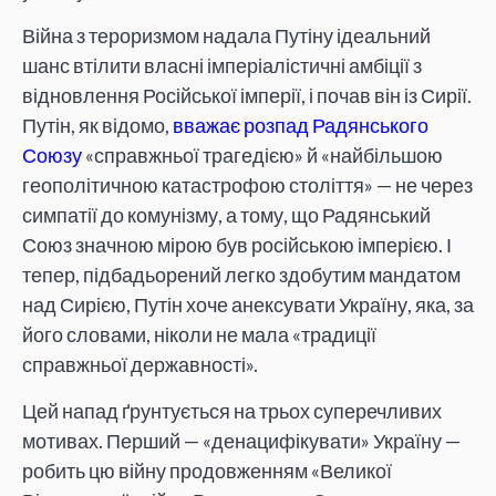
Війна з тероризмом надала Путіну ідеальний
шанс втілити власні імперіалістичні амбіції з
відновлення Російської імперії, і почав він із Сирії.
Путін, як відомо,
вважає розпад Радянського
Союзу
«справжньої трагедією» й «найбільшою
геополітичною катастрофою століття» — не через
симпатії до комунізму, а тому, що Радянський
Союз значною мірою був російською імперією. І
тепер, підбадьорений легко здобутим мандатом
над Сирією, Путін хоче анексувати Україну, яка, за
його словами, ніколи не мала «традиції
справжньої державності».
Цей напад ґрунтується на трьох суперечливих
мотивах. Перший — «денацифікувати» Україну —
робить цю війну продовженням «Великої