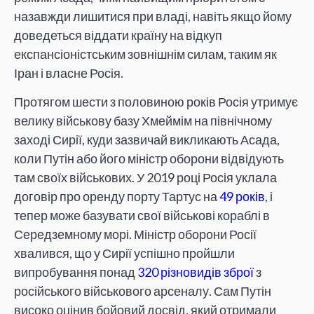
назавжди лишитися при владі, навіть якщо йому
доведеться віддати країну на відкуп
експансіоністським зовнішнім силам, таким як
Іран і власне Росія.
Протягом шести з половиною років Росія утримує
велику військову базу Хмеймім на північному
заході Сирії, куди зазвичай викликають Асада,
коли Путін або його міністр оборони відвідують
там своїх військових. У 2019 році Росія уклала
договір про оренду порту Тартус на
49 років
, і
тепер може базувати свої військові кораблі в
Середземному морі. Міністр оборони Росії
хвалився, що у Сирії успішно пройшли
випробування понад
320 різновидів зброї
з
російського військового арсеналу. Сам Путін
високо оцінив бойовий досвід, який отримали