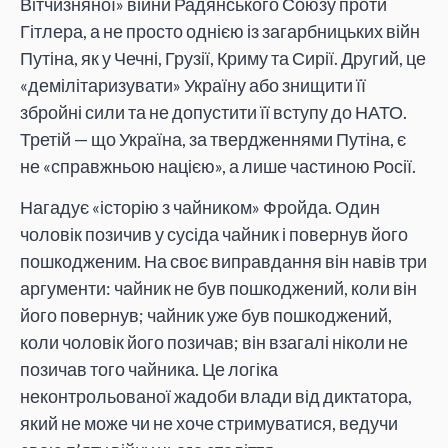
Вітчизняної» війни Радянського Союзу проти
Гітлера, а не просто однією із загарбницьких війн
Путіна, як у Чечні, Грузії, Криму та Сирії. Другий, це
«демілітаризувати» Україну або знищити її
збройні сили та не допустити її вступу до НАТО.
Третій — що Україна, за твердженнями Путіна, є
не «справжньою нацією», а лише частиною Росії.
Нагадує «історію з чайником» Фройда. Один
чоловік позичив у сусіда чайник і повернув його
пошкодженим. На своє виправдання він навів три
аргументи: чайник не був пошкоджений, коли він
його повернув; чайник уже був пошкоджений,
коли чоловік його позичав; він взагалі ніколи не
позичав того чайника. Це логіка
неконтрольованої жадоби влади від диктатора,
який не може чи не хоче стримуватися, ведучи