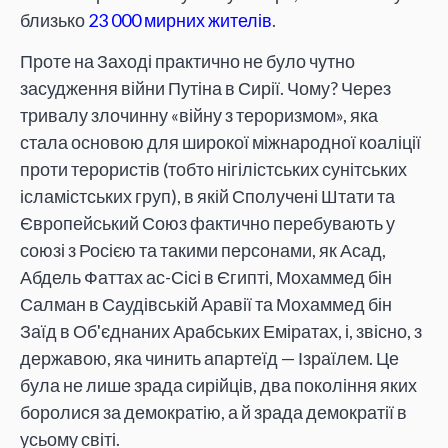
близько
23 000 мирних жителів
.
Проте на Заході практично не було чутно
засудження війни Путіна в Сирії. Чому? Через
тривалу злочинну «війну з тероризмом», яка
стала основою для широкої міжнародної коаліції
проти терористів (тобто нігілістських сунітських
ісламістських груп), в якій Сполучені Штати та
Європейський Союз фактично перебувають у
союзі з Росією та такими персонами, як Асад,
Абдель Фаттах ас-Сісі в Єгипті, Мохаммед бін
Салман в Саудівській Аравії та Мохаммед бін
Заїд в Об'єднаних Арабських Еміратах, і, звісно, з
державою, яка чинить апартеїд — Ізраїлем. Це
була не лише зрада сирійців, два покоління яких
боролися за демократію, а й зрада демократії в
усьому світі.