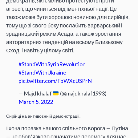
демократів, які сміливо протестують проти
агресії, що чиниться від імені їхньої нації. Це
також може бути хорошою новиною для сирійців,
тому що зі свого боку послабить варварський і
зрадницький режим Асада, а також зростання
авторитарних тенденцій на всьому Близькому
Сході і навіть у цілому світі.
#StandWithSyriaRevolution
#StandWithUkraine️
pic.twitter.com/FpWXcUSPrN
— Majd khalaf
(@majdkhalaf1993)
March 5, 2022
Сирійці на антивоєнній демонстрації.
І хоча поразка нашого спільного ворога — Путіна
— не обов’язково означатиме перемогу для нас,