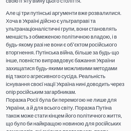
свою п’яту війну цього століття.
Але ці три путінські аргументи вже розвалилися.
Хоча в Україні дійсно є ультраправі та
ультранаціоналістичні групи, вони становлять
меншість з обмеженою політичною владою, і в
будь-якому разі не вони є об’єктом російського
вторгнення. Путінська війна, більше за будь-що
інше, повністю виправдовує бажання України
захищатися будь-якими можливими методами
від такого агресивного сусіда. Реальність
існування своєї нації Україна нині доводить через
опір російським загарбникам.
Поразка Росії була би перемогою не лише для
України, а й для всього світу. Поразка Путіна
також може стати кінцем його політичного життя,
що було би найкращою новиною для російських