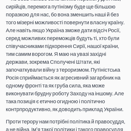
сирійців, перемога путінізму буде ще більшою
поразкою для нас, бо вона зменшить наші й без
того мізерні можливості повернути власну країну.
Але навіть якщо Україна зможе дати відсіч Росії,
серед можливих переможців будуть ті, хто були
співучасниками підкорення Сирії, нашої країни,
тим самим ворогом. Я маю на увазі західні
держави, зокрема Сполучені Штати, які
започаткували війну з тероризмом. Путіністська
Росія сприймається як агресивний загарбник на
одному фронті та як груба сила, яка може
виконувати брудну роботу Заходу на іншому. Але
така позиція є етично огидною і політично
контрпродуктивно, як доводить приклад України.
Проти терору нам потрібні політика й правосуддя,
а не війна. Ім'я такої політики і такого правосуддя