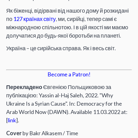
Як біженці, відірвані від нашого дому й розкидані
по
127 країнах світу
, ми, сирійці, тепер самі є
міжнародною спільнотою. І в цій якості ми маємо
долучатися до будь-якої боротьби на планеті.
Україна – це сирійська справа. Як і весь світ.
Become a Patron!
Перекладено
Євгенією Польщиковою за
публікацією: Yassin al-Haj Saleh, 2022. "Why
Ukraine Is a Syrian Cause". In: Democracy for the
Arab World Now (DAWN). Available 11.03.2022 at:
[
link
].
Cover
by Bakr Alkasem / Time