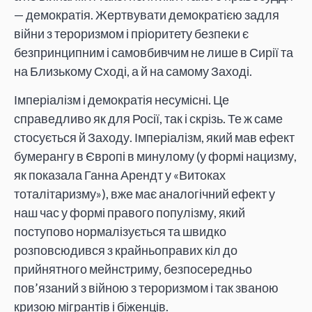
— демократія. Жертвувати демократією задля
війни з тероризмом і пріоритету безпеки є
безпринципним і самовбивчим не лише в Сирії та
на Близькому Сході, а й на самому Заході.
Імперіалізм і демократія несумісні. Це
справедливо як для Росії, так і скрізь. Те ж саме
стосується й Заходу. Імперіалізм, який мав ефект
бумерангу в Європі в минулому (у формі нацизму,
як показала Ганна Арендт у «Витоках
тоталітаризму»), вже має аналогічний ефект у
наш час у формі правого популізму, який
поступово нормалізується та швидко
розповсюдився з крайньоправих кіл до
прийнятного мейнстриму, безпосередньо
пов’язаний з війною з тероризмом і так званою
кризою мігрантів і біженців.