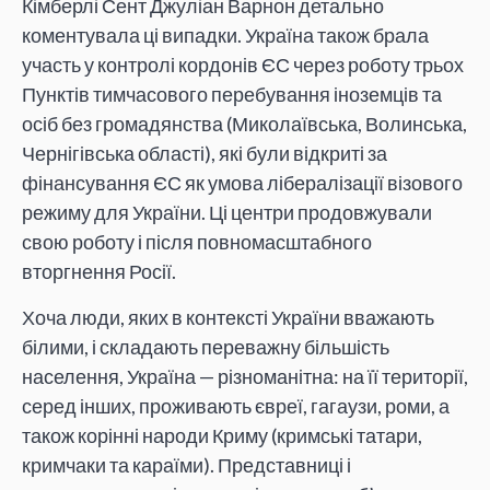
Кімберлі Сент Джуліан Варнон детально
коментувала ці випадки. Україна також брала
участь у контролі кордонів ЄС через роботу трьох
Пунктів тимчасового перебування іноземців та
осіб без громадянства (Миколаївська, Волинська,
Чернігівська області), які були відкриті за
фінансування ЄС як умова лібералізації візового
режиму для України. Ці центри продовжували
свою роботу і після повномасштабного
вторгнення Росії.
Хоча люди, яких в контексті України вважають
білими, і складають переважну більшість
населення, Україна — різноманітна: на її території,
серед інших, проживають євреї, гагаузи, роми, а
також корінні народи Криму (кримські татари,
кримчаки та караїми). Представниці і