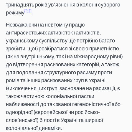
тринадцять років ув’язнення в колонії суворого
[1]
режиму
.
Незважаючи на невтомну працю
антирасистських активісток і активістів,
українському суспільству ще потрібно багато
зробити, щоб розібратися зі своєю причетністю
(як на внутрішньому, так і на міжнародному рівні)
до відтворення расизованих категорій, а також
для подолання структурного расизму проти
ромів та інших расизованих груп в Україні.
Виключення цих груп, засноване на расизації, є
також частиною колоніальної пастки
наближеності до так званої гегемоністичної або
однорідної (європейської чи російсько-
слов'янської) білості в Україні та ширшої
колоніальної динаміки.