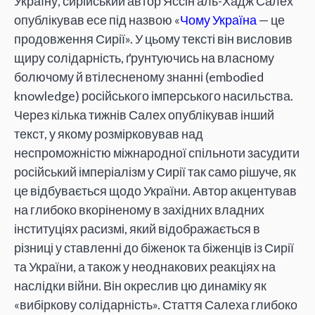
Україну, сирійський автор Яссін аль-Хадж Салех
опублікував есе під назвою «
Чому Україна
— це
продовження Сирії». У цьому тексті він висловив
щиру солідарність, ґрунтуючись на власному
болючому й втілесненому знанні (embodied
knowledge) російського імперського насильства.
Через кілька тижнів Салех опублікував інший
текст, у якому розмірковував над
неспроможністю міжнародної спільноти засудити
російський імперіалізм у Сирії так само рішуче, як
це відбувається щодо України. Автор акцентував
на глибоко вкоріненому в західних владних
інституціях расизмі, який відображається в
різниці у ставленні до біженок та біженців із Сирії
та України, а також у неоднакових реакціях на
наслідки війни. Він окреслив цю динаміку як
«вибіркову солідарність». Стаття Салеха глибоко