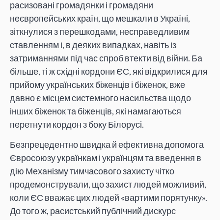
расизовані громадянки і громадяни
неєвропейських країн, що мешкали в Україні,
зіткнулися з перешкодами, несправедливим
ставленням і, в деяких випадках, навіть із
затриманнями під час спроб втекти від війни. Ба
більше, ті ж східні кордони ЄС, які відкрилися для
прийому українських біженців і біженок, вже
давно є місцем системного насильства щодо
інших біженок та біженців, які намагаються
перетнути кордон з боку Білорусі.
Безпрецедентно швидка й ефективна допомога
Євросоюзу українкам і українцям та введення в
дію Механізму тимчасового захисту чітко
продемонстрували, що захист людей можливий,
коли ЄС вважає цих людей «вартими порятунку».
До того ж, расистський публічний дискурс