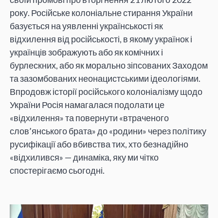
року. Російське колоніальне стирання України
базується на уявленні українськості як
відхилення від російськості, в якому українок і
українців зображують або як комічних і
бурлескних, або як морально зіпсованих Заходом
та зазомбованих неонацистськими ідеологіями.
Впродовж історії російського колоніалізму щодо
України Росія намагалася подолати це
«відхилення» та повернути «втраченого
слов’янського брата» до «родини» через політику
русифікації або вбивства тих, хто безнадійно
«відхилився» — динаміка, яку ми чітко
спостерігаємо сьогодні.