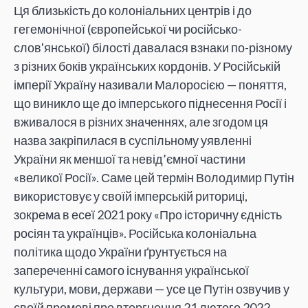
Ця близькість до колоніальних центрів і до
гегемонічної (європейської чи російсько-
слов'янської) білості давалася взнаки по-різному
з різних боків українських кордонів. У Російській
імперії Україну називали Малоросією — поняття,
що виникло ще до імперського піднесення Росії і
вживалося в різних значеннях, але згодом ця
назва закріпилася в суспільному уявленні
України як меншої та невід’ємної частини
«великої Росії». Саме цей термін Володимир Путін
використовує у своїй імперській риториці,
зокрема в есеї 2021 року «Про історичну єдність
росіян та українців». Російська колоніальна
політика щодо України ґрунтується на
запереченні самого існування української
культури, мови, держави — усе це Путін озвучив у
своїй промові про вторгнення 21 лютого 2022