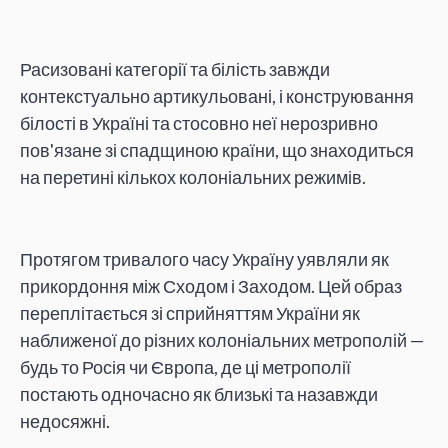
Расизовані категорії та білість завжди
контекстуально артикульовані, і конструювання
білості в Україні та стосовно неї нерозривно
пов'язане зі спадщиною країни, що знаходиться
на перетині кількох колоніальних режимів.
Протягом тривалого часу Україну уявляли як
прикордоння між Сходом і Заходом. Цей образ
переплітається зі сприйняттям України як
наближеної до різних колоніальних метрополій —
будь то Росія чи Європа, де ці метрополії
постають одночасно як близькі та назавжди
недосяжні.