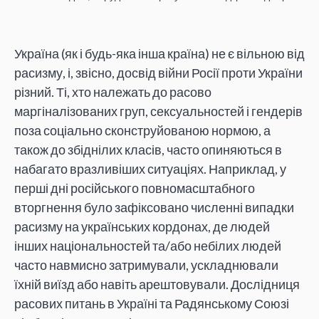
Україна (як і будь-яка інша країна) не є вільною від
расизму, і, звісно, досвід війни Росії проти України
різний. Ті, хто належать до расово
маргіналізованих груп, сексуальностей і гендерів
поза соціально сконструйованою нормою, а
також до збіднілих класів, часто опиняються в
набагато вразливіших ситуаціях. Наприклад, у
перші дні російського повномасштабного
вторгнення було зафіксовано численні випадки
расизму на українських кордонах, де людей
інших національностей та/або небілих людей
часто навмисно затримували, ускладнювали
їхній виїзд або навіть арештовували. Дослідниця
расових питань в Україні та Радянському Союзі