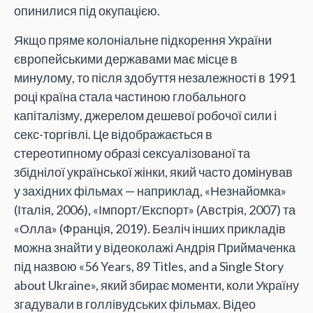
опинилися під окупацією.
Якщо пряме колоніальне підкорення України
європейськими державами має місце в
минулому, то після здобуття незалежності в 1991
році країна стала частиною глобального
капіталізму, джерелом дешевої робочої сили і
секс-торгівлі. Це відображається в
стереотипному образі сексуалізованої та
збіднілої української жінки, який часто домінував
у західних фільмах — наприклад, «Незнайомка»
(Італія, 2006), «Імпорт/Експорт» (Австрія, 2007) та
«Олла» (Франція, 2019). Безліч інших прикладів
можна знайти у відеоколажі Андрія Приймаченка
під назвою «56 Years, 89 Titles, and a Single Story
about Ukraine», який збирає моменти, коли Україну
згадували в голлівудських фільмах. Відео