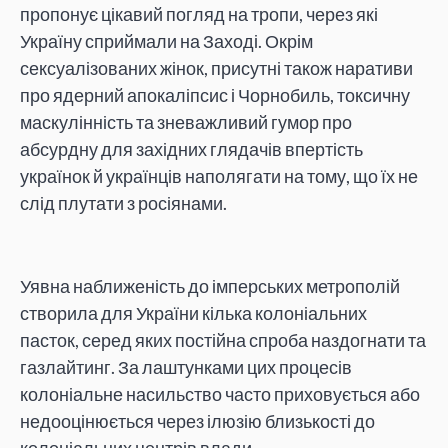
пропонує цікавий погляд на тропи, через які
Україну сприймали на Заході. Окрім
сексуалізованих жінок, присутні також наративи
про ядерний апокаліпсис і Чорнобиль, токсичну
маскулінність та зневажливий гумор про
абсурдну для західних глядачів впертість
українок й українців наполягати на тому, що їх не
слід плутати з росіянами.
Уявна наближеність до імперських метрополій
створила для України кілька колоніальних
пасток, серед яких постійна спроба наздогнати та
газлайтинг. За лаштунками цих процесів
колоніальне насильство часто приховується або
недооцінюється через ілюзію близькості до
колоніальних центрів влади.