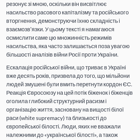
резонує зі мною, оскільки він висвітлює
насильство расового капіталізму та російського
вторгнення, демонструючи їхню складність і
взаємозв'язки. У цьому тексті я намагаюся
осмислити саме цю множинність режимів
насильства, яка часто залишається поза увагою
більшості аналізів війни Росії проти України.
Ескалація російської війни, що триває в Україні
вже десять років, призвела до того, що мільйони
людей змушені були вмить перетнути кордон ЄС.
Реакція Євросоюзу на цей потік біженок і біженців
оголила глибокий структурний расизм і
організацію життя, засновану на вищості білої
раси (white supremacy) та близькості до
європейської білості. Люди, яких не вважали
належними до «української білості», а також