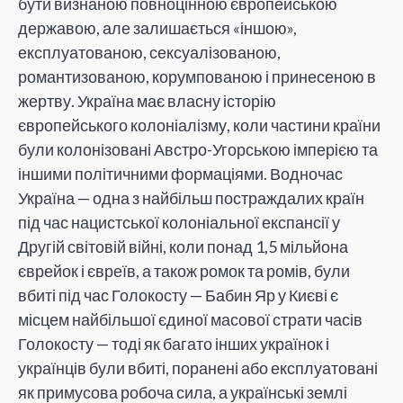
бути визнаною повноцінною європейською
державою, але залишається «іншою»,
експлуатованою, сексуалізованою,
романтизованою, корумпованою і принесеною в
жертву. Україна має власну історію
європейського колоніалізму, коли частини країни
були колонізовані Австро-Угорською імперією та
іншими політичними формаціями. Водночас
Україна — одна з найбільш постраждалих країн
під час нацистської колоніальної експансії у
Другій світовій війні, коли понад 1,5 мільйона
єврейок і євреїв, а також ромок та ромів, були
вбиті під час Голокосту — Бабин Яр у Києві є
місцем найбільшої єдиної масової страти часів
Голокосту — тоді як багато інших українок і
українців були вбиті, поранені або експлуатовані
як примусова робоча сила, а українські землі