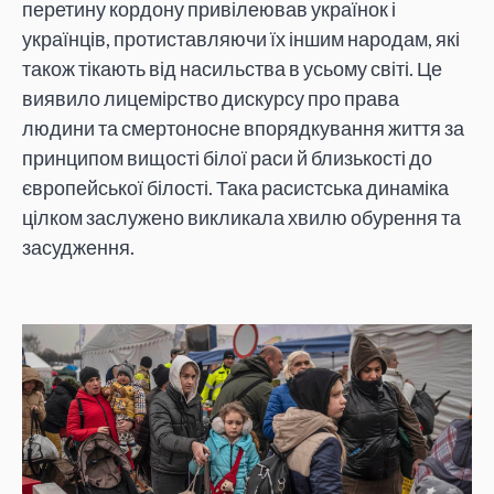
перетину кордону привілеював українок і
українців, протиставляючи їх іншим народам, які
також тікають від насильства в усьому світі. Це
виявило лицемірство дискурсу про права
людини та смертоносне впорядкування життя за
принципом вищості білої раси й близькості до
європейської білості. Така расистська динаміка
цілком заслужено викликала хвилю обурення та
засудження.