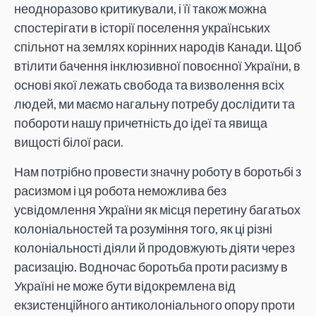
неодноразово критикували, і її також можна
спостерігати в історії поселення українських
спільнот на землях корінних народів Канади. Щоб
втілити бачення інклюзивної повоєнної України, в
основі якої лежать свобода та визволення всіх
людей, ми маємо нагальну потребу дослідити та
побороти нашу причетність до ідеї та явища
вищості білої раси.
Нам потрібно провести значну роботу в боротьбі з
расизмом і ця робота неможлива без
усвідомлення України як місця перетину багатьох
колоніальностей та розуміння того, як ці різні
колоніальності діяли й продовжують діяти через
расизацію. Водночас боротьба проти расизму в
Україні не може бути відокремлена від
екзистенційного антиколоніального опору проти