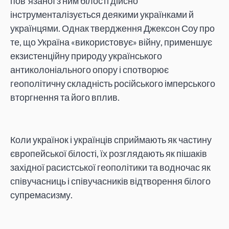
пов’язаної з ним білості дійсно
інструменталізується деякими українками й
українцями. Однак твердження Джексон Соу про
те, що Україна «використовує» війну, применшує
екзистенційну природу українського
антиколоніального опору і спотворює
геополітичну складність російського імперського
вторгнення та його вплив.
Коли українок і українців сприймають як частину
європейської білості, їх розглядають як пішаків
західної расистської геополітики та водночас як
співучасниць і співучасників відтворення білого
супремасизму.