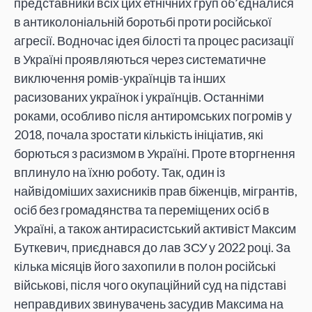
представники всіх цих етнічних груп об’єдналися
в антиколоніальній боротьбі проти російської
агресії. Водночас ідея білості та процес расизації
в Україні проявляються через систематичне
виключення ромів-українців та інших
расизованих українок і українців. Останніми
роками, особливо після антиромських погромів у
2018, почала зростати кількість ініціатив, які
борються з расизмом в Україні. Проте вторгнення
вплинуло на їхню роботу. Так, один із
найвідоміших захисників прав біженців, мігрантів,
осіб без громадянства та переміщених осіб в
Україні, а також антирасистський активіст Максим
Буткевич, приєднався до лав ЗСУ у 2022 році. За
кілька місяців його захопили в полон російські
військові, після чого окупаційний суд на підставі
неправдивих звинувачень засудив Максима на