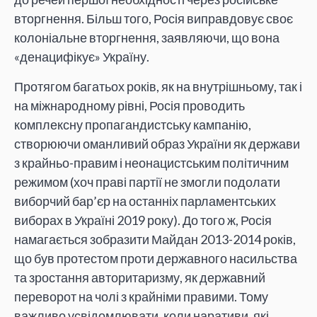
вторгнення. Більш того, Росія виправдовує своє
колоніальне вторгнення, заявляючи, що вона
«денацифікує» Україну.
Протягом багатьох років, як на внутрішньому, так і
на міжнародному рівні, Росія проводить
комплексну пропагандистську кампанію,
створюючи оманливий образ України як держави
з крайньо-правим і неонацистським політичним
режимом (хоч праві партії не змогли подолати
виборчий бар’єр на останніх парламентських
виборах в Україні 2019 року). До того ж, Росія
намагається зобразити Майдан 2013-2014 років,
що був протестом проти державного насильства
та зростання авторитаризму, як державний
переворот на чолі з крайніми правими. Тому
важливо усвідомлювати, коли наративи, які