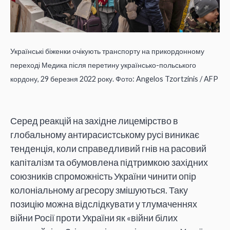
Українські біженки очікують транспорту на прикордонному
переході Медика після перетину українсько-польського
кордону, 29 березня 2022 року. Фото: Angelos Tzortzinis / AFP
Серед реакцій на західне лицемірство в
глобальному антирасистському русі виникає
тенденція, коли справедливий гнів на расовий
капіталізм та обумовлена підтримкою західних
союзників спроможність України чинити опір
колоніальному агресору змішуються. Таку
позицію можна відслідкувати у тлумаченнях
війни Росії проти України як «війни білих