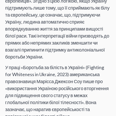
європейців». Згідно з цією логікою, якщо Україну
підтримують лише тому, що її сприймають як білу
та європейську, це означає, що, підтримуючи
Україну, людина автоматично сприяє
впорядкуванню життя за принципами вищості
білої раси. Такі інтерпретації війни призводять до
прямих або непрямих закликів зменшити чи
взагалі припинити підтримку антиколоніальної
боротьби України.
У праці «Боротьба за білість в Україні» (Fighting
for Whiteness in Ukraine, 2023) американська
правознавиця Марісса Джексон Соу пише про
«використання Україною російського вторгнення
для підвищення свого статусу в межах
глобальної політики білої тілесності». Вона
зазначає, що наратив європейськості та