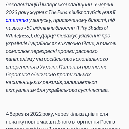
деколонізації й імперської спадщини. У червні
2023 року журнал The Funambulist опублікував її
статтю
у випуску, присвяченому білості, під
назвою «50 відтінків білості» (Fifty Shades of
White(ness)), де Дарця підважує уявлення про
українців і українок як виключно білих, а також
осмислює перехресні прояви расового
капіталізму та російського колоніального
вторгнення в Україні. Питання про те, як
боротися одночасно проти кількох
насильницьких режимів, залишається
актуальним для українського суспільства.
4 березня 2022 року, через кілька днів після
початку повномасштабного вторгнення Росії в