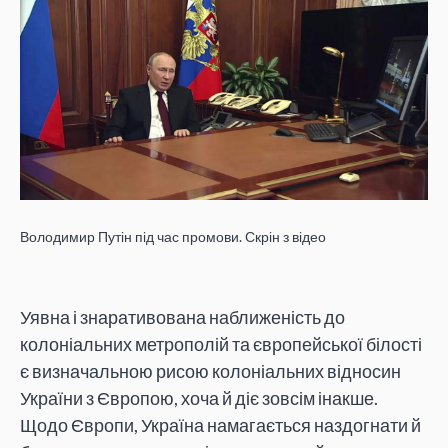
Володимир Путін під час промови. Скрін з відео
Уявна і знаративована наближеність до
колоніальних метрополій та європейської білості
є визначальною рисою колоніальних відносин
України з Європою, хоча й діє зовсім інакше.
Щодо Європи, Україна намагається наздогнати й