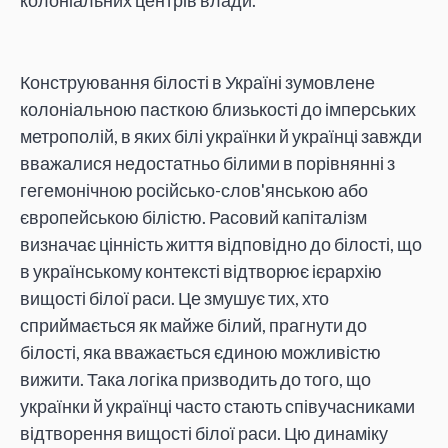
Конструювання білості в Україні зумовлене
колоніальною пасткою близькості до імперських
метрополій, в яких білі українки й українці завжди
вважалися недостатньо білими в порівнянні з
гегемонічною російсько-слов'янською або
європейською білістю. Расовий капіталізм
визначає цінність життя відповідно до білості, що
в українському контексті відтворює ієрархію
вищості білої раси. Це змушує тих, хто
сприймається як майже білий, прагнути до
білості, яка вважається єдиною можливістю
вижити. Така логіка призводить до того, що
українки й українці часто стають співучасниками
відтворення вищості білої раси. Цю динаміку