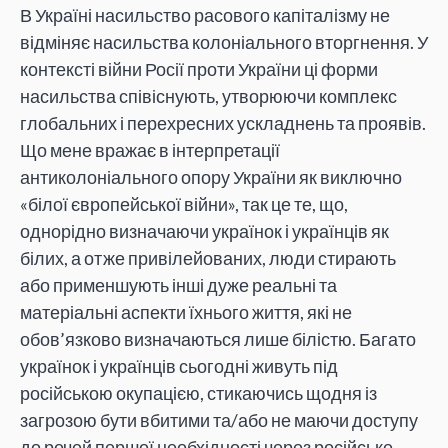
В Україні насильство расового капіталізму не
відміняє насильства колоніального вторгнення. У
контексті війни Росії проти України ці форми
насильства співіснують, утворюючи комплекс
глобальних і перехресних ускладнень та проявів.
Що мене вражає в інтерпретації
антиколоніального опору України як виключно
«білої європейської війни», так це те, що,
однорідно визначаючи українок і українців як
білих, а отже привілейованих, люди стирають
або применшують інші дуже реальні та
матеріальні аспекти їхнього життя, які не
обов’язково визначаються лише білістю. Багато
українок і українців сьогодні живуть під
російською окупацією, стикаючись щодня із
загрозою бути вбитими та/або не маючи доступу
до речей першої необхідності через російське