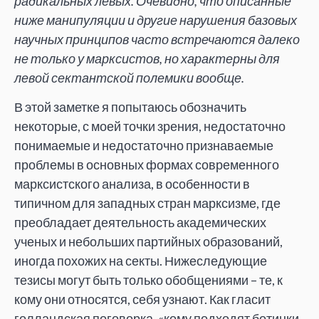
радикальных левых. Очевидно, что описанные
ниже манипуляции и другие нарушения базовых
научных принципов часто встречаются далеко
не только у марксистов, но характерны для
левой сектантской полемики вообще.
В этой заметке я попытаюсь обозначить
некоторые, с моей точки зрения, недостаточно
понимаемые и недостаточно признаваемые
проблемы в основных формах современного
марксистского анализа, в особенности в
типичном для западных стран марксизме, где
преобладает деятельность академических
ученых и небольших партийных образований,
иногда похожих на секты. Нижеследующие
тезисы могут быть только обобщениями – те, к
кому они относятся, себя узнают. Как гласит
голландская поговорка, «кому подходят ботинки,