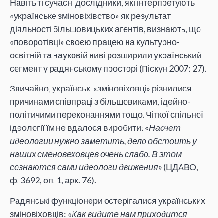
Навіть ті сучасні дослідники, які інтерпретують
«українське зміновіхівство» як результат
діяльності більшовицьких агентів, визнають, що
«поворотівці» своєю працею на культурно-
освітній та науковій ниві розширили український
сегмент у радянському просторі (Піскун 2007: 27).
Звичайно, українські «зміновіховці» різнилися
причинами співпраці з більшовиками, ідейно-
політичими переконаннями тощо. Чіткої спільної
ідеології їм не вдалося виробити:
«Насчет
идеологии нужно заметить, дело обстоить у
наших сменовеховцев очень слабо. В этом
сознаются сами идеологи движения»
(ЦДАВО,
ф. 3692, оп. 1, арк. 76).
Радянські функціонери остерігалися українських
зміновіховців:
«Как видите нам приходится