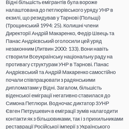
Відні більшість емігрантів була вороже
налаштована до петлюрівського уряду УНР в
екзилі, що резидував у Тарнові (Польщі)
(Трощинський 1994: 25). Колишні члени
Директорії Андрій Макаренко, Федір Швець та
Панас Андрієвський оголосили цей уряд
незаконним (Литвин 2000: 133). Вони навіть
створили Всеукраїнську національну раду на
противагу структурам УНР в Тарнові. Панас
Андрієвський та Андрій Макаренко самостійно
почали співпрацювати з радянськими
дипломатами у Відні. Загалом, більшість
віденської еміграції негативно ставилася до
Симона Петлюри. Водночас диктатор ЗУНР
Євген Петрушевич в еміграції зумів налагодити
контакти як з більшовиками, так і з прихильниками
реставрації Російської імперії з Українського