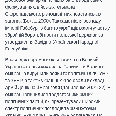
формуваннях, військах гетьмана
Скоропадського, різноманітних повстанських
загонах (Божко 2000). Так само після розпаду
імперії Габсбургів багато українців взяли участь у
збройній боротьбі проти польської держави за
утвердження Західно-Української Народної
Республіки.
Внаслідок перемоги більшовиків на Великій
Україні та польських сил на Галичині й Волині в
еміграцію вирушили вояки та політичні діячі УНР
та ЗУНР, а також українці, які воювали в складі
армій Денікіна й Врангеля (Даниленко 2001: 37). В
еміграції опинилися представники різних
політичних партій, які презентували широкий
спектр політичних поглядів та різні куточки
України. Якщо прибічники УНР рятувалися від