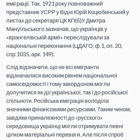
еміграції. Так, 1921 року повноважний
представник УСРР у Відні Юрій Коцюбинський у
листах до секретаря ЦК КП(б)У Дмитра
Мануїльського зазначав, що українців у
«врангелівській армії» переслідували за
національні переконання (ЦДАГО, ф.1, оп. 20,
спр.1035, арк. 149).
Слід відзначити, що не всі емігранти
відзначалися високим рівнем національної
самосвідомості і тому закордоном могли
долучитися як до української, так і до російської
спільноти. Російська еміграція володіла
значними фінансовими ресурсами. Таким чином,
завдяки приналежності до «русского»
середовища українці могли отримувати певні
цілком матеріальні переваги. Але після спроб