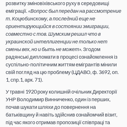
розвитку зміновіхівського руху в середовищі
еміграції.
«Вопрос был передан на рассмотрение
т. Коцюбинскому, а последний еще не
ориентирующийся в состоянии эмиграции,
совместно с тов. Шумским решил что в
украинской интеллигенции не только нет
смены вех, но и быть не может».
Згодом
радянські дипломати в процесі ознайомлення із
суспільно-політичним життям емігрантів мінили
свій погляд на цю проблему (ЦДАВО, ф. 3692, оп.
1, спр.1, арк. 71).
У травні 1920 року колишній очільник Директорії
УНР Володимир Винниченко, один із перших,
почав шукати шляхи до повернення на
батьківщину й навіть здійснив ознайомчий візит,
під час якого отримав пропозиції співпраці та