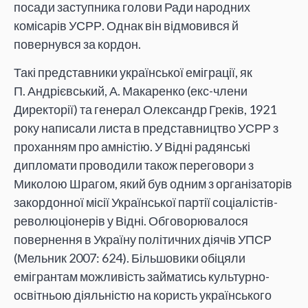
посади заступника голови Ради народних
комісарів УСРР. Однак він відмовився й
повернувся за кордон.
Такі представники української еміграції, як
П. Андрієвський, А. Макаренко (екс-члени
Директорії) та генерал Олександр Греків, 1921
року написали листа в представництво УСРР з
проханням про амністію. У Відні радянські
дипломати проводили також переговори з
Миколою Шрагом, який був одним з організаторів
закордонної місії Української партії соціалістів-
революціонерів у Відні. Обговорювалося
повернення в Україну політичних діячів УПСР
(Мельник 2007: 624). Більшовики обіцяли
емігрантам можливість займатись культурно-
освітньою діяльністю на користь українського