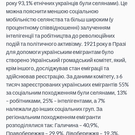
року 93,1% етнічних українців були селянами). Це
можна пояснити меншою соціальною
мобільністю селянства та більш широким (у
процентному співвідношенні) залученням
інтелігенції та робітництва до революційних
подій та політичного активізму. 1921 року в Празі
для допомоги українським емігрантам було
створено Український громадський комітет, який,
крім іншого, досліджував стан еміграції та
здійснював реєстрацію. За даними комітету, з 6
тисяч зареєстрованих українських емігрантів 55%
за соціальним походженням були селянами, 13%
– робітниками, 25% – інтелігентами, а 7%
належали до інших соціальних груп. За
регіональним походженням емігранти
розподілялися так: Галичина – 40,9%,
Правобережжя – 29,9%, Лівобережжя – 19,3%,