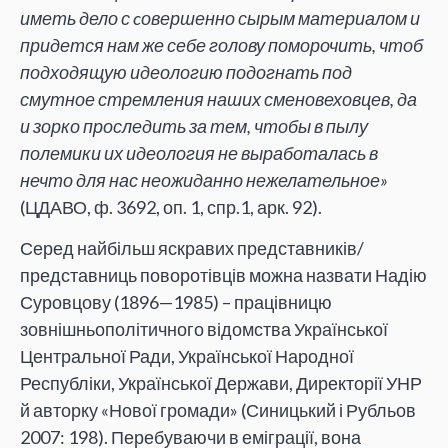
иметь дело с cовершенно сырым материалом и
придется нам же себе голову поморочить, чтоб
подходящую идеологию подогнать под
смутное стремления наших сменовеховцев, да
и зорко проследить за тем, чтобы в пылу
полемики их идеология не выработалась в
нечто для нас неожиданно нежелательное»
(ЦДАВО, ф. 3692, оп. 1, спр.1, арк. 92).
Серед найбільш яскравих представників/
представниць поворотівців можна назвати Надію
Суровцову (1896—1985) – працівницю
зовнішньополітичного відомства Української
Центральної Ради, Української Народної
Республіки, Української Держави, Директорії УНР
й авторку «Нової громади» (Синицький і Рубльов
2007: 198). Перебуваючи в еміграції, вона