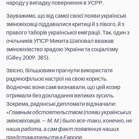
народу у випадку повернення в УСРР.
Зауважимо, що від самої своєї появи українські
зміновіховці піддавалися критиці й з лівого, й з
правого таборів української еміграції. Так, один з
очільників УПСР Микита Шаповал вважав
зміновіхівство зрадою України та соціалізму
(Gilley 2009: 385).
Звісно, більшовики прагнули використати
радянофільскі настрої на свою користь.
Водночас вони самі визнавали, що цей козир
отримали без докладання великих зусиль.
Зокрема, радянські дипломати відзначали:
«Главным обстоятельством (появи українських
зміновіховців. — М. М.) было все-таки, конечно, не
наша работа, а сам факт появления наших
представительств в Европе,