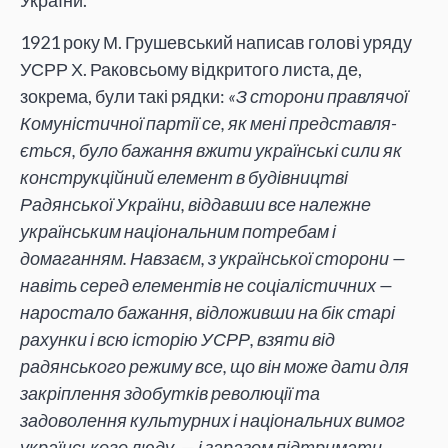
України.
1921 року М. Грушевський написав голові уряду
УСРР Х. Раковсьому відкритого листа, де,
зокрема, були такі рядки:
«З сторони правлячої
Комуністичної партії се, як мені представля­
ється, було бажання вжити українські сили як
конструкційний елемент в бу­дівництві
Радянської України, віддавши все належне
українським національ­ним потребам і
домаганням. Навзаєм, з української сторони —
навіть серед елементів не соціалістичних —
наростало бажання, відложивши на бік старі
рахунки і всю історію УСРР, взяти від
радянського режиму все, що він може дати для
закріплення здобутків революції та
задоволення культурних і націо­нальних вимог
українського люду, — і заразом підтримати