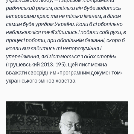
радянський режим, оскільки він буде водитись
інтересами краю та не тільки іменем, а ділом
самим буде урядом України. Коли б сі обопільно
наближаючіся течії зійшлись і подали собі руки, в
процесі роботи, при обопільнім бажанні, скоро б
могли вигладитись ті непорозуміння і
упередження, які зістаються з обох сторін»
(Грушевський 2013: 195). Цей лист можна
вважати своєрідним «програмним документом»
українського зміновіховства.