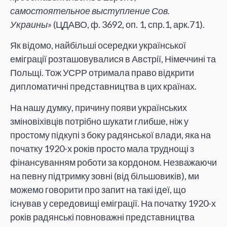
самостоятельное выступление Сов.
Украины»
(ЦДАВО, ф. 3692, оп. 1, спр.1, арк.71).
Як відомо, найбільші осередки української
еміграції розташовувалися в Австрії, Німеччині та
Польщі. Тож УСРР отримала право відкрити
дипломатичні представництва в цих країнах.
На нашу думку, причину появи українських
зміновіхівців потрібно шукати глибше, ніж у
простому підкупі з боку радянської влади, яка на
початку 1920-х років просто
мала труднощі з
фінансуванням роботи за кордоном. Незважаючи
на певну підтримку зовні (від більшовиків), ми
можемо говорити про запит на такі ідеї, що
існував у середовищі еміграції. На початку 1920-х
років радянські повноважні представництва