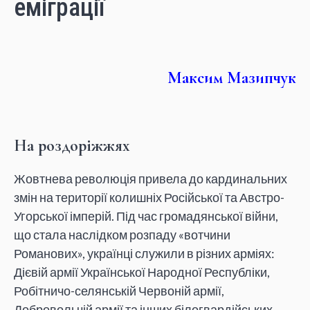
еміграції
Максим Мазипчук
На роздоріжжях
Жовтнева революція привела до кардинальних
змін на території колишніх Російської та Австро-
Угорської імперій. Під час громадянської війни,
що стала наслідком розпаду «вотчини
Романових», українці служили в різних арміях:
Дієвій армії Української Народної Республіки,
Робітничо-селянській Червоній армії,
Добровольчій армії та інших білогвардійських