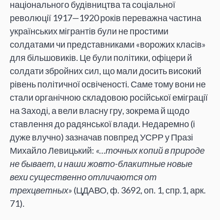
національного будівництва та соціальної
революції 1917—1920 років переважна частина
українських мігрантів були не простими
солдатами чи представниками «ворожих класів»
для більшовиків. Це були політики, офіцери й
солдати збройних сил, що мали досить високий
рівень політичної освіченості. Саме тому вони не
стали органічною складовою російської еміграції
на Заході, а вели власну гру, зокрема й щодо
ставлення до радянської влади. Недаремно (і
дуже влучно) зазначав повпред УСРР у Празі
Михайло Левицький:
«…точных копий в природе
не бывает, и наши жовто-блакитные новые
вехи существенно отличаются от
трехцветных»
(ЦДАВО, ф. 3692, оп. 1, спр.1, арк.
71).