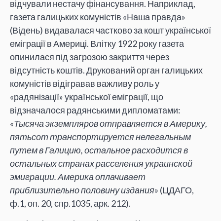
відчували нестачу фінансування. Наприклад,
газета галицьких комуністів «Наша правда»
(Відень) видавалася частково за кошт української
еміграції в Америці. Влітку 1922 року газета
опинилася під загрозою закриття через
відсутність коштів. Друкований орган галицьких
комуністів відігравав важливу роль у
«радянізації» української еміграції, що
відзначалося радянськими дипломатами:
«Тысяча экземпляров отправляется в Америку,
пятьсот транспортируется нелегальным
путем в Галицию, остальное расходится в
остальных странах расселения украинской
эмиграции. Америка оплачивает
приблизительно половину издания»
(ЦДАГО,
ф.1, оп. 20, спр.1035, арк. 212).