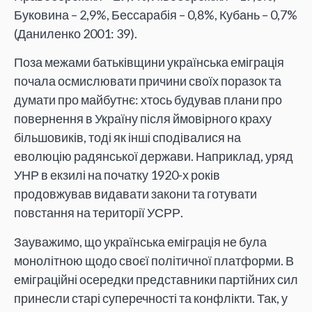
Буковина – 2,9%, Бессарабія – 0,8%, Кубань – 0,7%
(Даниленко 2001: 39).
Поза межами батьківщини українська еміграція
почала осмислювати причини своїх поразок та
думати про майбутнє: хтось будував плани про
повернення в Україну після ймовірного краху
більшовиків, тоді як інші сподівалися на
еволюцію радянської держави. Наприклад, уряд
УНР в екзилі на початку 1920-х років
продовжував видавати закони та готувати
повстання на території УСРР.
Зауважимо, що українська еміграція не була
монолітною щодо своєї політичної платформи. В
еміграційні осередки представники партійних сил
принесли старі суперечності та конфлікти. Так, у