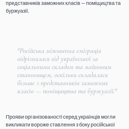
представників заможних класів — поміщицтва та
буржуазії.
"Російська міжвоєнна еміграція
відрізнялася від української за
соціальними складом та майновим
становищем, оскільки складалася
більше з представників заможних
класів — поміщицтва та буржуазії."
Прояви організованості серед українців могли
викликати вороже ставлення з боку російської