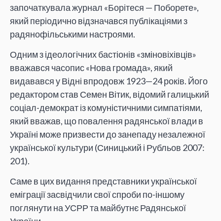
започаткувала журнал «Борітеся — Поборете»,
який періодично відзначався публікаціями з
радянофільськими настроями.
Одним з ідеологічних бастіонів «зміновіхівців»
вважався часопис «Нова громада», який
видавався у Відні впродовж 1923—24 років. Його
редактором став Семен Вітик, відомий галицький
соціал-демократ із комуністичними симпатіями,
який вважав, що повалення радянської влади в
Україні може призвести до занепаду незалежної
української культури (Синицький і Рубльов 2007:
201).
Саме в цих видання представники української
еміграції засвідчили свої спроби по-іншому
поглянути на УСРР та майбутнє Радянської