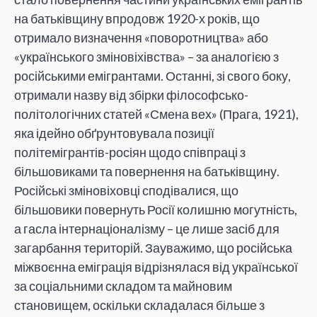
на батьківщину впродовж 1920-х років, що
отримало визначення «поворотництва» або
«українського зміновіхівства» – за аналогією з
російськими емігрантами. Останні, зі свого боку,
отримали назву від збірки філософсько-
політологічних статей «Смена вех» (Прага, 1921),
яка ідейно обґрунтовувала позиції
політемігрантів-росіян щодо співпраці з
більшовиками та повернення на батьківщину.
Російські зміновіховці сподівалися, що
більшовики повернуть Росії колишню могутність,
а гасла інтернаціоналізму – це лише засіб для
загарбання територій. Зауважимо, що російська
міжвоєнна еміграція відрізнялася від української
за соціальними складом та майновим
становищем, оскільки складалася більше з