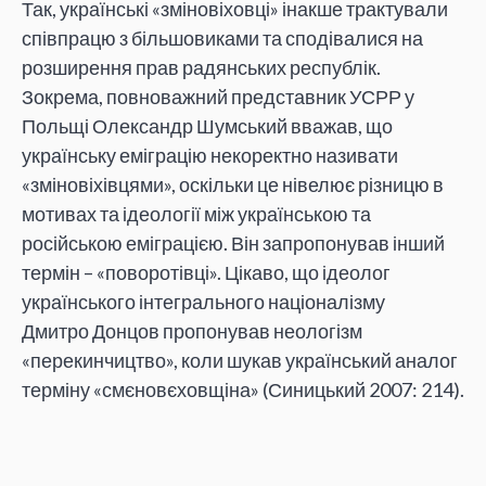
Так, українські «зміновіховці» інакше трактували
співпрацю з більшовиками та сподівалися на
розширення прав радянських республік.
Зокрема, повноважний представник УСРР у
Польщі Олександр Шумський вважав, що
українську еміграцію некоректно називати
«зміновіхівцями», оскільки це нівелює різницю в
мотивах та ідеології між українською та
російською еміграцією. Він запропонував інший
термін – «поворотівці». Цікаво, що ідеолог
українського інтегрального націоналізму
Дмитро Донцов пропонував неологізм
«перекинчицтво», коли шукав український аналог
терміну «смєновєховщіна» (Синицький 2007: 214).