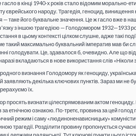
е гасло в кінці 1940-х років стало відомим морально-е
ту єврейського народу. Трагедія, геноцид, винищення 
 — таке його буквальне значення. Це ж гасло вже в наш
в’язку з іншою трагедією — Голодомором 1932—1933 ро
стання в цьому контексті цілком слушне, адже такі поді
е такий максимально буквальний імператив мав би слі
нні голодувати. Це, здавалося б, очевидно. Але що ві
 наразі вкладаються в нове використання слів «Ніколи 
одного визнання Голодомору як геноциду, українська
ій заявляють декілька ключових пунктів. Зараз ми не 
ерерахуємо їх.
р просять визнати цілеспрямованим актом геноциду. 
 за етнічною ознакою. По-третє, провина за цей голод
ичний режим і саму «людиноненависницьку» комуністич
ною трагедії. Розділити провину пропонується сучасні
иці держави радянської. Тут ключові пункти цього іст