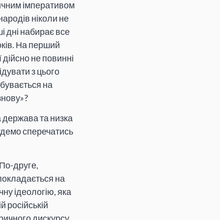
тичним імперативом
народів ніколи не
і дні набирає все
ків. На перший
ї дійсно не повинні
дувати з цього
дбувається на
знову»?
 держава та низка
будемо сперечатись
По-друге,
 покладається на
ну ідеологію, яка
й російській
оричного дискурсу