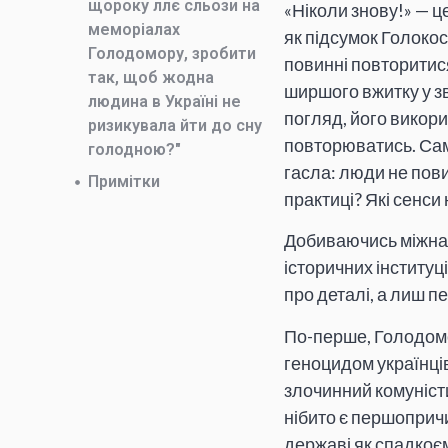
щороку ллє сльози на
«Ніколи знову!» — ц
меморіалах
як підсумок Голокос
Голодомору, зробити
повинні повторитися
так, щоб жодна
ширшого вжитку у з
людина в Україні не
погляд, його викори
ризикувала йти до сну
повторюватись. Сам
голодною?"
гасла: люди не пови
Примітки
практиці? Які сенси
Добиваючись міжнар
історичних інституц
про деталі, а лиш п
По-перше, Голодомо
геноцидом українців
злочинний комуніст
нібито є першопричи
державі як спадкоєм