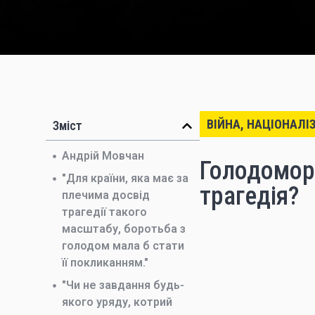
ВІЙНА, НАЦІОНАЛІ
Зміст
Андрій Мовчан
Голодомор 
"Для країни, яка має за
трагедія?
плечима досвід
трагедії такого
масштабу, боротьба з
голодом мала б стати
її покликанням."
"Чи не завдання будь-
якого уряду, котрий