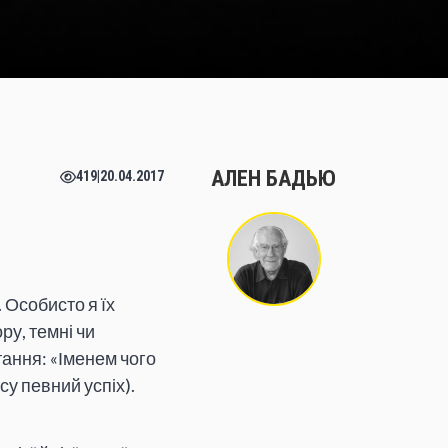
АЛЕН БАДЬЮ
419
|
20.04.2017
 Особисто я їх
ру, темні чи
тання: «Іменем чого
су певний успіх).