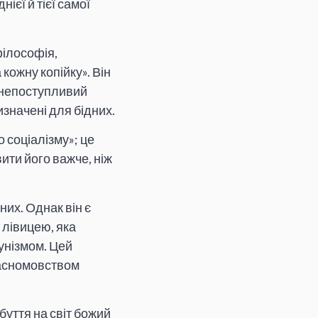
ієї й тієї самої
ілософія,
кожну копійку». Він
 непоступливий
изначені для бідних.
 соціалізму»; це
вити його важче, ніж
х. Однак він є
лівицею, яка
унізмом. Цей
расномовством
буття на світ божий