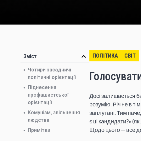
ПОЛІТИКА
СВІТ
Зміст
Чотири засадничі
Голосувати
політичні орієнтації
Піднесення
профашистської
Досі залишається б
орієнтації
розумію. Річ не в ті
заплутані. Тим паче
Комунізм, звільнення
людства
є ці кандидати?» (я
Щодо цього — все до
Примітки