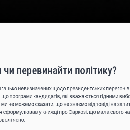
 чи перевинайти політику?
агацько невизначених щодо президентських перегонів.
м, що програми кандидатів, які вважаються гідними вибо
, ми не можемо сказати, що не знаємо відповіді на запи
к я сформулював у книжці про Саркозі, що мала свого ча
волі ясно.