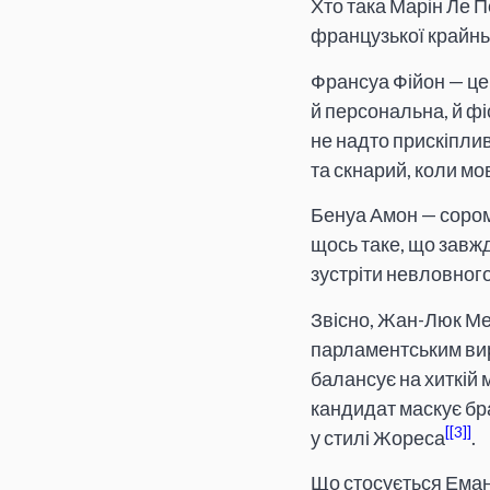
Хто така Марін Ле Пе
французької крайнь
Франсуа Фійон — це 
й персональна, й фі
не надто прискіпли
та скнарий, коли мо
Бенуа Амон — сором’
щось таке, що завжди
зустріти невловног
Звісно, Жан-Люк Ме
парламентським вир
балансує на хиткій 
кандидат маскує бра
[3]
у стилі Жореса
.
Що стосується Еманю