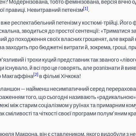
н? Модернізована, тобто фемінізована, версія вічно одн
[1]
ої правиці. Невитравний петенізм
.
вже респектабельний петенізм у костюмі-трійці.
Його ф
скальна, зводиться до простої сентенції: «Триматися за 
вий до походження своїх власних грошенят, але вкрай
ва заходить про бюджетні витрати й, зокрема, гроші, пр
язливий і трохи куций представник так званого «лівого
 існувало, й всі про це говорять, але розпізнати й вия
[2]
о Макгаффіна
в фільмі Хічкока!
ланшон — найменш несимпатичний серед перераховани
аженням того, що сьогодні називають «радикальною» 
межі між старим соціалізмом у руїнах та примарним ком
к сміливості та чіткості своєї програми полум’яним к
еля Макрона, він є ставлеником, якого видобули з не