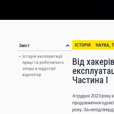
ІСТОРІЯ
НАУКА, 
Зміст
Історія експлуатації
Від хакері
праці та робітничого
експлуатаці
опору в індустрії
відеоігор
Частина І
4 грудня 2023 року 
продовження однієї 
року. За непідтвер