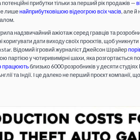
а потенційні прибутки тільки за перший рік продажів —
в
 не лише
найприбутковішою відеогрою всіх часів
, але й
алом.
урила надзвичайний ажіотаж серед гравців та розробни
і коригувати дати виходу своїх проєктів, щоб уникнути 
star. Відомий ігровий журналіст Джейсон Шрайер
порі
ю партією у чотиривимірні шахи, яка розгортається по в
ю працюють
близько 6000 розробників у десяти студіях
нглії та Індії. І це далеко не перший проєкт компанії, щ