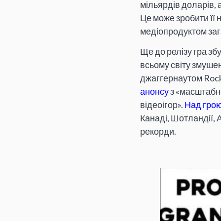
мільярдів доларів, 
Це може зробити її
медіопродуктом заг
Ще до релізу гра зб
всьому світу змушен
джаггернаутом Rock
анонсу
з «масштабно
відеоігор».
Над гро
Канаді, Шотландії, А
рекорди.