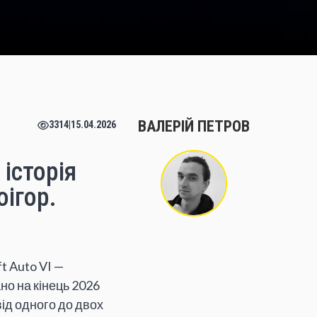
ВАЛЕРІЙ ПЕТРОВ
3314
|
15.04.2026
 історія
оігор.
t Auto VI —
но на кінець 2026
ід одного до двох