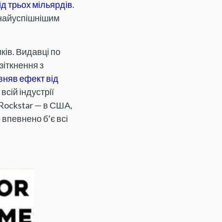
ід трьох мільярдів
.
 найуспішнішим
ків. Видавці по
зіткнення з
вняв ефект від
сій індустрії
 Rockstar — в США,
о впевнено б’є всі