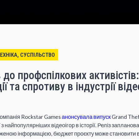
ТЕХНІКА, СУСПІЛЬСТВО
в до профспілкових активістів:
ї та спротиву в індустрії віде
компанія Rockstar Games
анонсувала випуск
Grand Thef
з найпопулярніших відеоігор в історії. Реліз запланова
дженою інформацією, бюджет проєкту може становити в