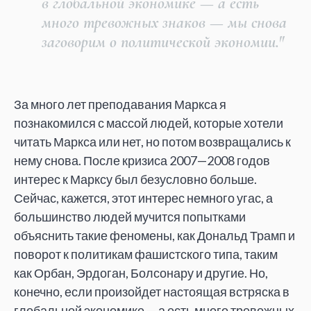
в глобальной экономике — а есть
много тревожных знаков — мы снова
заговорим о политической экономии."
За много лет преподавания Маркса я
познакомился с массой людей, которые хотели
читать Маркса или нет, но потом возвращались к
нему снова. После кризиса 2007—2008 годов
интерес к Марксу был безусловно больше.
Сейчас, кажется, этот интерес немного угас, а
большинство людей мучится попытками
объяснить такие феномены, как Дональд Трамп и
поворот к политикам фашистского типа, таким
как Орбан, Эрдоган, Болсонару и другие. Но,
конечно, если произойдет настоящая встряска в
глобальной экономике — а есть много тревожных