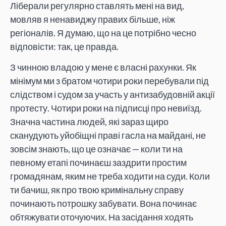
Ліберали регулярно ставлять мені на вид,
мовляв я ненавиджу правих більше, ніж
регіоналів. Я думаю, що на це потрібно чесно
відповісти: так, це правда.
З чинною владою у мене є власні рахунки. Як
мінімум ми з братом чотири роки перебували під
слідством і судом за участь у антизабудовній акції
протесту. Чотири роки на підписці про невиїзд.
Значна частина людей, які зараз щиро
сканудують уйобіщні праві гасла на майдані, не
зовсім знають, що це означає — коли ти на
певному етапі починаєш заздрити простим
громадянам, яким не треба ходити на суди. Коли
ти бачиш, як про твою кримінальну справу
починають потрошку забувати. Вона починає
обтяжувати оточуючих. На засідання ходять