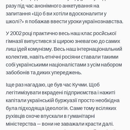
разу під час анонімного анкетування на
запитання «Що б ви хотіли вдосконалити у
школі?» я побажав ввести уроки українознавства.
У 2002 році практично весь наш клас росйської
гімназії випустився зі щирою зневагою до самих
лиш ідей комунізму. Весь наш інтернаціональний
колектив, навіть етнічні росіяни ставали такими
собі українськими націоналістами з усім набором
забобонів та диких упереджень.
Іще раз нагадаю, це був час Кучми. Щоб
легітимізувати вкрадені підприємства і нажиті
капітали українській буржуазії просто необхідна
була підходяща ідеологія. Саме тому всіляких
рухівців охоче впускали в гуманітарні
міністерства — вони не заважали красти далі.