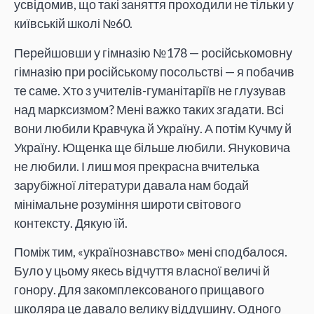
усвідомив, що такі заняття проходили не тільки у
київській школі №60.
Перейшовши у гімназію №178 — російськомовну
гімназію при російському посольстві — я побачив
те саме. Хто з учителів-гуманітаріїв не глузував
над марксизмом? Мені важко таких згадати. Всі
вони любили Кравчука й Україну. А потім Кучму й
Україну. Ющенка ще більше любили. Януковича
не любили. І лиш моя прекрасна вчителька
зарубіжної літератури давала нам бодай
мінімальне розуміння широти світового
контексту. Дякую їй.
Поміж тим, «українознавство» мені сподбалося.
Було у цьому якесь відчуття власної величі й
гонору. Для закомплексованого прищавого
школяра це давало велику віддушину. Одного