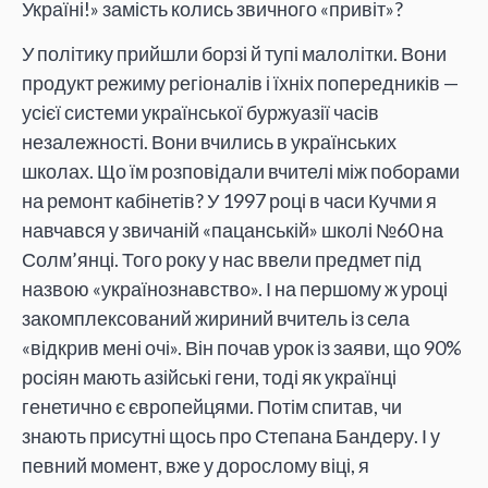
Україні!» замість колись звичного «привіт»?
У політику прийшли борзі й тупі малолітки. Вони
продукт режиму регіоналів і їхніх попередників —
усієї системи української буржуазії часів
незалежності. Вони вчились в українських
школах. Що їм розповідали вчителі між поборами
на ремонт кабінетів? У 1997 році в часи Кучми я
навчався у звичаній «пацанській» школі №60 на
Солм’янці. Того року у нас ввели предмет під
назвою «українознавство». І на першому ж уроці
закомплексований жириний вчитель із села
«відкрив мені очі». Він почав урок із заяви, що 90%
росіян мають азійські гени, тоді як українці
генетично є європейцями. Потім спитав, чи
знають присутні щось про Степана Бандеру. І у
певний момент, вже у дорослому віці, я