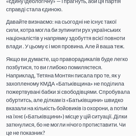
«єдину ідеологічну» — і прагнуть, аби ця партія
справді стала єдиною.
Давайте визнаємо: на сьогодні не існує такої
сили, котра могла би зупинити рух українських
націоналістів у напрямку здобуття всієї повноти
влади . У цьому є і моя провина. Але й ваша теж.
Якщо ви думаєте, що праворадикалів буде легко
позбутися, то ви глибоко помиляєтеся.
Наприклад, Тетяна Монтян писала про те, як у
захопленому КМДА «Батьківщина» не поділила
пожертвувані бабки зі свободівцями. Спробувала
обуртитсь, але ділкам із «Батьківщини» швидко
вказали на кількість бойовиків із охорони, а потім
на їхнє («Батьківщини») місце у цій ситуації. Ділки
заткнулися, бо не могли нічого протиставити. Чи
це не показник?