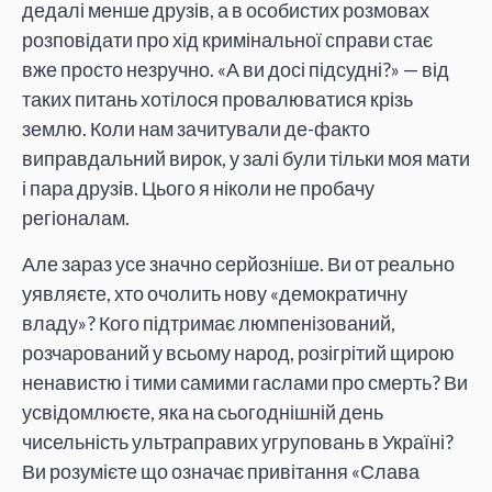
дедалі менше друзів, а в особистих розмовах
розповідати про хід кримінальної справи стає
вже просто незручно. «А ви досі підсудні?» — від
таких питань хотілося провалюватися крізь
землю. Коли нам зачитували де-факто
виправдальний вирок, у залі були тільки моя мати
і пара друзів. Цього я ніколи не пробачу
регіоналам.
Але зараз усе значно серйозніше. Ви от реально
уявляєте, хто очолить нову «демократичну
владу»? Кого підтримає люмпенізований,
розчарований у всьому народ, розігрітий щирою
ненавистю і тими самими гаслами про смерть? Ви
усвідомлюєте, яка на сьогоднішній день
чисельність ультраправих угруповань в Україні?
Ви розумієте що означає привітання «Слава