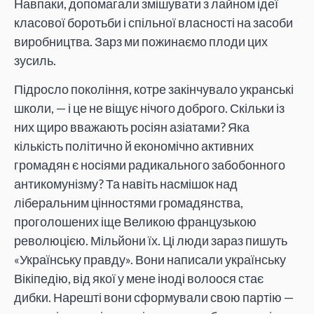
Навпаки, допомагали змішувати з лайном ідеї
класової боротьби і спільної власності на засоби
виробництва. Зарз ми пожинаємо плоди цих
зусиль.
Підросло покоління, котре закінчувало укранські
школи, — і це не віщує нічого доброго. Скільки із
них щиро вважають росіян азіатами? Яка
кількість політично й економічно активних
громадян є носіями радикального забобонного
антикомунізму? Та навіть насмішок над
ліберальним цінностями громадянства,
проголошених іще Великою французькою
революцією. Мільйони їх. Ці люди зараз пишуть
«Українську правду». Вони написали українську
Вікіпедію, від якої у мене іноді волоося стає
дибки. Нарешті вони сформували свою партію —