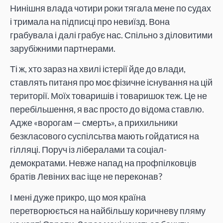
Нинішня влада чотири роки тягала мене по судах
і тримала на підписці про невиїзд. Вона
грабувала і далі грабує нас. Спільно з діловитими
зарубіжними партнерами.
Ті ж, хто зараз на хвилі істерії йде до влади,
ставлять питаня про моє фізичне існування на цій
території. Моїх товаришів і товаришок теж. Це не
перебільшення, я вас просто до відома ставлю.
Адже «ворогам — смерть», а прихильники
безкласового суспілсьтва мають гойдатися на
гілляці. Поруч із лібералами та соціал-
демократами. Невже напад на профпілковців
братів Левіних вас іще не переконав?
І мені дуже прикро, що моя країна
перетворюється на найбільшу коричневу пляму