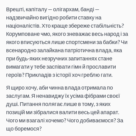
Врешті, капіталу — олігархам, банді —
надзвичайно вигідно робити ставку на
націоналістів. Хто краще збереже стабільність?
Корумповане чмо, якого зневажає весь народ і за
якого вписуються лише спортсмени за бабки? Чи
всенародно залайкана патріотична влада, яка
при будь-яких незручних запитаннях стане
вимагати у тебе заспівати гімн й прославити
героїв? Прикладів з історії хоч греблю гати.
Я щиро хочу, аби чинна влада отримала по
заслугам. Я ненавиджу їх усіма фібрами своєї
душі. Питання полягає лише в тому, з яких
позицій ми зібралися валити весь цей апарат.
Чого ми взагалі хочемо? Чого добиваємося? За
що боремося?