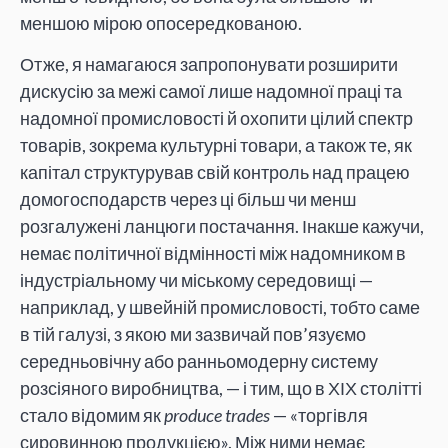
меншою мірою опосередкованою.
Отже, я намагаюся запропонувати розширити
дискусію за межі самої лише надомної праці та
надомної промисловості й охопити цілий спектр
товарів, зокрема культурні товари, а також те, як
капітал структурував свій контроль над працею
домогосподарств через ці більш чи менш
розгалужені ланцюги постачання. Інакше кажучи,
немає політичної відмінності між надомником в
індустріальному чи міському середовищі —
наприклад, у швейній промисловості, тобто саме
в тій галузі, з якою ми зазвичай пов’язуємо
середньовічну або ранньомодерну систему
розсіяного виробництва, — і тим, що в ХІХ столітті
стало відомим як
produce trades
— «торгівля
сировинною продукцією». Між ними немає