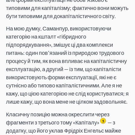
типовими для капіталізму; фактично вони можуть
бути типовими для докапіталістичного світу.
На мою думку, Саманпур, використовуючи
категорію на кшталт «гібридного
підпорядкування», змішує ці два комплекси
питань: один пов’язаний із природою трудового
процесу й тим, як вона впливає на капіталістичну
експлуатацію, а другий — із тим, що капіталісти
використовують форми експлуатації, які не є
сутнісно або типово капіталістичними. Але я не
кажу, що цією категорією не слід користуватися; я
лише кажу, що вона мене не цілком задовольняє.
Класичну позицію можна окреслити через
фрагменти з третього тому «Капіталу»
— з
5
додатку, що його уклав Фрідріх Енгельс майже