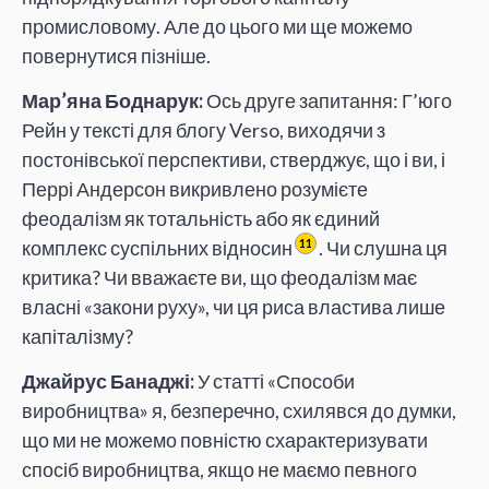
промисловому. Але до цього ми ще можемо
повернутися пізніше.
Мар’яна Боднарук:
Ось друге запитання: Г’юго
Рейн у тексті для блогу Verso, виходячи з
постонівської перспективи, стверджує, що і ви, і
Перрі Андерсон викривлено розумієте
феодалізм як тотальність або як єдиний
комплекс суспільних відносин
. Чи слушна ця
11
критика? Чи вважаєте ви, що феодалізм має
власні «закони руху», чи ця риса властива лише
капіталізму?
Джайрус Банаджі:
У статті «Способи
виробництва» я, безперечно, схилявся до думки,
що ми не можемо повністю схарактеризувати
спосіб виробництва, якщо не маємо певного