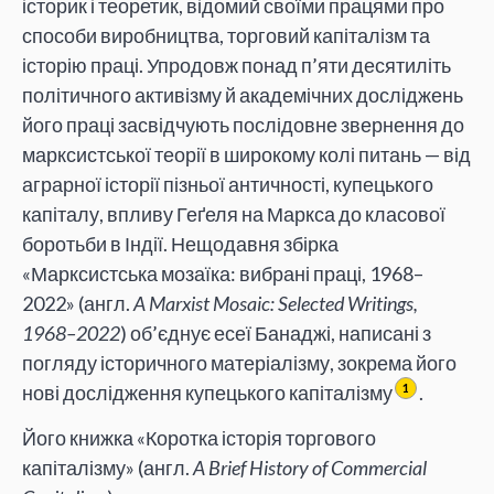
історик і теоретик, відомий своїми працями про
способи виробництва, торговий капіталізм та
історію праці. Упродовж понад п’яти десятиліть
політичного активізму й академічних досліджень
його праці засвідчують послідовне звернення до
марксистської теорії в широкому колі питань — від
аграрної історії пізньої античності, купецького
капіталу, впливу Геґеля на Маркса до класової
боротьби в Індії. Нещодавня збірка
«Марксистська мозаїка: вибрані праці, 1968–
2022» (англ.
A Marxist Mosaic: Selected Writings,
1968–2022
) об’єднує есеї Банаджі, написані з
погляду історичного матеріалізму, зокрема його
нові дослідження купецького капіталізму
.
1
Його книжка «Коротка історія торгового
капіталізму» (англ.
A Brief History of Commercial