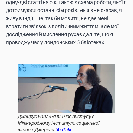
одну-дві статті на рік. Такою є схема роботи, якої я
дотримуюся останні сім років. Як я вже сказав, я
живу в Індії, і це, так би мовити, не дає мені
втратити зв’язок із політичним життям; але мої
дослідження й мислення рухає далі те, що я
проводжу час у лондонських бібліотеках.
Джайрус Банаджі під час виступу в
Міжнародному інституті соціальної
історії. Джерело:
YouTube