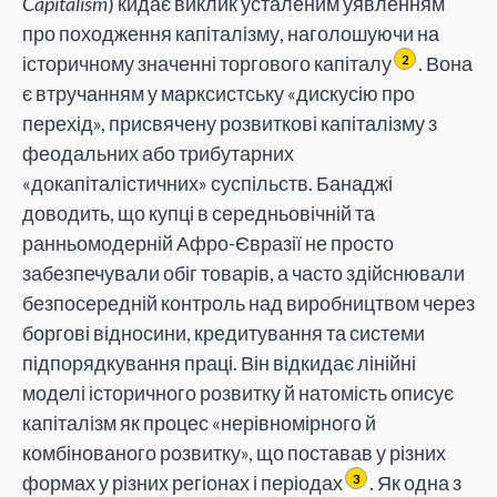
Capitalism
) кидає виклик усталеним уявленням
про походження капіталізму, наголошуючи на
історичному значенні торгового капіталу
. Вона
2
є втручанням у марксистську «дискусію про
перехід», присвячену розвиткові капіталізму з
феодальних або трибутарних
«докапіталістичних» суспільств. Банаджі
доводить, що купці в середньовічній та
ранньомодерній Афро-Євразії не просто
забезпечували обіг товарів, а часто здійснювали
безпосередній контроль над виробництвом через
боргові відносини, кредитування та системи
підпорядкування праці. Він відкидає лінійні
моделі історичного розвитку й натомість описує
капіталізм як процес «нерівномірного й
комбінованого розвитку», що поставав у різних
формах у різних регіонах і періодах
. Як одна з
3