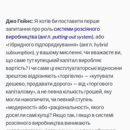
Джо Гейнс:
Я хотів би поставити перше
запитання про роль
системи розсіяного
виробництва (англ.
putting-out system
)
, або
«гібридного підпорядкування» (англ.
hybrid
subsumption
), у вашому мисленні. Чи вважаєте ви,
що саме тут купецький капітал виробляє
вартість? І чи саме ці експлуататорські відносини
зрештою відрізняють «торгівлю» — «купувати
дешево, продавати дорого» — від «торгового
капіталізму», а не певна кількість грошей, яку
могли накопичити, чи певний ступінь
«модерності» або «раціональності», якого
досягли самі купці? Якщо так, і якщо в системі
розсіяного виробництва виникають