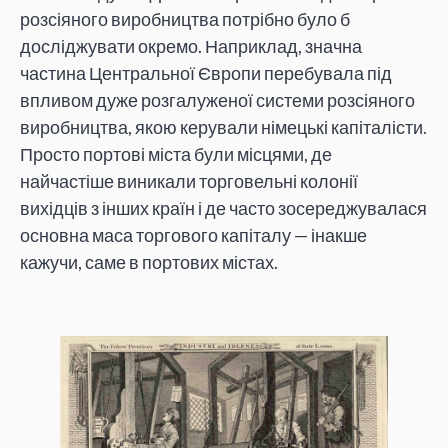
розсіяного виробництва потрібно було б
досліджувати окремо. Наприклад, значна
частина Центральної Європи перебувала під
впливом дуже розгалуженої системи розсіяного
виробництва, якою керували німецькі капіталісти.
Просто портові міста були місцями, де
найчастіше виникали торговельні колонії
вихідців з інших країн і де часто зосереджувалася
основна маса торгового капіталу — інакше
кажучи, саме в портових містах.