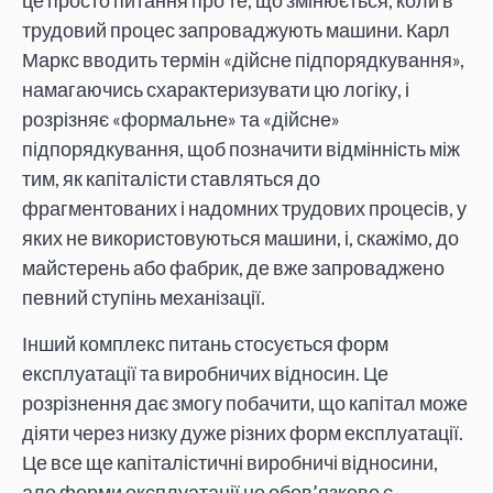
це просто питання про те, що змінюється, коли в
трудовий процес запроваджують машини. Карл
Маркс вводить термін «дійсне підпорядкування»,
намагаючись схарактеризувати цю логіку, і
розрізняє «формальне» та «дійсне»
підпорядкування, щоб позначити відмінність між
тим, як капіталісти ставляться до
фрагментованих і надомних трудових процесів, у
яких не використовуються машини, і, скажімо, до
майстерень або фабрик, де вже запроваджено
певний ступінь механізації.
Інший комплекс питань стосується форм
експлуатації та виробничих відносин. Це
розрізнення дає змогу побачити, що капітал може
діяти через низку дуже різних форм експлуатації.
Це все ще капіталістичні виробничі відносини,
але форми експлуатації не обов’язково є