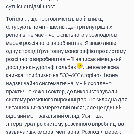
сутнісної відмінності.
Той факт, що портові міста в моїй книжці
фігурують помітніше, ніж центри внутрішніх
регіонів, не має нічого спільного з розподілом
мереж розсіяного виробництва. Я знаю лише
одну справді ґрунтовну монографію про систему
розсіяного виробництва — її написав німецький
дослідник Рудольф Гольбах
. Це величезна
7
книжка, приблизно на 500–600 сторінок, і вона
надзвичайно систематична: у ній охоплено
практично кожен сектор, де використовували
систему розсіяного виробництва. Це складна для
читання книжка через свій обсяг, але це єдиний
відомий мені загальний огляд. Уся інша
література про систему розсіяного виробництва
зазвичай дуже фрагментарна. Розподіл мереж