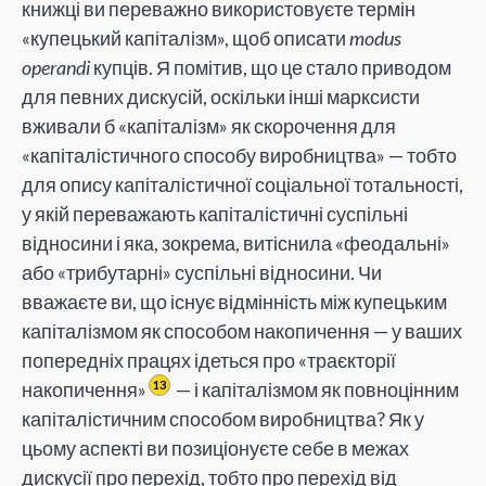
книжці ви переважно використовуєте термін
«купецький капіталізм», щоб описати
modus
operandi
купців. Я помітив, що це стало приводом
для певних дискусій, оскільки інші марксисти
вживали б «капіталізм» як скорочення для
«капіталістичного способу виробництва» — тобто
для опису капіталістичної соціальної тотальності,
у якій переважають капіталістичні суспільні
відносини і яка, зокрема, витіснила «феодальні»
або «трибутарні» суспільні відносини. Чи
вважаєте ви, що існує відмінність між купецьким
капіталізмом як способом накопичення — у ваших
попередніх працях ідеться про «траєкторії
накопичення»
— і капіталізмом як повноцінним
13
капіталістичним способом виробництва? Як у
цьому аспекті ви позиціонуєте себе в межах
дискусії про перехід, тобто про перехід від