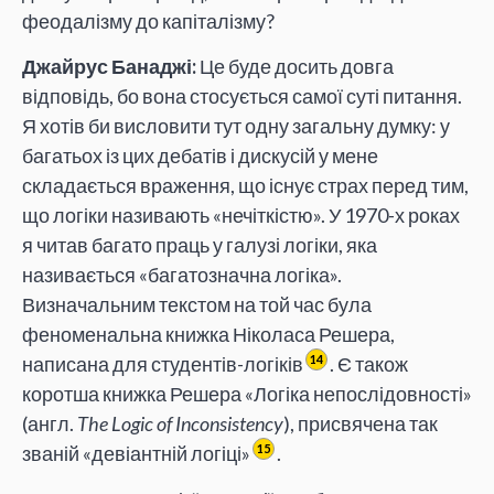
феодалізму до капіталізму?
Джайрус Банаджі:
Це буде досить довга
відповідь, бо вона стосується самої суті питання.
Я хотів би висловити тут одну загальну думку: у
багатьох із цих дебатів і дискусій у мене
складається враження, що існує страх перед тим,
що логіки називають «нечіткістю». У 1970-х роках
я читав багато праць у галузі логіки, яка
називається «багатозначна логіка».
Визначальним текстом на той час була
феноменальна книжка Ніколаса Решера,
написана для студентів-логіків
. Є також
14
коротша книжка Решера «Логіка непослідовності»
(англ.
The Logic of Inconsistency
), присвячена так
званій «девіантній логіці»
.
15