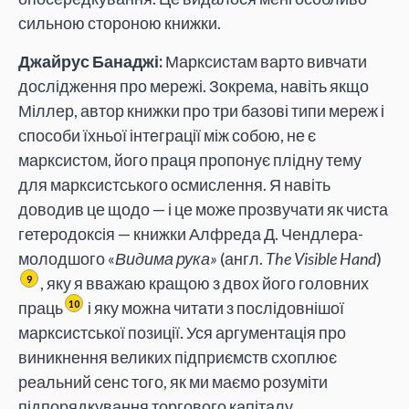
сильною стороною книжки.
Джайрус Банаджі:
Марксистам варто вивчати
дослідження про мережі. Зокрема, навіть якщо
Міллер, автор книжки про три базові типи мереж і
способи їхньої інтеграції між собою, не є
марксистом, його праця пропонує плідну тему
для марксистського осмислення. Я навіть
доводив це щодо — і це може прозвучати як чиста
гетеродоксія — книжки Алфреда Д. Чендлера-
молодшого «
Видима рука»
(англ.
The Visible Hand
)
, яку я вважаю кращою з двох його головних
9
праць
і яку можна читати з послідовнішої
10
марксистської позиції. Уся аргументація про
виникнення великих підприємств схоплює
реальний сенс того, як ми маємо розуміти
підпорядкування торгового капіталу