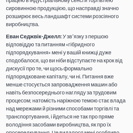
сировинною продукцією, що насправді значно
розширює весь ландшафт системи розсіяного
виробництва.
Еван Седжвік-Джелл:
У зв’язку з першою
відповіддю та питанням «гібридного
підпорядкування» мені у вашій книжці дуже
сподобалося, що ви ніби відступаєте на крок від
дискусії про те, чи щось формально
підпорядковане капіталу, чи ні. Питання вже
менше стосується запровадження машин або
навіть безпосереднього нагляду за трудовим
процесом; натомість наріжною темою стає влада
над мережами й різними способами торгівлі та
транспортування, і йдеться не так про пряме
володіння засобами виробництва, як про їх
опосередкування. Це видалося мені особливо