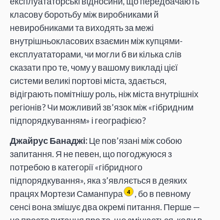
експлуататорські відносини, що передбачають
класову боротьбу між виробниками й
невиробниками та виходять за межі
внутрішньокласових взаємин між купцями-
експлуататорами, чи могли б ви кілька слів
сказати про те, чому у вашому викладі цієї
системи великі портові міста, здається,
відіграють помітнішу роль, ніж міста внутрішніх
регіонів? Чи можливий зв’язок між «гібридним
підпорядкуванням» і географією?
Джайрус Банаджі:
Це пов’язані між собою
запитання. Я не певен, що погоджуюся з
потребою в категорії «гібридного
підпорядкування», яка з’являється в деяких
працях Мортези Саманпура
, бо в певному
4
сенсі вона змішує два окремі питання. Перше —