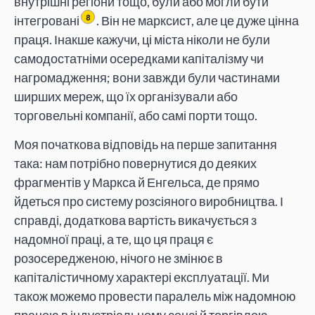
внутрішні регіони тощо, були або могли бути
інтегровані
. Він не марксист, але це дуже цінна
8
праця. Інакше кажучи, ці міста ніколи не були
самодостатніми осередками капіталізму чи
нагромадження; вони завжди були частинами
ширших мереж, що їх організували або
торговельні компанії, або самі порти тощо.
Моя початкова відповідь на перше запитання
така: нам потрібно повернутися до деяких
фрагментів у Маркса й Енгельса, де прямо
йдеться про систему розсіяного виробництва. І
справді, додаткова вартість викачується з
надомної праці, а те, що ця праця є
розосередженою, нічого не змінює в
капіталістичному характері експлуатації. Ми
також можемо провести паралель між надомною
працею в індустріальному сенсі й торгівлею