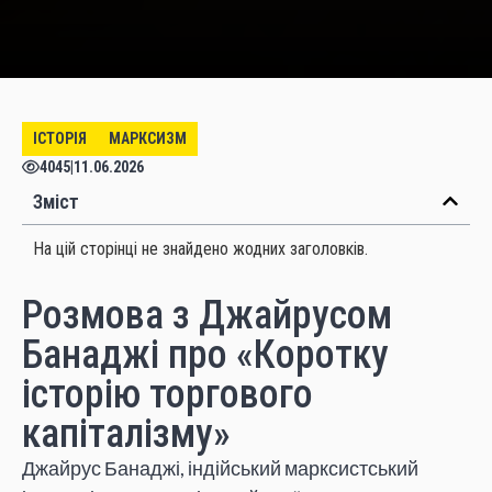
ІСТОРІЯ
МАРКСИЗМ
4045
|
11.06.2026
Зміст
На цій сторінці не знайдено жодних заголовків.
Розмова з Джайрусом
Банаджі про «Коротку
історію торгового
капіталізму»
Джайрус Банаджі, індійський марксистський