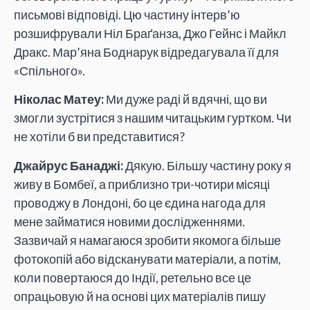
письмові відповіді. Цю частину інтерв’ю
розшифрували Ніл Браґанза, Джо Гейнс і Майкл
Дракс. Мар’яна Боднарук відредагувала її для
«Спільного».
Ніколас Матеу:
Ми дуже раді й вдячні, що ви
змогли зустрітися з нашим читацьким гуртком. Чи
не хотіли б ви представитися?
Джайрус Банаджі:
Дякую. Більшу частину року я
живу в Бомбеї, а приблизно три-чотири місяці
проводжу в Лондоні, бо це єдина нагода для
мене займатися новими дослідженнями.
Зазвичай я намагаюся зробити якомога більше
фотокопій або відсканувати матеріали, а потім,
коли повертаюся до Індії, ретельно все це
опрацьовую й на основі цих матеріалів пишу