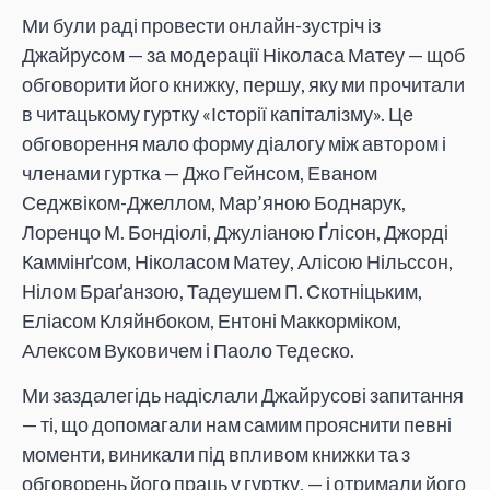
Ми були раді провести онлайн-зустріч із
Джайрусом — за модерації Ніколаса Матеу — щоб
обговорити його книжку, першу, яку ми прочитали
в читацькому гуртку «Історії капіталізму». Це
обговорення мало форму діалогу між автором і
членами гуртка — Джо Гейнсом, Еваном
Седжвіком-Джеллом, Мар’яною Боднарук,
Лоренцо М. Бондіолі, Джуліаною Ґлісон, Джорді
Каммінґсом, Ніколасом Матеу, Алісою Нільссон,
Нілом Браґанзою, Тадеушем П. Скотніцьким,
Еліасом Кляйнбоком, Ентоні Маккорміком,
Алексом Вуковичем і Паоло Тедеско.
Ми заздалегідь надіслали Джайрусові запитання
— ті, що допомагали нам самим прояснити певні
моменти, виникали під впливом книжки та з
обговорень його праць у гуртку, — і отримали його