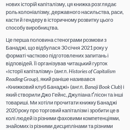
нових історій капіталізму, ця книжка розглядає
роль колоніалізму, державного насильства, раси,
касти й гендеру в історичному розвитку цього
способу виробництва.
Це перша половина стенограми розмови з
Банаджі, що відбулася 30 січня 2021 року у
форматі частково підготовлених запитань і
відповідей. Її організував читацький гурток
«Історії капіталізму» (англ.
Histories of Capitalism
Reading Group
), який раніше називався
«Книжковий клуб Банаджі» (англ.
Banaji Book Club
) і
який створили Джо Гейнс, Джуліана Ґлісон та інші
товариші. Ми хотіли прочитати книжку Банаджі
2020 року про торговий капіталізм і зробити це в
колі людей із різними фаховими компетенціями,
знайомих із різними дисциплінами та різними