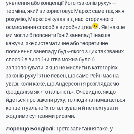
уявлення або концепції його «законів руху» —
терміна, який використовує Маркс; саме так, як я
розумію, Маркс очікував від нас історичного
осмислення способів виробництва
. Як інакше
12
ми могли б пояснити їхній занепад? Інакше
кажучи, яке систематичне або теоретичне
пояснення занепаду будь-якого з цих так званих
способів виробництва можна було б
запропонувати, якщо не мислити в категоріях
законів руху? Я не певен, що саме Рейн має на
увазі, коли каже, що Андерсон і я розглядаємо
феодалізм як «тотальність». Очевидно, якщо
йдеться про закони руху, то людина намагається
концептуально їх тоталізувати й не нехтувати
жодними суттєвими рисами.
Лоренцо Бондіолі:
Третє запитання таке: у