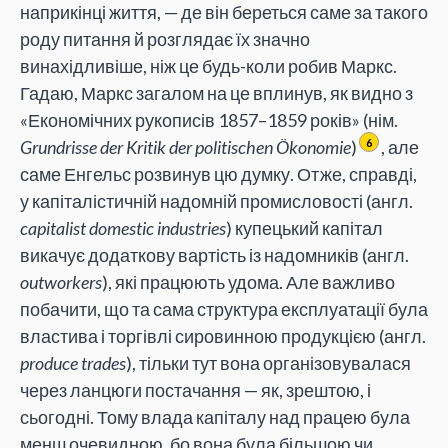
наприкінці життя, — де він береться саме за такого
роду питання й розглядає їх значно
винахідливіше, ніж це будь-коли робив Маркс.
Гадаю, Маркс загалом на це вплинув, як видно з
«Економічних рукописів 1857–1859 років» (нім.
Grundrisse der Kritik der politischen Ökonomie
)
, але
6
саме Енгельс розвинув цю думку. Отже, справді,
у капіталістичній надомній промисловості (англ.
capitalist domestic industries
) купецький капітал
викачує додаткову вартість із надомників (англ.
outworkers
), які працюють удома. Але важливо
побачити, що та сама структура експлуатації була
властива і торгівлі сировинною продукцією (англ.
produce trades
), тільки тут вона організовувалася
через ланцюги постачання — як, зрештою, і
сьогодні. Тому влада капіталу над працею була
менш очевидною, бо вона була більшою чи