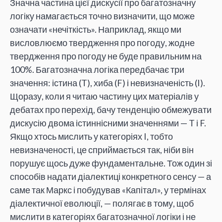
Значна частина цієї дискусії про багатозначну
логіку намагається точно визначити, що може
означати «нечіткість». Наприклад, якщо ми
висловлюємо твердження про погоду, жодне
твердження про погоду не буде правильним на
100%. Багатозначна логіка передбачає три
значення: істина (T), хиба (F) і невизначеність (I).
Щоразу, коли я читаю частину цих матеріалів у
дебатах про перехід, бачу тенденцію обмежувати
дискусію двома істиннісними значеннями — T і F.
Якщо хтось мислить у категоріях I, тобто
невизначеності, це сприймається так, ніби він
порушує щось дуже фундаментальне. Тож один зі
способів надати діалектиці конкретного сенсу — а
саме так Маркс і побудував «Капітал», у термінах
діалектичної еволюції, — полягає в тому, щоб
мислити в категоріях багатозначної логіки і не