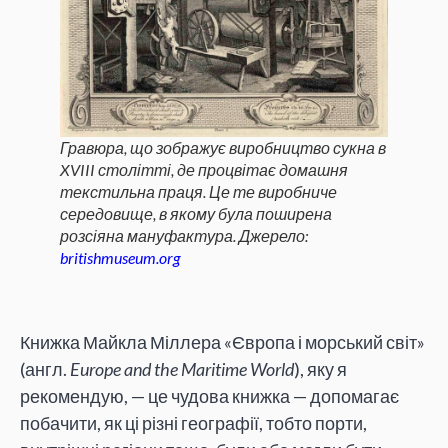
Гравюра, що зображує виробництво сукна в
XVIII столітті, де процвітає домашня
текстильна праця. Це те виробниче
середовище, в якому була поширена
розсіяна мануфактура. Джерело:
britishmuseum.org
Книжка Майкла Міллера «Європа і морський світ»
(англ.
Europe and the Maritime World
), яку я
рекомендую, — це чудова книжка — допомагає
побачити, як ці різні географії, тобто порти,