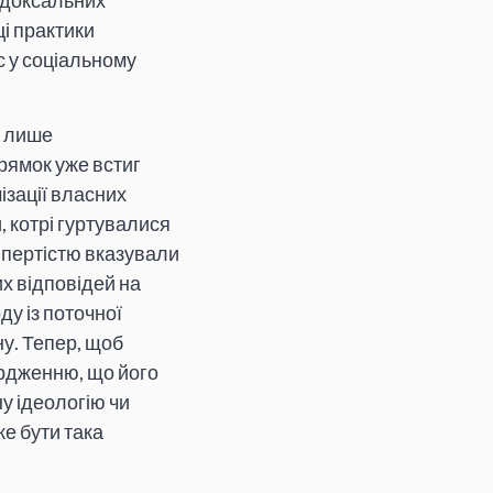
адоксальних
і практики
с у соціальному
і лише
прямок уже встиг
ізації власних
, котрі гуртувалися
впертістю вказували
х відповідей на
ду із поточної
ну. Тепер, щоб
ердженню, що його
у ідеологію чи
е бути така