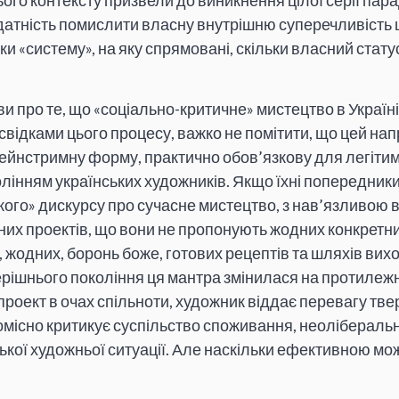
ого контексту призвели до виникнення цілої серії пар
датність помислити власну внутрішню суперечливість ц
ки «систему», на яку спрямовані, скільки власний стату
и про те, що «соціально-критичне» мистецтво в Україн
 свідками цього процесу, важко не помітити, що цей на
ейнстримну форму, практично обов’язкову для легітим
лінням українських художників. Якщо їхні попередники
кого» дискурсу про сучасне мистецтво, з нав’язливою 
них проектів, що вони не пропонують жодних конкретни
 жодних, боронь боже, готових рецептів та шляхів вихо
перішнього покоління ця мантра змінилася на протилеж
 проект в очах спільноти, художник віддає перевагу тв
омісно критикує суспільство споживання, неоліберальн
ької художньої ситуації. Але наскільки ефективною мож