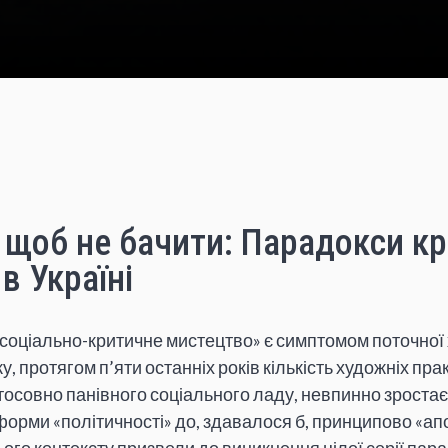
 щоб не бачити: Парадокси к
в Україні
оціально-критичне мистецтво» є симптомом поточної х
ку, протягом п’яти останніх років кількість художніх пр
стосовно панівного соціального ладу, невпинно зростає.
форми «політичності» до, здавалося б, принципово «ап