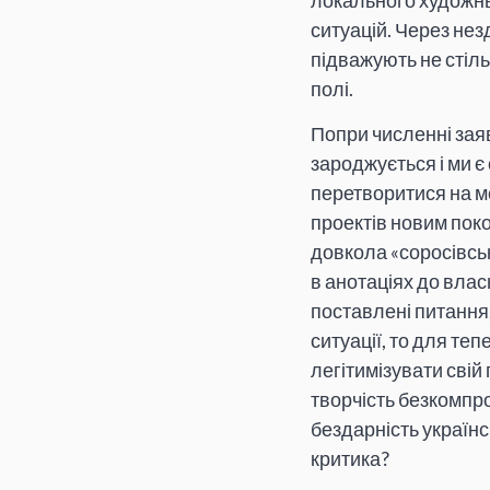
локального художнь
ситуацій. Через нез
підважують не стіль
полі.
Попри численні заяв
зароджується і ми є
перетворитися на м
проектів новим поко
довкола «соросівсь
в анотаціях до влас
поставлені питання,
ситуації, то для те
легітимізувати свій
творчість безкомпр
бездарність українс
критика?