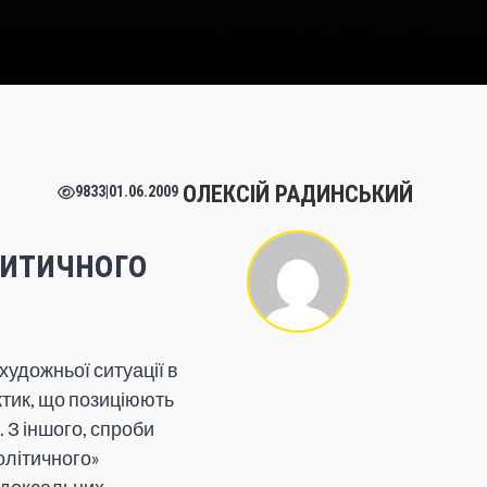
ОЛЕКСІЙ РАДИНСЬКИЙ
9833
|
01.06.2009
ритичного
удожньої ситуації в
актик, що позиціюють
 З іншого, спроби
олітичного»