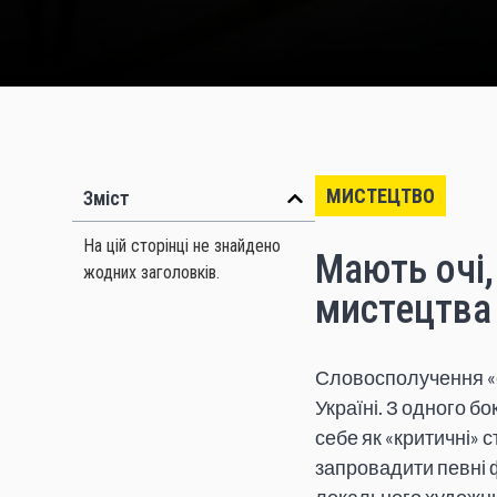
МИСТЕЦТВО
Зміст
На цій сторінці не знайдено
Мають очі,
жодних заголовків.
мистецтва 
Словосполучення «с
Україні. З одного бо
себе як «критичні» 
запровадити певні 