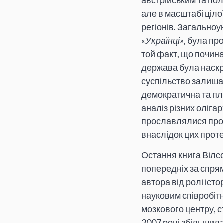
австрійським та пол
але в масштабі цілої
регіонів. Загальноу
«
Українці»
, була пр
той факт, що почина
держава була наскр
суспільство залишал
демократична та плю
аналіз різних олігар
прославлялися прот
внаслідок цих прот
Остання книга Вілс
попередніх за спря
автора від ролі істо
науковим співробіт
мозкового центру, с
2007 році збільшил