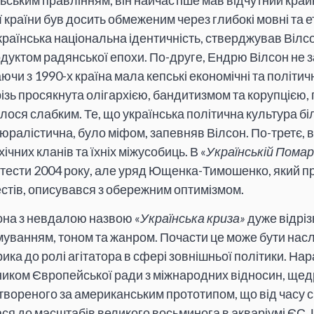
ьським правлінням, він найчастіше мав відчутний край
 країни був досить обмеженим через глибокі мовні та етн
країнська національна ідентичність, стверджував Вілсон
одуктом радянської епохи. По-друге, Ендрю Вілсон не 
ючи з 1990-х країна мала кепські економічні та політич
ізь просякнута олігархією, бандитизмом та корупцією,
ося слабким. Те, що українська політична культура б
ралістична, було міфом, запевняв Вілсон. По-третє, в
хічних кланів та їхніх міжусобиць. В «
Українській Помар
ести 2004 року, але уряд Ющенка-Тимошенко, який п
естів, описувався з обережним оптимізмом.
она з невдалою назвою «
Українська криза»
дуже відріз
муванням, тоном та жанром. Почасти це може бути нас
рика до ролі агітатора в сфері зовнішньої політики. Нар
ником Європейської ради з міжнародних відносин, ще
твореного за американським прототипом, що від часу 
ася до масштабів великого восьминога в акваріумі ЄС.