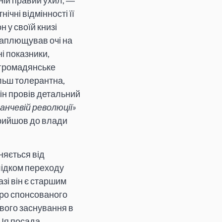
ній правий ухил, ―
ічні відмінності її
 у своїй книзі
заплющував очі на
ні показники,
 громадянське
ільш толерантна,
ін провів детальний
анчевій революції»
рийшов до влади
няється від
лідком переходу
азі він є старшим
дро спонсованого
свого заснування в
 Ця посада