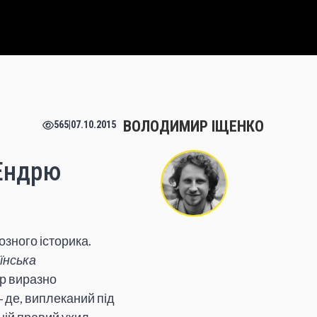
ВОЛОДИМИР ІЩЕНКО
565
|
07.10.2015
 Ендрю
озного історика.
їнська
ор виразно
 де, виплеканий під