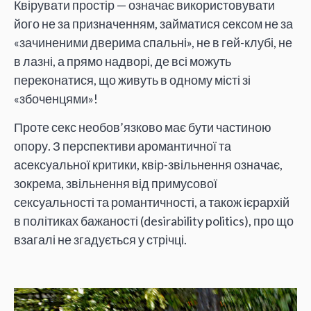
Квірувати простір — означає використовувати
його не за призначенням, займатися сексом не за
«зачиненими дверима спальні», не в гей-клубі, не
в лазні, а прямо надворі, де всі можуть
переконатися, що живуть в одному місті зі
«збоченцями»!
Проте секс необов’язково має бути частиною
опору. З перспективи аромантичної та
асексуальної критики, квір-звільнення означає,
зокрема, звільнення від примусової
сексуальності та романтичності, а також ієрархій
в політиках бажаності (desirability politics), про що
взагалі не згадується у стрічці.