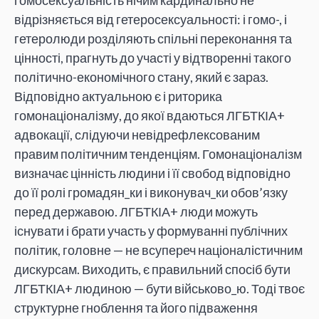
відрізняється від гетеросексуальності: і гомо-, і
гетеролюди розділяють спільні переконання та
цінності, прагнуть до участі у відтворенні такого
політично-економічного стану, який є зараз.
Відповідно актуальною є і риторика
гомонаціоналізму, до якої вдаються ЛГБТКІА+
адвокації, слідуючи невідрефлексованим
правим політичним тенденціям. Гомонаціоналізм
визначає цінність людини і її свобод відповідно
до її ролі громадян_ки і виконувач_ки обов’язку
перед державою. ЛГБТКІА+ люди можуть
існувати і брати участь у формуванні публічних
політик, головне — не всупереч націоналістичним
дискурсам. Виходить, є правильний спосіб бути
ЛГБТКІА+ людиною — бути військово_ю. Тоді твоє
структурне гноблення та його підваження