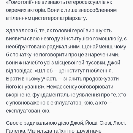
«Гомотопії» не визнають гетеросексуалів як
окремих акторів. Вони є лише знеособленням
втіленням цисгетеропатріархату.
Здавалося б, те, як головні герої вирішують
виявити свою незгоду з інституцією гомошлюбу, є
необґрунтовано радикальним. Щонайменш, чому
б спочатку не поговорити про це з нареченими:
вони ж начебто усі з місцевої гей-тусовки. Джой
відповідає: «Шлюб — це інститут гноблення.
Брати в ньому участь — значить продовжувати
його існування». Немає сенсу обговорювати
вкорінене, фундаментальне уявлення про те, хто
є уповноваженою екплуататор_кою, а хто —
експлуатован_ою.
Своєю радикальною дією Джой, Йоші, Сюзі, Люсі,
Галетка, Матильда та їхні по_друзі наче