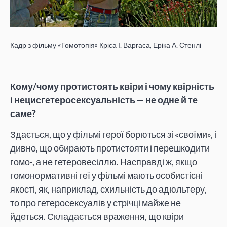
Кадр з фільму «Гомотопія» Кріса І. Варгаса, Еріка А. Стенлі
Кому/чому протистоять квіри і чому квірність
і нецисгетеросексуальність — не одне й те
саме?
Здається, що у фільмі герої борються зі «своїми», і
дивно, що обирають протистояти і перешкодити
гомо-, а не гетеровесіллю. Насправді ж, якщо
гомонормативні геї у фільмі мають особистісні
якості, як, наприклад, схильність до адюльтеру,
то про гетеросексуалів у стрічці майже не
йдеться. Складається враження, що квіри