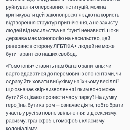
руйнування оперсивних інституцій, можна
критикувати цей законопроєкт як дію на користь
відтворення структур пригнічення, а не захисту
людей від насильства на ґрунті ненависті. Поки
держава має монополію на насильство, цей
реверанс в сторону ЛГБТКІА+ людей не може
бути гарантією наших свобод.
«Гомотопія» ставить нам багато запитань: чи
варто вдаватися до перемовин з опонентами, чи
одразу йти ховати вибухівку на їхньому весіллі?
Що означає квір-визволення і яким воно може
бути? Як цікаво провести час у парку? На думку
геро_їнь, бути квіром — означає діяти, тобто брати
участь у русі за повне звільнення: від сексизму,
расизму, трансфобії, гомофобії, класизму,
колоніалізму.