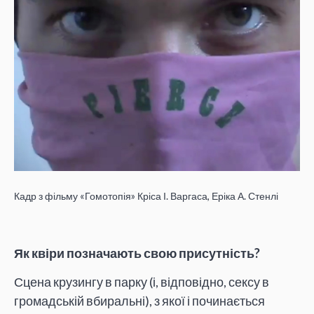
Кадр з фільму «Гомотопія» Кріса І. Варгаса, Еріка А. Стенлі
Як квіри позначають свою присутність?
Сцена крузингу в парку (і, відповідно, сексу в
громадській вбиральні), з якої і починається