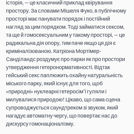
історія, — це класичний приклад квірування
простору. За словами Мішеля Фуко, в публічному
просторі має панувати порядок і постійний
нагляд за цим порядком. Тоді займатися сексом,
та ще й гомосексуальним у такому просторі, — це
радикальна дія опору, тим паче якщо ця дія є
криміналізованою. Катріона Мортімер-
Санділандс роздумує про парки як про простори
утвердження гетеронормативності. Відтак
гейський секс паплюжить охайну натуральність
міського парку, який існує для того, щоб
«природні» нуклеарні гетеросім’ї гуляли і
милувалися природою! Цікаво, що сама сцена
супроводжується саундтреком зі звуком, який
нагадує автоматну чергу, що повертає нас до
дискурсу гомонаціоналізму.