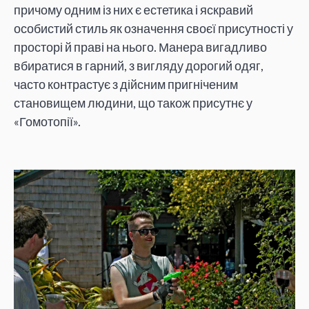
причому одним із них є естетика і яскравий
особистий стиль як означення своєї присутності у
просторі й праві на нього. Манера вигадливо
вбиратися в гарний, з вигляду дорогий одяг,
часто контрастує з дійсним пригніченим
становищем людини, що також присутнє у
«Гомотопії».