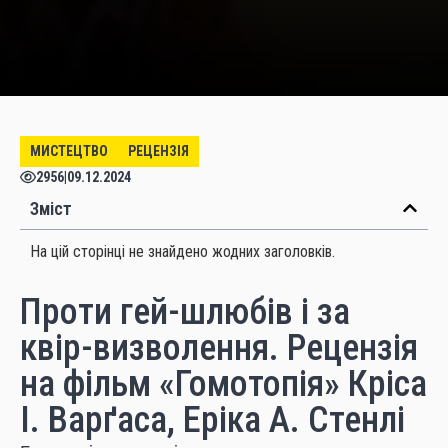
МИСТЕЦТВО
РЕЦЕНЗІЯ
2956
|
09.12.2024
Зміст
На цій сторінці не знайдено жодних заголовків.
Проти гей-шлюбів і за
квір-визволення. Рецензія
на фільм «Гомотопія» Кріса
І. Варґаса, Еріка А. Стенлі