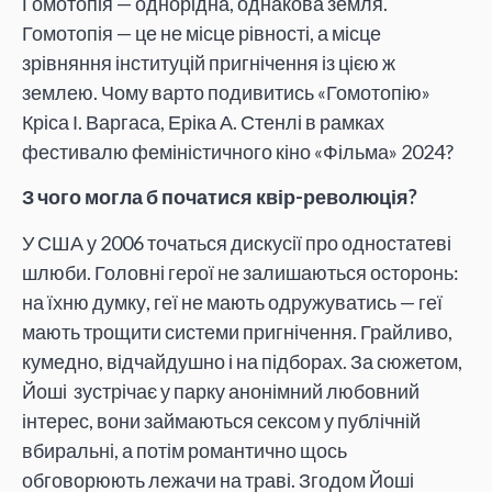
Гомотопія — однорідна, однакова земля.
Гомотопія — це не місце рівності, а місце
зрівняння інституцій пригнічення із цією ж
землею. Чому варто подивитись «Гомотопію»
Кріса І. Варгаса, Еріка А. Стенлі в рамках
фестивалю феміністичного кіно «Фільма» 2024?
З чого могла б початися квір-революція?
У США у 2006 точаться дискусії про одностатеві
шлюби. Головні герої не залишаються осторонь:
на їхню думку, геї не мають одружуватись — геї
мають трощити системи пригнічення. Грайливо,
кумедно, відчайдушно і на підборах. За сюжетом,
Йоші зустрічає у парку анонімний любовний
інтерес, вони займаються сексом у публічній
вбиральні, а потім романтично щось
обговорюють лежачи на траві. Згодом Йоші