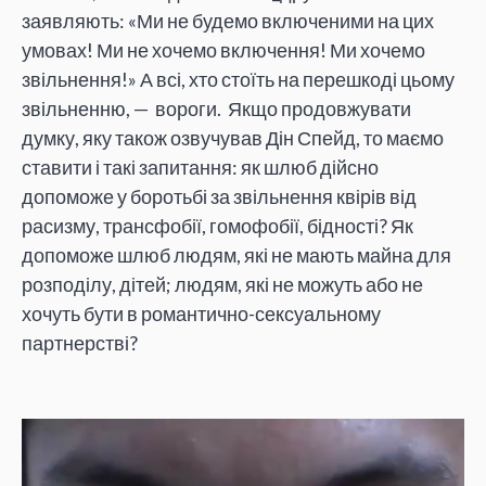
заявляють: «Ми не будемо включеними на цих
умовах! Ми не хочемо включення! Ми хочемо
звільнення!» А всі, хто стоїть на перешкоді цьому
звільненню, — вороги. Якщо продовжувати
думку, яку також озвучував Дін Спейд, то маємо
ставити і такі запитання: як шлюб дійсно
допоможе у боротьбі за звільнення квірів від
расизму, трансфобії, гомофобії, бідності? Як
допоможе шлюб людям, які не мають майна для
розподілу, дітей; людям, які не можуть або не
хочуть бути в романтично-сексуальному
партнерстві?