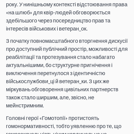
року. У нинішньому контексті відстоювання права
«на шлюб» для квір-людей обговорюється
здебільшого через посередництво прав та
інтересів військових і ветеран_ок.
З початку повномасштабного вторгнення дискусії
про доступний публічний простір, можливості для
реабілітації та протезування стало набагато
актуальнішими, бо структурне пригнічення і
виключення перетнулося з ідентичністю
військослужбови_ці й ветеран_ки. З цих же
міркувань обговорення цивільних партнерств
також стало ширшим, але, звісно, не
мейнстримним.
Головні герої «Гомотопії» протистоять
гомонормативності, тобто уявленню про те, що
гомосексуальність нічим кардинально не