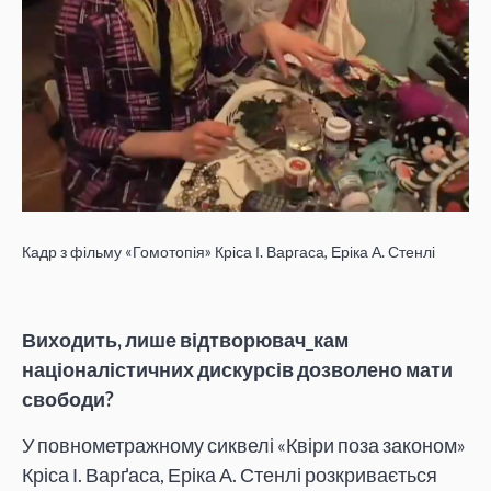
Кадр з фільму «Гомотопія» Кріса І. Варгаса, Еріка А. Стенлі
Виходить, лише відтворювач_кам
націоналістичних дискурсів дозволено мати
свободи?
У повнометражному сиквелі «Квіри поза законом»
Кріса І. Варґаса, Еріка А. Стенлі розкривається