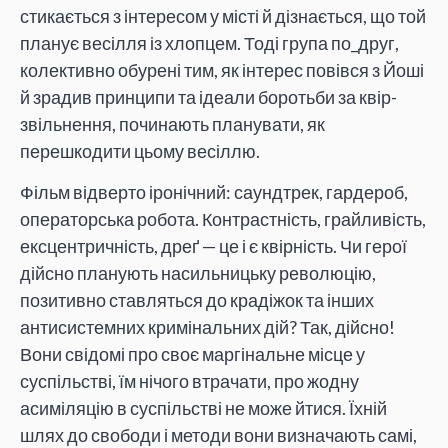
стикається з інтересом у місті й дізнається, що той
планує весілля із хлопцем. Тоді група по_друг,
колективно обурені тим, як інтерес повівся з Йоші
й зрадив принципи та ідеали боротьби за квір-
звільнення, починають планувати, як
перешкодити цьому весіллю.
Фільм відверто іронічний: саундтрек, гардероб,
операторська робота. Контрастність, грайливість,
ексцентричність, дреґ — це і є квірність. Чи герої
дійсно планують насильницьку революцію,
позитивно ставляться до крадіжок та інших
антисистемних кримінальних дій? Так, дійсно!
Вони свідомі про своє маргінальне місце у
суспільстві, їм нічого втрачати, про жодну
асиміляцію в суспільстві не може йтися. Їхній
шлях до свободи і методи вони визначають самі,