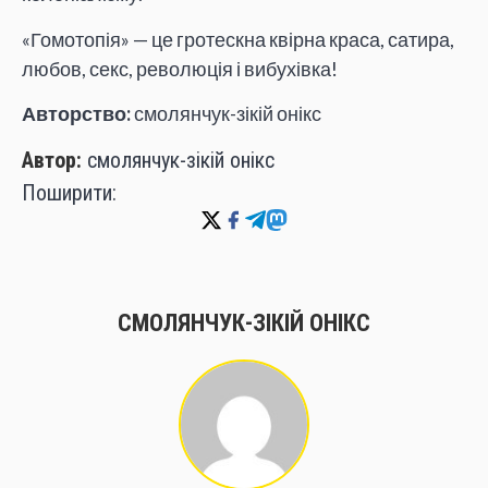
«Гомотопія» — це гротескна квірна краса, сатира,
любов, секс, революція і вибухівка!
Авторство:
смолянчук-зікій онікс
Автор:
смолянчук-зікій онікс
Поширити:
СМОЛЯНЧУК-ЗІКІЙ ОНІКС