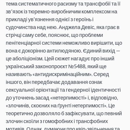
тема систематичного расизму та трансфобії та її
зв’язок із тюремно-виробничим комплексом на
прикладі ув'язнення однієї з героїнь і
судочинства над нею. Анджела Девіс, яка грає в
стрічці саму себе, пояснює, що проблеми
пенітенціарної системи неможливо вирішити, що
вона є докорінно антилюдяною. Єдиний вихід —
це аболіціонізм. Цей сюжет нагадує про інший
український законопроєкт №5488, який ще
називають «антидискримінаційним». Серед
іншого, він передбачає додавання ознак
сексуальної орієнтації та гендерної ідентичності
до уточнень засад «нетерпимості» і, відповідно,
«злочинів, скоєних на ґрунті нетерпимості». Це
теоретично дозволяло б зафіксувати, що певний
злочин скоїли з гомофобних і трансфобних
мотивів. Однак, думаючи про квір-звільнення та