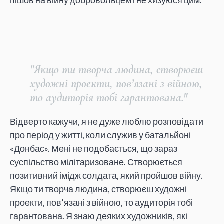
пішов на війну добровольцем і не хизуюся цим.
"Якщо ти творча людина, створюєш
художні проекти, пов’язані з війною,
то аудиторія тобі гарантована."
Відверто кажучи, я не дуже люблю розповідати
про період у житті, коли служив у батальйоні
«Донбас». Мені не подобається, що зараз
суспільство мілітаризоване. Створюється
позитивний імідж солдата, який пройшов війну.
Якщо ти творча людина, створюєш художні
проекти, пов’язані з війною, то аудиторія тобі
гарантована. Я знаю деяких художників, які