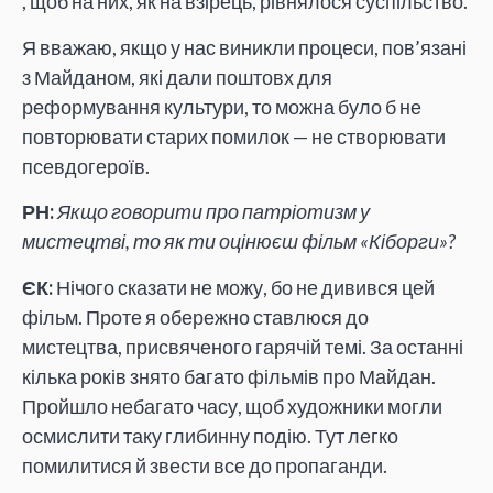
, щоб на них, як на взірець, рівнялося суспільство.
Я вважаю, якщо у нас виникли процеси, пов’язані
з Майданом, які дали поштовх для
реформування культури, то можна було б не
повторювати старих помилок — не створювати
псевдогероїв.
РН:
Якщо говорити про патріотизм у
мистецтві, то як ти оцінюєш фільм «Кіборги»?
ЄК:
Нічого сказати не можу, бо не дивився цей
фільм. Проте я обережно ставлюся до
мистецтва, присвяченого гарячій темі. За останні
кілька років знято багато фільмів про Майдан.
Пройшло небагато часу, щоб художники могли
осмислити таку глибинну подію. Тут легко
помилитися й звести все до пропаганди.