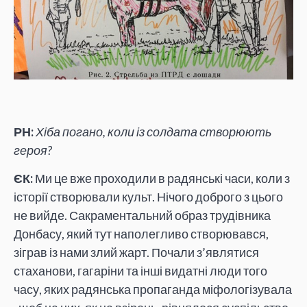
РН:
Хіба погано, коли із солдата створюють
героя?
ЄК:
Ми це вже проходили в радянські часи, коли з
історії створювали культ. Нічого доброго з цього
не вийде. Сакраментальний образ трудівника
Донбасу, який тут наполегливо створювався,
зіграв із нами злий жарт. Почали з’являтися
стаханови, гагаріни та інші видатні люди того
часу, яких радянська пропаганда міфологізувала