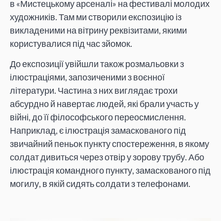
в «Мистецькому арсеналі» на фестивалі молодих
художників. Там ми створили експозицію із
викладеними на вітрину реквізитами, якими
користувалися під час зйомок.
До експозиції увійшли також розмальовки з
ілюстраціями, запозиченими з воєнної
літератури. Частина з них виглядає трохи
абсурдно й навертає людей, які брали участь у
війні, до її філософського переосмислення.
Наприклад, є ілюстрація замаскованого під
звичайний пеньок пункту спостереження, в якому
солдат дивиться через отвір у зорову трубу. Або
ілюстрація командного пункту, замаскованого під
могилу, в якій сидять солдати з телефонами.