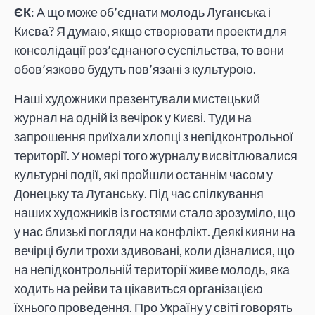
ЄК
: А що може об’єднати молодь Луганська і
Києва? Я думаю, якщо створювати проекти для
консолідації роз’єднаного суспільства, то вони
обов’язково будуть пов’язані з культурою.
Наші художники презентували мистецький
журнал на одній із вечірок у Києві. Туди на
запрошення приїхали хлопці з непідконтрольної
території. У номері того журналу висвітлювалися
культурні події, які пройшли останнім часом у
Донецьку та Луганську. Під час спілкування
наших художників із гостями стало зрозуміло, що
у нас близькі погляди на конфлікт. Деякі кияни на
вечірці були трохи здивовані, коли дізналися, що
на непідконтрольній території живе молодь, яка
ходить на рейви та цікавиться організацією
їхнього проведення. Про Україну у світі говорять