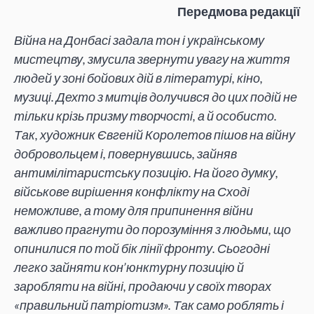
Передмова редакції
Війна на Донбасі задала тон і українському
мистецтву, змусила звернути увагу на життя
людей у зоні бойових дій в літературі, кіно,
музиці. Дехто з митців долучився до цих подій не
тільки крізь призму творчості, а й особисто.
Так, художник Євгеній Королетов пішов на війну
добровольцем і, повернувшись, зайняв
антимілітаристську позицію. На його думку,
військове вирішення конфлікту на Сході
неможливе, а тому для припинення війни
важливо прагнути до порозуміння з людьми, що
опинилися по той бік лінії фронту. Сьогодні
легко зайняти кон’юнктурну позицію й
заробляти на війні, продаючи у своїх творах
«правильний патріотизм». Так само роблять і