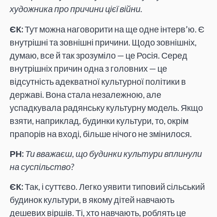
художника про причини цієї війни.
ЄК:
Тут можна наговорити на ще одне інтерв’ю. Є
внутрішні та зовнішні причини. Щодо зовнішніх,
думаю, все й так зрозуміло — це Росія. Серед
внутрішніх причин одна з головних — це
відсутність адекватної культурної політики в
державі. Вона стала незалежною, але
успадкувала радянську культурну модель. Якщо
взяти, наприклад, будинки культури, то, окрім
прапорів на вході, більше нічого не змінилося.
РН:
Ти вважаєш, що будинки культури вплинули
на суспільство?
ЄК:
Так, і суттєво. Легко уявити типовий сільський
будинок культури, в якому дітей навчають
дешевих віршів. Ті, хто навчають, роблять це