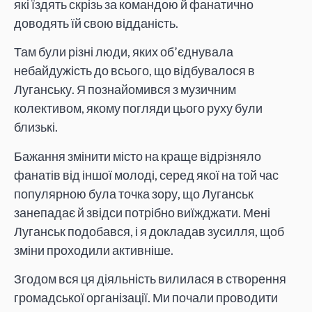
які їздять скрізь за командою й фанатично
доводять їй свою відданість.
Там були різні люди, яких об’єднувала
небайдужість до всього, що відбувалося в
Луганську. Я познайомився з музичним
колективом, якому погляди цього руху були
близькі.
Бажання змінити місто на краще відрізняло
фанатів від іншої молоді, серед якої на той час
популярною була точка зору, що Луганськ
занепадає й звідси потрібно виїжджати. Мені
Луганськ подобався, і я докладав зусилля, щоб
зміни проходили активніше.
Згодом вся ця діяльність вилилася в створення
громадської організації. Ми почали проводити