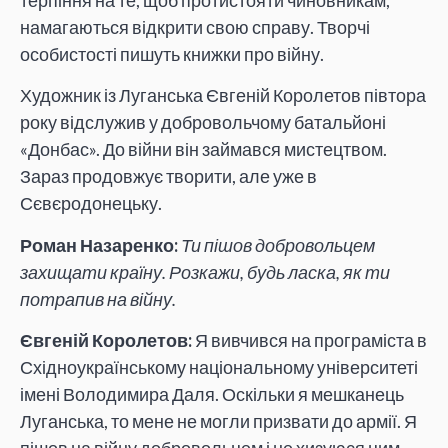
терпіння на те, щоб протистояти чиновникам,
намагаються відкрити свою справу. Творчі
особистості пишуть книжки про війну.
Художник із Луганська Євгеній Королетов півтора
року відслужив у добровольчому батальйоні
«Донбас». До війни він займався мистецтвом.
Зараз продовжує творити, але уже в
Сєвєродонецьку.
Роман Назаренко:
Ти пішов добровольцем
захищати країну. Розкажи, будь ласка, як ти
потрапив на війну.
Євгеній Королетов:
Я вивчився на програміста в
Східноукраїнському національному університеті
імені Володимира Даля. Оскільки я мешканець
Луганська, то мене не могли призвати до армії. Я