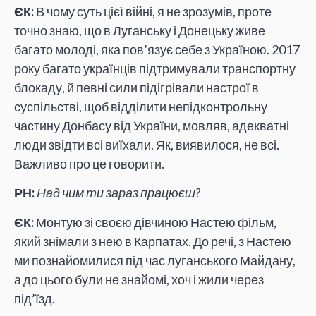
ЄК:
В чому суть цієї війні, я не зрозумів, проте
точно знаю, що в Луганську і Донецьку живе
багато молоді, яка пов’язує себе з Україною. 2017
року багато українців підтримували транспортну
блокаду, й певні сили підігрівали настрої в
суспільстві, щоб відділити непідконтрольну
частину Донбасу від України, мовляв, адекватні
люди звідти всі виїхали. Як, виявилося, не всі.
Важливо про це говорити.
РН:
Над чим ти зараз працюєш?
ЄК:
Монтую зі своєю дівчиною Настею фільм,
який знімали з нею в Карпатах. До речі, з Настею
ми познайомилися під час луганського Майдану,
а до цього були не знайомі, хоч і жили через
під’їзд.