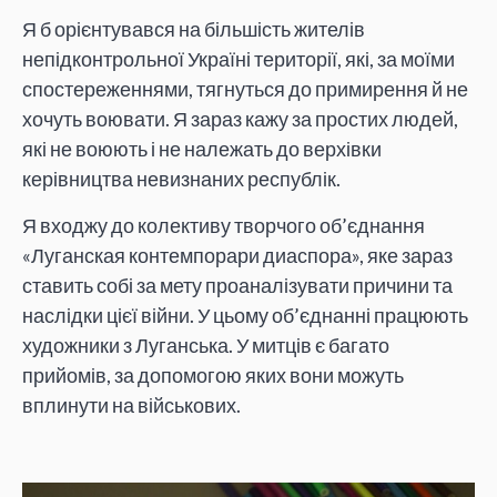
Я б орієнтувався на більшість жителів
непідконтрольної Україні території, які, за моїми
спостереженнями, тягнуться до примирення й не
хочуть воювати. Я зараз кажу за простих людей,
які не воюють і не належать до верхівки
керівництва невизнаних республік.
Я входжу до колективу творчого об’єднання
«Луганская контемпорари диаспора», яке зараз
ставить собі за мету проаналізувати причини та
наслідки цієї війни. У цьому об’єднанні працюють
художники з Луганська. У митців є багато
прийомів, за допомогою яких вони можуть
вплинути на військових.