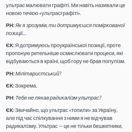
ультрас малювати графіті. Ми навіть називали це
новою течією «ультрасграфіті».
РН:
Як я зрозумів, ти дотримуєшся поміркованої
позиції…
ЄК:
Я дотримуюсь проукраїнської позиції, проте
пропоную ретельніше осмислювати процеси, які
відбуваються в країні, щоб гору не брав популізм.
РН:
Мілітаристський?
ЄК:
Зокрема.
РН:
Тебе не лякав радикалізм ультрас?
ЄК:
Звичайно, що ультрас «топили» за Україну,
але під час спілкування з ними я не відчував
радикалізму. Ультрас — це не тільки бешкетники,