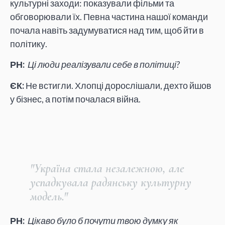
культурні заходи: показували фільми та
обговорювали їх. Певна частина нашої команди
почала навіть задумуватися над тим, щоб йти в
політику.
РН:
Ці люди реалізували себе в політиці?
ЄК:
Не встигли. Хлопці дорослішали, дехто йшов
у бізнес, а потім почалася війна.
"Україна стала незалежною, але
успадкувала радянську культурну
модель."
РН:
Цікаво було б почути твою думку як