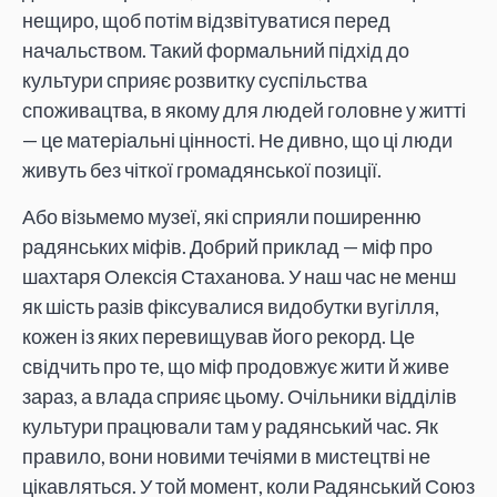
нещиро, щоб потім відзвітуватися перед
начальством. Такий формальний підхід до
культури сприяє розвитку суспільства
споживацтва, в якому для людей головне у житті
— це матеріальні цінності. Не дивно, що ці люди
живуть без чіткої громадянської позиції.
Або візьмемо музеї, які сприяли поширенню
радянських міфів. Добрий приклад — міф про
шахтаря Олексія Стаханова. У наш час не менш
як шість разів фіксувалися видобутки вугілля,
кожен із яких перевищував його рекорд. Це
свідчить про те, що міф продовжує жити й живе
зараз, а влада сприяє цьому. Очільники відділів
культури працювали там у радянський час. Як
правило, вони новими течіями в мистецтві не
цікавляться. У той момент, коли Радянський Союз