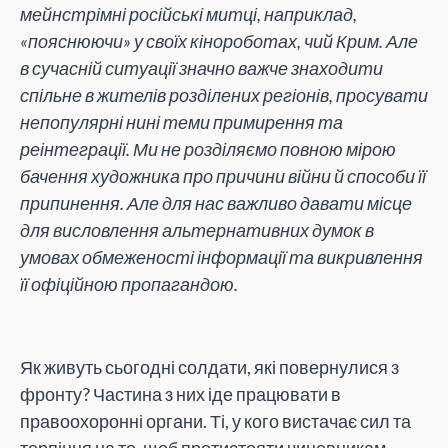
мейнстрімні російські митці, наприклад,
«пояснюючи» у своїх кінороботах, чий Крим. Але
в сучасній ситуації значно важче знаходити
спільне в жителів розділених регіонів, просувати
непопулярні нині теми примирення та
реінтеграції. Ми не розділяємо повною мірою
бачення художника про причини війни й способи її
припинення. Але для нас важливо давати місце
для висловлення альтернативних думок в
умовах обмеженості інформації та викривлення
її офіційною пропагандою.
Як живуть сьогодні солдати, які повернулися з
фронту? Частина з них іде працювати в
правоохоронні органи. Ті, у кого вистачає сил та