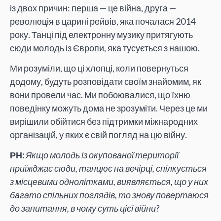
із двох причин: перша — це війна, друга —
революція в царині рейвів, яка почалася 2014
року. Танці під електронну музику притягують
сюди молодь із Європи, яка тусується з нашою.
Ми розуміли, що ці хлопці, коли повернуться
додому, будуть розповідати своїм знайомим, як
вони провели час. Ми побоювалися, що їхню
поведінку можуть дома не зрозуміти. Через це ми
вирішили обійтися без підтримки міжнародних
організацій, у яких є свій погляд на цю війну.
РН:
Якщо молодь із окупованої території
приїжджає сюди, танцює на вечірці, спілкується
з місцевими однолітками, виявляється, що у них
багато спільних поглядів, то знову повертаюся
до запитання, в чому суть цієї війни?