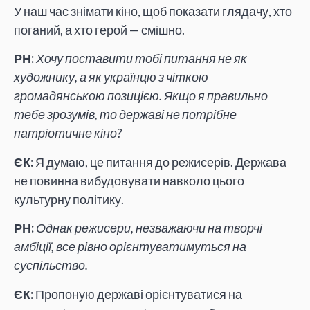
У наш час знімати кіно, щоб показати глядачу, хто
поганий, а хто герой — смішно.
РН:
Хочу поставити тобі питання не як
художнику, а як українцю з чіткою
громадянською позицією. Якщо я правильно
тебе зрозумів, то державі не потрібне
патріотичне кіно?
ЄК:
Я думаю, це питання до режисерів. Держава
не повинна вибудовувати навколо цього
культурну політику.
РН:
Однак режисери, незважаючи на творчі
амбіції, все рівно орієнтуватимуться на
суспільство.
ЄК:
Пропоную державі орієнтуватися на