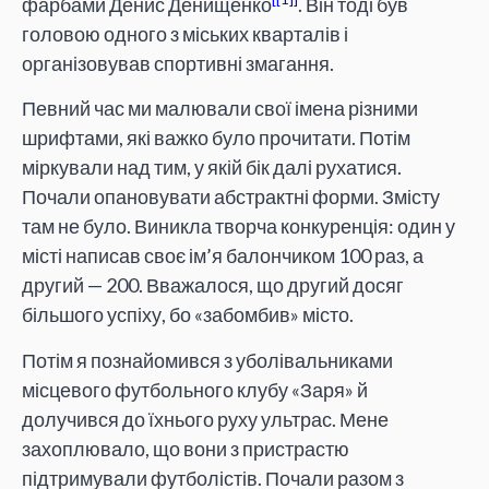
фарбами Денис Денищенко
. Він тоді був
головою одного з міських кварталів і
організовував спортивні змагання.
Певний час ми малювали свої імена різними
шрифтами, які важко було прочитати. Потім
міркували над тим, у якій бік далі рухатися.
Почали опановувати абстрактні форми. Змісту
там не було. Виникла творча конкуренція: один у
місті написав своє ім’я балончиком 100 раз, а
другий — 200. Вважалося, що другий досяг
більшого успіху, бо «забомбив» місто.
Потім я познайомився з уболівальниками
місцевого футбольного клубу «Заря» й
долучився до їхнього руху ультрас. Мене
захоплювало, що вони з пристрастю
підтримували футболістів. Почали разом з