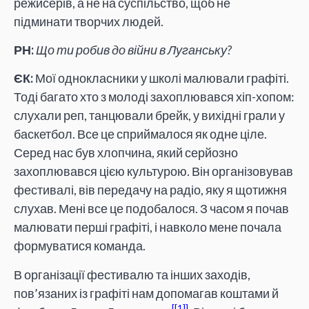
режисерів, а не на суспільство, щоб не
підминати творчих людей.
РН:
Що ти робив до війни в Луганську?
ЄК:
Мої однокласники у школі малювали графіті.
Тоді багато хто з молоді захоплювався хіп-хопом:
слухали реп, танцювали брейк, у вихідні грали у
баскетбол. Все це сприймалося як одне ціле.
Серед нас був хлопчина, який серйозно
захоплювався цією культурою. Він організовував
фестивалі, вів передачу на радіо, яку я щотижня
слухав. Мені все це подобалося. З часом я почав
малювати перші графіті, і навколо мене почала
формуватися команда.
В організації фестивалю та інших заходів,
пов’язаних із графіті нам допомагав коштами й
[1]