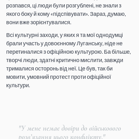
розпався, ці люди були розгублені, не знали з
якого боку й кому «підспівувати». Зараз, думаю,
вони вже зорієнтувалися.
Всі культурні заходи, у яких я та мої однодумці
брали участь у довоєнному Луганську, ніде не
перетиналися з офіційною культурою. Ба більше,
творчі люди, здатні критично мислити, завжди
трималися осторонь від неї. Це був, так би
мовити, умовний протест проти офіційної
культури.
"У мене немає довіри до військового
розв’язання цього конфлікту."