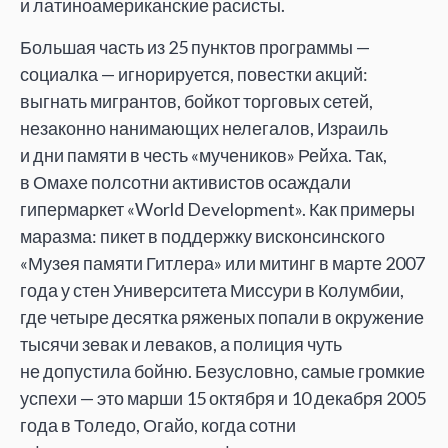
и латиноамериканские расисты.
Большая часть из 25 пунктов программы —
социалка — игнорируется, повестки акций:
выгнать мигрантов, бойкот торговых сетей,
незаконно нанимающих нелегалов, Израиль
и дни памяти в честь «мучеников» Рейха. Так,
в Омахе полсотни активистов осаждали
гипермаркет «World Development». Как примеры
маразма: пикет в поддержку висконсинского
«Музея памяти Гитлера» или митинг в марте 2007
года у стен Университета Миссури в Колумбии,
где четыре десятка ряженых попали в окружение
тысячи зевак и леваков, а полиция чуть
не допустила бойню. Безусловно, самые громкие
успехи — это марши 15 октября и 10 декабря 2005
года в Толедо, Огайо, когда сотни