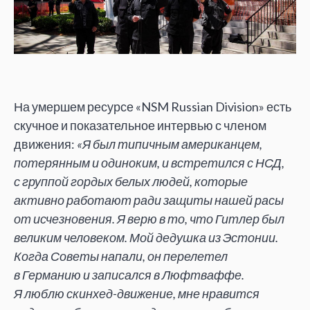
На умершем ресурсе «NSM Russian Division» есть
скучное и показательное интервью с членом
движения:
«Я был типичным американцем,
потерянным и одиноким, и встретился с НСД,
с группой гордых белых людей, которые
активно работают ради защиты нашей расы
от исчезновения. Я верю в то, что Гитлер был
великим человеком. Мой дедушка из Эстонии.
Когда Советы напали, он перелетел
в Германию и записался в Люфтваффе.
Я люблю скинхед-движение, мне нравится