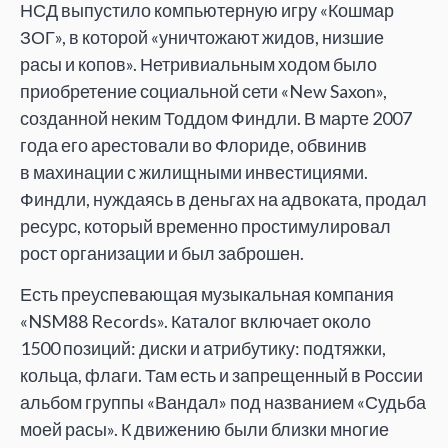
НСД выпустило компьютерную игру «Кошмар
ЗОГ», в которой «уничтожают жидов, низшие
расы и копов». Нетривиальным ходом было
приобретение социальной сети «New Saxon»,
созданной неким Тоддом Финдли. В марте 2007
года его арестовали во Флориде, обвинив
в махинации с жилищными инвестициями.
Финдли, нуждаясь в деньгах на адвоката, продал
ресурс, который временно простимулировал
рост организации и был заброшен.
Есть преуспевающая музыкальная компания
«NSM88 Records». Каталог включает около
1500 позиций: диски и атрибутику: подтяжки,
кольца, флаги. Там есть и запрещенный в России
альбом группы «Вандал» под названием «Судьба
моей расы». К движению были близки многие