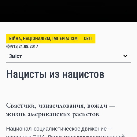
ВІЙНА, НАЦІОНАЛІЗМ, ІМПЕРІАЛІЗМ
СВІТ
913
|
24.08.2017
Зміст
Нацисты из нацистов
Свастики, изнасилования, вожди
—
жизнь американских расистов
Национал-социалистическое движение
—
сделано в
США. Люди, марширующие в
черной