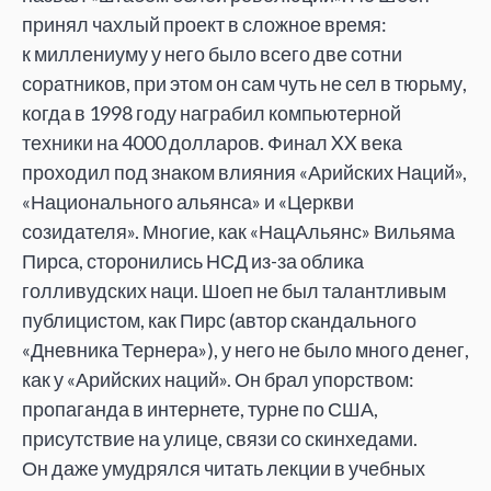
принял чахлый проект в
сложное время:
к
миллениуму у
него было всего две сотни
соратников, при этом он
сам чуть не
сел в
тюрьму,
когда в
1998 году награбил компьютерной
техники на
4000
долларов. Финал XX
века
проходил под знаком влияния
«
Арийских Наций
»
,
«
Национального альянса
»
и
«
Церкви
созидателя
»
. Многие, как
«
НацАльянс
»
Вильяма
Пирса, сторонились НСД из-за облика
голливудских наци. Шоеп не
был талантливым
публицистом, как Пирс (автор скандального
«
Дневника Тернера
»
), у
него не
было много денег,
как у
«
Арийских наций
»
. Он
брал упорством:
пропаганда в
интернете, турне по
США,
присутствие на
улице, связи со
скинхедами.
Он
даже умудрялся читать лекции в
учебных