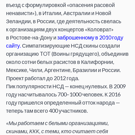
въезд с формулировкой «опасения расовой
ненависти»), в Италии, Австралии и Новой
Зеландии, в России, где деятельность свелась
к организациям двух концертов «Коловрат»
в Ростове-на-Дону и
заброшенному в 2010 году
сайту.
Симпатизирующие НСД скины создали
организацию TOT (Воины грядущего), объединив
около сотни белых расистов в Калифорнии,
Мексике, Чили, Аргентине, Бразилии и России.
Проект работал до 2012 года.
Пик популярности НСД — конец нулевых. В 2009
году насчитывалось 700–1000 человек. К 2016
году пришелся определенный отток народа —
теперь там всего 400 участников.
«Мы работаем с белыми организациями,
скинами, ККК, с теми, кто считает себя