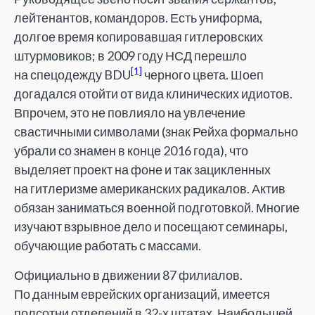
лейтенантов, командоров. Есть униформа,
долгое время копировавшая гитлеровских
штурмовиков; в 2009 году НСД перешло
[1]
на спецодежду BDU
черного цвета. Шоеп
догадался отойти от вида клинических идиотов.
Впрочем, это не повлияло на увлечение
свастичными символами (знак Рейха формально
убрали со знамен в конце 2016 года), что
выделяет проект на фоне и так зацикленных
на гитлеризме американских радикалов. Актив
обязан заниматься военной подготовкой. Многие
изучают взрывное дело и посещают семинары,
обучающие работать с массами.
Официально в движении 87 филиалов.
По данным еврейских организаций, имеется
полсотни отделений в 32-х штатах. Наибольшей