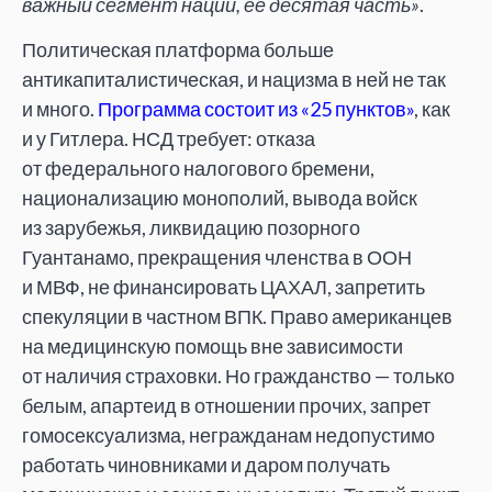
важный сегмент нации, ее
десятая часть
»
.
Политическая платформа больше
антикапиталистическая, и
нацизма в
ней не
так
и
много.
Программа состоит из
«
25
пунктов
»
, как
и
у
Гитлера. НСД требует: отказа
от
федерального налогового бремени,
национализацию монополий, вывода войск
из
зарубежья, ликвидацию позорного
Гуантанамо, прекращения членства в
ООН
и
МВФ, не
финансировать ЦАХАЛ, запретить
спекуляции в
частном ВПК. Право американцев
на
медицинскую помощь вне зависимости
от
наличия страховки. Но
гражданство
—
только
белым, апартеид в
отношении прочих, запрет
гомосексуализма, негражданам недопустимо
работать чиновниками и
даром получать