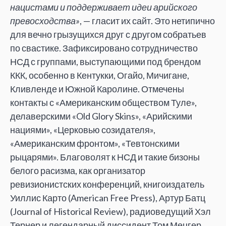
нацистами и поддерживает идеи арийского
превосходства»
, — гласит их сайт. Это нетипично
для вечно грызущихся друг с другом собратьев
по свастике. Зафиксировано сотрудничество
НСД с группами, выступающими под брендом
ККК, особенно в Кентукки, Огайо, Мичигане,
Кливленде и Южной Каролине. Отмечены
контакты с «Американским обществом Туле»,
делаверскими «Old Glory Skins», «Арийскими
нациями», «Церковью созидателя»,
«Американским фронтом», «Тевтонскими
рыцарями». Благоволят к НСД и такие бизоны
белого расизма, как организатор
ревизионистских конференций, книгоиздатель
Уиллис Карто (American Free Press), Артур Батц
(Journal of Historical Review), радиоведущий Хэл
Тернер и легендарный диссидент Том Мецгер.