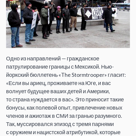
Одно из направлений — гражданское
патрулирование границы с Мексикой. Нью-
йоркский бюллетень «The Stormtrooper» гласит:
«Если вы ариец, проживаете на Юге, и вас
волнует будущее ваших детей и Америки,
то страна нуждается в вас». Это приносит такие
бонусы, как полевой опыт, привлечение новых
членов и ажиотаж в СМИ за гранью разумного.
Так, муссировался эпизод с тремя парнями
с оружием и нацистской атрибутикой, которые