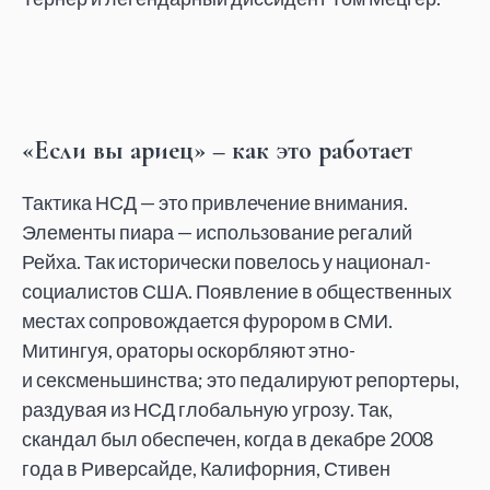
«Если вы ариец» – как это работает
Тактика НСД — это привлечение внимания.
Элементы пиара — использование регалий
Рейха. Так исторически повелось у национал-
социалистов США. Появление в общественных
местах сопровождается фурором в СМИ.
Митингуя, ораторы оскорбляют этно-
и сексменьшинства; это педалируют репортеры,
раздувая из НСД глобальную угрозу. Так,
скандал был обеспечен, когда в декабре 2008
года в Риверсайде, Калифорния, Стивен