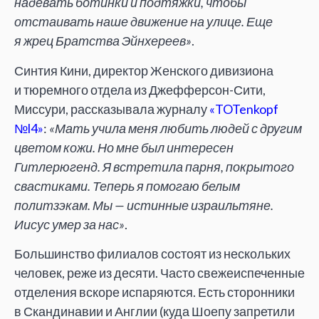
надевать ботинки и подтяжки, чтобы
отстаивать наше движение на улице. Еще
я жрец Братства Эйнхереев»
.
Синтия Кини, директор Женского дивизиона
и тюремного отдела из Джефферсон-Сити,
Миссури, рассказывала журналу
«TOTenkopf
№l4»
:
«Мать учила меня любить людей с другим
цветом кожи. Но мне был интересен
Гитлерюгенд. Я встретила парня, покрытого
свастиками. Теперь я помогаю белым
политзэкам. Мы — истинные израильтяне.
Иисус умер за нас»
.
Большинство филиалов состоят из нескольких
человек, реже из десяти. Часто свежеиспеченные
отделения вскоре испаряются. Есть сторонники
в Скандинавии и Англии (куда Шоепу запретили