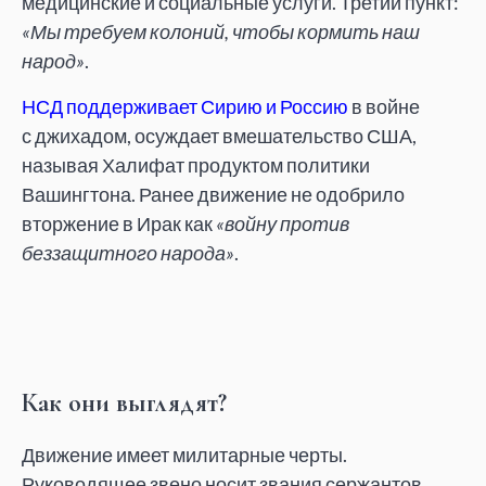
медицинские и
социальные услуги. Третий пункт:
«
Мы
требуем колоний, чтобы кормить наш
народ
»
.
НСД поддерживает Сирию и
Россию
в
войне
с
джихадом, осуждает вмешательство США,
называя Халифат продуктом политики
Вашингтона. Ранее движение не
одобрило
вторжение в
Ирак как
«
войну против
беззащитного народа
»
.
Как они выглядят?
Движение имеет милитарные черты.
Руководящее звено носит звания сержантов,