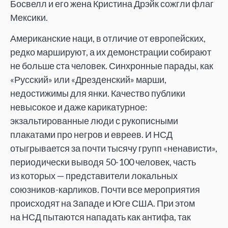
Босвелл и его жена Кристина Дрэйк сожгли флаг
Мексики.
Американские наци, в отличие от европейских,
редко маршируют, а их демонстрации собирают
не больше ста человек. Синхронные парады, как
«Русский» или «Дрезденский» марши,
недостижимы для янки. Качество публики
невысокое и даже карикатурное:
экзальтированные люди с рукописными
плакатами про негров и евреев. И НСД
отыгрывается за почти тысячу групп «ненависти»,
периодически выводя 50-100 человек, часть
из которых — представители локальных
союзников-карликов. Почти все мероприятия
происходят на Западе и Юге США. При этом
на НСД пытаются нападать как антифа, так