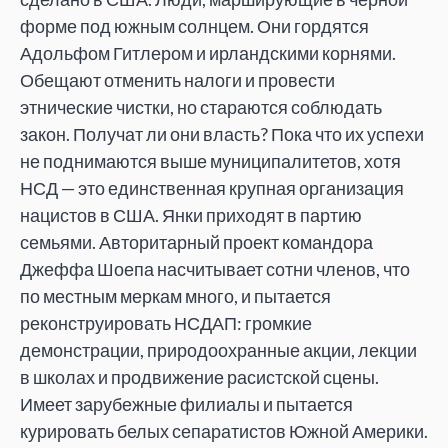
форме под южным солнцем. Они гордятся
Адольфом Гитлером и
ирландскими корнями.
Обещают отменить налоги и
провести
этнические чистки, но
стараются соблюдать
закон. Получат
ли они власть? Пока что их
успехи
не
поднимаются выше муниципалитетов, хотя
НСД
—
это единственная крупная организация
нацистов в
США. Янки приходят в
партию
семьями. Авторитарный проект командора
Джеффа Шоепа насчитывает сотни членов, что
по
местным меркам много, и
пытается
реконструировать НСДАП: громкие
демонстрации, природоохранные акции, лекции
в
школах и
продвижение расистской сцены.
Имеет зарубежные филиалы и
пытается
курировать белых сепаратистов Южной Америки.