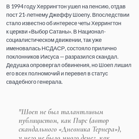
В
1994 году Херрингтон ушел на
пенсию, отдав
пост 21-летнему Джеффу Шоепу. Впоследствии
стало известно об
интересе четы Херрингтон
к
церкви
«
Выбор Сатаны
»
. В
Национал-
социалистическом движении, так уже
именовалась НСДАСР, состояло прилично
поклонников Иисуса
—
разразился скандал.
Дедушка опровергал обвинения, но
Шоеп лишил
его всех полномочий и
перевел в
статус
свадебного генерала.
"Шоеп не
был талантливым
публицистом, как Пирс (автор
скандального
«
Дневника Тернера
»
),
у
него не
было много денег, как