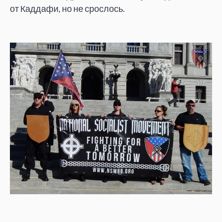
от
Каддафи, но
не
срослось.