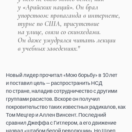
у
«
Арийских наций
»
. Он
брал
упорством: пропаганда в
интернете,
турне по
США, присутствие
на
улице, связи со
скинхедами.
Он
даже умудрялся читать лекции
в
учебных заведениях."
Новый лидер прочитал
«
Мою борьбу
»
в
10
лет
и
поставил цель
—
распространить НСД
по
стране, наладив сотрудничество с
другими
группами расистов. Вскоре он
получил
покровительство таких известных радикалов, как
Том Мецгер и
Аллен Винсент. Последний
сравнил Джеффа с
Гитлером, а
его движение
назвал
«
штабом белой революции
»
. Но
Шоеп