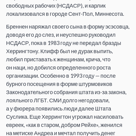
свободных рабочих (НСДАСР), и
карлик
локализовался в
городе Сент-Пол, Миннесота.
Бреннен наряжал своего сына в
форму эсэсовца,
доводя его до
слез, и
неуспешно руководил
НСДАСР, пока в
1983 году не
передал бразды
Херрингтону. Клифф был не
дурак выпить,
любил приставать к
женщинам, крича, что
он
наци, но
добился определенного роста
организации. Особенно в
1993 году
—
после
бурного посещения в
форме штурмовиков
Законодательного собрания штата из-за закона,
лояльного ЛГБТ. СМИ долго негодовали,
а
у
фюрера появились люди далее Штата
Суслика. Еще Херрингтон угрожал насиловать
евреек,
«
как в
старом, добром Рейхе
»
, женился
на
метиске Андреа и
мечтал получить денег