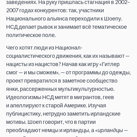
заведениях. На
руку пришлась стагнация в
2002
–
2007 годах конкурентов: так, участники
Национального альянса переходили к
Шоепу.
НСД делает рывок и
занимает всё тематическое
политическое поле.
Чего хотят люди из
Национал-
социалистического движения, как их
называют
—
нацисты из
нацистов? Начав как игру
«
Гитлер
смог
—
и
мы
сможем
»
,
—
от
программы до
одежды,
проект превратился в
заметное сообщество
янки, рассерженных мультикультурностью.
Идеологизмы НСД метят в
мигрантов, геев
и
апеллируют к
старой Америке. Изучая
публицистику, нетрудно заметить ирландские
мотивы. Шоеп говорит, что в
партии
преобладают немцы и
ирландцы, а
«
ирландцы
—