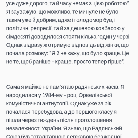
усе дуже дорого, та й часу немає з цією роботою”.
Я зауважую, що можливо, те минуле не було
таким уже й добрим, адже і голодомор був, і
політичні репресії, та й за дешевою ковбасою у
сімдесяті доводилося стояти кілька годин у черзі.
Однак відразу ж отримую відповідь від жінки, що
почала розмову: “Я й не кажу, що було краще. Це
не те, щоб раніше – краще, просто тепер гірше”.
Сама я майже не пам’ятаю радянських часів. Я
народилася у 1984-му – році Орвелівської
комуністичної антиутопії. Однак уже за рік
почалася перебудова, а до першого класу я
пішла через тиждень після проголошення
незалежності України. Я знаю, що Радянський
Союз був тоталітарною державою без жодної