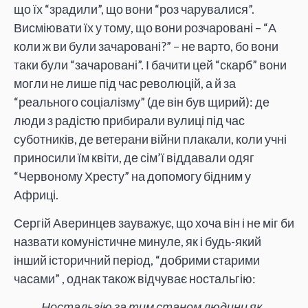
що їх “зрадили”, що вони “роз чарувалися”.
Висміювати їх у тому, що вони розчаровані – “А
коли ж ви були зачаровані?” – не варто, бо вони
таки були “зачаровані”. І бачити цей “скарб” вони
могли не лише під час революцій, а й за
“реального соціалізму” (де він був щирий): де
люди з радістю прибирали вулиці під час
суботників, де ветерани війни плакали, коли учні
приносили їм квіти, де сім’ї віддавали одяг
“Червоному Хресту” на допомогу бідним у
Африці.
Сергій Аверинцев зауважує, що хоча він і не міг би
назвати комуністичне минуле, як і будь-який
інший історичний період, “добрими старими
часами” , однак також відчуває ностальгію:
Ностальгію за тим станом людини як