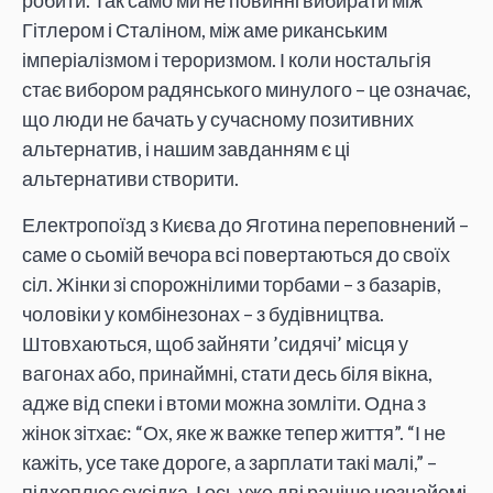
робити. Так само ми не повинні вибирати між
Гітлером і Сталіном, між аме риканським
імперіалізмом і тероризмом. І коли ностальгія
стає вибором радянського минулого – це означає,
що люди не бачать у сучасному позитивних
альтернатив, і нашим завданням є ці
альтернативи створити.
Електропоїзд з Києва до Яготина переповнений –
саме о сьомій вечора всі повертаються до своїх
сіл. Жінки зі спорожнілими торбами – з базарів,
чоловіки у комбінезонах – з будівництва.
Штовхаються, щоб зайняти ’сидячі’ місця у
вагонах або, принаймні, стати десь біля вікна,
адже від спеки і втоми можна зомліти. Одна з
жінок зітхає: “Ох, яке ж важке тепер життя”. “І не
кажіть, усе таке дороге, а зарплати такі малі,” –
підхоплює сусідка. І ось уже дві раніше незнайомі