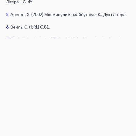
Літера.– С. 45.
5
. Aрендт, Х. (2002) Між минулим і майбутнім.– К.: Дух і Літера.
6
. Вейль, С. (іbid.) C.81.
7
. Zizek, S. Lenin shot at Finland Station // London Review of
Books, 18.07.2005.
[link]
8
. Stenning, A. (2005) Re-placing work: economic
transformations and the shape of a community in a post-
communist Poland. In: Work, Employment and Society, 19 (2).
P.237.
Автор:
Анастасія Рябчук
Поширити: