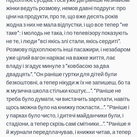
жінки ведуть розмову, немов давні подруги: про
ціни на продукти, про те, що вже десять років
жодна з них не мала відпустки, і що все тепер “не
таке”: і молодь не така, і по телевізору показують
не те, і люди “всі якісь злі стали, якісь сердиті”.
Розмову підхоплюють інші пасажири, і незабаром
уже цілий вагон нарікає на важке життя, лає
владу і згадує минуле з “ковбасою за два
двадцять”. “Он раніше гуртки для дітей були
безкоштовні, а тепер нікуди ж їх не запишеш, бо та
ж музична школа стільки коштує…”. “Раніше не
треба було думати, чи вистачить зарплати, навіть
щось можна було на книжку покласти…”. “Раніше і
у парках було чисто, і дитячі майданчики були, і
стадіони, а тепер скрізь самі смітники…”. “Раніше я
й журнали передплачував, і книжки читав, а тепер