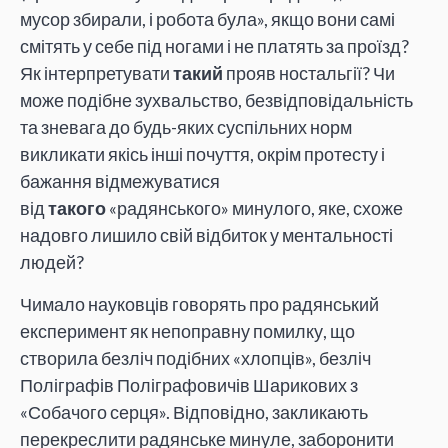
мусор збирали, і робота була», якщо вони самі
смітять у себе під ногами і не платять за проїзд?
Як інтерпретувати
такий
прояв ностальгії? Чи
може подібне зухвальство, безвідповідальність
та зневага до будь-яких суспільних норм
викликати якісь інші почуття, окрім протесту і
бажання відмежуватися
від
такого
«радянського» минулого, яке, схоже
надовго лишило свій відбиток у ментальності
людей?
Чимало науковців говорять про радянський
експеримент як непоправну помилку, що
створила безліч подібних «хлопців», безліч
Поліграфів Поліграфовичів Шарикових з
«Собачого серця». Відповідно, закликають
перекреслити радянське минуле, заборонити