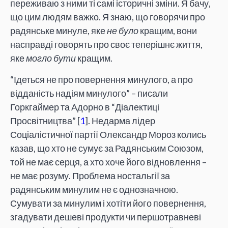
переживаю з ними ті самі історичні зміни. Я бачу,
що цим людям важко. Я знаю, що говорячи про
радянське минуле, яке
не було
кращим, вони
насправді говорять про своє теперішнє життя,
яке
могло бути
кращим.
“Ідеться не про повернення минулого, а про
відданість надіям минулого” – писали
Горкгаймер та Адорно в “Діалектиці
Просвітництва” [
1
]. Недарма лідер
Соціалістичної партії Олександр Мороз колись
казав, що хто не сумує за Радянським Союзом,
той не має серця, а хто хоче його відновлення –
не має розуму. Проблема ностальгії за
радянським минулим не є однозначною.
Сумувати за минулим і хотіти його повернення,
згадувати дешеві продукти чи першотравневі