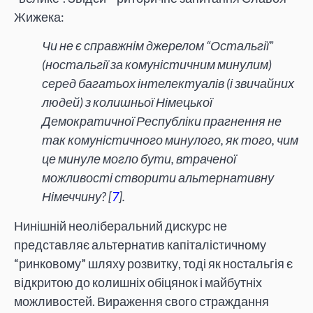
Жижека:
Чи не є справжнім джерелом “Остальгії”
(ностальгії за комуністичним минулим)
серед багатьох інтелектуалів (і звичайних
людей) з колишньої Німецької
Демократичної Республіки прагнення не
так комуністичного минулого, як того, чим
це минуле могло бути, втраченої
можливості створити альтернативну
Німеччину? [
7
].
Нинішній неоліберальний дискурс не
представляє альтернатив капіталістичному
“ринковому” шляху розвитку, тоді як ностальгія є
відкритою до колишніх обіцянок і майбутніх
можливостей. Вираження свого страждання