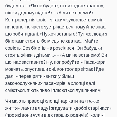
будемо!» – «Як не будете, то виходьте з вагону,
пішки додому підете!» – «А ми не підемо!».
Контролер ніяковіє – з таким зухвальством він,
напевне, не часто зустрічається, тому й не знає,
що робити далі. «Ну хоч встаньте! Тут же люди з
білетами стоять, бо місць не хватає… Майте
совість. Без білетів – а розсілися! Он бабушки
стоять, жінки з дітьми…» – «А ми не встанемо! Ви
шо, нас заставите? Ну, попробуйте!» Пасажири
мовчать, опустивши очі. Контролер зітхає і йде
далі – перевіряти квитки у більш
законослухняних пасажирів, а хлопці далі
сміються, п’ють пиво і плюються лушпинням.
Чи мають право ці хлопці нарікати на «тяжке
життя», лаяти владу і згадувати «добрі старі часи»
(про які вони чули від старших родичів), коли «і