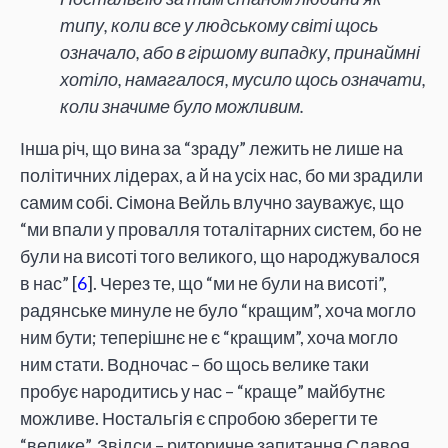
типу, коли все у людському світі щось
означало, або в гіршому випадку, принаймні
хотіло, намагалося, мусило щось означати,
коли значиме було можливим.
Інша річ, що вина за “зраду” лежить не лише на
політичних лідерах, а й на усіх нас, бо ми зрадили
самим собі. Сімона Вейль влучно зауважує, що
“ми впали у провалля тоталітарних систем, бо не
були на висоті того великого, що народжувалося
в нас” [
6
]. Через те, що “ми не були на висоті”,
радянське минуле не було “кращим”, хоча могло
ним бути; теперішнє не є “кращим”, хоча могло
ним стати. Водночас – бо щось велике таки
пробує народитись у нас – “краще” майбутнє
можливе. Ностальгія є спробою зберегти те
“велике”. Звідси – риторичне запитання Славоя