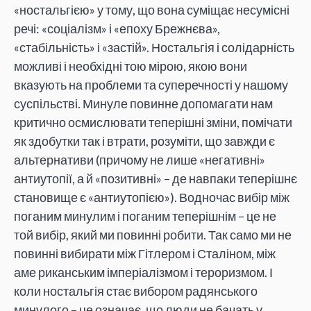
«ностальгією» у тому, що вона суміщає несумісні
речі: «соціалізм» і «епоху Брежнєва»,
«стабільність» і «застій». Ностальгія і солідарність
можливі і необхідні тою мірою, якою вони
вказують на проблеми та суперечності у нашому
суспільстві. Минуле повинне допомагати нам
критично осмислювати теперішні зміни, помічати
як здобутки так і втрати, розуміти, що завжди є
альтернативи (причому не лише «негативні»
антиутопії, а й «позитивні» – де навпаки теперішнє
становище є «антиутопією»). Водночас вибір між
поганим минулим і поганим теперішнім – це не
той вибір, який ми повинні робити. Так само ми не
повинні вибирати між Гітлером і Сталіном, між
аме риканським імперіалізмом і тероризмом. І
коли ностальгія стає вибором радянського
минулого – це означає, що люди не бачать у