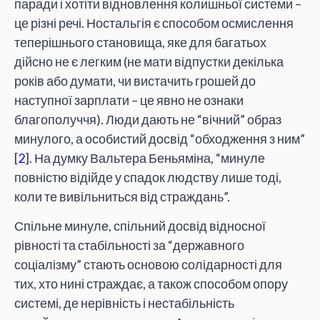
паради і хотіти відновлення колишньої системи –
це різні речі. Ностальгія є способом осмислення
теперішнього становища, яке для багатьох
дійсно не є легким (не мати відпустки декілька
років або думати, чи вистачить грошей до
наступної зарплати – це явно не ознаки
благополуччя). Люди дають не “вічний” образ
минулого, а особистий досвід “обходження з ним”
[
2
]. На думку Вальтера Беньяміна, “минуле
повністю відійде у спадок людству лише тоді,
коли те вивільниться від страждань”.
Спільне минуле, спільний досвід відносної
рівності та стабільності за “державного
соціалізму” стають основою солідарності для
тих, хто нині страждає, а також способом опору
системі, де нерівність і нестабільність