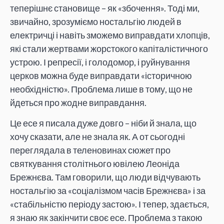
теперішнє становище – як «збочення». Тоді ми,
звичайно, зрозуміємо ностальгію людей в
електричці і навіть зможемо виправдати хлопців,
які стали жертвами жорстокого капіталістичного
устрою. І репресії, і голодомор, і руйнування
церков можна буде виправдати «історичною
необхідністю». Проблема лише в тому, що не
йдеться про жодне виправдання.
Це есе я писала дуже довго – ніби й знала, що
хочу сказати, але не знала як. А от сьогодні
переглядала в теленовинах сюжет про
святкування столітнього ювілею Леоніда
Брежнєва. Там говорили, що люди відчувають
ностальгію за «соціалізмом часів Брежнєва» і за
«стабільністю періоду застою». І тепер, здається,
я знаю як закінчити своє есе. Проблема з такою