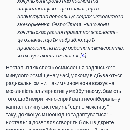
хочуть контролю над наймом та
націоналізацією – це означає, що їх
невідступно переслідує страх цілковитого
знекорінення, безробіття. Якщо вони
хочуть скасування приватної власності –
це означає, що їм набридло, що їх
приймають на місце роботи як іммігрантів,
яких пускають з милості. [
4
]
Ностальгія як спосіб осмислення радянського
минулого розміщена у часі, у якому відбуваються
радикальні зміни. Таким чином вона вказує на
можливість альтернатив у майбутньому. Замість
того, щоб некритично сприймати неоліберальну
капіталістичну систему як “єдино можливу” –
таку, до якої усім необхідно “адаптуватися” –
ностальгія дозволяє створити більш відкрите
ставлення до майбутнього як потенційного,