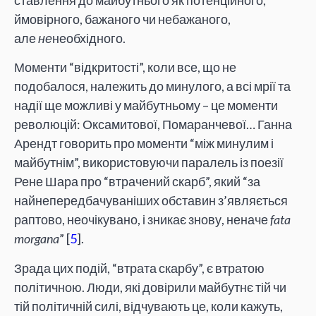
ймовірного, бажаного чи небажаного,
але
не
необхідного.
Моменти “відкритості”, коли все, що не
подобалося, належить до минулого, а всі мрії та
надії ще можливі у майбутньому – це моменти
революцій: Оксамитової, Помаранчевої… Ганна
Арендт говорить про моменти “між минулим і
майбутнім”, використовуючи паралель із поезії
Рене Шара про “втрачений скарб”, який “за
найнепередбачуваніших обставин з’являється
раптово, неочікувано, і зникає знову, неначе
fata
morgana
” [
5
].
Зрада цих подій, “втрата скарбу”, є втратою
політичною. Люди, які довірили майбутнє тій чи
тій політичній силі, відчувають це, коли кажуть,