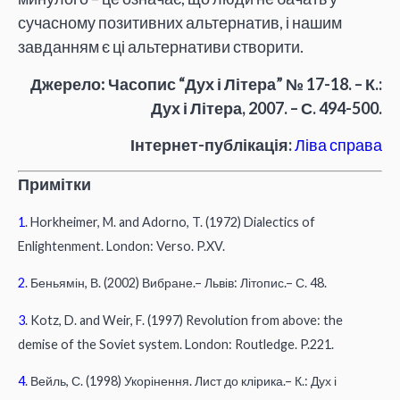
сучасному позитивних альтернатив, і нашим
завданням є ці альтернативи створити.
Джерело:
Часопис “Дух і Літера” № 17-18. – К.:
Дух і Літера, 2007. – С. 494-500.
Інтернет-публікація:
Ліва справа
Примітки
1
. Horkheimer, M. and Adorno, T. (1972) Dialectics of
Enlightenment. London: Verso. P.XV.
2
. Беньямін, В. (2002) Вибране.– Львів: Літопис.– С. 48.
3
. Kotz, D. and Weir, F. (1997) Revolution from above: the
demise of the Soviet system. London: Routledge. P.221.
4
. Вейль, С. (1998) Укорінення. Лист до клірика.– К.: Дух і