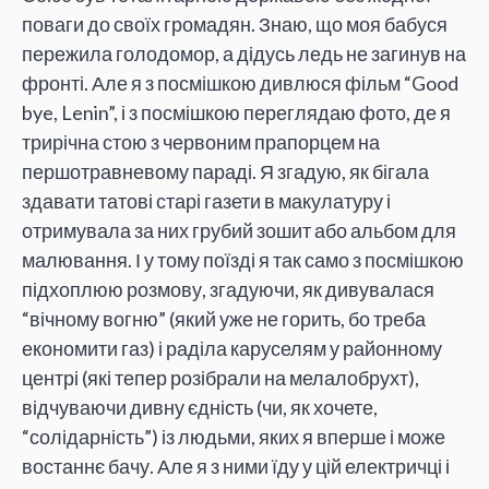
поваги до своїх громадян. Знаю, що моя бабуся
пережила голодомор, а дідусь ледь не загинув на
фронті. Але я з посмішкою дивлюся фільм “Good
bye, Lenin”, і з посмішкою переглядаю фото, де я
трирічна стою з червоним прапорцем на
першотравневому параді. Я згадую, як бігала
здавати татові старі газети в макулатуру і
отримувала за них грубий зошит або альбом для
малювання. І у тому поїзді я так само з посмішкою
підхоплюю розмову, згадуючи, як дивувалася
“вічному вогню” (який уже не горить, бо треба
економити газ) і раділа каруселям у районному
центрі (які тепер розібрали на мелалобрухт),
відчуваючи дивну єдність (чи, як хочете,
“солідарність”) із людьми, яких я вперше і може
востаннє бачу. Але я з ними їду у цій електричці і