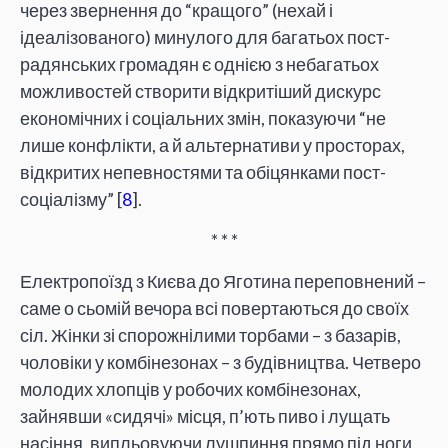
через звернення до “кращого” (нехай і
ідеалізованого) минулого для багатьох пост-
радянських громадян є однією з небагатьох
можливостей створити відкритіший дискурс
економічних і соціальних змін, показуючи “не
лише конфлікти, а й альтернативи у просторах,
відкритих непевностями та обіцянками пост-
соціалізму” [
8
].
* * *
Електропоїзд з Києва до Яготина переповнений –
саме о сьомій вечора всі повертаються до своїх
сіл. Жінки зі спорожнілими торбами – з базарів,
чоловіки у комбінезонах – з будівництва. Четверо
молодих хлопців у робочих комбінезонах,
зайнявши «сидячі» місця, п’ють пиво і лущать
насіння, випльовуючи лушпиння прямо під ноги