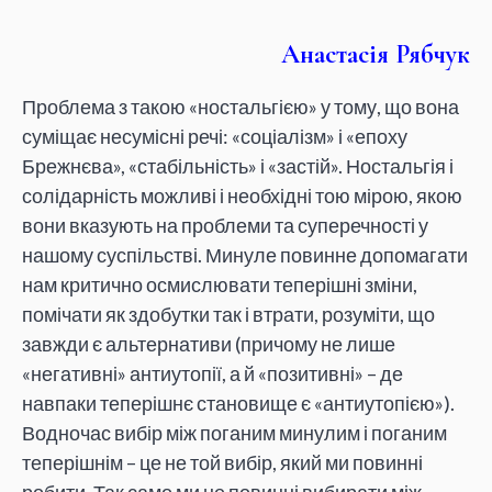
Анастасія Рябчук
Проблема з такою «ностальгією» у тому, що вона
суміщає несумісні речі: «соціалізм» і «епоху
Брежнєва», «стабільність» і «застій». Ностальгія і
солідарність можливі і необхідні тою мірою, якою
вони вказують на проблеми та суперечності у
нашому суспільстві. Минуле повинне допомагати
нам критично осмислювати теперішні зміни,
помічати як здобутки так і втрати, розуміти, що
завжди є альтернативи (причому не лише
«негативні» антиутопії, а й «позитивні» – де
навпаки теперішнє становище є «антиутопією»).
Водночас вибір між поганим минулим і поганим
теперішнім – це не той вибір, який ми повинні