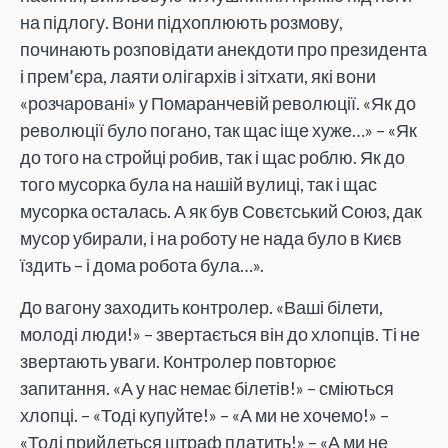
на підлогу. Вони підхоплюють розмову,
починають розповідати анекдоти про президента
і прем’єра, лаяти олігархів і зітхати, які вони
«розчаровані» у Помаранчевій революції. «Як до
революції було погано, так щас іще хуже…» – «Як
до того на стройці робив, так і щас роблю. Як до
того мусорка була на нашій вулиці, так і щас
мусорка осталась. А як був Совєтський Союз, дак
мусор убирали, і на роботу не нада було в Києв
їздить – і дома робота була…».
До вагону заходить контролер. «Ваші білети,
молоді люди!» – звертається він до хлопців. Ті не
звертають уваги. Контролер повторює
запитання. «А у нас немає білетів!» – сміються
хлопці. – «Тоді купуйте!» – «А ми не хочемо!» –
«Тоді прийдеться штраф платить!» – «А ми не