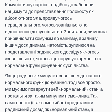
Комуністичну партію – подібно до заборони
нацизму та до представлення Голокосту як
абсолютного Зла, прояву чогось
нераціонального, чогось зовнішнього по
відношенню до суспільства. Запитання, чи можна
прирівнювати комунізм до нацизму, я залишу
іншим дослідникам. Натомість, зупинюся на
представленні радянського досвіду як чогось
«зовнішнього», чогось, що порушує гармонію та
нормальне функціонування суспільства.
Якщо радянське минуле є зовнішнім до нашого
нормального функціонування, тоді все просто.
Ми мусимо повернути цей «нормальний» стан, а
ностальгія за таким минулим неможлива. Так
само просто (і так само хибно) представити
радянський досвід як «нормальний стан», а