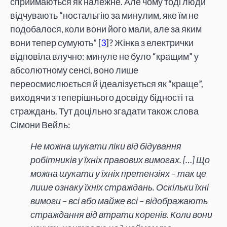
сприймаються як належне. Але чому тоді люди
відчувають “ностальгію за минулим, яке їм не
подобалося, коли вони його мали, але за яким
вони тепер сумують” [
3
]? Жінка з електрички
відповіла влучно: минуле не було “кращим” у
абсолютному сенсі, воно лише
переосмислюється й ідеалізується як “краще”,
виходячи з теперішнього досвіду бідності та
страждань. Тут доцільно згадати також слова
Сімони Вейль:
Не можна шукати ліки від бідування
робітників у їхніх правових вимогах. […] Що
можна шукати у їхніх претензіях – так це
лише ознаку їхніх страждань. Оскільки їхні
вимоги – всі або майже всі – відображають
страждання від втрати коренів. Коли вони