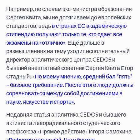
Например, по словам экс-министра образования
Сергея Квита, мы не дотягиваем до европейских
стандартов, ведь
в странах ЕС академическую
стипендию получают только те, кто сдает все
экзамены на «отлично»
. Еще дальше в
размышлениях на тему уходит исполнительный
директор аналитического центра CEDOS и
бывший внештатный советник Сергея Квита Егор
Стадный: «
По моему мнению, средний бал “пять”
– базовое требование. После этого люди должны
соревноваться между собой достижениями в
науке, искусстве и спорте».
Недавняя статья аналитика CEDOS и бывшего
активиста леворадикального студенческого
профсоюза «Прямое действие» Игоря Самохина
«
Реформа стипендий. Чего боится