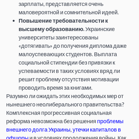
зарплаты, представляется очень
маловероятной и сомнительной идеей.
Повышение требовательности к
высшему образованию.
Украинские
университеты заинтересованы
«дотягивать» до получения диплома даже
малоуспевающих студентов. Выплата
социальной стипендии без привязки к
успеваемости в таких условиях вряд ли
решит проблему отсутствия мотивации
проводить время за книгами.
Разумно ли ожидать этих необходимых мер от
нынешнего неолиберального правительства?
Комплексная прогрессивная социальная
реформа невозможна без решения
проблемы
внешнего долга Украины
,
утечки капиталов в
офшоры
и в условиях продолжения войны. Как