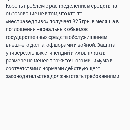
Корень проблем с распределением средств на
образование не в том, что кто-то
«несправедливо» получает 825 грн. в месяц, а в
поглощении нереальных объемов
государственных средств обслуживанием
внешнего долга, офшорами и войной. Защита
универсальных стипендий и их выплата в
размере не менее прожиточного минимума в
соответствии с нормами действующего
законодательства должны стать требованиями
нового радикального студенческого движения,
не боящегося бросить вызов основам
государственной политики.
А для его поддержки необходим критический
анализ образовательной политики в социально-
экономическом и политическом контексте с