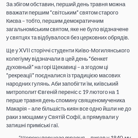
За збігом обставин, перший день травня можна
вважати першим “світським” святом старого
Києва – тобто, першим демократичним
загальноміським святом, яке не було відзначене
у святцях та відбувалося без церковних обрядів.
Ще у XVII сторіччі студенти Київо-Могилянського
колегіуму відзначали в цей день “бенкет
духовный” на горі Щекавиці – а згодом ці
“рекреації” поєдналися із традицією масових
народних гулянь. Аби запобігти їм, київський
митрополит Євгеній переніс с 19 лютого на 1
перше травня день спомину священомученика
Макарія – але більшість киян все одно йшли не до
раки з мощами у Святій Софії, а прямували у
затишні приміські гаї.
“Щороку першого травня,
– писав у 1840-му