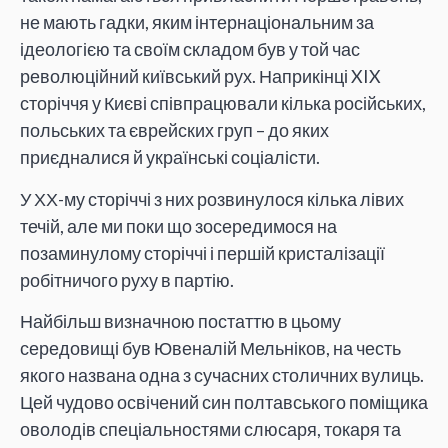
не мають гадки, яким інтернаціональним за
ідеологією та своїм складом був у той час
революційний київський рух. Наприкінці XIX
сторіччя у Києві співпрацювали кілька російських,
польських та єврейских груп – до яких
приєдналися й українські соціалісти.
У ХХ-му сторіччі з них розвинулося кілька лівих
течій, але ми поки що зосередимося на
позаминулому сторіччі і першій кристалізації
робітничого руху в партію.
Найбільш визначною постаттю в цьому
середовищі був Ювеналій Мельніков, на честь
якого названа одна з сучасних столичних вулиць.
Цей чудово освічений син полтавського поміщика
оволодів спеціальностями слюсаря, токаря та