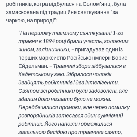
робітників, котра відбулася на Солом’янці, була
замаскована під традиційне святкування “за
чаркою, на природі”:
“На першому таємному святкуванні 1-го
травня в 1894 році брали участь, головним
чином, залізничники, –
пригадував один із
перших марксистів Російської імперії Борис
Ейдельман
. – Травневі збори відбувалися в
Кадетському гаю. Зібралося чоловік
двадцять робітників і два інтелігенти.
Святом всі робітники були задоволені, але
вдалим його назвати було не можна.
Передбачалися промови, але через помилку
розпорядників затесався один сумнівний
робітник. Його напоїли і обмежилися
загальною бесідою про травневе свято,