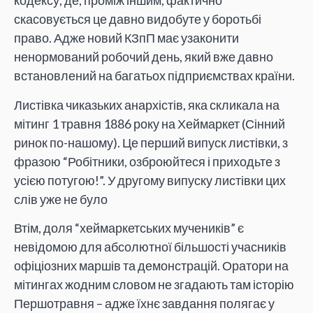
кодексу, де, проміж іншим, фактично
скасовується це давно видобуте у боротьбі
право. Адже новий КЗпП має узаконити
ненормований робочий день, який вже давно
встановлений на багатьох підприємствах країни.
Листівка чиказьких анархістів, яка скликала на
мітинг 1 травня 1886 року на Хеймаркет (Сінний
ринок по-нашому). Це перший випуск листівки, з
фразою “Робітники, озброюйтеся і приходьте з
усією потугою!”. У другому випуску листівки цих
слів уже не було
Втім, доля “хеймаркетських мучеників” є
невідомою для абсолютної більшості учасників
офіціозних маршів та демонстрацій. Оратори на
мітингах жодним словом не згадають там історію
Першотравня – адже їхнє завдання полягає у