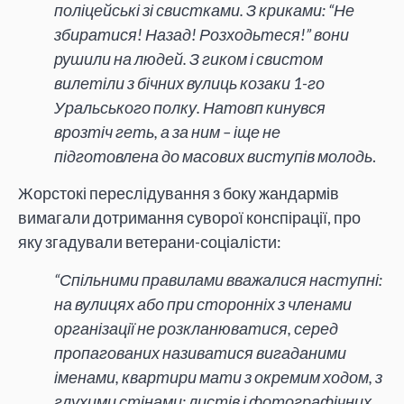
поліцейські зі свистками. З криками: “Не
збиратися! Назад! Розходьтеся!” вони
рушили на людей. З гиком і свистом
вилетіли з бічних вулиць козаки 1-го
Уральського полку. Натовп кинувся
врозтіч геть, а за ним – іще не
підготовлена ​​до масових виступів молодь
.
Жорстокі переслідування з боку жандармів
вимагали дотримання суворої конспірації, про
яку згадували ветерани-соціалісти:
“Спільними правилами вважалися наступні:
на вулицях або при сторонніх з членами
організації не розкланюватися, серед
пропагованих називатися вигаданими
іменами, квартири мати з окремим ходом, з
глухими стінами; листів і фотографічних