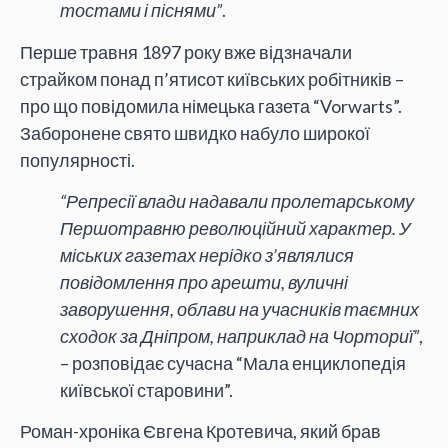
тостами і піснями”
.
Перше травня 1897 року вже відзначали
страйком понад п’ятисот київських робітників –
про що повідомила німецька газета “Vorwarts”.
Заборонене свято швидко набуло широкої
популярності.
“Репресії влади надавали пролетарському
Першотравню революційний характер. У
міських газетах нерідко з’являлися
повідомлення про арешти, вуличні
заворушення, облави на учасників таємних
сходок за Дніпром, наприклад на Чорториї”
,
– розповідає сучасна “Мала енциклопедія
київської старовини”.
Роман-хроніка Євгена Кротевича, який брав