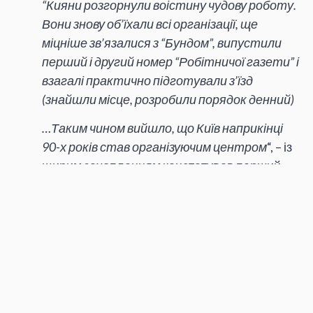
“Кияни розгорнули воістину чудову роботу.
Вони знову об’їхали всі організації, ще
міцніше зв’язалися з “Бундом”, випустили
перший і другий номер “Робітничої газети” і
взагалі практично підготували з’їзд
(знайшли місце, розробили порядок денний)
…Таким чином вийшло, що Київ наприкінці
90-х років став організуючим центром
“, – із
щирим захопленням констатував перший
партійний більшовистський історик
Володимир Невський у “Короткому нарисі
історії РКП(б)”.
Згодом, цей історичний твір було репресовано
разом з його автором – а сталінська історіографія