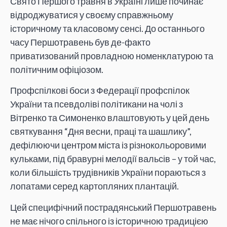
Свято Першого травня в Україні лише починає
відроджуватися у своєму справжньому
історичному та класовому сенсі. До останнього
часу Першотравень був де-факто
приватизований провладною номенклатурою та
політичним офіціозом.
Профспілкові боси з Федерації профспілок
України та псевдоліві політикани на чолі з
Вітренко та Симоненко влаштовують у цей день
святкування “Дня весни, праці та шашлику”,
дефілюючи центром міста із різнокольоровими
кульками, під бравурні мелодії вальсів – у той час,
коли більшість трудівників України пораються з
лопатами серед картопляних плантацій.
Цей специфічний пострадянський Першотравень
не має нічого спільного із історичною традицією