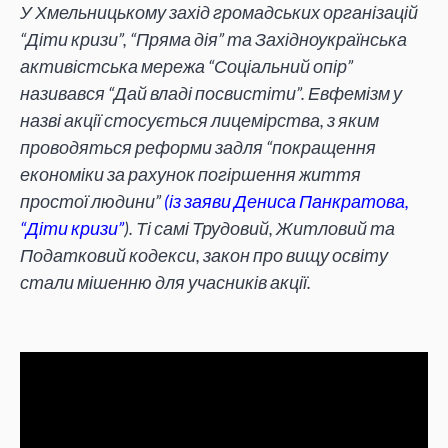
У Хмельницькому захід громадських організацій
“Діти кризи”, “Пряма дія” та Західноукраїнська
активістська мережа “Соціальний опір”
називався “Дай владі посвистіти”. Евфемізм у
назві акції стосується лицемірства, з яким
проводяться реформи задля “покращення
економіки за рахунок погіршення життя
простої людини”
(із заяви Дениса Панкратова,
“Діти кризи”
). Ті самі Трудовий, Житловий та
Податковий кодекси, закон про вищу освіту
стали мішенню для учасників акції.