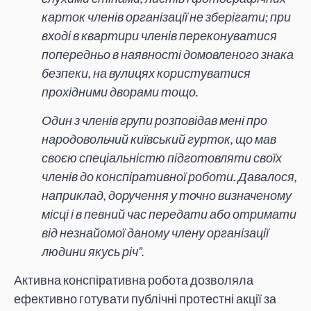
карток членів організації не зберігати; при
вході в квартири членів переконуватися
попередньо в наявності домовленого знака
безпеки, на вулицях користуватися
прохідними дворами тощо.
Один з членів групи розповідав мені про
народовольчий київський гурток, що мав
своєю спеціальністю підготовляти своїх
членів до конспіративної роботи. Давалося,
наприклад, доручення у точно визначеному
місці і в певний час передати або отримати
від незнайомої даному члену організації
людини якусь річ”.
Активна конспіративна робота дозволяла
ефективно готувати публічні протестні акції за