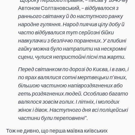
Автоном Солтановський, –
відбувалося з
раннього світанку й до наступного ранку
народне гуляння. Народ пиячив цілу добу й
часто відбувалися тут серйозні бійки
навкулачки з безліччю поранених. У глибині
гайку можна було натрапити на нескромні
сцени, чулися непристойні пісні та жарти.
Перед світанком по дорозі до Києва, і в гаю, і
по ярах валялися сотні мертвецьки п’яних,
більшою частиною напівроздягнених або
геть роздягнених людей. Особливо багато
валялося зовсім голих. І літніх, і молодих
жінок і дівок. Наступного дня всі поліцейські
частини були переповнені”
.
Тож не дивно, що перша маївка київських