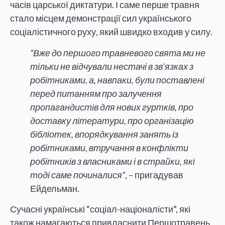
часів царської диктатури. І саме перше травня
стало місцем демонстрації сил українського
соціалістичного руху, який швидко входив у силу.
“Вже до першого травневого свята ми не
тільки не відчували нестачі в зв’язках з
робітниками, а, навпаки, були поставлені
перед питанням про залучення
пропагандистів для нових гуртків, про
доставку літератури, про організацію
бібліотек, впорядкування занять із
робітниками, втручання в конфлікти
робітників з власниками і в страйки, які
тоді саме починалися”
, – пригадував
Ейдельман.
Сучасні українські “соціал-націоналісти”, які
також намагаються привласнити Першотравень,