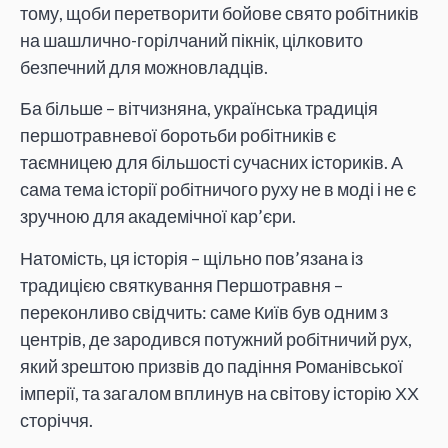
тому, щоби перетворити бойове свято робітників
на шашлично-горілчаний пікнік, цілковито
безпечний для можновладців.
Ба більше – вітчизняна, українська традиція
першотравневої боротьби робітників є
таємницею для більшості сучасних істориків. А
сама тема історії робітничого руху не в моді і не є
зручною для академічної кар’єри.
Натомість, ця історія – щільно пов’язана із
традицією святкування Першотравня –
переконливо свідчить: саме Київ був одним з
центрів, де зародився потужний робітничий рух,
який зрештою призвів до падіння Романівської
імперії, та загалом вплинув на світову історію ХХ
сторіччя.