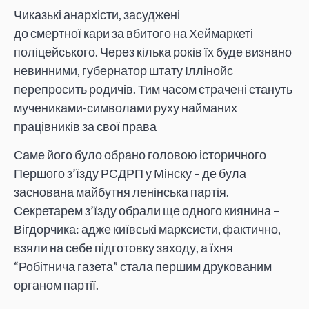
Чиказькі анархісти, засуджені
до смертної кари за вбитого на Хеймаркеті
поліцейського. Через кілька років їх буде визнано
невинними, губернатор штату Іллінойс
перепросить родичів. Тим часом страчені стануть
мучениками-символами руху найманих
працівників за свої права
Саме його було обрано головою історичного
Першого з’їзду РСДРП у Мінску – де була
заснована майбутня ленінська партія.
Секретарем з’їзду обрали ще одного киянина –
Вігдорчика: адже київські марксисти, фактично,
взяли на себе підготовку заходу, а їхня
“Робітнича газета” стала першим друкованим
органом партії.