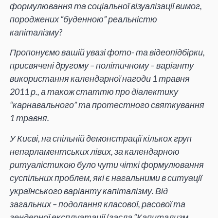
формулювання та соціальної візуалізації вимог,
породжених “буденною” реальністю
капіталізму?
Пропонуємо вашій увазі фото- та відеопідбірки,
присвячені другому – політичному – варіанту
використання календарної нагоди 1 травня
2011 р., а також статтю про діалектику
“карнавального” та протестного святкування
1 травня.
У Києві, на спільній демонстрації кількох груп
непарламентських лівих, за календарною
ритуалістикою було чути чіткі формулювання
суспільних проблем, які є нагальними в ситуації
українського варіанту капіталізму. Від
загальних – подолання класової, расової та
гендерної експлуатації (гасла “Капитализм