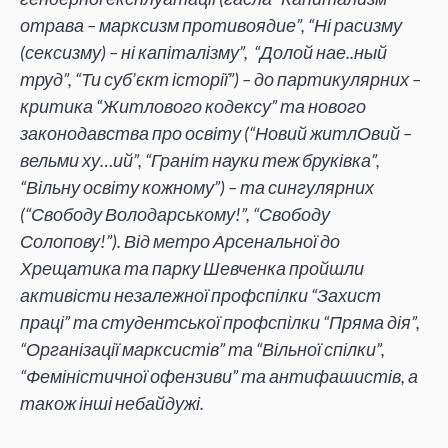
отрава – марксизм противоядие”, “Ні расизму
(сексизму) – ні капіталізму”, “Долой нае..ный
труд”, “Ти суб’єкт історії”) – до партикулярних –
критика “Житлового кодексу” та нового
законодавства про освіту (“Новий житлОвий –
вельми ху…ий”, “Граніт науки теж бруківка”,
“Вільну освіту кожному”) – та сингулярних
(“Свободу Володарському!”, “Свободу
Солопову!”). Від метро Арсенальної до
Хрещатика та парку Шевченка пройшли
активісти незалежної профспілки “Захист
праці” та студентської профспілки “Пряма дія”,
“Організації марксистів” та “Вільної спілки”,
“Феміністичної офензиви” та антифашистів, а
також інші небайдужі.