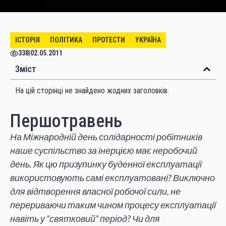
ІСТОРІЯ
ПОЛІТИКА
ПРОТЕСТИ
УКРАЇНА
338
|
02.05.2011
Зміст
На цій сторінці не знайдено жодних заголовків.
Першотравень
На Міжнародній день солідарності робітників
наше суспільство за інерцією має неробочий
день. Як цю призупинку буденної експлуатації
використовують самі експлуатовані? Виключно
для відтворення власної робочої сили, не
перериваючи таким чином процесу експлуатації
навіть у “святковий” період? Чи для