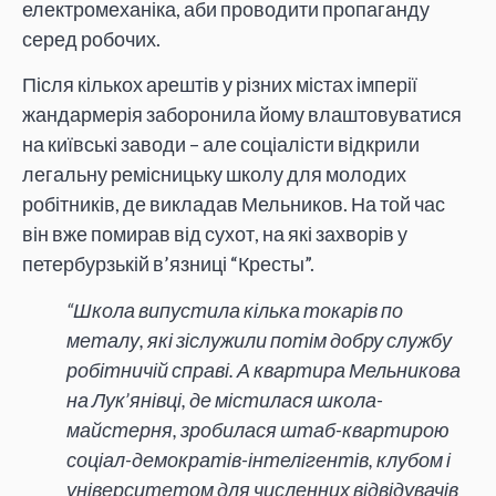
електромеханіка, аби проводити пропаганду
серед робочих.
Після кількох арештів у різних містах імперії
жандармерія заборонила йому влаштовуватися
на київські заводи – але соціалісти відкрили
легальну ремісницьку школу для молодих
робітників, де викладав Мельников. На той час
він вже помирав від сухот, на які захворів у
петербурзькій в’язниці “Кресты”.
“Школа випустила кілька токарів по
металу, які зіслужили потім добру службу
робітничій справі. А квартира Мельникова
на Лук’янівці, де містилася школа-
майстерня, зробилася штаб-квартирою
соціал-демократів-інтелігентів, клубом і
університетом для численних відвідувачів