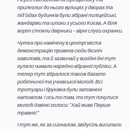
прилеглих до нього вулицях у дворах та
під’їздах будинків були зібрані поліцейські,
жандарми та шпики з усього Києва. А біля
воріт стояли двірники – вірні слуги охранки.
Чутка про намічену в центрі міста
демонстрацію привела сюди безліч
гаволовів, та й зазвичай у вихідні дні тут
гуляло чимало нарядно вбраної публіки. А
тепер тут зібралося також багато
робітничої та учнівської молоді. Всі
тротуари і бруківка були заповнені
натовпом. І ось то там, то тут почулися
молоді дзвінкі голоси: “Хай живе Перше
травня!”
І тут же, як за сигналом, звідусіль висипали