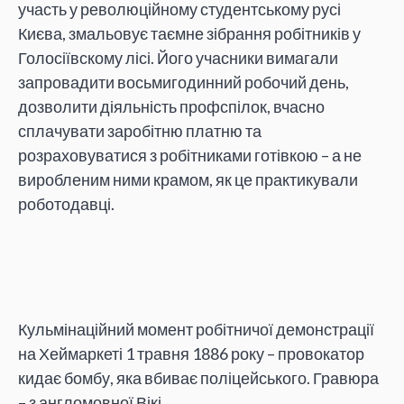
участь у революційному студентському русі
Києва, змальовує таємне зібрання робітників у
Голосіївскому лісі. Його учасники вимагали
запровадити восьмигодинний робочий день,
дозволити діяльність профспілок, вчасно
сплачувати заробітню платню та
розраховуватися з робітниками готівкою – а не
виробленим ними крамом, як це практикували
роботодавці.
Кульмінаційний момент робітничої демонстрації
на Хеймаркеті 1 травня 1886 року – провокатор
кидає бомбу, яка вбиває поліцейського. Гравюра
– з англомовної Вікі