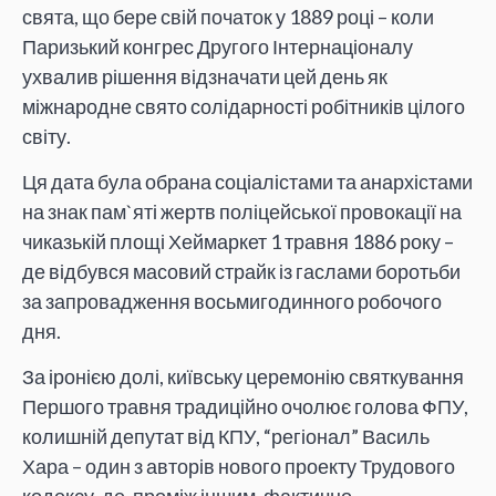
свята, що бере свій початок у 1889 році – коли
Паризький конгрес Другого Інтернаціоналу
ухвалив рішення відзначати цей день як
міжнародне свято солідарності робітників цілого
світу.
Ця дата була обрана соціалістами та анархістами
на знак пам`яті жертв поліцейської провокації на
чиказькій площі Хеймаркет 1 травня 1886 року –
де відбувся масовий страйк із гаслами боротьби
за запровадження восьмигодинного робочого
дня.
За іронією долі, київську церемонію святкування
Першого травня традиційно очолює голова ФПУ,
колишній депутат від КПУ, “регіонал” Василь
Хара – один з авторів нового проекту Трудового