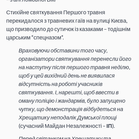
Стихійне святкування Першого травня
перекидалося з травневих гаїв на вулиці Києва,
що призводило до сутичок із казаками – тодішнім
царським “спецназом”.
Враховуючи обставини того часу,
організатори святкування перенесли його
на наступну після першого травня неділю,
щоб у цей вихідний день не виявилася
відсутність на роботі учасників
святкування. І, нарешті, щоб ввести в
оману поліцію і жандармів, було запущено
чутку, що демонстрація відбудеться на
Хрещатику неподалік Думської площі
(сучасний Майдан Незалежності –
ІП
)
.
Перед світанком на Хрещатику та