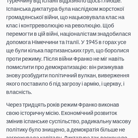
Туреччину від Іспанії відрізняло щось глибше.
Іспанська диктатура була наслідком жорстокої
громадянської війни, що нацьковувала клас на
клас і контрреволюцію на революцію. Щоб
перемогти в цій війні, націоналістам знадобилася
допомога Німеччини та Італії. У 1945 в горах усе
ще були кілька партизанських груп, що боролися
проти режиму. Після війни Франко не міг навіть
помислити про демократизацію: він ризикував
знову розбудити політичний вулкан, виверження
якого поставило б під загрозу і армію, і церкву, і
власність.
Через тридцять років режим Франко виконав
свою історичну місію. Економічний розвиток
змінив іспанське суспільство, радикальну масову
політику було знищено, а демократія більше не
загрожувала капіталу. Диктатура так досконало