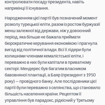
контролювати посаду президента, навіть
наприкінці її існування.
Народженням цієї партії був позначений момент
розколу турецької еліти, разом із ростом буржуазії
менш залежної від держави, ніж у довоєнний
період, яка більше не бажала приймати
бюрократичне керування економікою і прагнула
вигод від політичної влади. Всі її лідери були
колишніми членами кемалістської еліти, і
переважно в них були капітали в приватному
секторі: Мендерес був багатим власником
бавовняної плантації, а Баяр (президент з 1950
року) — провідного банку. Але послідовники цієї
партії були переважно з селянства, що становило
більшість населення країни. Рецептом її
управління був парадокс, рідкісний у Третьому