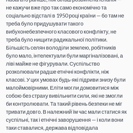
не кажучи вже про так само економічно та
соціально відсталі в 1950 році країни — бо там не
треба було придушувати такого
вибухонебезпечного класового конфлікту, не
треба було нищити радикальної політики.
Більшість селян володіли землею, робітників
було мало, інтелектуали були маргіналізовані, а
ліві майже не фігурували. Суспільство
розколювали радше етнічні конфлікти, ніж
класові. У цих умовах будь-які підриви знизу були
малоймовірними. Еліти могли домовитися між
собою без страху вивільнити сили, які не змогли
би контролювати. Та такий рівень безпеки не міг
тривати довго. В належний їм час мали статися як
суспільні, так і етнічні заворушення — і коли вони
таки ставалися, держава відповідала