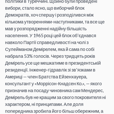
політики в Туреччині. Щойно були проведені
вибори, стало ясно, що виборчий блок
Демократів, хоч спершу і розподілився між
кількома утвореннями-наступниками, та все ще
мав у розпорядженні надійну більшість
населення. У 1965 роцi цей блок об’єднався
навколо Партії справедливості на чолі з
Сулейманом Демірелем, яка й сама по собі
набрала 53% голосів. Через тридцять років
Демірель усе ще мешкатиме в президентській
резиденції. Інженер-гідравлік зі зв’язками в
Америці — член Братства Ейзенхауера,
консультант у «Моррісон-Кнадсен Ко.», — якого
призначив на посаду чиновника сам Мендерес,
Демірель був не кращим за свого покровителя ні
характером, ні принципами. Але доля
попередника зробила його більш обережним, а