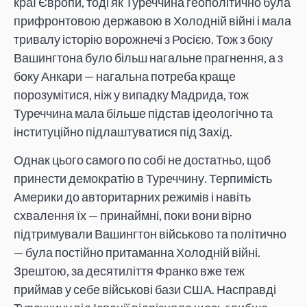
краї Європи, тоді як Туреччина геополітично була
прифронтовою державою в Холодній війні і мала
тривалу історію ворожнечі з Росією. Тож з боку
Вашингтона було більш нагальне прагнення, а з
боку Анкари — нагальна потреба краще
порозумітися, ніж у випадку Мадрида, тож
Туреччина мала більше підстав ідеологічно та
інституційно підлаштуватися під Захід.
Однак цього самого по собі не достатньо, щоб
принести демократію в Туреччину. Терпимість
Америки до авторитарних режимів і навіть
схвалення їх — принаймні, поки вони вірно
підтримували Вашингтон військово та політично
— була постійно притаманна Холодній війні.
Зрештою, за десятиліття Франко вже теж
приймав у себе військові бази США. Насправді