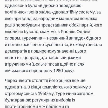
однак вона була «відносно передовою
політично»: вона знала «двопартійну систему, за
якої при владі за народним мандатом по кілька
разів перебували представники обох партій, чого
ніколи не бувало, скажімо, в Японії». Одним
словом, Туреччина — незвичний випадок бідного
й погано освіченого суспільства, в якому тривала
демократія в поширеному значенні цього
поняття, щоправда, з насильницькими
втручаннями (Бельґе писав щойно після
військового перевороту 1980 року).
Через чверть століття його оцінка все ще
адекватна. З кінця кемалістського режиму в
строгому сенсі в 1950-му, Туреччина загалом
була країною регулярних виборів із
протистояннями між партіями та