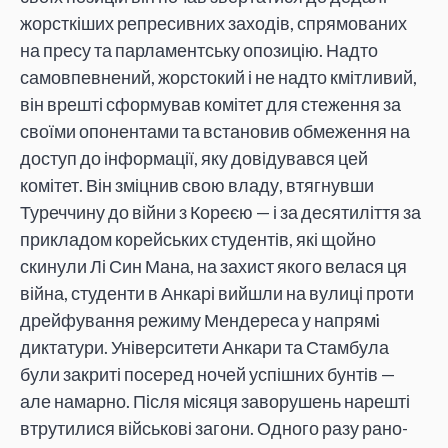
жорсткіших репресивних заходів, спрямованих
на пресу та парламентську опозицію. Надто
самовпевнений, жорстокий і не надто кмітливий,
він врешті сформував комітет для стеження за
своїми опонентами та встановив обмеження на
доступ до інформації, яку довідувався цей
комітет. Він зміцнив свою владу, втягнувши
Туреччину до війни з Кореєю — і за десятиліття за
прикладом корейських студентів, які щойно
скинули Лі Син Мана, на захист якого велася ця
війна, студенти в Анкарі вийшли на вулиці проти
дрейфування режиму Мендереса у напрямi
диктатури. Університети Анкари та Стамбула
були закриті посеред ночей успішних бунтів —
але намарно. Після місяця заворушень нарешті
втрутилися військові загони. Одного разу рано-