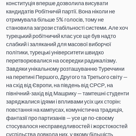
конституція вперше дозволила висувати
кандидатів Робітничій партії. Вона ніколи не
отримувала більше 5% голосів, тому не
становила загрози стабільності системи. Але хоч
турецький робітничий клас усе ще був надто
слабкий і заляканий для масової виборчої
політики, турецькі університети швидко
перетворювалися на осередки радикалізму.
Завдяки унікальному розташуванню Туреччини
на перетині Першого, Другого та Третього світу —
на схід від Європи, на південь від СРСР, на
північний-захід від Машрику — тамтешні студенти
заряджалися ідями і впливами усіх цих сторін:
повстання на кампусах, комуністична традиція,
фантазії про партизанів — усе це по-своєму
стосувалося несправедливостей і жорстокостей
суспільства довкола них, у якому більшість