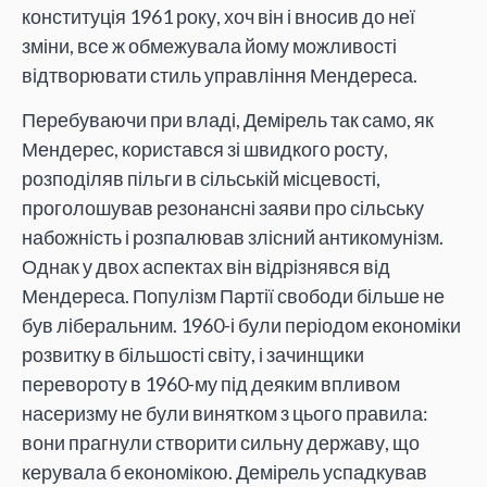
конституція 1961 року, хоч він і вносив до неї
зміни, все ж обмежувала йому можливості
відтворювати стиль управління Мендереса.
Перебуваючи при владі, Демірель так само, як
Мендерес, користався зі швидкого росту,
розподіляв пільги в сільській місцевості,
проголошував резонансні заяви про сільську
набожність і розпалював злісний антикомунізм.
Однак у двох аспектах він відрізнявся від
Мендереса. Популізм Партії свободи більше не
був ліберальним. 1960-і були періодом економіки
розвитку в більшості світу, і зачинщики
перевороту в 1960-му під деяким впливом
насеризму не були винятком з цього правила:
вони прагнули створити сильну державу, що
керувала б економікою. Демірель успадкував