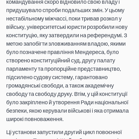
командування скоро відновило свою владу і
придушувало спроби подальших змін. У цьому
нестабільному міжчассі, поки тривав розкол у
війську, університетські юристи розробили нову
конституцію, яку затвердили на референдумі. З
метою запобігти зловживанням владою, якими
було позначене правління Мендереса, було
створено конституційний суд, другу палату
парламенту та пропорційне представництво,
підсилено судову систему, гарантовано
громадянські свободи, а також академічну
свободу та свободу друку. Втім, у цій конституції
було закріплено й утворення Ради національної
безпеки, якою керували військові і яка отримала
широкі повноваження.
Ці установи запустили другий цикл повоєнної