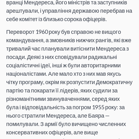
вранці Мендереса, його міністрів та заступників
арештували, і управління державою перебрав на
себе комітет із близько сорока офіцерів.
Переворот 1960 року був справою не вищого
командування, а змовників нижчих рангів, які вже
тривалий час планували витіснити Мендереса з
посади. Деякі з них сповідували радикальні
соціалістичні ідеї, інші ж були авторитарними
націоналістами. Але мало хто з них мав якусь
чітку програму, окрім як розпустити Демократичну
партію та покарати її лідерів, яких судили за
різноманітними звинуваченнями, серед яких
була і відповідальність за погром 1955 року: за
нього стратили Мендереса, але Баяра —
помилували. З армії було вичищено численних
консервативних офіцерів, але вище