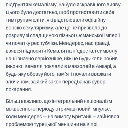
підґрунтям кемалізму, набуло яскравішого вияву.
Цього було достатньо, щоб протиставити себе
тим групам еліти, які відстоювали офіційну
версію секуляризму, але це не призвело до
розриву зі спадщиною пізньої Османської імперії
чи початку республіки. Мендерес, насправді,
взявся підносити Кемаля на п’єдестал символу
нації значно серйозніше, ніж це будь-коли робив
Іньоню: Кемаля поклали в мавзолей в Анкарі, а
будь-яку образу його пам’яті почали вважати
злочином, за який закон передбачав суворі
покарання.
Більш важливо, що інтегральний націоналізм
міжвоєнного періоду отримав новий імпульс,
коли Мендерес — на вимогу Британії — зайнявся
проблемою турецької меншини на Кіпрі,