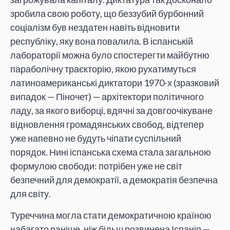
зробила свою роботу, що беззубий бурбонний
соціалізм був нездатен навіть відновити
республіку, яку вона повалила. В іспанській
лабораторії можна було спостерегти майбутню
параболічну траєкторію, якою рухатимуться
латиноамериканські диктатори 1970-х (зразковий
випадок — Піночет) — архітектори політичного
ладу, за якого виборці, вдячні за довгоочікуване
відновлення громадянських свобод, відтепер
уже напевно не будуть чіпати суспільний
порядок. Нині іспанська схема стала загальною
формулою свободи: потрібен уже не світ
безпечний для демократії, а демократія безпечна
для світу.
Туреччина могла стати демократичною країною
набагато раніше, ніж більш розвинена Іспанія —