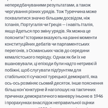
непередбачуваними результатами, а також
чергування різних урядів. Тож Туреччина може
похвалитися значно більшим досвідом, ніж
Іспанія, Португалія чи Греція — і навіть Італія,
якщо йдеться про зміну урядів. Як можна це
пояснити? Історики вказують на ранні моменти
конституційних дебатів чи парламентських
перегонів, з Османських часів до середини
кемалістського періоду. Однак як би їх не
вшановували, ці епізоди були надто нетривкі й
побіжні, щоб слугувати підґрунтям для
стабільності сучасної турецької демократії, яка
ось-ось розміняє сьомий десяток. Інше пояснення
більш кон’юнктурне й наголошує на тактичних
причинах демократичного маневру Іньоню в 1946
і прорахунках внаслідок неправильної оцінки