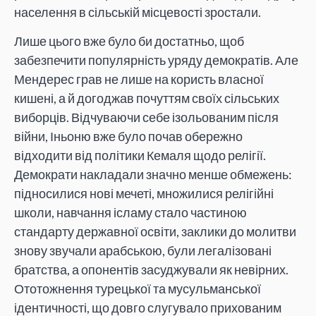
населення в сільській місцевості зростали.
Лише цього вже було би достатньо, щоб
забезпечити популярність уряду демократів. Але
Мендерес грав не лише на користь власної
кишені, а й догоджав почуттям своїх сільських
виборців. Відчуваючи себе ізольованим після
війни, Іньоню вже було почав обережно
відходити від політики Кемаля щодо релігії.
Демократи накладали значно менше обмежень:
підносилися нові мечеті, множилися релігійні
школи, навчання ісламу стало частиною
стандарту державної освіти, заклики до молитви
знову звучали арабською, були легалізовані
братства, а опонентів засуджували як невірних.
Ототожнення турецької та мусульманської
ідентичності, що довго слугувало прихованим