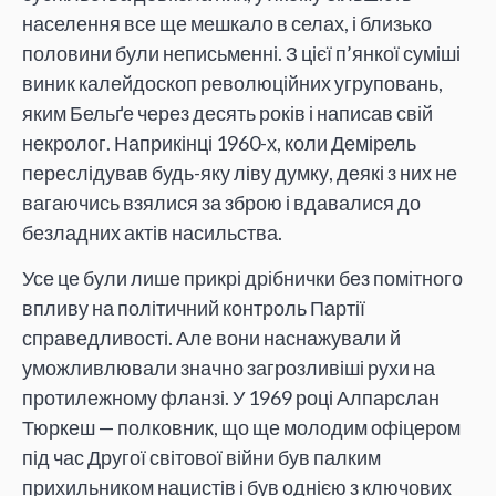
населення все ще мешкало в селах, і близько
половини були неписьменні. З цієї п’янкої суміші
виник калейдоскоп революційних угруповань,
яким Бельґе через десять років і написав свій
некролог. Наприкінці 1960-х, коли Демірель
переслідував будь-яку ліву думку, деякі з них не
вагаючись взялися за зброю і вдавалися до
безладних актів насильства.
Усе це були лише прикрі дрібнички без помітного
впливу на політичний контроль Партії
справедливості. Але вони наснажували й
уможливлювали значно загрозливіші рухи на
протилежному фланзі. У 1969 році Алпарслан
Тюркеш — полковник, що ще молодим офіцером
під час Другої світової війни був палким
прихильником нацистів і був однією з ключових