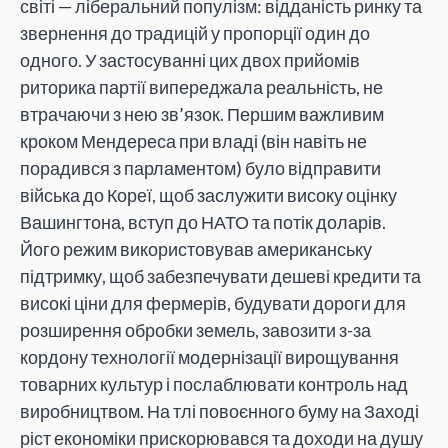
світі — ліберальний популізм: відданість ринку та
звернення до традицій у пропорції один до
одного. У застосуванні цих двох прийомів
риторика партії випереджала реальність, не
втрачаючи з нею зв’язок. Першим важливим
кроком Мендереса при владі (він навіть не
порадився з парламентом) було відправити
війська до Кореї, щоб заслужити високу оцінку
Вашингтона, вступ до НАТО та потік доларів.
Його режим використовував американську
підтримку, щоб забезпечувати дешеві кредити та
високі ціни для фермерів, будувати дороги для
розширення обробки земель, завозити з-за
кордону технології модернізації вирощування
товарних культур і послаблювати контроль над
виробництвом. На тлі повоєнного буму на Заході
ріст економіки прискорювався та доходи на душу