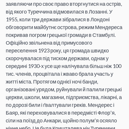
заявляючи про своє право вторгнутися на острів,
від якого Туреччина відмовилася в Лозанні. У
1955, коли три держави зібралися в Лондоні
обговорити майбутнє острова, режим Мендереса
покривав погром грецької громади в Стамбулі.
Офіційно звільнена від примусового
переселення 1923 року, ця громада швидко
скорочувалася під тиском держави, однак у
середині 1930-х усе ще налічувала більш ніж 100
тис. членів, процвітала і жваво брала участь у
житті міста. Протягом однієї ночі банди,
організовані урядом, руйнували й палили грецькі
церкви, школи, магазини, підприємства, лікарні, а
по дорозі били і ґвалтували греків. Мендерес і
Баяр, які переховувалися в передмісті Флор’я,
сіли на поїзд до Анкари, щойно полум’я осяяло
нічне небо. Це була Кришталева ніч Туреччини.