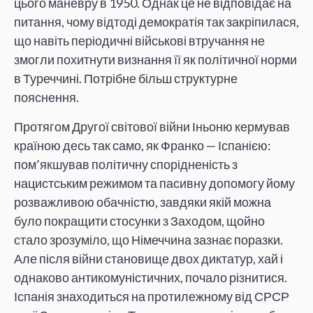
цього маневру в 1950. Однак це не відповідає на
питання, чому відтоді демократія так закріпилася,
що навіть періодичні військові втручання не
змогли похитнути визнання її як політичної норми
в Туреччині. Потрібне більш структурне
пояснення.
Протягом Другої світової війни Іньоню кермував
країною десь так само, як Франко — Іспанією:
пом’якшував політичну спорідненість з
нацистським режимом та пасивну допомогу йому
розважливою обачністю, завдяки якій можна
було покращити стосунки з Заходом, щойно
стало зрозуміло, що Німеччина зазнає поразки.
Але після війни становище двох диктатур, хай і
однаково антикомуністичних, почало різнитися.
Іспанія знаходиться на протилежному від СРСР