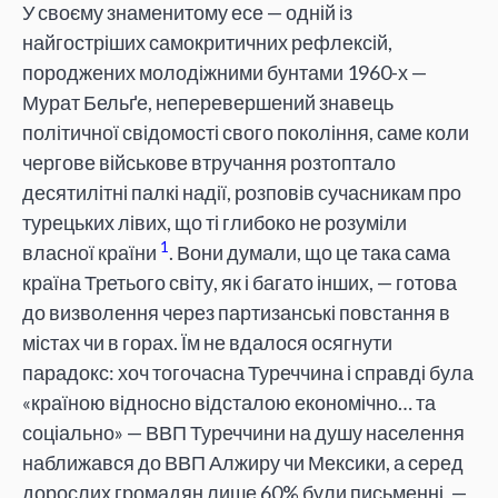
У своєму знаменитому есе — одній із
найгостріших самокритичних рефлексій,
породжених молодіжними бунтами 1960-х —
Мурат Бельґе, неперевершений знавець
політичної свідомості свого покоління, саме коли
чергове військове втручання розтоптало
десятилітні палкі надії, розповів сучасникам про
турецьких лівих, що ті глибоко не розуміли
1
власної країни
. Вони думали, що це така сама
країна Третього світу, як і багато інших, — готова
до визволення через партизанські повстання в
містах чи в горах. Їм не вдалося осягнути
парадокс: хоч тогочасна Туреччина і справді була
«країною відносно відсталою економічно… та
соціально» — ВВП Туреччини на душу населення
наближався до ВВП Алжиру чи Мексики, а серед
дорослих громадян лише 60% були письменні, —