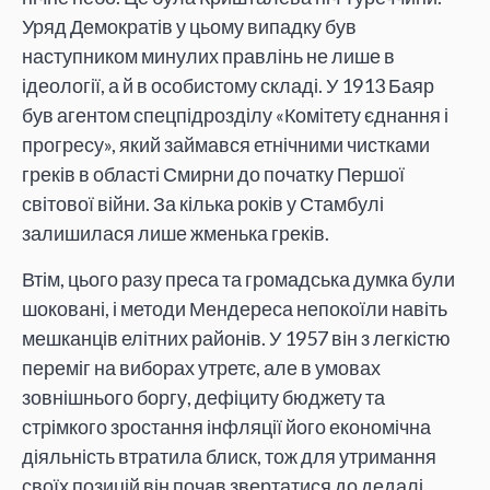
Уряд Демократів у цьому випадку був
наступником минулих правлінь не лише в
ідеології, а й в особистому складі. У 1913 Баяр
був агентом спецпідрозділу «Комітету єднання і
прогресу», який займався етнічними чистками
греків в області Смирни до початку Першої
світової війни. За кілька років у Стамбулі
залишилася лише жменька греків.
Втім, цього разу преса та громадська думка були
шоковані, і методи Мендереса непокоїли навіть
мешканців елітних районів. У 1957 він з легкістю
переміг на виборах утретє, але в умовах
зовнішнього боргу, дефіциту бюджету та
стрімкого зростання інфляції його економічна
діяльність втратила блиск, тож для утримання
своїх позицій він почав звертатися до дедалі