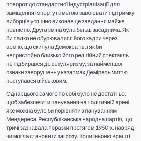
поворот до стандартної індустріалізації для
заміщення імпорту і з метою завоювати підтримку
виборців успішно виконав це завдання майже
повністю. Друга зміна була більш засаднича. Як
би палко не обурювалися його кадри через
армію, що скинула Демократів, і як би
непристойно близько його релігійний спектакль
не підбирався до секуляризму, за найменшої
ознаки заворушень у казармах Демірель миттю
поступався військовим.
Однак цього самого по собі було не достатньо,
щоб забезпечити панування на політичній арені,
яке можна було би порівняти з пануванням
Мендереса. Республіканська народна партія, що
тричі зазнавала поразки протягом 1950-х, навряд
чи могла становити загрозу. Коли Іньоню врешті