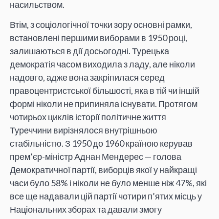
насильством.
Втім, з соціологічної точки зору основні рамки,
встановлені першими виборами в 1950 році,
залишаються в дії досьогодні. Турецька
демократія часом виходила з ладу, але ніколи
надовго, адже вона закріпилася серед
правоцентристської більшості, яка в тій чи іншій
формі ніколи не припиняла існувати. Протягом
чотирьох циклів історії політичне життя
Туреччини вирізнялося внутрішньою
стабільністю. З 1950 до 1960 країною керував
прем’єр-міністр Аднан Мендерес — голова
Демократичної партії, виборців якої у найкращі
часи було 58% і ніколи не було менше ніж 47%, які
все ще надавали цій партії чотири п’ятих місць у
Національних зборах та давали змогу