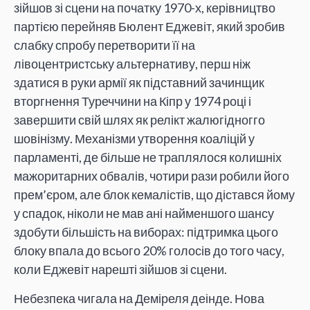
зійшов зі сцени на початку 1970-х, керівництво
партією перейняв Бюлент Еджевіт, який зробив
слабку спробу перетворити її на
лівоцентристську альтернативу, перш ніж
здатися в руки армії як підставний зачинщик
вторгнення Туреччини на Кіпр у 1974 році і
завершити свій шлях як релікт жалюгідногго
шовінізму. Механізми утворення коаліцій у
парламенті, де більше не траплялося колишніх
мажоритарних обвалів, чотири рази робили його
прем’єром, але блок кемалістів, що дістався йому
у спадок, ніколи не мав ані найменшого шансу
здобути більшість на виборах: підтримка цього
блоку впала до всього 20% голосів до того часу,
коли Еджевіт нарешті зійшов зі сцени.
Небезпека чигала на Деміреля деінде. Нова