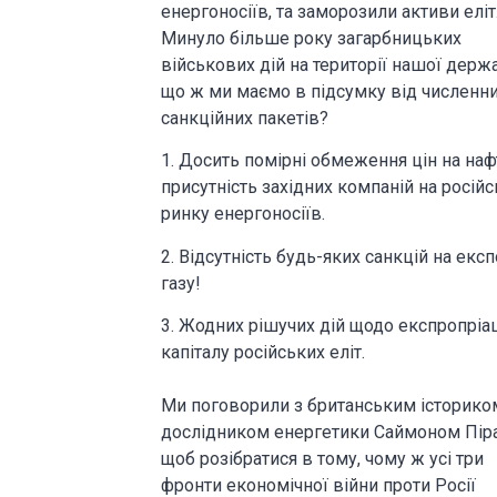
енергоносіїв, та заморозили активи еліт
Минуло більше року загарбницьких
військових дій на території нашої держа
що ж ми маємо в підсумку від численн
санкційних пакетів?
1. Досить помірні обмеження цін на наф
присутність західних компаній на росій
ринку енергоносіїв.
2. Відсутність будь-яких санкцій на експ
газу!
3. Жодних рішучих дій щодо експропріац
капіталу російських еліт.
Ми поговорили з британським істориком
дослідником енергетики Саймоном Піра
щоб розібратися в тому, чому ж усі три
фронти економічної війни проти Росії