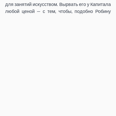
для занятий искусством. Вырвать его у Капитала
любой ценой — с тем, чтобы, подобно Робину
Гуду, подарить его таким же угнетенным и
обездоленным, как и он сам.
ЧИТАЙТЕ ТАКЖЕ
:
ВЕЖА АБСУРДУ
(Анна Гриценко, Тамара
Злобіна)
ІНСТРУМЕНТАЛІЗАЦІЯ РАДИКАЛЬНОЇ
МУЗИКИ
(Леся Бідочко)
КІНОПОЇЗД НА ХМЗ
(Віталій Атанасов, Анастасія
Рябчук)
БОРОТЬБА ЗА КРЕАТИВНІСТЬ. КРЕАТИВНІСТЬ
ЯК БОРОТЬБА
(Тіно Букхольс)