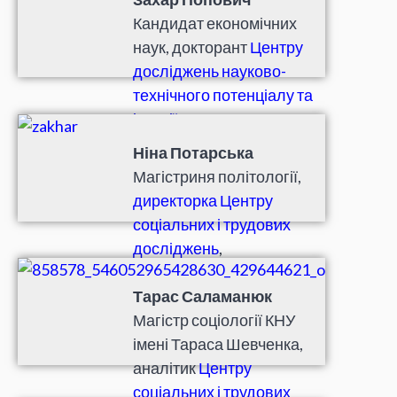
профспілки
«Пряма дія»
.
Кандидат економічних
наук, докторант
Центру
досліджень науково-
технічного потенціалу та
історії науки
ім.Г.М.Доброва НАН
Ніна Потарська
України
, координатор
Магістриня політології,
організаційного комітету
директорка Центру
партії
«Соціальний рух»
.
соціальних і трудових
досліджень
,
співкоординаторка
Жіночої сотні ім. О.
Тарас Саламанюк
Кобилянської.
Магістр соціології КНУ
імені Тараса Шевченка,
аналітик
Центру
соціальних і трудових