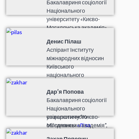
Бакалавриня соціології
Національного
університету «Києво-
Могилянська академія».
Денис Пілаш
Аспірант Інституту
міжнародних відносин
Київського
національного
університету ім.
Шевченка, активіст
Дар’я Попова
студентської профспілки
Бакалавриня соціології
«Пряма дія»
і
Національного
соціалістичного
університету “Києво-
об’єднання
«Ліва
Могилянська академія”,
опозиція»
.
активістка студентської
Захар Попович