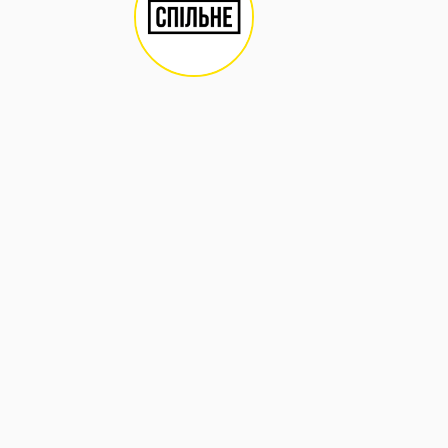
Ми вітаємо відтворення матеріалів сайту, якщо в них не
внесено жодних змін чи доповнень за умови гіперпосилання на
сторінку оригінальної публікації. Використовувати матеріали
з комерційною метою заборонено.