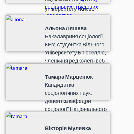
соціології Національного
соціальних і трудових
університету «Києво-
досліджень
.
Могилянська академія».
Альона Ляшева
Бакалавриня соціології
КНУ, студентка Вільного
Університету Брюселлю,
членкиня редколегії веб-
журналу LeftEast.
Тамара Марценюк
Кандидатка
соціологічних наук,
доцентка кафедри
соціології Національного
університету «Києво-
Могилянська академія».
Вікторія Мулявка