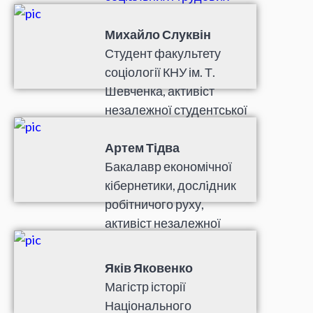
досліджень
, учасник
самоосвітньої
Михайло Слуквін
платформи
Die
Студент факультету
Autodidaktische Initiative
.
соціології КНУ ім. Т.
Шевченка, активіст
незалежної студентської
профспілки
«Пряма дія»
.
Артем Тідва
Бакалавр економічної
кібернетики, дослiдник
робітничого руху,
активіст незалежної
студентської профспілки
«Пряма дія»
,
Яків Яковенко
соціалістичного
Магістр історії
об’єднання
«Ліва
Національного