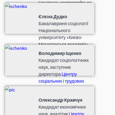
Центральноєвропейсько
го університету.
Єлєна Дудко
Бакалавриня соціології
Національного
університету «Києво-
Могилянська академія»,
студентка Лундського
Володимир Іщенко
університету.
Кандидат соціологічних
наук, заступник
директора
Центру
соціальних і трудових
досліджень
, член
редколегії веб-журналу
Олександр Кравчук
LeftEast, старший
Кандидат економічних
викладач кафедри
наук, аналітик
Центру