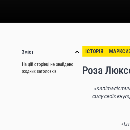
ІСТОРІЯ
МАРКСИ
Зміст
На цій сторінці не знайдено
Роза Люксе
жодних заголовків.
«Капіталістич
силу своїх вну
«Із