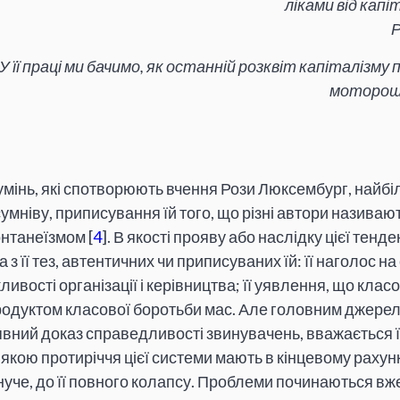
ліками від капі
«У її праці ми бачимо, як останній розквіт капіталіз
моторошн
умінь, які спотворюють вчення Рози Люксембург, найб
сумніву, приписування їй того, що різні автори називаю
нтанеїзмом [
4
]. В якості прояву або наслідку цієї тенд
з її тез, автентичних чи приписуваних їй: її наголос на
ивості організації і керівництва; її уявлення, що класо
родуктом класової боротьби мас. Але головним джерел
вний доказ справедливості звинувачень, вважається її
 з якою протиріччя цієї системи мають в кінцевому рахун
уче, до її повного колапсу. Проблеми починаються вже