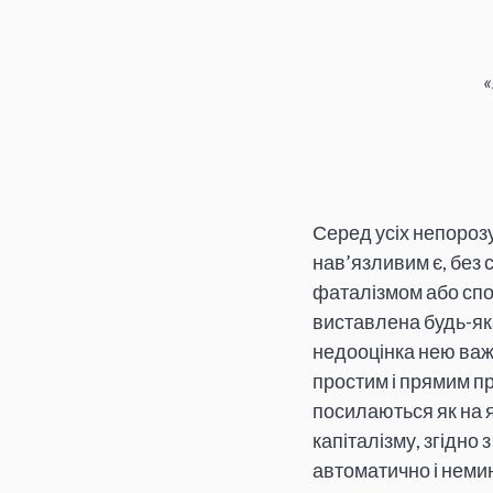
Серед усіх непороз
нав’язливим є, без 
фаталізмом або спо
виставлена будь-яка 
недооцінка нею важл
простим і прямим п
посилаються як на я
капіталізму, згідно
автоматично і немин