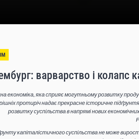
ЗМ
мбург: варварство і колапс к
на економіка, яка сприяє могутньому розвитку проду
трішніх протиріч надає прекрасне історичне підґрунт
розвитку суспільства в напрямі нових економічних
 ґрунту капіталістичного суспільства не може вирости