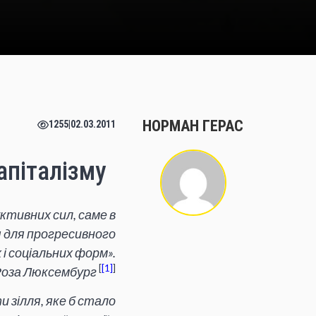
НОРМАН ГЕРАС
1255
|
02.03.2011
апіталізму
ктивних сил, саме в
я для прогресивного
 і соціальних форм».
[
1
]
Роза Люксембург
 зілля, яке б стало