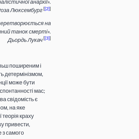
талістичної анархії».
[
2
]
Роза Люксембург
му перетворюється на
ий танок смерті».
[
3
]
Дьордь Лукач
ільш поширеним і
ть детермінізмом,
енції може бути
 спонтанності мас;
ва свідомість є
ом, на яке
 теорія краху
ку привести,
 з самого