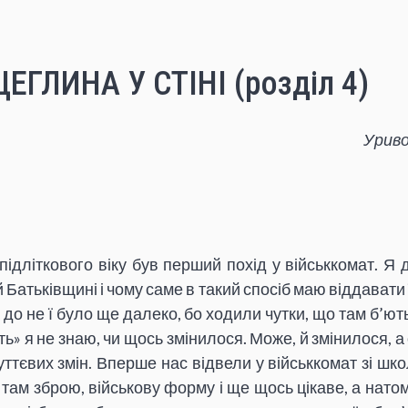
ЕГЛИНА У СТІНІ (розділ 4)
Уриво
ідліткового віку був перший похід у військкомат. Я 
 Батьківщині і чому саме в такий спосіб маю віддавати ї
а до не ї було ще далеко, бо ходили чутки, що там б’ють
ть» я не знаю, чи щось змінилося. Може, й змінилося, 
уттєвих змін. Вперше нас відвели у військкомат зі ш
там зброю, військову форму і ще щось цікаве, а нато