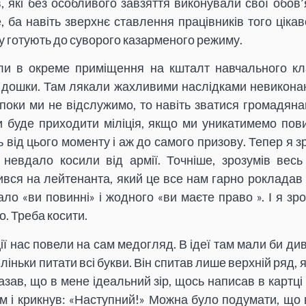
в, які без особливого завзяття виконували свої обов’
 ба навіть зверхнє ставлення працівників того цікав
у готують до суворого казарменого режиму.
ли в окреме приміщення на кшталт навчального к
ез дошки. Там лякали жахливими наслідками невикон
 поки ми не відслужимо, то навіть зватися громадян
и буде приходити міліція, якщо ми уникатимемо пови
від цього моменту і аж до самого призову. Тепер я з
і невдало косили від армії. Точніше, зрозумів весь
ився на лейтенанта, який це все нам гарно рокладав 
ло «ви повинні» і жодного «ви маєте право ». І я зр
о. Треба косити.
ії нас повели на сам медогляд. В ідеї там мали би д
ліньки питати всі букви. Він спитав лише верхній ряд, я
азав, що в мене ідеальний зір, щось написав в картці
м і крикнув: «Наступний!» Можна було подумати, що в