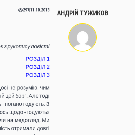
297
|
11.10.2013
АНДРІЙ ТУЖИКОВ
к з рукопису повісті
РОЗДІЛ 1
РОЗДІЛ 2
РОЗДІЛ 3
досі не розумію, чим
й цей борг. Але тоді
 і погано годують. З
а ось щодо «годують»
коли на медогляд. Ми
мість отримали довгі