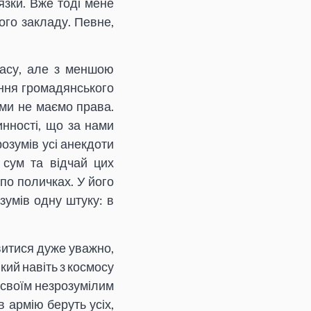
язки. Вже тоді мене
ого закладу. Певне,
ласу, але з меншою
ання громадянського
ами не маємо права.
нності, що за нами
розумів усі анекдоти
 сум та відчай цих
по поличках. У його
озумів одну штуку: в
ивитися дуже уважно,
кий навіть з космосу
 своїм незрозумілим
 армію беруть усіх,