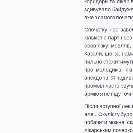
коридори та лікарі
здивувало байдуже,
вже з самого початк
Спочатку нас заве
кількістю парт і б
обов’язку: мовляв,
Казали, що за нам
пильно стежитимуть 
про молодиків, як
анекдотів. Я подив
промові часто звуча
армію я не піду точн
Після вступної лекц
але… Окулісту було 
побачити можна, ск
лікарським почерко