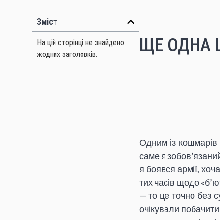
Зміст
ЩЕ ОДНА Ц
На цій сторінці не знайдено
жодних заголовків.
Одним із кошмарів п
саме я зобов’язаний
я боявся армії, хоч
тих часів щодо «б’ю
— то це точно без с
очікували побачити 