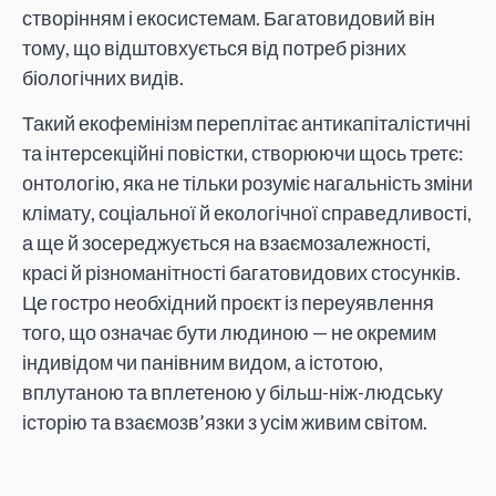
створінням і екосистемам. Багатовидовий він
тому, що відштовхується від потреб різних
біологічних видів.
Такий екофемінізм переплітає антикапіталістичні
та інтерсекційні повістки, створюючи щось третє:
онтологію, яка не тільки розуміє нагальність зміни
клімату, соціальної й екологічної справедливості,
а ще й зосереджується на взаємозалежності,
красі й різноманітності багатовидових стосунків.
Це гостро необхідний проєкт із переуявлення
того, що означає бути людиною — не окремим
індивідом чи панівним видом, а істотою,
вплутаною та вплетеною у більш-ніж-людську
історію та взаємозв’язки з усім живим світом.