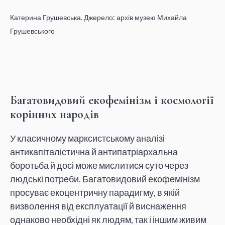
Катерина Грушевська. Джерело: архів музею Михайла
Грушевського
Багатовидовий екофемінізм і космології
корінних народів
У класичному марксистському аналізі
антикапіталістична й антипатріархальна
боротьба й досі може мислитися суто через
людські потреби. Багатовидовий екофемінізм
просуває екоцентричну парадигму, в якій
визволення від експлуатації й виснаження
однаково необхідні як людям, так і іншим живим