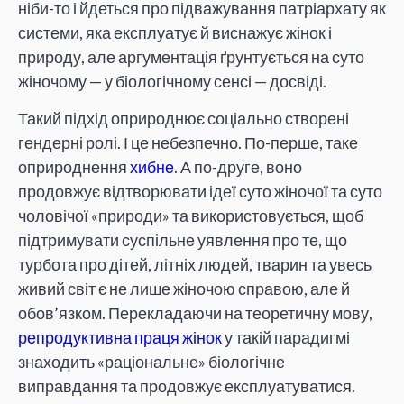
ніби-то і йдеться про підважування патріархату як
системи, яка експлуатує й виснажує жінок і
природу, але аргументація ґрунтується на суто
жіночому — у біологічному сенсі — досвіді.
Такий підхід оприроднює соціально створені
гендерні ролі. І це небезпечно. По-перше, таке
оприроднення
хибне
. А по-друге, воно
продовжує відтворювати ідеї суто жіночої та суто
чоловічої «природи» та використовується, щоб
підтримувати суспільне уявлення про те, що
турбота про дітей, літніх людей, тварин та увесь
живий світ є не лише жіночою справою, але й
обов’язком. Перекладаючи на теоретичну мову,
репродуктивна праця жінок
у такій парадигмі
знаходить «раціональне» біологічне
виправдання та продовжує експлуатуватися.