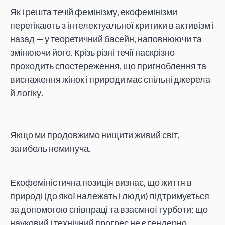
Як і решта течій фемінізму, екофемінізми
перетікають з інтелектуальної критики в активізм і
назад — у теоретичний басейн, наповнюючи та
змінюючи його. Крізь різні течії наскрізно
проходить спостереження, що пригноблення та
виснаження жінок і природи має спільні джерела
й логіку.
Якщо ми продовжимо нищити живий світ,
загибель неминуча.
Екофеміністична позиція визнає, що життя в
природі (до якої належать і люди) підтримується
за допомогою співпраці та взаємної турботи; що
науковий і технічний прогрес не є гендерно