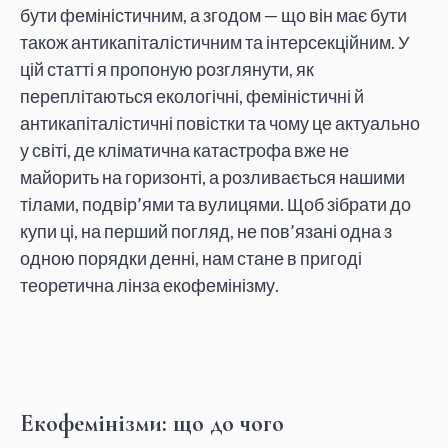
бути феміністичним, а згодом — що він має бути
також антикапіталістичним та інтерсекційним. У
цій статті я пропоную розглянути, як
переплітаються екологічні, феміністичні й
антикапіталістичні повістки та чому це актуально
у світі, де кліматична катастрофа вже не
майорить на горизонті, а розливається нашими
тілами, подвір’ями та вулицями. Щоб зібрати до
купи ці, на перший погляд, не пов’язані одна з
одною порядки денні, нам стане в пригоді
теоретична лінза екофемінізму.
Екофемінізми: що до чого