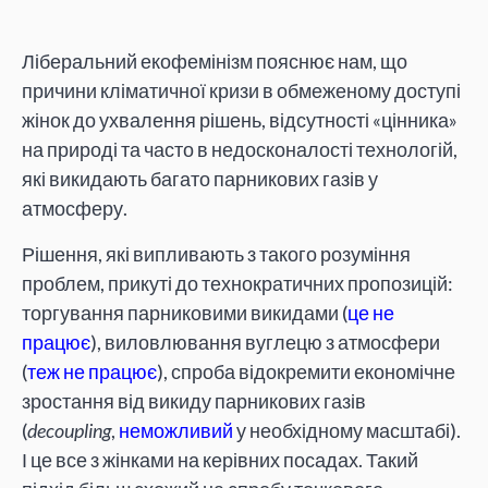
Ліберальний екофемінізм пояснює нам, що
причини кліматичної кризи в обмеженому доступі
жінок до ухвалення рішень, відсутності «цінника»
на природі та часто в недосконалості технологій,
які викидають багато парникових газів у
атмосферу.
Рішення, які випливають з такого розуміння
проблем, прикуті до технократичних пропозицій:
торгування парниковими викидами (
це не
працює
), виловлювання вуглецю з атмосфери
(
теж не працює
), спроба відокремити економічне
зростання від викиду парникових газів
(
decoupling
,
неможливий
у необхідному масштабі).
І це все з жінками на керівних посадах. Такий