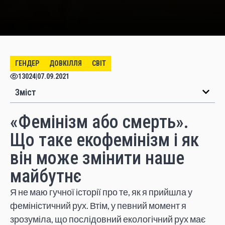
ГЕНДЕР
ДОВКІЛЛЯ
СВІТ
13024
|
07.09.2021
Зміст
«Фемінізм або смерть».
Що таке екофемінізм і як
він може змінити наше
майбутнє
Я не маю гучної історії про те, як я прийшла у
феміністичний рух. Втім, у певний момент я
зрозуміла, що послідовний екологічний рух має