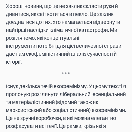
Хороші новини, що це не заклик скласти руки й
дивитися, як світ котиться в пекло. Це заклик
доєднатися до тих, хто намагається відвернути
найгірші наслідки кліматичної катастрофи. Ми
розглянемо, які концептуальні
інструменти потрібні для цієї величезної справи,
дає нам екофеміністичний аналіз сучасності й
історії.
* * *
Існує декілька течій екофемінізму. У цьому тексті я
пропоную розглянути ліберальний, есенціальний
та матеріалістичний (відомий також як
марксистський або соціалістичний) екофемінізми.
Це не зручні коробочки, в які можна елегантно
розфасувати всі течії. Це рамки, крізь які я