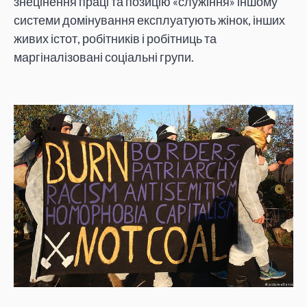
знецінення праці та позицію «служіння» іншому
системи домінування експлуатують жінок, інших
живих істот, робітників і робітниць та
маргіналізовані соціальні групи.