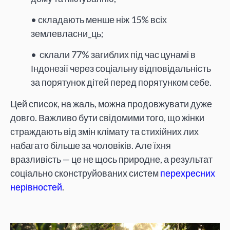
• складають менше ніж 15% всіх
землевласни_ць;
• склали 77% загиблих під час цунамі в
Індонезії через соціальну відповідальність
за порятунок дітей перед порятунком себе.
Цей список, на жаль, можна продовжувати дуже
довго. Важливо бути свідомими того, що жінки
страждають від змін клімату та стихійних лих
набагато більше за чоловіків. Але їхня
вразливість — це не щось природне, а результат
соціально сконструйованих систем
перехресних
нерівностей
.