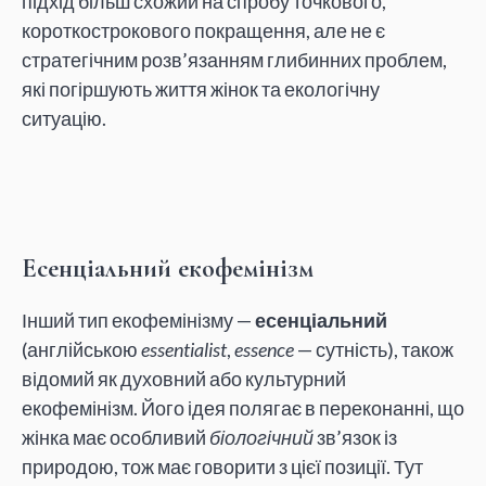
підхід більш схожий на спробу точкового,
короткострокового покращення, але не є
стратегічним розв’язанням глибинних проблем,
які погіршують життя жінок та екологічну
ситуацію.
Есенціальний екофемінізм
Інший тип екофемінізму —
есенціальний
(англійською
essentialist
,
essence
— сутність), також
відомий як духовний або культурний
екофемінізм. Його ідея полягає в переконанні, що
жінка має особливий
біологічний
зв’язок із
природою, тож має говорити з цієї позиції. Тут