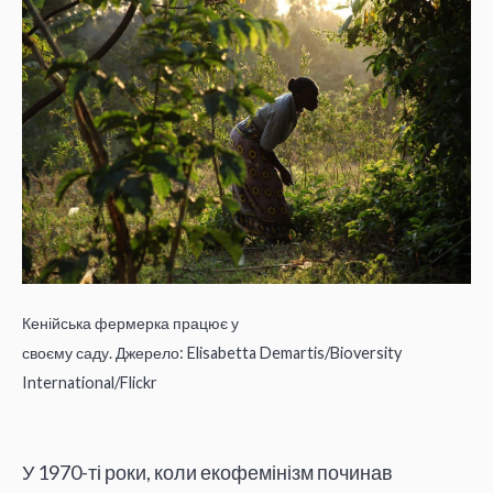
Кенійська фермерка працює у
своєму саду. Джерело: Elisabetta Demartis/Bioversity
International/Flickr
У 1970-ті роки, коли екофемінізм починав