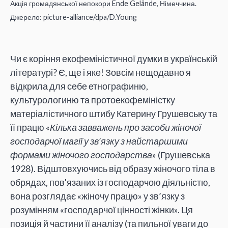
Акція громадянської непокори Ende Gelände, Німеччина.
Джерело: picture-alliance/dpa/D.Young
Чи є коріння екофеміністичної думки в українській
літературі? Є, ще і яке! Зовсім нещодавно я
відкрила для себе етнографиню,
культурологиню та протоекофеміністку
матеріалістичного штибу Катерину Грушевську та
її працю «
Кілька завважень про засоби жіночої
господарчої магії у зв’язку з найстаршими
формами жіночого господарства
» (Грушевська
1928). Відштовхуючись від образу жіночого тіла в
обрядах, пов'язаних із господарчою діяльністю,
вона розглядає «жіночу працю» у зв’язку з
розумінням «господарчої цінності жінки». Ця
позиція й частини її аналізу (та пильної уваги до