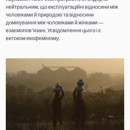
нейтральним; що експлуатаційні відносини між
чоловіками й природою та відносини
домінування між чоловіками й жінками ―
взаємопов’язані. Усвідомлення цього і є
витоком екофемінізму.