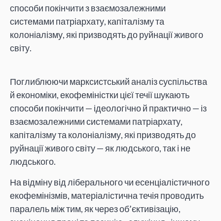
способи покінчити з взаємозалежними
системами патріархату, капіталізму та
колоніалізму, які призводять до руйнації живого
світу.
Поглиблюючи марксистський аналіз суспільства
й економіки, екофеміністки цієї течії шукають
способи покінчити — ідеологічно й практично — із
взаємозалежними системами патріархату,
капіталізму та колоніалізму, які призводять до
руйнації живого світу — як людського, так і не
людського.
На відміну від ліберального чи есенціалістичного
екофемінізмів, матеріалістична течія проводить
паралель між тим, як через об’єктивізацію,