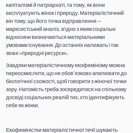
капіталізмі й патріархаті, та тому, як вони
експлуатують жінок і природу. Матеріалістичний
він тому, що його точка відправлення —
марксистський аналіз, згідно з яким соціальні
відносини визначаються матеріальними
умовами існування. До останніх належать і так
звані «природні ресурси».
Завдяки матеріалістичному екофемінізму можна
переосмислити, що не обов’язково апелювати до
біологічної схожості, щоб говорити з жіночої точки
зору. Натомість треба зосередитися на спільному
досвіді соціальних реалій тих, хто ідентифікують
себе як жінки.
Екофеміністки матеріалістичної течії шукають