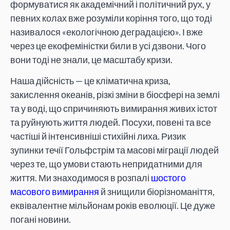
формуватися як академічний і політичний рух, у
певних колах вже розуміли коріння того, що тоді
називалося «екологічною деградацією». І вже
через це екофеміністки били в усі дзвони. Чого
вони тоді не знали, це масштабу кризи.
Наша дійсність — це кліматична криза,
закислення океанів, різкі зміни в біосфері на землі
та у воді, що спричиняють вимирання живих істот
та руйнують життя людей. Посухи, повені та все
частіші й інтенсивніші стихійні лиха. Ризик
зупинки течії Гольфстрім та масові міграції людей
через те, що умови стають непридатними для
життя. Ми знаходимося в розпалі
шостого
масового вимирання
й знищили біорізноманіття,
еквівалентне мільйонам років еволюції. Це дуже
погані новини.