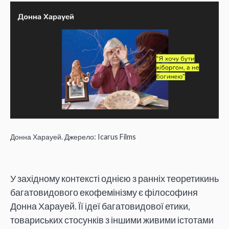
Донна Харауей. Джерело: Icarus Films
У західному контексті однією з ранніх теоретикинь
багатовидового екофемінізму є філософиня
Донна Харауей. Її ідеї багатовидової етики,
товариських стосунків з іншими живими істотами