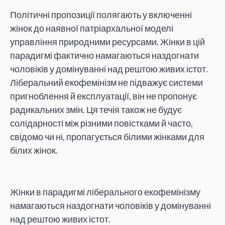
Політичні пропозиції полягають у включенні
жінок до наявної патріархальної моделі
управління природними ресурсами. Жінки в цій
парадигмі фактично намагаються наздогнати
чоловіків у домінуванні над рештою живих істот.
Ліберальний екофемінізм не підважує системи
пригноблення й експлуатації, він не пропонує
радикальних змін. Ця течія також не будує
солідарності між різними повістками й часто,
свідомо чи ні, пропагується білими жінками для
білих жінок.
Жінки в парадигмі ліберального екофемінізму
намагаються наздогнати чоловіків у домінуванні
над рештою живих істот.