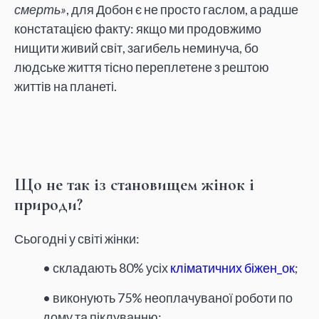
смерть»
, для Добон є не просто гаслом, а радше
констатацією факту: якщо ми продовжимо
нищити живий світ, загибель неминуча, бо
людське життя тісно переплетене з рештою
життів на планеті.
Що не так із становищем жінок і
природи?
Сьогодні у світі жінки:
• складають 80% усіх
кліматичних біжен_ок
;
• виконують 75% неоплачуваної роботи по
дому та піклуванню;