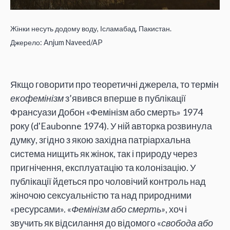
Жінки несуть додому воду, Ісламабад, Пакистан.
Джерело: Anjum Naveed/AP
Якщо говорити про теоретичні джерела, то термін
екофемінізм
з’явився вперше в публікації
Франсуази Добон «Фемінізм або смерть» 1974
року (d'Eaubonne 1974). У ній авторка розвинула
думку, згідно з якою західна патріархальна
система нищить як жінок, так і природу через
пригнічення, експлуатацію та колонізацію. У
публікації йдеться про чоловічий контроль над
жіночою сексуальністю та над природними
«ресурсами». «
Фемінізм або смерть»
, хоч і
звучить як відсилання до відомого «
свобода або