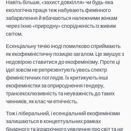
Навіть більше, «захист довкілля» чи будь-яка
екологічна праця теж набувають фемінного
забарвлення й вбачаються належними жінкам
через їхню «природну» спорідненість із живим
світом.
Есенціальну течію іноді помилково сприймають
як екофеміністичну позицію загалом. Це змушує з
недовірою ставитися до екофемінізму. Проте ці
ідеї зовсім не репрезентують увесь спектр
феміністичних поглядів. Їх критикують інші
екофеміністки за оприроднення гендеру,
трансексклюзивність та неуважність до таких
чинників, як клас чи етнічність.
Тож і ліберальний, і есенціальний екофемінізми
залишаються в концептуальних рамках
бінарного та ієрархічного уявлення про світ та
не