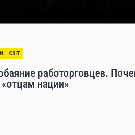
И
СВІТ
обаяние работорговцев. Поче
 «отцам нации»