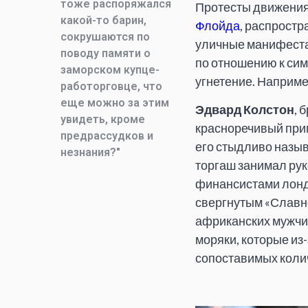
тоже распоряжался
Протесты движения 
какой-то барин,
Флойда
, распростр
сокрушаются по
уличные манифестац
поводу памяти о
по отношению к си
заморском купце-
угнетение. Наприме
работорговце, что
еще можно за этим
Эдвард Колстон
, 
увидеть, кроме
красноречивый прим
предрассудков и
его стыдливо назыв
незнания?"
торгаш занимал ру
финансистами лондо
свергнутым «Славно
африканских мужчин
моряки, которые из
сопоставимых коли