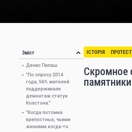
ІСТОРІЯ
ПРОТЕСТ
Зміст
Денис Пилаш
Скромное 
"По опросу 2014
памятники
года, 56% жителей
поддерживали
демонтаж статуи
Колстона."
"Когда потомки
крепостных, чьими
жизнями когда-то