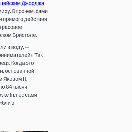
ицейским Джорджа
миру. Впрочем, сами
и прямого действия
и расовое
нском Бристоле.
ли в воду, —
ринимателей». Так
ец». Когда этот
и, основанной
 Яковом II,
ло 84 тысяч
озке (плюс сами
ибли в