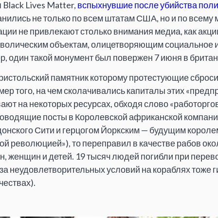
Black Lives Matter,
вспыхнувшие после убийства пол
анились не только по всем штатам США, но и по всему 
ии не привлекают столько внимания медиа, как акци
мволическим объектам, олицетворяющим социальное 
р, один такой монумент был повержен 7 июня в брита
бристольский памятник которому протестующие сброси
ер того, на чем сколачивались капиталы этих «предп
ают на некоторых ресурсах, обходя слово «работоргов
ководящие посты в Королевской африканской компани
нского Сити и герцогом Йоркским — будущим королем
й революцией»), то переправил в качестве рабов око
, женщин и детей. 19 тысяч людей погибли при перев
-за неудовлетворительных условий на кораблях тоже г
чествах).