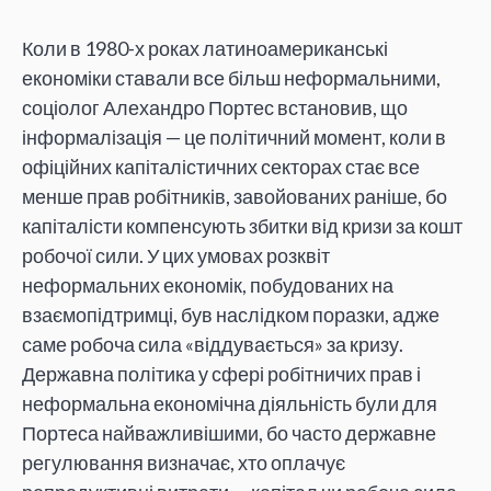
Коли в 1980-х роках латиноамериканські
економіки ставали все більш неформальними,
соціолог Алехандро Портес встановив, що
інформалізація — це політичний момент, коли в
офіційних капіталістичних секторах стає все
менше прав робітників, завойованих раніше, бо
капіталісти компенсують збитки від кризи за кошт
робочої сили. У цих умовах розквіт
неформальних економік, побудованих на
взаємопідтримці, був наслідком поразки, адже
саме робоча сила «віддувається» за кризу.
Державна політика у сфері робітничих прав і
неформальна економічна діяльність були для
Портеса найважливішими, бо часто державне
регулювання визначає, хто оплачує