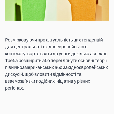
Розмірковуючи про актуальність цих тенденцій
для центрально- і східноєвропейського
контексту, варто взяти до уваги декілька аспектів.
Треба розширити або переглянути основні теорії
північноамериканських або західноєвропейських
дискусій, щоб вловити відмінності та
взаємозв’язки подібних ініціатив у різних
регіонах.