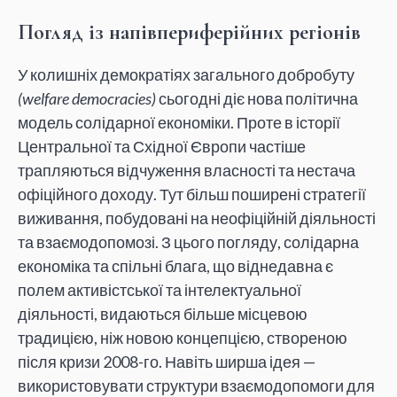
Погляд із напівпериферійних регіонів
У колишніх демократіях загального добробуту
(welfare democracies)
сьогодні діє нова політична
модель солідарної економіки. Проте в історії
Центральної та Східної Європи частіше
трапляються відчуження власності та нестача
офіційного доходу. Тут більш поширені стратегії
виживання, побудовані на неофіційній діяльності
та взаємодопомозі. З цього погляду, солідарна
економіка та спільні блага, що віднедавна є
полем активістської та інтелектуальної
діяльності, видаються більше місцевою
традицією, ніж новою концепцією, створеною
після кризи 2008-го. Навіть ширша ідея —
використовувати структури взаємодопомоги для