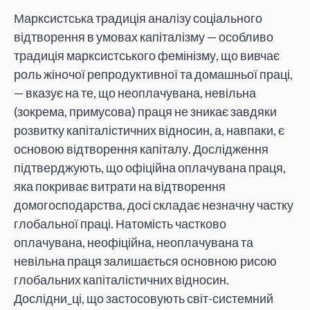
Марксистська традиція аналізу соціального
відтворення в умовах капіталізму — особливо
традиція марксистського фемінізму, що вивчає
роль жіночої репродуктивної та домашньої праці,
— вказує на те, що неоплачувана, невільна
(зокрема, примусова) праця не зникає завдяки
розвитку капіталістичних відносин, а, навпаки, є
основою відтворення капіталу. Дослідження
підтверджують, що офіційна оплачувана праця,
яка покриває витрати на відтворення
домогосподарства, досі складає незначну частку
глобальної праці. Натомість частково
оплачувана, неофіційна, неоплачувана та
невільна праця залишається основною рисою
глобальних капіталістичних відносин.
Дослідни_ці, що застосовують світ-системний