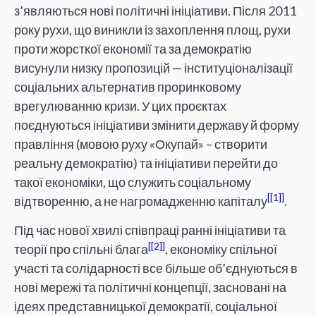
з’являються нові політичні ініціативи. Після 2011
року рухи, що виникли із захоплення площ, рухи
проти жорсткої економії та за демократію
висунули низку пропозицій — інституціоналізації
соціальних альтернатив проринковому
врегулюванню кризи. У цих проєктах
поєднуються ініціативи змінити державу й форму
правління (мовою руху «Окупай» – створити
реальну демократію) та ініціативи перейти до
такої економіки, що служить соціальному
[1]
відтворенню, а не нагромадженню капіталу
.
Під час нової хвилі співпраці ранні ініціативи та
[2]
теорії про спільні блага
, економіку спільної
участі та солідарності все більше об’єднуються в
нові мережі та політичні концепції, засновані на
ідеях представницької демократії, соціальної