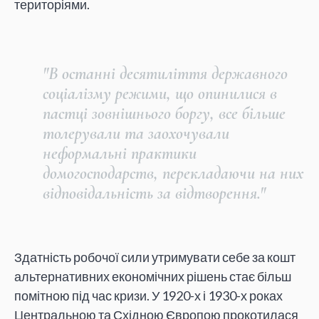
територіями.
"В останні десятиліття державного
соціалізму режими, що опинилися в
пастці зовнішнього боргу, все більше
толерували та заохочували
неформальні практики
домогосподарств, перекладаючи на них
відповідальність за відтворення."
Здатність робочої сили утримувати себе за кошт
альтернативних економічних рішень стає більш
помітною під час кризи. У 1920-х і 1930-х роках
Центральною та Східною Європою прокотилася