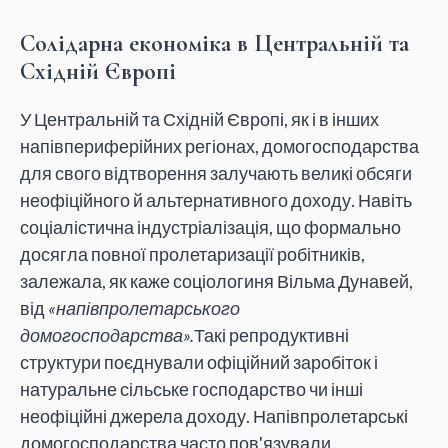
Солідарна економіка в Центральній та
Східній Європі
У Центральній та Східній Європі, як і в інших
напівпериферійних регіонах, домогосподарства
для свого відтворення залучають великі обсяги
неофіційного й альтернативного доходу. Навіть
соціалістична індустріалізація, що формально
досягла повної пролетаризації робітників,
залежала, як каже соціологиня Вільма Дунавей,
від
«напівпролетарського
домогосподарства».
Такі репродуктивні
структури поєднували офіційний заробіток і
натуральне сільське господарство чи інші
неофіційні джерела доходу. Напівпролетарські
домогосподарства часто пов'язували