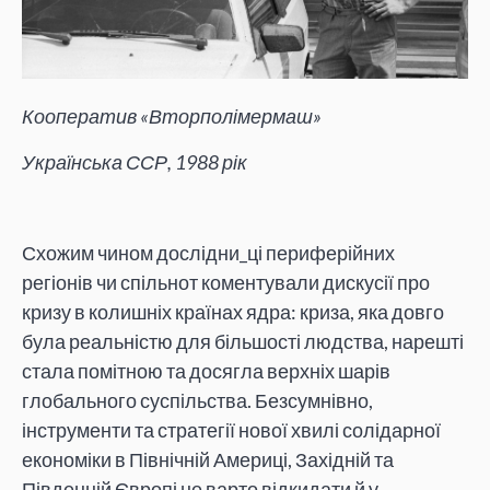
Кооператив «Вторполімермаш»
Українська ССР, 1988 рік
Схожим чином дослідни_ці периферійних
регіонів чи спільнот коментували дискусії про
кризу в колишніх країнах ядра: криза, яка довго
була реальністю для більшості людства, нарешті
стала помітною та досягла верхніх шарів
глобального суспільства. Безсумнівно,
інструменти та стратегії нової хвилі солідарної
економіки в Північній Америці, Західній та
Південній Європі не варто відкидати й у