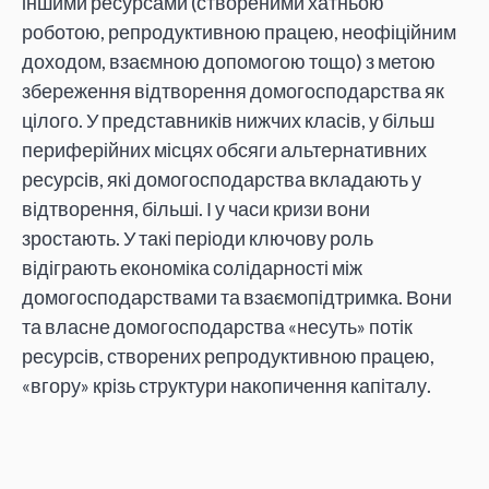
іншими ресурсами (створеними хатньою
роботою, репродуктивною працею, неофіційним
доходом, взаємною допомогою тощо) з метою
збереження відтворення домогосподарства як
цілого. У представників нижчих класів, у більш
периферійних місцях обсяги альтернативних
ресурсів, які домогосподарства вкладають у
відтворення, більші. І у часи кризи вони
зростають. У такі періоди ключову роль
відіграють економіка солідарності між
домогосподарствами та взаємопідтримка. Вони
та власне домогосподарства «несуть» потік
ресурсів, створених репродуктивною працею,
«вгору» крізь структури накопичення капіталу.