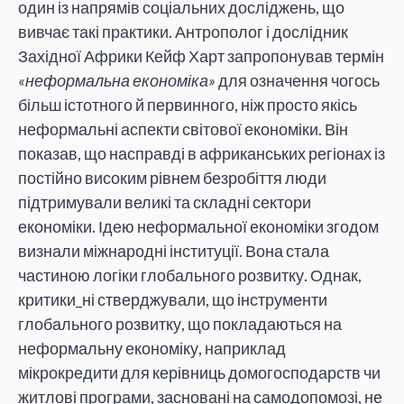
один із напрямів соціальних досліджень, що
вивчає такі практики. Антрополог і дослідник
Західної Африки Кейф Харт запропонував термін
«неформальна економіка»
для означення чогось
більш істотного й первинного, ніж просто якісь
неформальні аспекти світової економіки. Він
показав, що насправді в африканських регіонах із
постійно високим рівнем безробіття люди
підтримували великі та складні сектори
економіки. Ідею неформальної економіки згодом
визнали міжнародні інституції. Вона стала
частиною логіки глобального розвитку. Однак,
критики_ні стверджували, що інструменти
глобального розвитку, що покладаються на
неформальну економіку, наприклад
мікрокредити для керівниць домогосподарств чи
житлові програми, засновані на самодопомозі, не