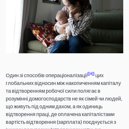
[4]
Один зі способів операціоналізації
цих
глобальних відносин між накопиченням капіталу
та відтворенням робочої сили полягає в
розумінні домогосподарств не як сімей чи людей,
що живуть під одним дахом, а як одиниць
відтворення праці, де оплачена капіталістами
вартість відтворення (зарплата) поєднується з