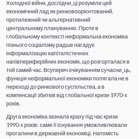
Холодної війни, дослідни_ці розуміли цей
економічний лад як ринковоорієнтований,
протилежний чи альтернативний
центральному плануванню. Проте в
глобальному контексті неформальна економіка
пізнього соціалізму радше нагадує
інформалізацію капіталістичних
напівпериферійних економік, що розгорталася в
той самий час. Всупереч очікуванням сучасни_ць,
функція неформальної економіки полягала не в
переході до ринкового суспільства, а в
компенсації збитків від глобальної кризи 1970-х
років.
Друга економіка зазнала краху під час кризи
1990-х років: саме її існування уможливлювали
прогалини в державній економіці. Натомість