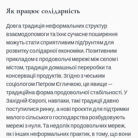
Як працює солідарність
Довга традиція неформальних структур
взаємодопомоги та їхнє сучасне поширення
можуть стати сприятливим підґрунтям для
розвитку солідарної економіки. Позитивним
прикладом є продовольчі мережі між селом і
містом, традиція домашньої переробки та
консервації продуктів. Згідно з чеським
соціологом Петром Єгличкою, це явище —
традиційна форма продовольчої стабільності. У
Західній Європі, навпаки, такі традиції давно
поступилися ринку, а нові проєкти для підтримки
малого сільського господарства розбудовують
мережі з нуля. Та недолік продовольчих мереж,
як і інших неформальних практик, в тому, що вони