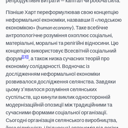
репродуктивні витрати — капітал чи робоча сила.
Пізніше Харт переформулював свою концепцію
неформальної економіки, назвавши її «людською
економікою» (
human economy
). Таке всебічне
антропологічне розуміння охоплює соціальні,
матеріальні, моральні та релігійні відносини. Цю
концепцію використовує Всесвітній соціальний
[3]
форум
, а також низка сучасних теорій про
економіку солідарності. Водночас із
дослідженням неформальної економіки
розвивалося дослідження селянства. Завдяки
цьому з’явилося розуміння селянських
суспільств, що кинули виклик односторонній
модернізаційній опозиції між традиційними та
сучасними формами соціальної організації.
Сьогодні організація селянського виробництва,
його відмінність і (відносна) автономія від логіки