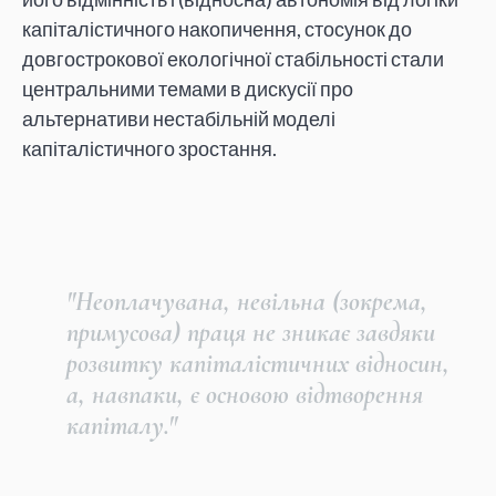
капіталістичного накопичення, стосунок до
довгострокової екологічної стабільності стали
центральними темами в дискусії про
альтернативи нестабільній моделі
капіталістичного зростання.
"Неоплачувана, невільна (зокрема,
примусова) праця не зникає завдяки
розвитку капіталістичних відносин,
а, навпаки, є основою відтворення
капіталу."