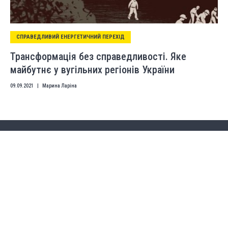
СПРАВЕДЛИВИЙ ЕНЕРГЕТИЧНИЙ ПЕРЕХІД
Трансформація без справедливості. Яке
майбутнє у вугільних регіонів України
09.09.2021
|
Марина Ларіна
Ми вітаємо відтворення матеріалів сайту, якщо в них не
внесено жодних змін чи доповнень за умови гіперпосилання на
сторінку оригінальної публікації. Використовувати матеріали
з комерційною метою заборонено.
Думка авторів може не збігатися з позицією редакції