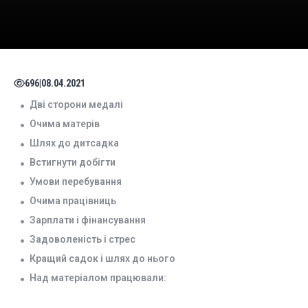
696
|
08.04.2021
Дві сторони медалі
Очима матерів
Шлях до дитсадка
Встигнути добігти
Умови перебування
Очима працівниць
Зарплати і фінансування
Задоволеність і стрес
Кращий садок і шлях до нього
Над матеріалом працювали: