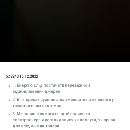
8243
|
15.12.2022
1. Енергію слід постачати переважно з
відновлюваних джерел.
2. В інтересах суспільства зменшити потік енергії у
технологічних системах.
3. Ми повинні вимагати, щоб паливо та
електроенергія розглядалися як послуги, як права
для всіх, а не як товари.