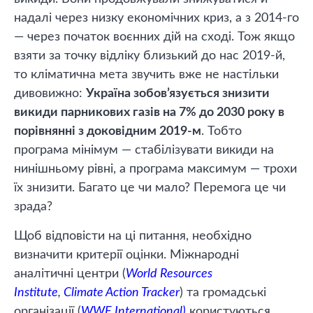
надалі через низку економічних криз, а з 2014-го
— через початок воєнних дій на сході. Тож якщо
взяти за точку відліку близький до нас 2019-й,
то кліматична мета звучить вже не настільки
дивовижно:
Україна зобов’язується знизити
викиди парникових газів на 7% до 2030 року в
порівнянні з доковідним 2019-м
. Тобто
програма мінімум — стабілізувати викиди на
нинішньому рівні, а програма максимум — трохи
їх знизити. Багато це чи мало? Перемога це чи
зрада?
Щоб відповісти на ці питання, необхідно
визначити критерії оцінки. Міжнародні
аналітичні центри (
World Resources
Institute
,
Climate Action Tracker
) та громадські
організації (
WWF International)
користуються