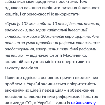
займатися міжнародними проєктами. Тож
однаково важливо вирішити питання й наявності
коштів, і спроможності їх використати.
«Сума [у 102 мільярди за 10 років] досить реальна,
враховуючи, що зараз капітальні інвестиції
складають майже 20 мільярдів євро щорічно. Але
реальна за умов проведення реформ: екологічного
оподаткування, завершення тарифної реформи
та інших»
, — відзначає Сергій Масліченко,
колишній заступник міністра енергетики та
захисту довкілля.
Поки що однією з основних причин екологічних
проблем в Україні залишається пріоритетність
економічних цілей перед цілями збереження
довкілля та екологічними реформами. Податок
на викиди СО
в Україні — один із
найнижчих у
2