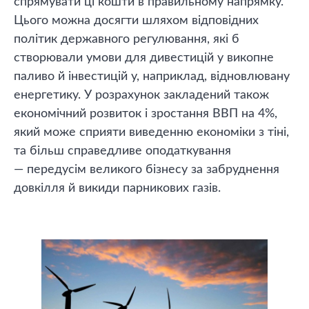
спрямувати ці кошти в правильному напрямку.
Цього можна досягти шляхом відповідних
політик державного регулювання, які б
створювали умови для дивестицій у викопне
паливо й інвестицій у, наприклад, відновлювану
енергетику. У розрахунок закладений також
економічний розвиток і зростання ВВП на 4%,
який може сприяти виведенню економіки з тіні,
та більш справедливе оподаткування
— передусім великого бізнесу за забруднення
довкілля й викиди парникових газів.