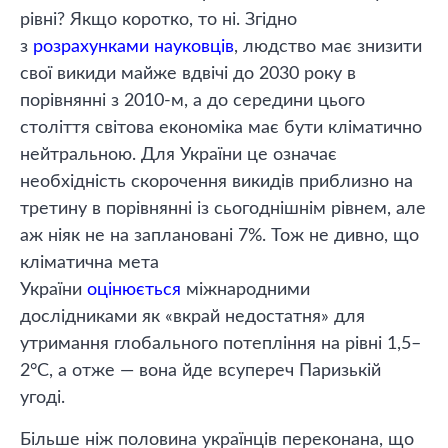
рівні? Якщо коротко, то ні. Згідно
з
розрахунками науковців
, людство має знизити
свої викиди майже вдвічі до 2030 року в
порівнянні з 2010-м, а до середини цього
століття світова економіка має бути кліматично
нейтральною. Для України це означає
необхідність скорочення викидів приблизно на
третину в порівнянні із сьогоднішнім рівнем, але
аж ніяк не на заплановані 7%. Тож не дивно, що
кліматична мета
України
оцінюється
міжнародними
дослідниками як «вкрай недостатня» для
утримання глобального потепління на рівні 1,5–
2°С, а отже — вона йде всупереч Паризькій
угоді.
Більше ніж половина українців переконана, що