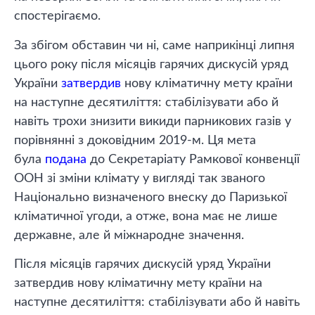
спостерігаємо.
За збігом обставин чи ні, саме наприкінці липня
цього року після місяців гарячих дискусій уряд
України
затвердив
нову кліматичну мету країни
на наступне десятиліття: стабілізувати або й
навіть трохи знизити викиди парникових газів у
порівнянні з доковідним 2019-м. Ця мета
була
подана
до Секретаріату Рамкової конвенції
ООН зі зміни клімату у вигляді так званого
Національно визначеного внеску до Паризької
кліматичної угоди, а отже, вона має не лише
державне, але й міжнародне значення.
Після місяців гарячих дискусій уряд України
затвердив нову кліматичну мету країни на
наступне десятиліття: стабілізувати або й навіть