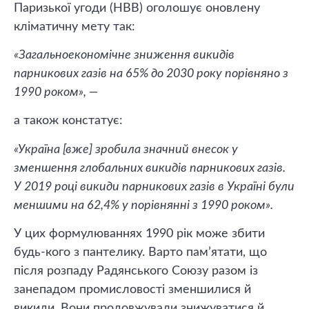
Паризької угоди (НВВ) оголошує оновлену
кліматичну мету так:
«Загальноекономічне зниження викидів
парникових газів на 65% до 2030 року порівняно з
1990 роком», —
а також констатує:
«Україна [вже] зробила значний внесок у
зменшення глобальних викидів парникових газів.
У 2019 році викиди парникових газів в Україні були
меншими на 62,4% у порівнянні з 1990 роком».
У цих формулюваннях 1990 рік може збити
будь-кого з пантелику. Варто пам’ятати, що
після розпаду Радянського Союзу разом із
занепадом промисловості зменшилися й
викиди. Вони продовжували знижуватися й